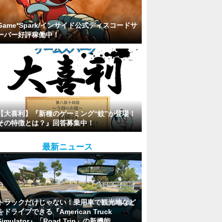
Game*Spark/インサイド公式ディスコードサ
ーバー好評稼働中！
【大喜利】『新種のゲーミング“蚊”が登場！
その特徴とは？』回答募集中！
最新ニュース
トラックだけじゃない！乗用車で観光地など
をドライブできる『American Truck
Simulator』「Road Trip」の新機能