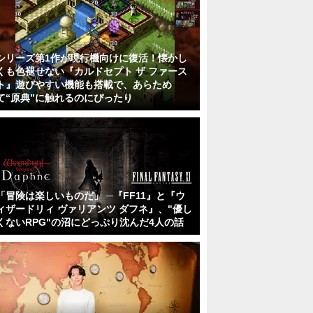
シリーズ第1作が現行機向けに復活！懐かし
くも色褪せない『カルドセプト ザ ファース
ト』遊びやすい機能も搭載で、あらため
て“原典”に触れるのにぴったり
「冒険は楽しいものだ」 ─『FF11』と『ウ
ィザードリィ ヴァリアンツ ダフネ』、"優し
くないRPG"の沼にどっぷり沈んだ4人の話