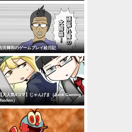
吉田輝和のゲームプレイ絵日記
【大人気4コマ】じゃんげま（Junk Gaming
Maiden）