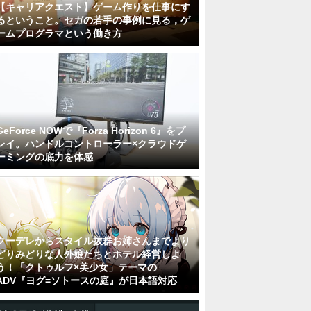
【キャリアクエスト】ゲーム作りを仕事にす
るということ。セガの若手の事例に見る，ゲ
ームプログラマという働き方
GeForce NOWで『Forza Horizon 6』をプ
レイ。ハンドルコントローラー×クラウドゲ
ーミングの底力を体感
クーデレからスタイル抜群お姉さんまでより
どりみどりな人外娘たちとホテル経営しよ
う！「クトゥルフ×美少女」テーマの
ADV『ヨグ=ソトースの庭』が日本語対応