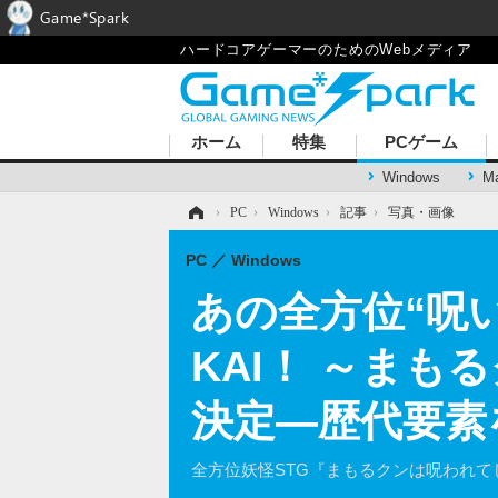
Game*Spark
ハードコアゲーマーのためのWebメディア
ホーム
特集
PCゲーム
Windows
M
ホーム
›
PC
›
Windows
›
記事
›
写真・画像
PC
Windows
あの全方位“呪
KAI！ ～ま
決定―歴代要素
全方位妖怪STG『まもるクンは呪われてし