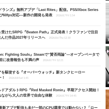
ズ』無料アプデ「Last Rites」配信。PS5/Xbox Series
よび60fps対応―新作の開発も発表
2026.8.7 Fri 1:54
受けたSRPG『Beaten Path』正式発表！クラファンで注目
んだ作品2027年リリースへ
2026.8.6 Thu 12:30
: Fighting Souls』Steamで“賛否両論”―オープンベータで
前に改善報告も不満の声
2026.8.7 Fri 12:21
アを駆使する『オーバーウォッチ』新タンクヒーロー
ー！
2026.8.8 Sat 1:45
ダルトRPG『Red Masked Ronin』早期アクセス開始！
れながら大人の世界で自由な体験
2026.8.7 Fri 14:45
最新アプデ配信も未だ一部のCPU環境では動かない？「ロー