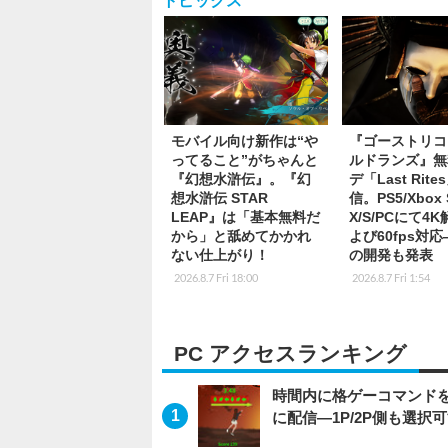
トピックス
モバイル向け新作は“や
『ゴーストリコ
ってること”がちゃんと
ルドランズ』無
『幻想水滸伝』。『幻
デ「Last Rite
想水滸伝 STAR
信。PS5/Xbox S
LEAP』は「基本無料だ
X/S/PCにて4
から」と舐めてかかれ
よび60fps対
ない仕上がり！
の開発も発表
2026.8.7 Fri 18:00
2026.8.7 Fri 1:54
PC アクセスランキング
時間内に格ゲーコマンドを入
に配信―1P/2P側も選択