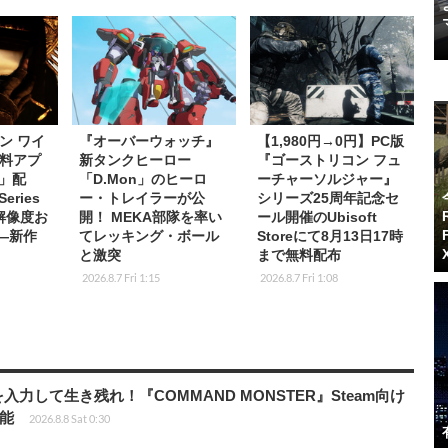
ン ワイ
『オーバーウォッチ』
【1,980円→0円】PC版
料アプ
新タンクヒーロー
『ゴーストリコン フュ
s」配
「D.Mon」のヒーロ
ーチャーソルジャー』
eries
ー・トレイラーが公
シリーズ25周年記念セ
K解像度お
開！ MEKA部隊を率い
ール開催のUbisoft
応―新作
てレッキング・ボール
Storeにて8月13日17時
と激突
まで無料配布
2026.8.7 Fri 1:15
2026.8.7 Fri 1:08
力して生き残れ！『COMMAND MONSTER』Steam向け
可能
2026.8.8 Sat 0:30