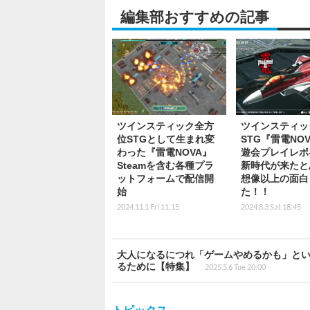
編集部おすすめの記事
ツインスティック全方
ツインスティッ
位STGとして生まれ変
STG『雷電NO
わった『雷電NOVA』
遊会プレイレポ
Steamを含む各種プラ
新時代が来たと
ットフォームで配信開
想像以上の面白
始
た！！
2024.11.1 Fri 11:15
2024.8.3 Sat 18:45
大人になるにつれ「ゲームやめるかも」と
るために【特集】
2025.5.6 Tue 20:00