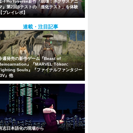
よ！HoYoverse新作『崩壊：ネクサスアニ
マ』第2回βテストの「進化テスト」を体験
【プレイレポ】
連載・注目記事
今週発売の新作ゲーム『Beast of
Reincarnation』『MARVEL Tōkon:
Fighting Souls』『ファイナルファンタジー
XIV』他
有志日本語化の現場から