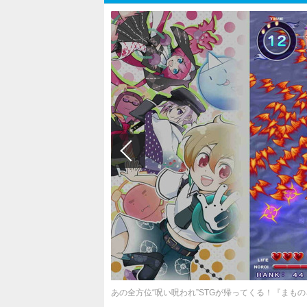
あの全方位“呪い呪われ”STGが帰ってくる！『まもの