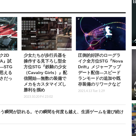
ク2D
少女たちが歩行兵器を
圧倒的好評のローグラ
VA』試
操作する見下ろし型全
イク全方位STG『Nova
―STG
方位STG『鉄騎の少女
Drift』メジャーアップ
思える
（Cavalry Girls）』配
デート配信―スピード
さだっ
信開始―無数の装備で
ランモードの追加や既
メカをカスタマイズし
存装備のリワークなど
勝利を掴め
2021.4.13 Tue 1:29
2023.10.20 Fri 23:02
いう瞬間が訪れる。その瞬間を何度も越え、生涯ゲームを遊び続け