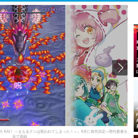
ろ KAI！ ～まもるクンは呪われてしまった！～』9月に発売決定―歴代要素を
全て収録