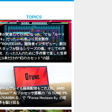
TOPICS
車が変形してロボになった、でも『ルート
16』だった―41年ぶり完全新作
『ROUTE16R』開発者インタビュー。新旧
スタッフが語るシリーズの魂。そして41年
前、たった1人のために手作業で直した世界
に1本だけの“幻のカセット”の話
ゲームプレイも録画配信もこれ1台。AMD
Ryzen™ AIプロセッサ搭載の「G TUNE P5-
A7G60BK-D」で『Forza Horizon 6』の世
界を駆け回る