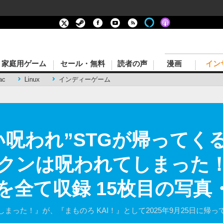
家庭用ゲーム
セール・無料
読者の声
漫画
イン
ac
Linux
インディーゲーム
い呪われ”STGが帰ってく
もるクンは呪われてしまった
を全て収録 15枚目の写真
まった！』が、『まものろ KAI！』として2025年9月25日に帰っ