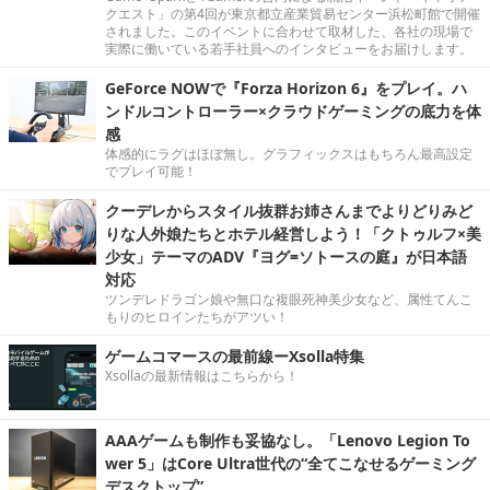
クエスト」の第4回が東京都立産業貿易センター浜松町館で開催
されました。このイベントに合わせて取材した、各社の現場で
実際に働いている若手社員へのインタビューをお届けします。
GeForce NOWで『Forza Horizon 6』をプレイ。ハ
ンドルコントローラー×クラウドゲーミングの底力を体
感
体感的にラグはほぼ無し。グラフィックスはもちろん最高設定
でプレイ可能！
クーデレからスタイル抜群お姉さんまでよりどりみど
りな人外娘たちとホテル経営しよう！「クトゥルフ×美
少女」テーマのADV『ヨグ=ソトースの庭』が日本語
対応
ツンデレドラゴン娘や無口な複眼死神美少女など、属性てんこ
もりのヒロインたちがアツい！
ゲームコマースの最前線ーXsolla特集
Xsollaの最新情報はこちらから！
AAAゲームも制作も妥協なし。「Lenovo Legion To
wer 5」はCore Ultra世代の“全てこなせるゲーミング
デスクトップ”