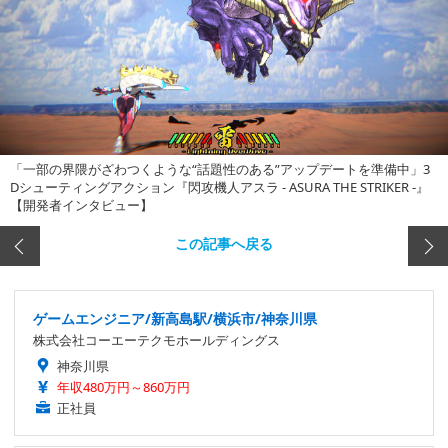
「一部の界隈がざわつくような“話題性のある”アップデートを準備中」3
Dシューティングアクション『閃攻機人アスラ - ASURA THE STRIKER -』
【開発者インタビュー】
この記事へ戻る
ゲームエンジニア/新高島駅/横浜市/神奈川県
株式会社コーエーテクモホールディングス
神奈川県
年収480万円～860万円
正社員