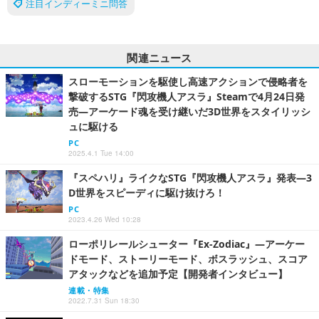
注目インディーミニ問答
関連ニュース
スローモーションを駆使し高速アクションで侵略者を
撃破するSTG『閃攻機人アスラ』Steamで4月24日発
売―アーケード魂を受け継いだ3D世界をスタイリッシ
ュに駆ける
PC
2025.4.1 Tue 14:00
『スペハリ』ライクなSTG『閃攻機人アスラ』発表―3
D世界をスピーディに駆け抜けろ！
PC
2023.4.26 Wed 10:28
ローポリレールシューター『Ex-Zodiac』―アーケー
ドモード、ストーリーモード、ボスラッシュ、スコア
アタックなどを追加予定【開発者インタビュー】
連載・特集
2022.7.31 Sun 18:30