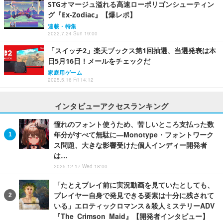
STGオマージュ溢れる高速ローポリゴンシューティン
グ『Ex-Zodiac』【爆レポ】
連載・特集
2022.7.24 Sun 19:00
「スイッチ2」楽天ブックス第1回抽選、当選発表は本
日5月16日！メールをチェックだ
家庭用ゲーム
2025.5.16 Fri 14:12
インタビューアクセスランキング
憧れのフォント使うため、苦しいところ支払った数
年分がすべて無駄に―Monotype・フォントワーク
ス問題、大きな影響受けた個人インディー開発者
は…
2025.12.17 Wed 18:00
「たとえプレイ前に実況動画を見ていたとしても、
プレイヤー自身で発見できる要素は十分に残されて
いる」エロティックロマンス＆殺人ミステリーADV
『The Crimson Maid』【開発者インタビュー】