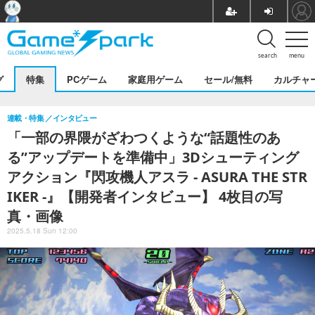
search
menu
グ
特集
PCゲーム
家庭用ゲーム
セール/無料
カルチャ
連載・特集
インタビュー
「一部の界隈がざわつくような“話題性のあ
る”アップデートを準備中」3Dシューティング
アクション『閃攻機人アスラ - ASURA THE STR
IKER -』【開発者インタビュー】 4枚目の写
真・画像
2025.5.18 Sun 12:00