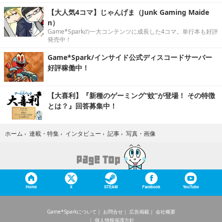
【大人気4コマ】じゃんげま（Junk Gaming Maide
n）
Game*Sparkの一大コンテンツに成長した4コマ。単行本も好評
発売中！
Game*Spark/インサイド公式ディスコードサーバー
好評稼働中！
【大喜利】『新種のゲーミング“蚊”が登場！ その特徴
とは？』回答募集中！
写真・画像
ホーム
›
連載・特集
›
インタビュー
›
記事
›
Home
X
STEAM
Facebook
YouTube
Game*Sparkについて
お問合せ
広告掲載
会社概要
個人情報保護方針