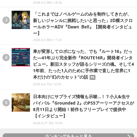
2026.8.3 Mon 18:50
「これまではノベルゲームのみを制作してきたが、
新しいジャンルに挑戦したいと思った」2D横スクロ
ールホラーADV『Dawn Bell』【開発者インタビュ
ー】
2026.8.3 Mon 17:30
車が変形してロボになった、でも『ルート16』だっ
た―41年ぶり完全新作『ROUTE16R』開発者インタ
ビュー。新旧スタッフが語るシリーズの魂。そして4
1年前、たった1人のために手作業で直した世界に1
本だけの“幻のカセット”の話
PR
2026.8.6 Thu 12:00
日本向けにサプライズ情報も示唆…！？小人&虫サ
バイバル『Grounded 2』のPS5アーリーアクセスが
8月11日より開始！前作もフリープレイで提供中
【インタビュー】
2026.6.27 Sat 19:00
ランキングをもっと見る