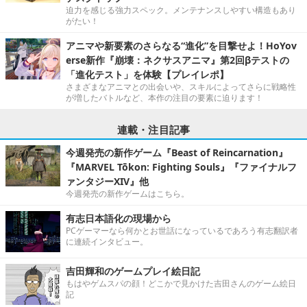
迫力を感じる強力スペック。メンテナンスしやすい構造もあり
がたい！
アニマや新要素のさらなる“進化”を目撃せよ！HoYov
erse新作『崩壊：ネクサスアニマ』第2回βテストの
「進化テスト」を体験【プレイレポ】
さまざまなアニマとの出会いや、スキルによってさらに戦略性
が増したバトルなど、本作の注目の要素に迫ります！
連載・注目記事
今週発売の新作ゲーム『Beast of Reincarnation』
『MARVEL Tōkon: Fighting Souls』『ファイナルフ
ァンタジーXIV』他
今週発売の新作ゲームはこちら。
有志日本語化の現場から
PCゲーマーなら何かとお世話になっているであろう有志翻訳者
に連続インタビュー。
吉田輝和のゲームプレイ絵日記
もはやゲムスパの顔！どこかで見かけた吉田さんのゲーム絵日
記