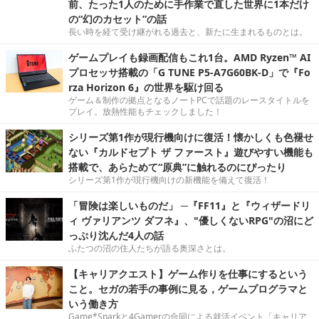
前、たった1人のために手作業で直した世界に1本だけ
の“幻のカセット”の話
長い時を経て受け継がれる過去と、新たに生まれるものとは。
ゲームプレイも録画配信もこれ1台。AMD Ryzen™ AI
プロセッサ搭載の「G TUNE P5-A7G60BK-D」で『Fo
rza Horizon 6』の世界を駆け回る
ゲーム＆制作の拠点となるノートPCで話題のレースタイトルを
プレイ。放熱性能もチェックしました！
シリーズ第1作が現行機向けに復活！懐かしくも色褪せ
ない『カルドセプト ザ ファースト』遊びやすい機能も
搭載で、あらためて“原典”に触れるのにぴったり
シリーズ第1作が現行機向けの新機能を備えて復活！
「冒険は楽しいものだ」 ─『FF11』と『ウィザードリ
ィ ヴァリアンツ ダフネ』、"優しくないRPG"の沼にど
っぷり沈んだ4人の話
ふたつの沼の住人たちが語る奥深さとは。
【キャリアクエスト】ゲーム作りを仕事にするという
こと。セガの若手の事例に見る，ゲームプログラマと
いう働き方
Game*Sparkと4Gamerの合同による就活イベント「キャリア