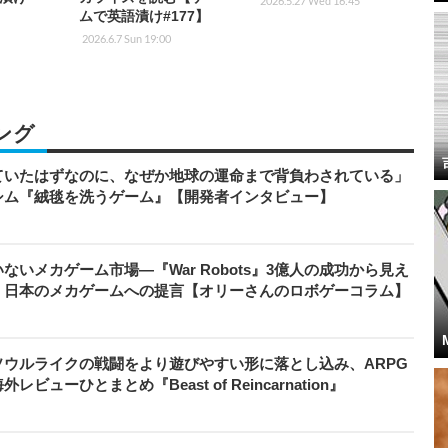
2026.5.27 Wed 16:45
ムで英語漬け#177】
2026.6.7 Sun 19:00
ング
ていたはずなのに、なぜか地球の運命まで背負わされている」
シム『絨毯を洗うゲーム』【開発者インタビュー】
いメカゲーム市場―『War Robots』3億人の成功から見え
、日本のメカゲームへの提言【オリーさんのロボゲーコラム】
ウルライクの戦闘をより遊びやすい形に落とし込み、ARPG
ューひとまとめ『Beast of Reincarnation』