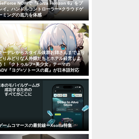
GeForce NOWで『Forza Horizon 6』をプ
レイ。ハンドルコントローラー×クラウドゲ
ーミングの底力を体感
クーデレからスタイル抜群お姉さんまでより
どりみどりな人外娘たちとホテル経営しよ
う！「クトゥルフ×美少女」テーマの
ADV『ヨグ=ソトースの庭』が日本語対応
ゲームコマースの最前線ーXsolla特集