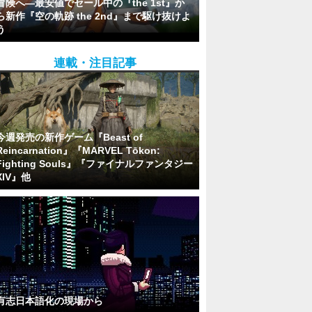
冒険へ―最安値でセール中の『the 1st』か
ら新作『空の軌跡 the 2nd』まで駆け抜けよ
う
連載・注目記事
今週発売の新作ゲーム『Beast of
Reincarnation』『MARVEL Tōkon:
Fighting Souls』『ファイナルファンタジー
XIV』他
有志日本語化の現場から