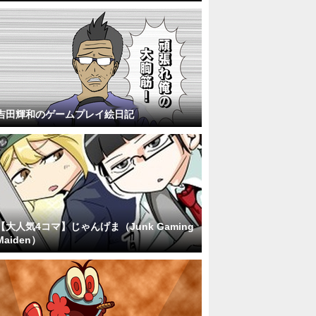
吉田輝和のゲームプレイ絵日記
【大人気4コマ】じゃんげま（Junk Gaming
Maiden）