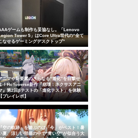
AAAゲームも制作も妥協なし。「Lenovo
Legion Tower 5」はCore Ultra世代の“全て
こなせるゲーミングデスクトップ”
アニマや新要素のさらなる“進化”を目撃せ
よ！HoYoverse新作『崩壊：ネクサスアニ
マ』第2回βテストの「進化テスト」を体験
【プレイレポ】
『空の軌跡』を遊ぶのは「今」がベスト！暑
い夏、涼しい部屋の中で“青い空”が似合う大