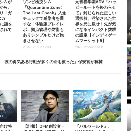
シムが
ゾンビ検疫シム
元青春学園ADV『ハッ
から、
『Quarantine Zone:
ピールートを終わらせ
り「ガ
The Last Check』入念
て』封じられた正しい
Cカ
チェックで感染者を通
選択肢、汚染された世
”に話を
すな！体験版プレイレ
界を元に戻せ！先が気
されて
ポ―拠点管理や防衛も
になるインパクト抜群
ありシンプルだけど飽
の設定【インディゲー
きさせない
ムマーケット5】
2025.5.25 Sun 17:30
2025.5.25 Sun 16:00
。「彼の勇気ある行動が多くの命を救った」保安官が称賛
向け特
【訃報】DFM創設者・
『パルワールド』、