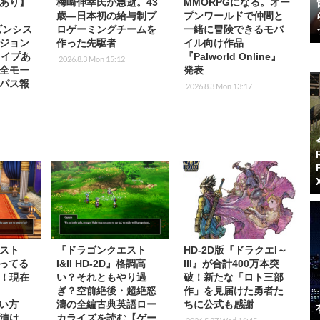
あり】
梅崎伸幸氏が急逝。43
MMORPGになる。オー
m
歳―日本初の給与制プ
プンワールドで仲間と
ーズンシス
ロゲーミングチームを
一緒に冒険できるモバ
ジョン
作った先駆者
イル向け作品
！ワイプあ
『Palworld Online』
2026.8.3 Mon 15:12
全モー
発表
パス報
2026.8.3 Mon 13:17
スト
『ドラゴンクエスト
HD-2D版『ドラクエI～
』知ってる
I&II HD-2D』格調高
III』が合計400万本突
！現在
い？それともやり過
破！新たな「ロト三部
ぎ？空前絶後・超絶怒
作」を見届けた勇者た
使い方
濤の全編古典英語ロー
ちに公式も感謝
漬け
カライズを読む【ゲー