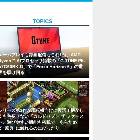
TOPICS
ゲームプレイも録画配信もこれ1台。AMD
Ryzen™ AIプロセッサ搭載の「G TUNE P5-
A7G60BK-D」で『Forza Horizon 6』の世
界を駆け回る
シリーズ第1作が現行機向けに復活！懐かし
くも色褪せない『カルドセプト ザ ファース
ト』遊びやすい機能も搭載で、あらため
て“原典”に触れるのにぴったり