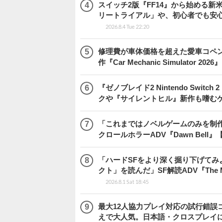
スイッチ2版『FF14』から始める新
リートライアル」や、初心者でも安
2026.8.4 Tue 22:20
修理費が車体価格を超えた愛車コペ
作『Car Mechanic Simulator 202
『ゼノブレイド2 Nintendo Swit
クや『サイレントヒル』新作も嗜むゲ
「これまではノベルゲームのみを制
クロールホラーADV『Dawn Bel
「ハードSFをより深く掘り下げて
クト」を読んだ」SF解読ADV『The Me
2026.8.1 Sat 18:45
最大12人協力プレイ対応の試行錯誤コミ
えで大人気。日本語・クロスプレイにも