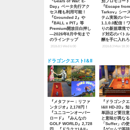
『Gears of War: E-
別プロモコード
Day』ベータ先行アク
『Escape fro
セス権も利用可能！
Tarkov』シ
『Grounded 2』や
テム実装のバー
『BALL x PIT』等
1.1.0.0配信
Premium開放目白押し
りの新規環境で
―2026年8月中旬まで
ド対応のバトル
のラインナップ
酬を手に入れろ
2026.8.5 Wed 6:00
2026.8.3 Mon 18:30
ドラゴンクエストI＆II
『メタファー：リファ
『ドラゴンクエ
ンタジオ』2,178円！
I&II HD-2D
『ユニコーンオーバー
単語ほど要注意
ロード』『みんなの
と意味が異なる
GOLF WORLD』2,728
「Suffer」の
円、『ドラクエI＆II』
【ゲームで英語