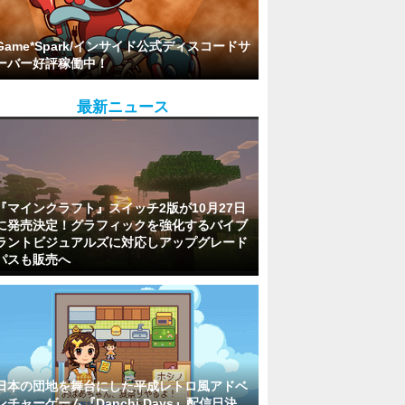
Game*Spark/インサイド公式ディスコードサ
ーバー好評稼働中！
最新ニュース
『マインクラフト』スイッチ2版が10月27日
に発売決定！グラフィックを強化するバイブ
ラントビジュアルズに対応しアップグレード
パスも販売へ
日本の団地を舞台にした平成レトロ風アドベ
ンチャーゲーム『Danchi Days』配信日決