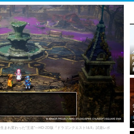
れ変わった“王道”―HD-2D版『ドラゴンクエストI＆II』試遊レポ