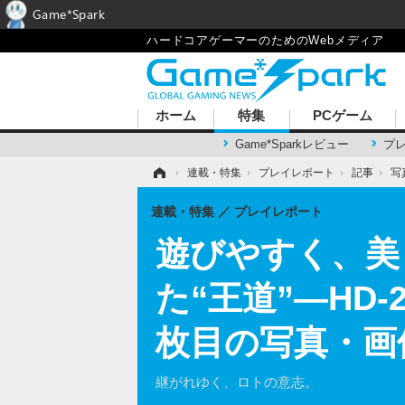
Game*Spark
ハードコアゲーマーのためのWebメディア
ホーム
特集
PCゲーム
Game*Sparkレビュー
プ
ホーム
›
連載・特集
›
プレイレポート
›
記事
›
写
連載・特集
プレイレポート
遊びやすく、美
た“王道”―HD
枚目の写真・画
継がれゆく、ロトの意志。