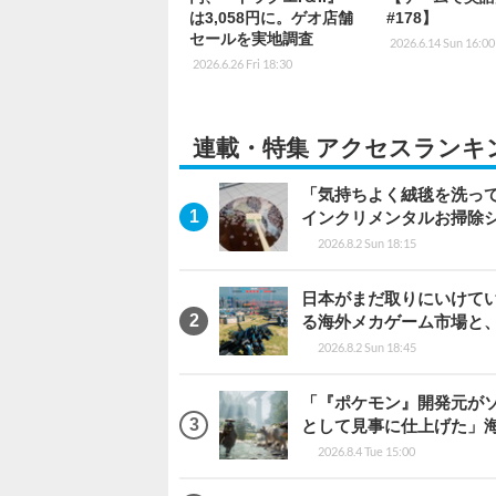
は3,058円に。ゲオ店舗
#178】
セールを実地調査
2026.6.14 Sun 16:00
2026.6.26 Fri 18:30
連載・特集 アクセスランキ
「気持ちよく絨毯を洗っ
インクリメンタルお掃除
2026.8.2 Sun 18:15
日本がまだ取りにいけていな
る海外メカゲーム市場と
2026.8.2 Sun 18:45
「『ポケモン』開発元がソ
として見事に仕上げた」海外レビ
2026.8.4 Tue 15:00