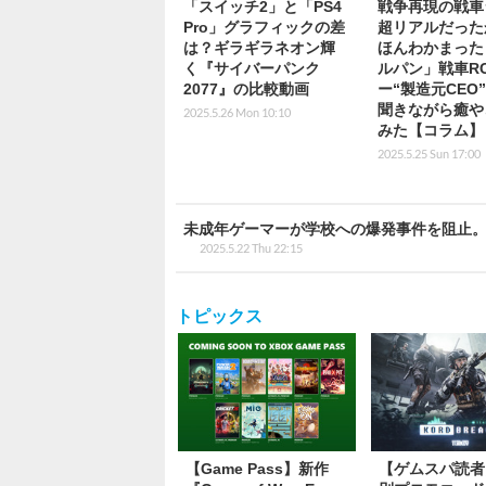
「スイッチ2」と「PS4
戦争再現の戦車
Pro」グラフィックの差
超リアルだった
は？ギラギラネオン輝
ほんわかまった
く『サイバーパンク
ルパン」戦車R
2077』の比較動画
ー“製造元CEO
聞きながら癒や
2025.5.26 Mon 10:10
みた【コラム】
2025.5.25 Sun 17:00
未成年ゲーマーが学校への爆発事件を阻止
2025.5.22 Thu 22:15
トピックス
【Game Pass】新作
【ゲムスパ読者