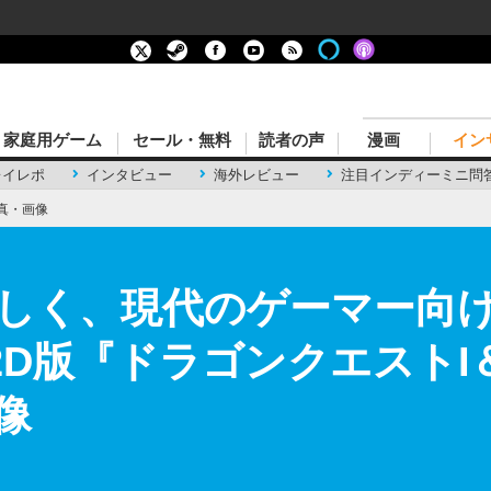
家庭用ゲーム
セール・無料
読者の声
漫画
イン
レイレポ
インタビュー
海外レビュー
注目インディーミニ問
真・画像
しく、現代のゲーマー向
-2D版『ドラゴンクエストI＆
像