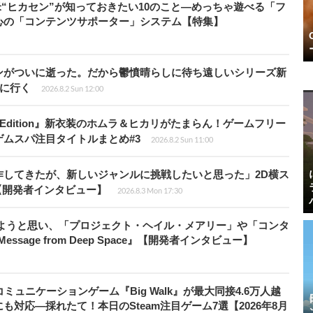
米“ヒカセン”が知っておきたい10のこと―めっちゃ遊べる「フ
心の「コンテンツサポーター」システム【特集】
ンがついに逝った。だから鬱憤晴らしに待ち遠しいシリーズ新
6』に行く
2026.8.2 Sun 12:00
ch 2 Edition』新衣装のホムラ＆ヒカリがたまらん！ゲームフリー
ムスパ注目タイトルまとめ#3
2026.8.2 Sun 11:00
作してきたが、新しいジャンルに挑戦したいと思った」2D横ス
l』【開発者インタビュー】
2026.8.3 Mon 17:30
みようと思い、「プロジェクト・ヘイル・メアリー」や「コンタ
ssage from Deep Space』【開発者インタビュー】
ュニケーションゲーム『Big Walk』が最大同接4.6万人越
対応―採れたて！本日のSteam注目ゲーム7選【2026年8月