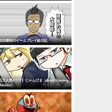
吉田輝和のゲームプレイ絵日記
【大人気4コマ】じゃんげま（Junk Gaming
Maiden）