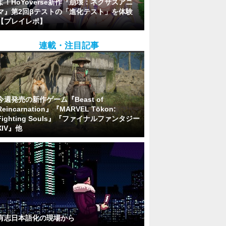
よ！HoYoverse新作『崩壊：ネクサスアニ
マ』第2回βテストの「進化テスト」を体験
【プレイレポ】
連載・注目記事
今週発売の新作ゲーム『Beast of
Reincarnation』『MARVEL Tōkon:
Fighting Souls』『ファイナルファンタジー
XIV』他
有志日本語化の現場から