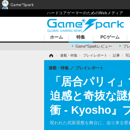
Game*Spark
ハードコアゲーマーのためのWebメディア
ホーム
特集
PCゲーム
Game*Sparkレビュー
プ
ホーム
›
連載・特集
›
プレイレポート
›
記事
›
写
連載・特集
プレイレポート
「居合パリィ」
迫感と奇抜な謎
衝 - Kyosh
呪われた武家屋敷を舞台に、迫り来る脅