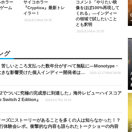
ルホラー
サイコホラー
コメント「やりたい映
』ゲーム
『Cryptica』最新トレ
像をほぼ100%再現して
イラー！
くれる」―インディー
の領域で試したいこと
2026.8.5 Wed 18:30
とも釈明
2026.8.3 Mon 19:30
ング
苦しいところ支払った数年分がすべて無駄に―Monotype・
大きな影響受けた個人インディー開発者は…
2025.12.17 Wed 18:00
チ2でついに究極の完成形に到達した」海外レビューハイスコア
witch 2 Edition』
2026.8.6 Thu 19:45
リーズにストーリーがあることを多くの人は知らなかった！？
先行体験会レポ。衝撃的な内容も語られたトークショーの内容