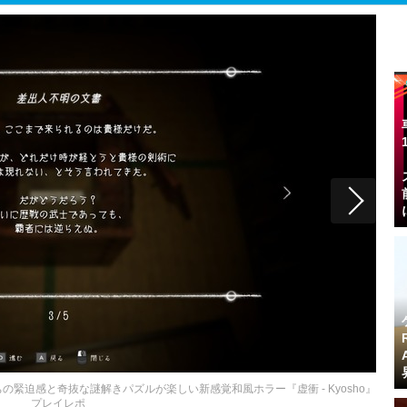
緊迫感と奇抜な謎解きパズルが楽しい新感覚和風ホラー『虚衝 - Kyosho』
プレイレポ