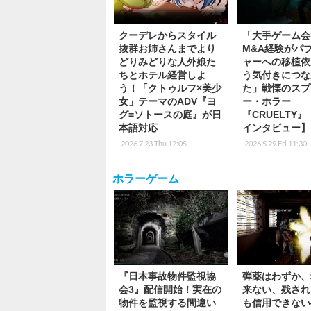
クーデレからスタイル
「大手ゲーム会
抜群お姉さんまでより
M&A経験がパ
どりみどりな人外娘た
ャーへの移植依
ちとホテル経営しよ
う気付きにつな
う！「クトゥルフ×美少
た」戦慄のスプ
女」テーマのADV『ヨ
ー・ホラー
グ=ソトースの庭』が日
『CRUELTY
本語対応
インタビュー】
2026.7.23 Thu 12:05
2026.5.29 Fri 11:30
ホラーゲーム
『日本事故物件監視協
弾薬はわずか、
会3』配信開始！実在の
来ない、残され
物件を監視する間違い
も信用できない