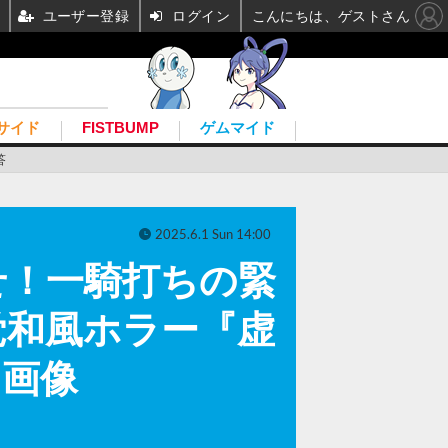
ユーザー登録
ログイン
こんにちは、ゲストさん
サイド
FISTBUMP
ゲムマイド
答
2025.6.1 Sun 14:00
せ！一騎打ちの緊
覚和風ホラー『虚
・画像