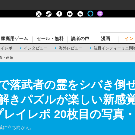
家庭用ゲーム
セール・無料
読者の声
漫画
イン
レイレポ
インタビュー
海外レビュー
注目インディーミニ問
真・画像
で落武者の霊をシバき倒
解きパズルが楽しい新感
o』プレイレポ 20枚目の写真
威に立ち向かえ。