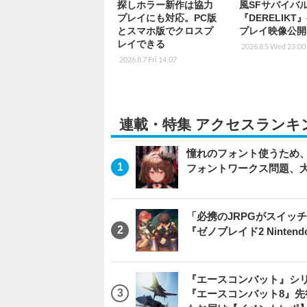
探しホラー新作は協力
風SFサバイバ
プレイにも対応。PC版
『DERELIKT
とスマホ版でクロスプ
プレイ映像公開
レイできる
2026.8.5 Wed 23:00
2026.8.7 Fri 14:07
連載・特集 アクセスランキ
憧れのフォント使うため、
フォントワークス問題、
「必携のJRPGがスイッ
『ゼノブレイド2 Nintendo S
『エースコンバット』シ
『エースコンバット8』