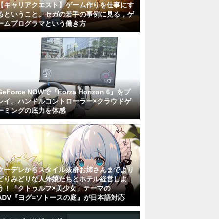
【キャリアクエスト】ゲーム作りを仕事にす
るということ。セガの若手の事例に見る，ゲ
ームプログラマという働き方
GeForce NOWで『Forza Horizon 6』をプ
レイ。ハンドルコントローラー×クラウドゲ
ーミングの底力を体感
クーデレからスタイル抜群お姉さんまでより
どりみどりな人外娘たちとホテル経営しよ
う！「クトゥルフ×美少女」テーマの
ADV『ヨグ=ソトースの庭』が日本語対応