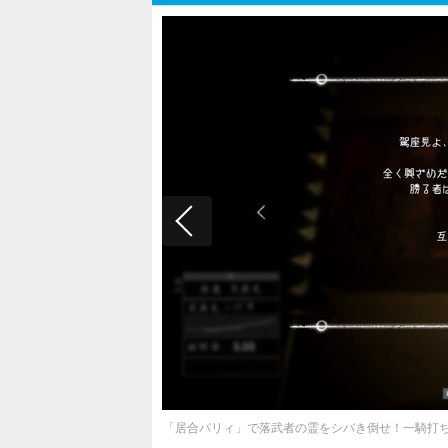
「居合パリィ」で落武者の霊をシバき倒せ！一騎打ちの