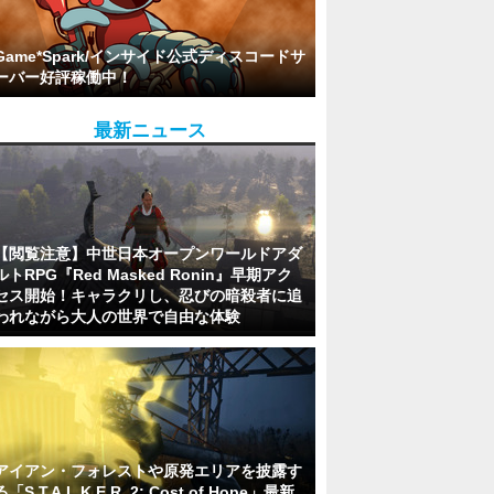
Game*Spark/インサイド公式ディスコードサ
ーバー好評稼働中！
最新ニュース
【閲覧注意】中世日本オープンワールドアダ
ルトRPG『Red Masked Ronin』早期アク
セス開始！キャラクリし、忍びの暗殺者に追
われながら大人の世界で自由な体験
アイアン・フォレストや原発エリアを披露す
る「S.T.A.L.K.E.R. 2: Cost of Hope」最新