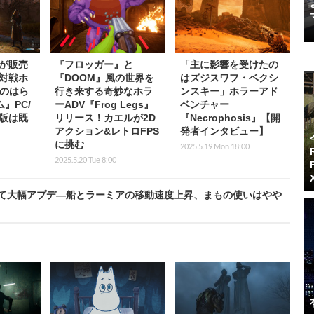
版が販売
『フロッガー』と
「主に影響を受けたの
対戦ホ
『DOOM』風の世界を
はズジスワフ・ベクシ
霊のはら
行き来する奇妙なホラ
ンスキー」ホラーアド
』PC/
ーADV『Frog Legs』
ベンチャー
版は既
リリース！カエルが2D
『Necrophosis』【開
アクション&レトロFPS
発者インタビュー】
に挑む
2025.5.19 Mon 18:00
2025.5.20 Tue 8:00
を経て大幅アプデ―船とラーミアの移動速度上昇、まもの使いはやや