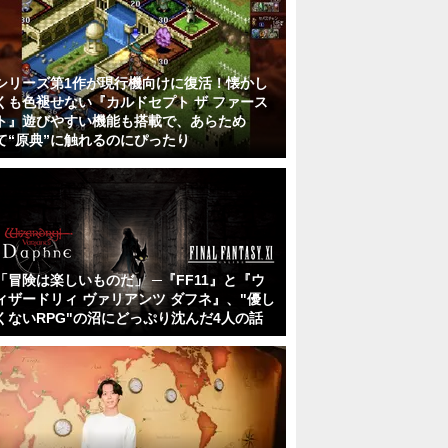
シリーズ第1作が現行機向けに復活！懐かし
くも色褪せない『カルドセプト ザ ファース
ト』遊びやすい機能も搭載で、あらため
て“原典”に触れるのにぴったり
「冒険は楽しいものだ」 ─『FF11』と『ウ
ィザードリィ ヴァリアンツ ダフネ』、"優し
くないRPG"の沼にどっぷり沈んだ4人の話