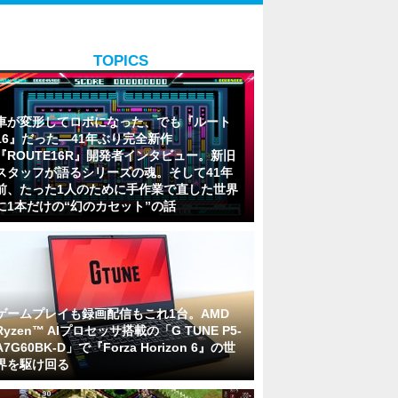
TOPICS
車が変形してロボになった、でも『ルート
16』だった―41年ぶり完全新作
『ROUTE16R』開発者インタビュー。新旧
スタッフが語るシリーズの魂。そして41年
前、たった1人のために手作業で直した世界
に1本だけの“幻のカセット”の話
ゲームプレイも録画配信もこれ1台。AMD
Ryzen™ AIプロセッサ搭載の「G TUNE P5-
A7G60BK-D」で『Forza Horizon 6』の世
界を駆け回る