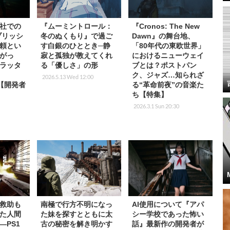
社での
『ムーミントロール：
『Cronos: The New
ブリッシ
冬のぬくもり』で過ご
Dawn』の舞台地、
頼とい
す白銀のひととき─静
「80年代の東欧世界」
がっ
寂と孤独が教えてくれ
におけるニューウェイ
ラッタ
る「優しさ」の形
ブとは？ポストパン
ク、ジャズ…知られざ
2026.5.13 Wed 12:00
』【開発者
る“革命前夜”の音楽た
ち【特集】
2026.3.1 Sun 20:30
救助も
南極で行方不明になっ
AI使用について『アパ
た人間
た妹を探すとともに太
シー学校であった怖い
―PS1
古の秘密を解き明かす
話』最新作の開発者が