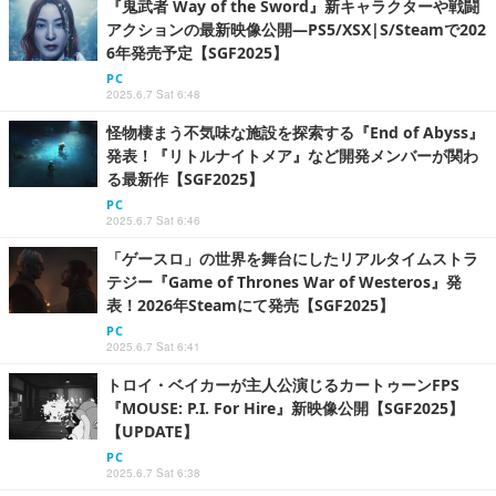
『鬼武者 Way of the Sword』新キャラクターや戦闘
アクションの最新映像公開―PS5/XSX|S/Steamで202
6年発売予定【SGF2025】
PC
2025.6.7 Sat 6:48
怪物棲まう不気味な施設を探索する『End of Abyss』
発表！『リトルナイトメア』など開発メンバーが関わ
る最新作【SGF2025】
PC
2025.6.7 Sat 6:46
「ゲースロ」の世界を舞台にしたリアルタイムストラ
テジー『Game of Thrones War of Westeros』発
表！2026年Steamにて発売【SGF2025】
PC
2025.6.7 Sat 6:41
トロイ・ベイカーが主人公演じるカートゥーンFPS
『MOUSE: P.I. For Hire』新映像公開【SGF2025】
【UPDATE】
PC
2025.6.7 Sat 6:38