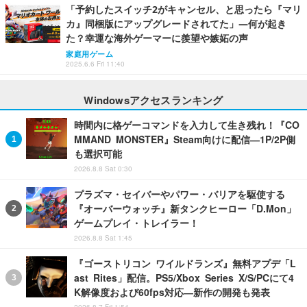
「予約したスイッチ2がキャンセル、と思ったら『マリ
カ』同梱版にアップグレードされてた」―何が起き
た？幸運な海外ゲーマーに羨望や嫉妬の声
家庭用ゲーム
2025.6.6 Fri 11:40
Windowsアクセスランキング
時間内に格ゲーコマンドを入力して生き残れ！『CO
MMAND MONSTER』Steam向けに配信―1P/2P側
も選択可能
2026.8.8 Sat 0:30
プラズマ・セイバーやパワー・バリアを駆使する
『オーバーウォッチ』新タンクヒーロー「D.Mon」
ゲームプレイ・トレイラー！
2026.8.8 Sat 1:45
『ゴーストリコン ワイルドランズ』無料アプデ「L
ast Rites」配信。PS5/Xbox Series X/S/PCにて4
K解像度および60fps対応―新作の開発も発表