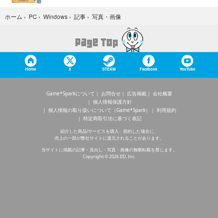
写真・画像
ホーム
›
PC
›
Windows
›
記事
›
Home
X
STEAM
Facebook
YouTube
Game*Sparkについて
お問合せ
広告掲載
会社概要
個人情報保護方針
個人情報の取り扱いについて（Game*Spark）
利用規約
特定商取引法に基づく表記
紹介した商品/サービスを購入、契約した場合に、
売上の一部が弊社サイトに還元されることがあります。
当サイトに掲載の記事・見出し・写真・画像の無断転載を禁じます。
Copyright © 2026 IID, Inc.