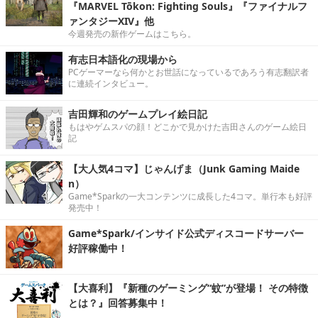
『MARVEL Tōkon: Fighting Souls』『ファイナルフ
ァンタジーXIV』他
今週発売の新作ゲームはこちら。
有志日本語化の現場から
PCゲーマーなら何かとお世話になっているであろう有志翻訳者
に連続インタビュー。
吉田輝和のゲームプレイ絵日記
もはやゲムスパの顔！どこかで見かけた吉田さんのゲーム絵日
記
【大人気4コマ】じゃんげま（Junk Gaming Maide
n）
Game*Sparkの一大コンテンツに成長した4コマ。単行本も好評
発売中！
Game*Spark/インサイド公式ディスコードサーバー
好評稼働中！
【大喜利】『新種のゲーミング“蚊”が登場！ その特徴
とは？』回答募集中！