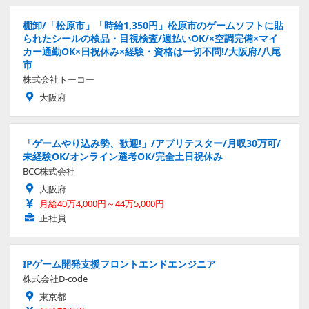
棚卸/「松原市」「時給1,350円」松原市のゲームソフトに貼
られたシールの検品・目視検査/週払いOK/×空調完備×マイ
カー通勤OK×日祝休み×経験・資格は一切不問!/大阪府/八尾
市
株式会社トーコー
大阪府
「ゲームやり込み勢、歓迎!」/アプリテスター/月収30万可/
未経験OK/オンライン選考OK/完全土日祝休み
BCC株式会社
大阪府
月給40万4,000円～44万5,000円
正社員
IPゲーム開発支援フロントエンドエンジニア
株式会社D-code
東京都