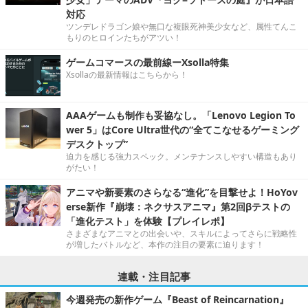
対応
ツンデレドラゴン娘や無口な複眼死神美少女など、属性てんこ
もりのヒロインたちがアツい！
ゲームコマースの最前線ーXsolla特集
Xsollaの最新情報はこちらから！
AAAゲームも制作も妥協なし。「Lenovo Legion To
wer 5」はCore Ultra世代の“全てこなせるゲーミング
デスクトップ”
迫力を感じる強力スペック。メンテナンスしやすい構造もあり
がたい！
アニマや新要素のさらなる“進化”を目撃せよ！HoYov
erse新作『崩壊：ネクサスアニマ』第2回βテストの
「進化テスト」を体験【プレイレポ】
さまざまなアニマとの出会いや、スキルによってさらに戦略性
が増したバトルなど、本作の注目の要素に迫ります！
連載・注目記事
今週発売の新作ゲーム『Beast of Reincarnation』