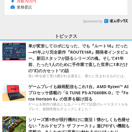
月給70万円
業務委託
Sponsored by
トピックス
車が変形してロボになった、でも『ルート16』だった
―41年ぶり完全新作『ROUTE16R』開発者インタビュ
ー。新旧スタッフが語るシリーズの魂。そして41年
前、たった1人のために手作業で直した世界に1本だけ
の“幻のカセット”の話
長い時を経て受け継がれる過去と、新たに生まれるものとは。
ゲームプレイも録画配信もこれ1台。AMD Ryzen™ AI
プロセッサ搭載の「G TUNE P5-A7G60BK-D」で『Fo
rza Horizon 6』の世界を駆け回る
ゲーム＆制作の拠点となるノートPCで話題のレースタイトルを
プレイ。放熱性能もチェックしました！
シリーズ第1作が現行機向けに復活！懐かしくも色褪せ
ない『カルドセプト ザ ファースト』遊びやすい機能も
搭載で、あらためて“原典”に触れるのにぴったり