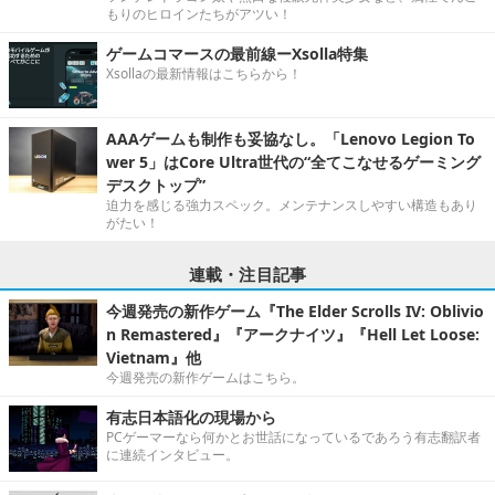
もりのヒロインたちがアツい！
ゲームコマースの最前線ーXsolla特集
Xsollaの最新情報はこちらから！
AAAゲームも制作も妥協なし。「Lenovo Legion To
wer 5」はCore Ultra世代の“全てこなせるゲーミング
デスクトップ”
迫力を感じる強力スペック。メンテナンスしやすい構造もあり
がたい！
連載・注目記事
今週発売の新作ゲーム『The Elder Scrolls IV: Oblivio
n Remastered』『アークナイツ』『Hell Let Loose:
Vietnam』他
今週発売の新作ゲームはこちら。
有志日本語化の現場から
PCゲーマーなら何かとお世話になっているであろう有志翻訳者
に連続インタビュー。