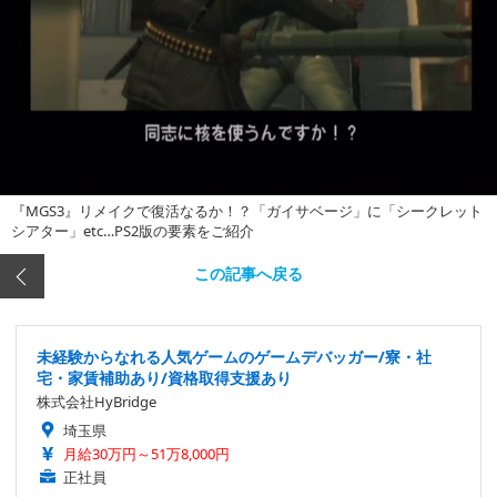
『MGS3』リメイクで復活なるか！？「ガイサベージ」に「シークレット
シアター」etc…PS2版の要素をご紹介
この記事へ戻る
未経験からなれる人気ゲームのゲームデバッガー/寮・社
宅・家賃補助あり/資格取得支援あり
株式会社HyBridge
埼玉県
月給30万円～51万8,000円
正社員