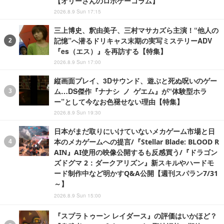
【オリーさんのロボゲーコラム】
2026.8.9 Sun 17:15
三上博史、釈由美子、三村マサカズら主演！“他人の
記憶”へ潜るドリキャス末期の実写ミステリーADV
『es（エス）』を再訪する【特集】
2026.8.9 Sun 17:00
縦画面プレイ、3Dサウンド、遊ぶと死ぬ呪いのゲー
ム…DS傑作『ナナシ ノ ゲエム』が“体験型ホラ
ー”として今なお色褪せない理由【特集】
2026.8.9 Sun 19:30
日本がまだ取りにいけていないメカゲーム市場と日
本のメカゲームへの提言/『Stellar Blade: BLOOD R
AIN』AI使用の映像公開するも反感買う/『ドラゴン
ズドグマ 2：ダークアリズン』新スキルやハードモ
ード制作中など明かすQ&A公開【週刊スパラン7/31
～】
2026.8.9 Sun 15:00
『スプラトゥーン レイダース』の評価はいかほど？