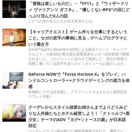
「冒険は楽しいものだ」 ─『FF11』と『ウィザードリ
ィ ヴァリアンツ ダフネ』、"優しくないRPG"の沼にど
っぷり沈んだ4人の話
ふたつの沼の住人たちが語る奥深さとは。
【キャリアクエスト】ゲーム作りを仕事にするという
こと。セガの若手の事例に見る，ゲームプログラマと
いう働き方
Game*Sparkと4Gamerの合同による就活イベント「キャリア
クエスト」の第4回が東京都立産業貿易センター浜松町館で開催
されました。このイベントに合わせて取材した、各社の現場で
実際に働いている若手社員へのインタビューをお届けします。
GeForce NOWで『Forza Horizon 6』をプレイ。ハ
ンドルコントローラー×クラウドゲーミングの底力を体
感
体感的にラグはほぼ無し。グラフィックスはもちろん最高設定
でプレイ可能！
クーデレからスタイル抜群お姉さんまでよりどりみど
りな人外娘たちとホテル経営しよう！「クトゥルフ×美
少女」テーマのADV『ヨグ=ソトースの庭』が日本語
対応
ツンデレドラゴン娘や無口な複眼死神美少女など、属性てんこ