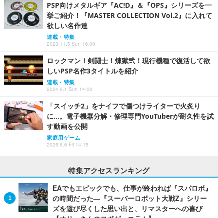
PSP向けメタルギア『AC!D』＆『OPS』シリーズを一
挙ご紹介！『MASTER COLLECTION Vol.2』に入れて
欲しい名作達
連載・特集
2023.11.5 Sun 16:00
ロックマン！剣闘士！煉獄弐！現行機種で復活して欲
しいPSP名作3タイトルを紹介
連載・特集
2024.9.1 Sun 14:00
「スイッチ2」をナイフで傷つけライターで火炙り
に…。電子機器分解・修理専門YouTuberが耐久性を試
す動画を公開
家庭用ゲーム
2025.6.6 Fri 14:15
特集アクセスランキング
EAでもエピックでも、仕事が終われば『スパロボ』
の時間だった―『スーパーロボット大戦Z』シリー
ズを遊び尽くした思い出と、リマスターへの喜び