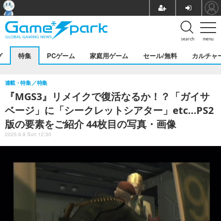
search
menu
グ
特集
PCゲーム
家庭用ゲーム
セール/無料
カルチャ
連載・特集
特集
『MGS3』リメイクで復活なるか！？「ガイサ
ベージ」に「シークレットシアター」etc…PS2
版の要素をご紹介 44枚目の写真・画像
2025.6.8 Sun 12:30