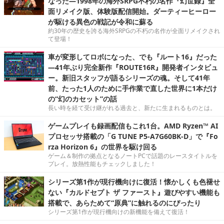
なった―1998年の海外SRPG不朽の名作『幻世録』全
面リメイク版、体験版配信開始。ダーティーヒーロー
が駆ける異色の戦記が令和に蘇る
約30年の歴史を誇る海外SRPGの不朽の名作が全面リメイクされ
て登場！
車が変形してロボになった、でも『ルート16』だった
―41年ぶり完全新作『ROUTE16R』開発者インタビュ
ー。新旧スタッフが語るシリーズの魂。そして41年
前、たった1人のために手作業で直した世界に1本だけ
の“幻のカセット”の話
長い時を経て受け継がれる過去と、新たに生まれるものとは。
ゲームプレイも録画配信もこれ1台。AMD Ryzen™ AI
プロセッサ搭載の「G TUNE P5-A7G60BK-D」で『Fo
rza Horizon 6』の世界を駆け回る
ゲーム＆制作の拠点となるノートPCで話題のレースタイトルを
プレイ。放熱性能もチェックしました！
シリーズ第1作が現行機向けに復活！懐かしくも色褪せ
ない『カルドセプト ザ ファースト』遊びやすい機能も
搭載で、あらためて“原典”に触れるのにぴったり
シリーズ第1作が現行機向けの新機能を備えて復活！