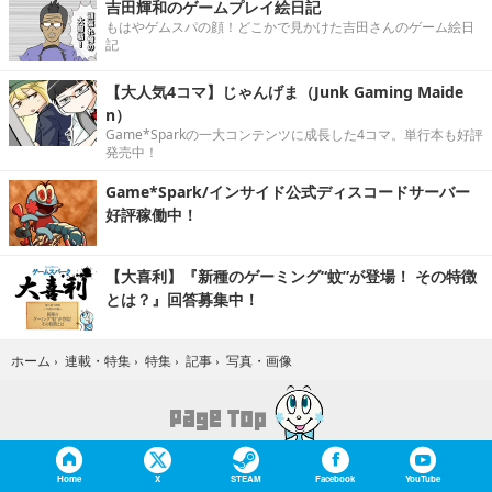
吉田輝和のゲームプレイ絵日記
もはやゲムスパの顔！どこかで見かけた吉田さんのゲーム絵日
記
【大人気4コマ】じゃんげま（Junk Gaming Maide
n）
Game*Sparkの一大コンテンツに成長した4コマ。単行本も好評
発売中！
Game*Spark/インサイド公式ディスコードサーバー
好評稼働中！
【大喜利】『新種のゲーミング“蚊”が登場！ その特徴
とは？』回答募集中！
写真・画像
ホーム
›
連載・特集
›
特集
›
記事
›
Home
X
STEAM
Facebook
YouTube