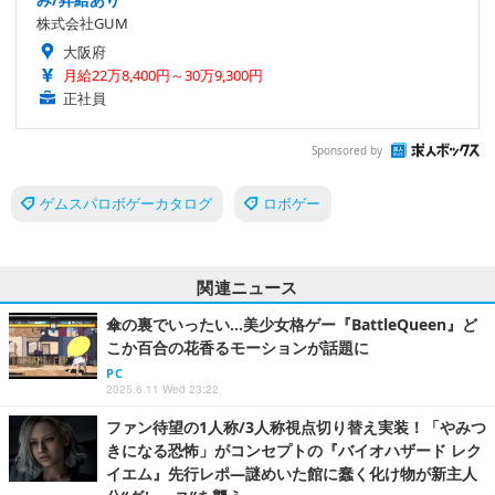
株式会社GUM
大阪府
月給22万8,400円～30万9,300円
正社員
Sponsored by
ゲムスパロボゲーカタログ
ロボゲー
関連ニュース
傘の裏でいったい…美少女格ゲー『BattleQueen』ど
こか百合の花香るモーションが話題に
PC
2025.6.11 Wed 23:22
ファン待望の1人称/3人称視点切り替え実装！「やみつ
きになる恐怖」がコンセプトの『バイオハザード レク
イエム』先行レポ―謎めいた館に蠢く化け物が新主人