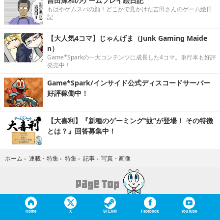
吉田輝和のゲームプレイ絵日記
もはやゲムスパの顔！どこかで見かけた吉田さんのゲーム絵日
記
【大人気4コマ】じゃんげま（Junk Gaming Maide
n）
Game*Sparkの一大コンテンツに成長した4コマ。単行本も好評
発売中！
Game*Spark/インサイド公式ディスコードサーバー
好評稼働中！
【大喜利】『新種のゲーミング“蚊”が登場！ その特徴
とは？』回答募集中！
写真・画像
ホーム
›
連載・特集
›
特集
›
記事
›
Home
X
STEAM
Facebook
YouTube