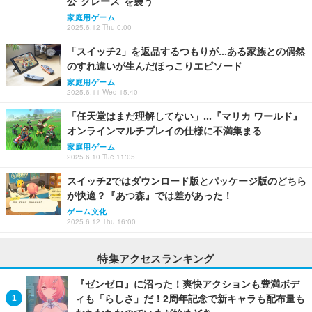
公“グレース”を襲う
家庭用ゲーム
2025.6.12 Thu 0:00
「スイッチ2」を返品するつもりが…ある家族との偶然
のすれ違いが生んだほっこりエピソード
家庭用ゲーム
2025.6.11 Wed 15:40
「任天堂はまだ理解してない」…『マリカ ワールド』
オンラインマルチプレイの仕様に不満集まる
家庭用ゲーム
2025.6.10 Tue 11:05
スイッチ2ではダウンロード版とパッケージ版のどちら
が快適？『あつ森』では差があった！
ゲーム文化
2025.6.12 Thu 16:00
特集アクセスランキング
『ゼンゼロ』に沼った！爽快アクションも豊満ボデ
ィも「らしさ」だ！2周年記念で新キャラも配布量も