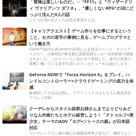
「冒険は楽しいものだ」 ─『FF11』と『ウィザードリ
ィ ヴァリアンツ ダフネ』、"優しくないRPG"の沼にど
っぷり沈んだ4人の話
ふたつの沼の住人たちが語る奥深さとは。
【キャリアクエスト】ゲーム作りを仕事にするという
こと。セガの若手の事例に見る，ゲームプログラマと
いう働き方
Game*Sparkと4Gamerの合同による就活イベント「キャリア
クエスト」の第4回が東京都立産業貿易センター浜松町館で開催
されました。このイベントに合わせて取材した、各社の現場で
実際に働いている若手社員へのインタビューをお届けします。
GeForce NOWで『Forza Horizon 6』をプレイ。ハ
ンドルコントローラー×クラウドゲーミングの底力を体
感
体感的にラグはほぼ無し。グラフィックスはもちろん最高設定
でプレイ可能！
クーデレからスタイル抜群お姉さんまでよりどりみど
りな人外娘たちとホテル経営しよう！「クトゥルフ×美
少女」テーマのADV『ヨグ=ソトースの庭』が日本語
対応
ツンデレドラゴン娘や無口な複眼死神美少女など、属性てんこ