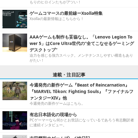
もりのヒロインたちがアツい！
ゲームコマースの最前線ーXsolla特集
Xsollaの最新情報はこちらから！
AAAゲームも制作も妥協なし。「Lenovo Legion To
wer 5」はCore Ultra世代の“全てこなせるゲーミング
デスクトップ”
迫力を感じる強力スペック。メンテナンスしやすい構造もあり
がたい！
連載・注目記事
今週発売の新作ゲーム『Beast of Reincarnation』
『MARVEL Tōkon: Fighting Souls』『ファイナルフ
ァンタジーXIV』他
今週発売の新作ゲームはこちら。
有志日本語化の現場から
PCゲーマーなら何かとお世話になっているであろう有志翻訳者
に連続インタビュー。