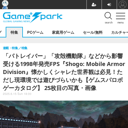
search
menu
グ
特集
PCゲーム
家庭用ゲーム
セール/無料
カルチャ
連載・特集
特集
「パトレイバー」「攻殻機動隊」などから影響
受ける1998年発売FPS『Shogo: Mobile Armor
Division』懐かしくシャレた世界観は必見！た
だし現環境では遊びづらいかも【ゲムスパロボ
ゲーカタログ】 25枚目の写真・画像
2025.6.15 Sun 18:00