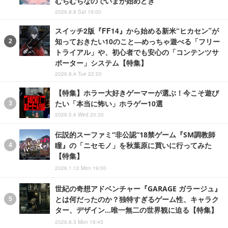
むちむちなのでいまが始めどき
2026.8.8 Sat 19:00
スイッチ2版『FF14』から始める新米“ヒカセン”が
知っておきたい10のこと―めっちゃ遊べる「フリー
トライアル」や、初心者でも安心の「コンテンツサ
ポーター」システム【特集】
2026.8.4 Tue 22:20
【特集】ホラー大好きゲーマーが選ぶ！今こそ遊び
たい「本当に怖い」ホラゲー10選
2026.5.6 Wed 20:30
伝説的スーファミ“非公認”18禁ゲーム『SM調教師
瞳』の「ニセモノ」を秋葉原に買いに行ってみた
【特集】
2026.1.12 Mon 19:00
世紀の奇想アドベンチャー『GARAGE ガラージュ』
とは何だったのか？独特すぎるゲーム性、キャラク
ター、デザイン…唯一無二の世界観に迫る【特集】
2026.8.3 Mon 18:45