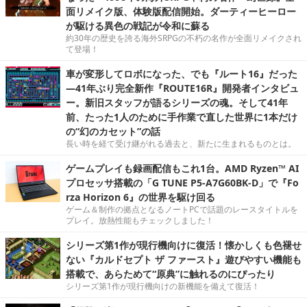
面リメイク版、体験版配信開始。ダーティーヒーロー
が駆ける異色の戦記が令和に蘇る
約30年の歴史を誇る海外SRPGの不朽の名作が全面リメイクされ
て登場！
車が変形してロボになった、でも『ルート16』だった
―41年ぶり完全新作『ROUTE16R』開発者インタビュ
ー。新旧スタッフが語るシリーズの魂。そして41年
前、たった1人のために手作業で直した世界に1本だけ
の“幻のカセット”の話
長い時を経て受け継がれる過去と、新たに生まれるものとは。
ゲームプレイも録画配信もこれ1台。AMD Ryzen™ AI
プロセッサ搭載の「G TUNE P5-A7G60BK-D」で『Fo
rza Horizon 6』の世界を駆け回る
ゲーム＆制作の拠点となるノートPCで話題のレースタイトルを
プレイ。放熱性能もチェックしました！
シリーズ第1作が現行機向けに復活！懐かしくも色褪せ
ない『カルドセプト ザ ファースト』遊びやすい機能も
搭載で、あらためて“原典”に触れるのにぴったり
シリーズ第1作が現行機向けの新機能を備えて復活！