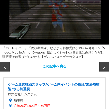
「パトレイバー」「攻殻機動隊」などから影響受ける1998年発売FPS『S
hogo: Mobile Armor Division』懐かしくシャレた世界観は必見！ただし
現環境では遊びづらいかも【ゲムスパロボゲーカタログ】
この記事へ戻る
ゲーム運営補助スタッフ/ゲーム内イベントの検証/未経験歓
迎/やる気重視
株式会社ELシステム
埼玉県
月給26万3,500円～50万円