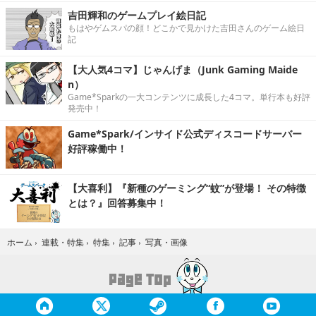
吉田輝和のゲームプレイ絵日記
もはやゲムスパの顔！どこかで見かけた吉田さんのゲーム絵日
記
【大人気4コマ】じゃんげま（Junk Gaming Maide
n）
Game*Sparkの一大コンテンツに成長した4コマ。単行本も好評
発売中！
Game*Spark/インサイド公式ディスコードサーバー
好評稼働中！
【大喜利】『新種のゲーミング“蚊”が登場！ その特徴
とは？』回答募集中！
写真・画像
ホーム
›
連載・特集
›
特集
›
記事
›