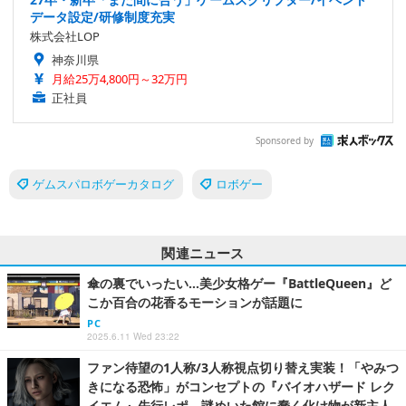
データ設定/研修制度充実
株式会社LOP
神奈川県
月給25万4,800円～32万円
正社員
Sponsored by
ゲムスパロボゲーカタログ
ロボゲー
関連ニュース
傘の裏でいったい…美少女格ゲー『BattleQueen』ど
こか百合の花香るモーションが話題に
PC
2025.6.11 Wed 23:22
ファン待望の1人称/3人称視点切り替え実装！「やみつ
きになる恐怖」がコンセプトの『バイオハザード レク
イエム』先行レポ―謎めいた館に蠢く化け物が新主人