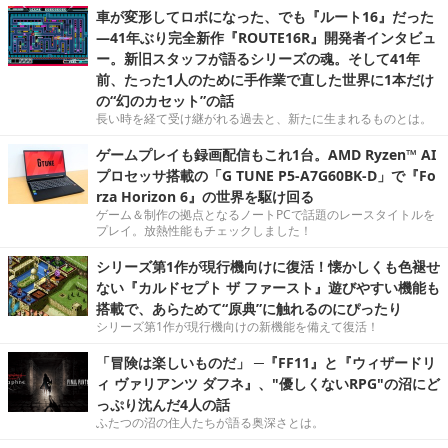
車が変形してロボになった、でも『ルート16』だった
―41年ぶり完全新作『ROUTE16R』開発者インタビュ
ー。新旧スタッフが語るシリーズの魂。そして41年
前、たった1人のために手作業で直した世界に1本だけ
の“幻のカセット”の話
長い時を経て受け継がれる過去と、新たに生まれるものとは。
ゲームプレイも録画配信もこれ1台。AMD Ryzen™ AI
プロセッサ搭載の「G TUNE P5-A7G60BK-D」で『Fo
rza Horizon 6』の世界を駆け回る
ゲーム＆制作の拠点となるノートPCで話題のレースタイトルを
プレイ。放熱性能もチェックしました！
シリーズ第1作が現行機向けに復活！懐かしくも色褪せ
ない『カルドセプト ザ ファースト』遊びやすい機能も
搭載で、あらためて“原典”に触れるのにぴったり
シリーズ第1作が現行機向けの新機能を備えて復活！
「冒険は楽しいものだ」 ─『FF11』と『ウィザードリ
ィ ヴァリアンツ ダフネ』、"優しくないRPG"の沼にど
っぷり沈んだ4人の話
ふたつの沼の住人たちが語る奥深さとは。