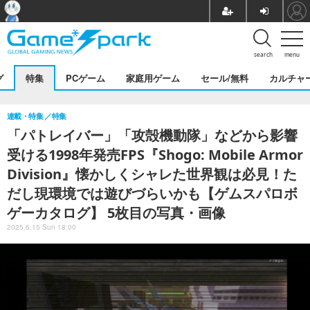
search
menu
グ
特集
PCゲーム
家庭用ゲーム
セール/無料
カルチャ
連載・特集
特集
「パトレイバー」「攻殻機動隊」などから影響
受ける1998年発売FPS『Shogo: Mobile Armor
Division』懐かしくシャレた世界観は必見！た
だし現環境では遊びづらいかも【ゲムスパロボ
ゲーカタログ】 5枚目の写真・画像
2025.6.15 Sun 18:00