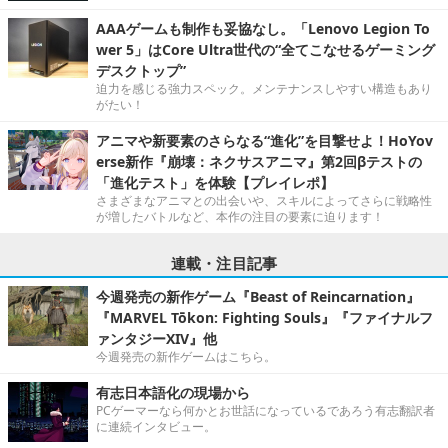
AAAゲームも制作も妥協なし。「Lenovo Legion To
wer 5」はCore Ultra世代の“全てこなせるゲーミング
デスクトップ”
迫力を感じる強力スペック。メンテナンスしやすい構造もあり
がたい！
アニマや新要素のさらなる“進化”を目撃せよ！HoYov
erse新作『崩壊：ネクサスアニマ』第2回βテストの
「進化テスト」を体験【プレイレポ】
さまざまなアニマとの出会いや、スキルによってさらに戦略性
が増したバトルなど、本作の注目の要素に迫ります！
連載・注目記事
今週発売の新作ゲーム『Beast of Reincarnation』
『MARVEL Tōkon: Fighting Souls』『ファイナルフ
ァンタジーXIV』他
今週発売の新作ゲームはこちら。
有志日本語化の現場から
PCゲーマーなら何かとお世話になっているであろう有志翻訳者
に連続インタビュー。