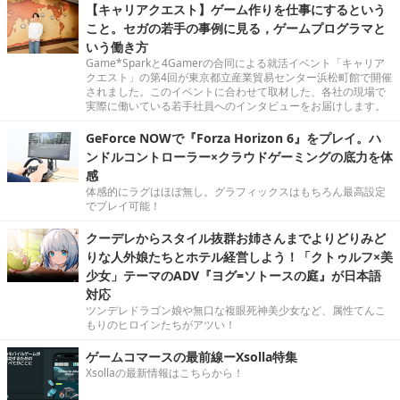
【キャリアクエスト】ゲーム作りを仕事にするという
こと。セガの若手の事例に見る，ゲームプログラマと
いう働き方
Game*Sparkと4Gamerの合同による就活イベント「キャリア
クエスト」の第4回が東京都立産業貿易センター浜松町館で開催
されました。このイベントに合わせて取材した、各社の現場で
実際に働いている若手社員へのインタビューをお届けします。
GeForce NOWで『Forza Horizon 6』をプレイ。ハ
ンドルコントローラー×クラウドゲーミングの底力を体
感
体感的にラグはほぼ無し。グラフィックスはもちろん最高設定
でプレイ可能！
クーデレからスタイル抜群お姉さんまでよりどりみど
りな人外娘たちとホテル経営しよう！「クトゥルフ×美
少女」テーマのADV『ヨグ=ソトースの庭』が日本語
対応
ツンデレドラゴン娘や無口な複眼死神美少女など、属性てんこ
もりのヒロインたちがアツい！
ゲームコマースの最前線ーXsolla特集
Xsollaの最新情報はこちらから！