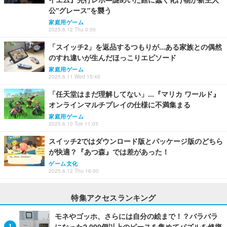
公“グレース”を襲う
家庭用ゲーム
2025.6.12 Thu 0:00
「スイッチ2」を返品するつもりが…ある家族との偶然
のすれ違いが生んだほっこりエピソード
家庭用ゲーム
2025.6.11 Wed 15:40
「任天堂はまだ理解してない」…『マリカ ワールド』
オンラインマルチプレイの仕様に不満集まる
家庭用ゲーム
2025.6.10 Tue 11:05
スイッチ2ではダウンロード版とパッケージ版のどちら
が快適？『あつ森』では差があった！
ゲーム文化
2025.6.12 Thu 16:00
特集アクセスランキング
モネやゴッホ、さらには自分の絵まで！？バラバラ
になった2,000個以上のピースを集めてパズルを修復