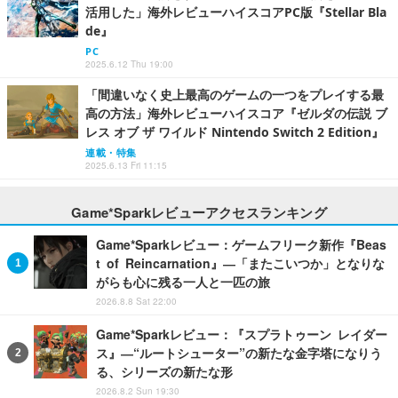
活用した」海外レビューハイスコアPC版『Stellar Bla
de』
PC
2025.6.12 Thu 19:00
「間違いなく史上最高のゲームの一つをプレイする最
高の方法」海外レビューハイスコア『ゼルダの伝説 ブ
レス オブ ザ ワイルド Nintendo Switch 2 Edition』
連載・特集
2025.6.13 Fri 11:15
Game*Sparkレビューアクセスランキング
Game*Sparkレビュー：ゲームフリーク新作『Beas
t of Reincarnation』―「またこいつか」となりな
がらも心に残る一人と一匹の旅
2026.8.8 Sat 22:00
Game*Sparkレビュー：『スプラトゥーン レイダー
ス』―“ルートシューター”の新たな金字塔になりう
る、シリーズの新たな形
2026.8.2 Sun 19:30