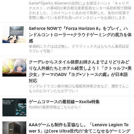
Game*Sparkと4Gamerの合同による就活イベント「キャリア
クエスト」の第4回が東京都立産業貿易センター浜松町館で開催
されました。このイベントに合わせて取材した、各社の現場で
実際に働いている若手社員へのインタビューをお届けします。
GeForce NOWで『Forza Horizon 6』をプレイ。ハ
ンドルコントローラー×クラウドゲーミングの底力を体
感
体感的にラグはほぼ無し。グラフィックスはもちろん最高設定
でプレイ可能！
クーデレからスタイル抜群お姉さんまでよりどりみど
りな人外娘たちとホテル経営しよう！「クトゥルフ×美
少女」テーマのADV『ヨグ=ソトースの庭』が日本語
対応
ツンデレドラゴン娘や無口な複眼死神美少女など、属性てんこ
もりのヒロインたちがアツい！
ゲームコマースの最前線ーXsolla特集
Xsollaの最新情報はこちらから！
AAAゲームも制作も妥協なし。「Lenovo Legion To
wer 5」はCore Ultra世代の“全てこなせるゲーミング