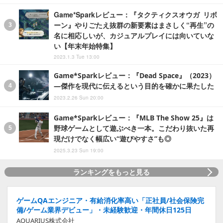
Game*Sparkレビュー：『タクティクスオウガ リボ
ーン』やりごたえ抜群の新要素はまさしく“再生”の
名に相応しいが、カジュアルプレイには向いていな
い【年末年始特集】
2023.1.3 Tue 13:00
Game*Sparkレビュー：『Dead Space』（2023）
―傑作を現代に伝えるという目的を確かに果たした
2023.2.26 Sun 20:00
Game*Sparkレビュー：『MLB The Show 25』は
野球ゲームとして遊ぶべき一本。こだわり抜いた再
現だけでなく幅広い“遊びやすさ”も◎
2025.3.23 Sun 19:00
ランキングをもっと見る
ゲームQAエンジニア・有給消化率高い「正社員/社会保険完
備/ゲーム業界デビュー」・未経験歓迎・年間休日125日
AQUARIUS株式会社