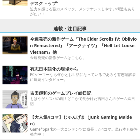
デスクトップ”
迫力を感じる強力スペック。メンテナンスしやすい構造もあり
がたい！
連載・注目記事
今週発売の新作ゲーム『The Elder Scrolls IV: Oblivio
n Remastered』『アークナイツ』『Hell Let Loose:
Vietnam』他
今週発売の新作ゲームはこちら。
有志日本語化の現場から
PCゲーマーなら何かとお世話になっているであろう有志翻訳者
に連続インタビュー。
吉田輝和のゲームプレイ絵日記
もはやゲムスパの顔！どこかで見かけた吉田さんのゲーム絵日
記
【大人気4コマ】じゃんげま（Junk Gaming Maide
n）
Game*Sparkの一大コンテンツに成長した4コマ。単行本も好評
発売中！