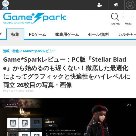
search
menu
グ
特集
PCゲーム
家庭用ゲーム
セール/無料
カルチャ
連載・特集
Game*Sparkレビュー
Game*Sparkレビュー：PC版『Stellar Blad
e』から始めるのも遅くない！徹底した最適化
によってグラフィックと快適性をハイレベルに
両立 26枚目の写真・画像
2025.6.16 Mon 19:00