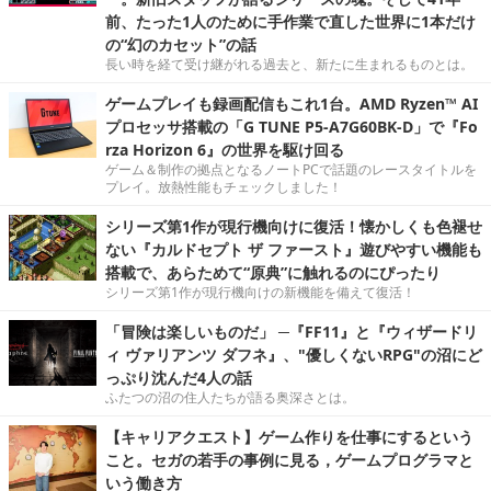
前、たった1人のために手作業で直した世界に1本だけ
の“幻のカセット”の話
長い時を経て受け継がれる過去と、新たに生まれるものとは。
ゲームプレイも録画配信もこれ1台。AMD Ryzen™ AI
プロセッサ搭載の「G TUNE P5-A7G60BK-D」で『Fo
rza Horizon 6』の世界を駆け回る
ゲーム＆制作の拠点となるノートPCで話題のレースタイトルを
プレイ。放熱性能もチェックしました！
シリーズ第1作が現行機向けに復活！懐かしくも色褪せ
ない『カルドセプト ザ ファースト』遊びやすい機能も
搭載で、あらためて“原典”に触れるのにぴったり
シリーズ第1作が現行機向けの新機能を備えて復活！
「冒険は楽しいものだ」 ─『FF11』と『ウィザードリ
ィ ヴァリアンツ ダフネ』、"優しくないRPG"の沼にど
っぷり沈んだ4人の話
ふたつの沼の住人たちが語る奥深さとは。
【キャリアクエスト】ゲーム作りを仕事にするという
こと。セガの若手の事例に見る，ゲームプログラマと
いう働き方