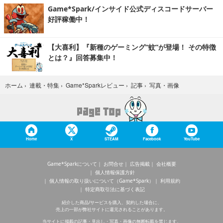
Game*Spark/インサイド公式ディスコードサーバー
好評稼働中！
【大喜利】『新種のゲーミング“蚊”が登場！ その特徴
とは？』回答募集中！
写真・画像
ホーム
›
連載・特集
›
Game*Sparkレビュー
›
記事
›
Home
X
STEAM
Facebook
YouTube
Game*Sparkについて
お問合せ
広告掲載
会社概要
個人情報保護方針
個人情報の取り扱いについて（Game*Spark）
利用規約
特定商取引法に基づく表記
紹介した商品/サービスを購入、契約した場合に、
売上の一部が弊社サイトに還元されることがあります。
当サイトに掲載の記事・見出し・写真・画像の無断転載を禁じます。