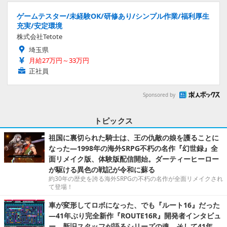
ゲームテスター/未経験OK/研修あり/シンプル作業/福利厚生
充実/安定環境
株式会社Tetote
埼玉県
月給27万円～33万円
正社員
Sponsored by
トピックス
祖国に裏切られた騎士は、王の仇敵の娘を護ることに
なった―1998年の海外SRPG不朽の名作『幻世録』全
面リメイク版、体験版配信開始。ダーティーヒーロー
が駆ける異色の戦記が令和に蘇る
約30年の歴史を誇る海外SRPGの不朽の名作が全面リメイクされ
て登場！
車が変形してロボになった、でも『ルート16』だった
―41年ぶり完全新作『ROUTE16R』開発者インタビュ
ー。新旧スタッフが語るシリーズの魂。そして41年