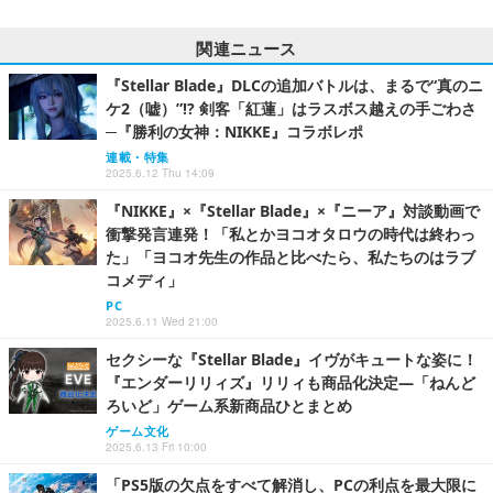
関連ニュース
『Stellar Blade』DLCの追加バトルは、まるで“真のニ
ケ2（嘘）”!? 剣客「紅蓮」はラスボス越えの手ごわさ
─『勝利の女神：NIKKE』コラボレポ
連載・特集
2025.6.12 Thu 14:09
『NIKKE』×『Stellar Blade』×『ニーア』対談動画で
衝撃発言連発！「私とかヨコオタロウの時代は終わっ
た」「ヨコオ先生の作品と比べたら、私たちのはラブ
コメディ」
PC
2025.6.11 Wed 21:00
セクシーな『Stellar Blade』イヴがキュートな姿に！
『エンダーリリィズ』リリィも商品化決定―「ねんど
ろいど」ゲーム系新商品ひとまとめ
ゲーム文化
2025.6.13 Fri 10:00
「PS5版の欠点をすべて解消し、PCの利点を最大限に