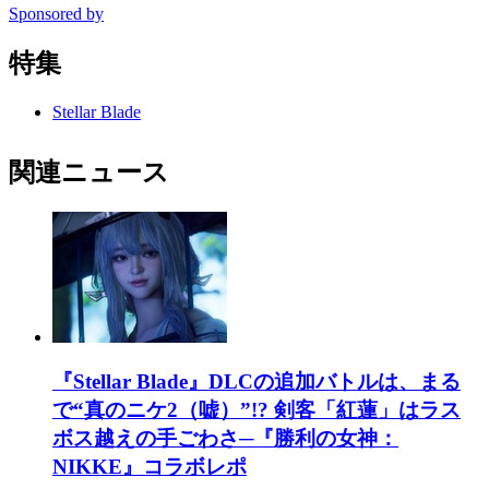
Sponsored by
特集
Stellar Blade
関連ニュース
『Stellar Blade』DLCの追加バトルは、まる
で“真のニケ2（嘘）”!? 剣客「紅蓮」はラス
ボス越えの手ごわさ─『勝利の女神：
NIKKE』コラボレポ