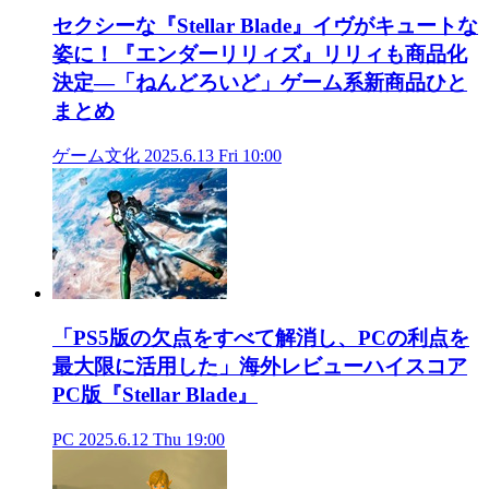
セクシーな『Stellar Blade』イヴがキュートな
姿に！『エンダーリリィズ』リリィも商品化
決定―「ねんどろいど」ゲーム系新商品ひと
まとめ
ゲーム文化
2025.6.13 Fri 10:00
「PS5版の欠点をすべて解消し、PCの利点を
最大限に活用した」海外レビューハイスコア
PC版『Stellar Blade』
PC
2025.6.12 Thu 19:00