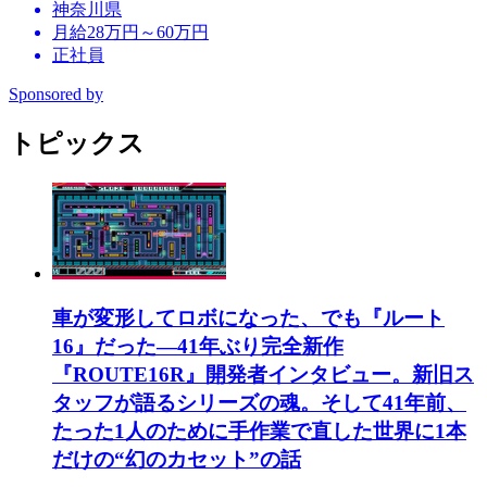
神奈川県
月給28万円～60万円
正社員
Sponsored by
トピックス
車が変形してロボになった、でも『ルート
16』だった―41年ぶり完全新作
『ROUTE16R』開発者インタビュー。新旧ス
タッフが語るシリーズの魂。そして41年前、
たった1人のために手作業で直した世界に1本
だけの“幻のカセット”の話