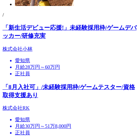
/
「新生活デビュー応援!」未経験採用枠/ゲームデバ
ッカー/研修充実
株式会社小林
愛知県
月給28万円～60万円
正社員
「8月入社可」/未経験採用枠/ゲームテスター/資格
取得支援あり
株式会社RK
愛知県
月給30万円～51万8,000円
正社員