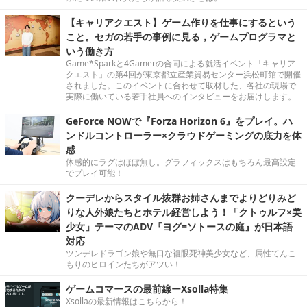
【キャリアクエスト】ゲーム作りを仕事にするという
こと。セガの若手の事例に見る，ゲームプログラマと
いう働き方
Game*Sparkと4Gamerの合同による就活イベント「キャリア
クエスト」の第4回が東京都立産業貿易センター浜松町館で開催
されました。このイベントに合わせて取材した、各社の現場で
実際に働いている若手社員へのインタビューをお届けします。
GeForce NOWで『Forza Horizon 6』をプレイ。ハ
ンドルコントローラー×クラウドゲーミングの底力を体
感
体感的にラグはほぼ無し。グラフィックスはもちろん最高設定
でプレイ可能！
クーデレからスタイル抜群お姉さんまでよりどりみど
りな人外娘たちとホテル経営しよう！「クトゥルフ×美
少女」テーマのADV『ヨグ=ソトースの庭』が日本語
対応
ツンデレドラゴン娘や無口な複眼死神美少女など、属性てんこ
もりのヒロインたちがアツい！
ゲームコマースの最前線ーXsolla特集
Xsollaの最新情報はこちらから！