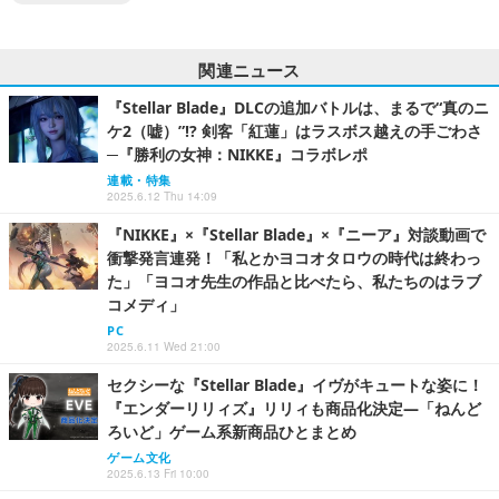
関連ニュース
『Stellar Blade』DLCの追加バトルは、まるで“真のニ
ケ2（嘘）”!? 剣客「紅蓮」はラスボス越えの手ごわさ
─『勝利の女神：NIKKE』コラボレポ
連載・特集
2025.6.12 Thu 14:09
『NIKKE』×『Stellar Blade』×『ニーア』対談動画で
衝撃発言連発！「私とかヨコオタロウの時代は終わっ
た」「ヨコオ先生の作品と比べたら、私たちのはラブ
コメディ」
PC
2025.6.11 Wed 21:00
セクシーな『Stellar Blade』イヴがキュートな姿に！
『エンダーリリィズ』リリィも商品化決定―「ねんど
ろいど」ゲーム系新商品ひとまとめ
ゲーム文化
2025.6.13 Fri 10:00