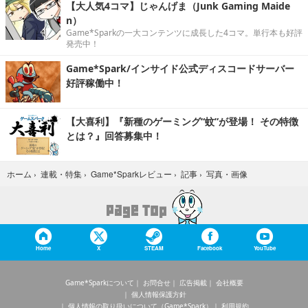
【大人気4コマ】じゃんげま（Junk Gaming Maide
n）
Game*Sparkの一大コンテンツに成長した4コマ。単行本も好評
発売中！
Game*Spark/インサイド公式ディスコードサーバー
好評稼働中！
【大喜利】『新種のゲーミング“蚊”が登場！ その特徴
とは？』回答募集中！
写真・画像
ホーム
›
連載・特集
›
Game*Sparkレビュー
›
記事
›
Home
X
STEAM
Facebook
YouTube
Game*Sparkについて
お問合せ
広告掲載
会社概要
個人情報保護方針
個人情報の取り扱いについて（Game*Spark）
利用規約