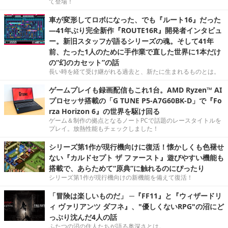
て登場！
車が変形してロボになった、でも『ルート16』だった
―41年ぶり完全新作『ROUTE16R』開発者インタビュ
ー。新旧スタッフが語るシリーズの魂。そして41年
前、たった1人のために手作業で直した世界に1本だけ
の“幻のカセット”の話
長い時を経て受け継がれる過去と、新たに生まれるものとは。
ゲームプレイも録画配信もこれ1台。AMD Ryzen™ AI
プロセッサ搭載の「G TUNE P5-A7G60BK-D」で『Fo
rza Horizon 6』の世界を駆け回る
ゲーム＆制作の拠点となるノートPCで話題のレースタイトルを
プレイ。放熱性能もチェックしました！
シリーズ第1作が現行機向けに復活！懐かしくも色褪せ
ない『カルドセプト ザ ファースト』遊びやすい機能も
搭載で、あらためて“原典”に触れるのにぴったり
シリーズ第1作が現行機向けの新機能を備えて復活！
「冒険は楽しいものだ」 ─『FF11』と『ウィザードリ
ィ ヴァリアンツ ダフネ』、"優しくないRPG"の沼にど
っぷり沈んだ4人の話
ふたつの沼の住人たちが語る奥深さとは。