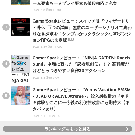
ーム要素も一人プレイ要素も値段相応に充実
2026.4.5 Sun 12:00
Game*Sparkレビュー：スイッチ版『ウィザードリ
ィ外伝 五つの試練』無数のユーザーシナリオで終わ
りなき探求を！シンプルかつクラシックな3Dダンジ
ョンRPGの決定版
PR
2025.3.30 Sun 17:00
Game*Sparkレビュー：『NINJA GAIDEN: Rageb
ound』令和に蘇った『忍者龍剣伝』！？ 高難度だ
けどとっつきやすい良作2Dアクション
2025.8.3 Sun 9:00
Game*Sparkレビュー：『Venus Vacation PRISM
- DEAD OR ALIVE Xtreme -』没入感抜群のドキド
キ体験がここに―今後の利便性改善にも期待大【ネ
タバレあり】
2025.4.1 Tue 20:00
ランキングをもっと見る