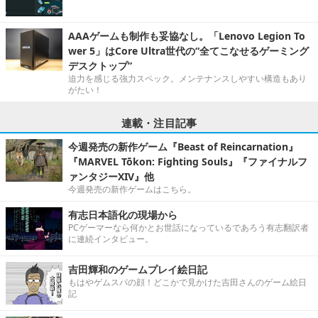
AAAゲームも制作も妥協なし。「Lenovo Legion To
wer 5」はCore Ultra世代の“全てこなせるゲーミング
デスクトップ”
迫力を感じる強力スペック。メンテナンスしやすい構造もあり
がたい！
連載・注目記事
今週発売の新作ゲーム『Beast of Reincarnation』
『MARVEL Tōkon: Fighting Souls』『ファイナルフ
ァンタジーXIV』他
今週発売の新作ゲームはこちら。
有志日本語化の現場から
PCゲーマーなら何かとお世話になっているであろう有志翻訳者
に連続インタビュー。
吉田輝和のゲームプレイ絵日記
もはやゲムスパの顔！どこかで見かけた吉田さんのゲーム絵日
記