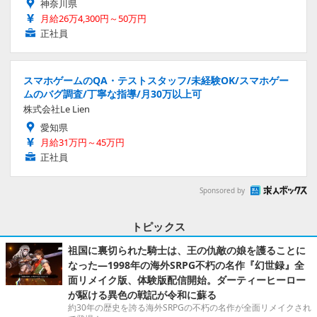
神奈川県
月給26万4,300円～50万円
正社員
スマホゲームのQA・テストスタッフ/未経験OK/スマホゲー
ムのバグ調査/丁寧な指導/月30万以上可
株式会社Le Lien
愛知県
月給31万円～45万円
正社員
Sponsored by
トピックス
祖国に裏切られた騎士は、王の仇敵の娘を護ることに
なった―1998年の海外SRPG不朽の名作『幻世録』全
面リメイク版、体験版配信開始。ダーティーヒーロー
が駆ける異色の戦記が令和に蘇る
約30年の歴史を誇る海外SRPGの不朽の名作が全面リメイクされ