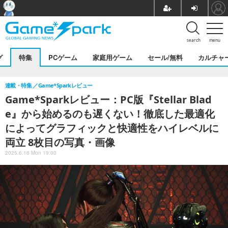
search
menu
グ
特集
PCゲーム
家庭用ゲーム
セール/無料
カルチャ
連載・特集
Game*Sparkレビュー
Game*Sparkレビュー：PC版『Stellar Blad
e』から始めるのも遅くない！徹底した最適化
によってグラフィックと快適性をハイレベルに
両立 8枚目の写真・画像
2025.6.16 Mon 19:00