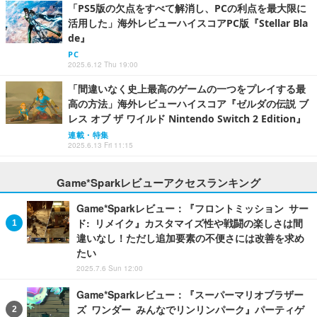
「PS5版の欠点をすべて解消し、PCの利点を最大限に
活用した」海外レビューハイスコアPC版『Stellar Bla
de』
PC
2025.6.12 Thu 19:00
「間違いなく史上最高のゲームの一つをプレイする最
高の方法」海外レビューハイスコア『ゼルダの伝説 ブ
レス オブ ザ ワイルド Nintendo Switch 2 Edition』
連載・特集
2025.6.13 Fri 11:15
Game*Sparkレビューアクセスランキング
Game*Sparkレビュー：『フロントミッション サー
ド: リメイク』カスタマイズ性や戦闘の楽しさは間
違いなし！ただし追加要素の不便さには改善を求め
たい
2025.7.6 Sun 12:00
Game*Sparkレビュー：『スーパーマリオブラザー
ズ ワンダー みんなでリンリンパーク』パーティゲ