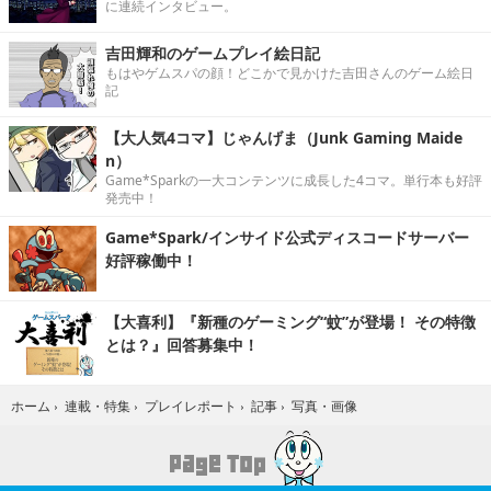
に連続インタビュー。
吉田輝和のゲームプレイ絵日記
もはやゲムスパの顔！どこかで見かけた吉田さんのゲーム絵日
記
【大人気4コマ】じゃんげま（Junk Gaming Maide
n）
Game*Sparkの一大コンテンツに成長した4コマ。単行本も好評
発売中！
Game*Spark/インサイド公式ディスコードサーバー
好評稼働中！
【大喜利】『新種のゲーミング“蚊”が登場！ その特徴
とは？』回答募集中！
写真・画像
ホーム
›
連載・特集
›
プレイレポート
›
記事
›