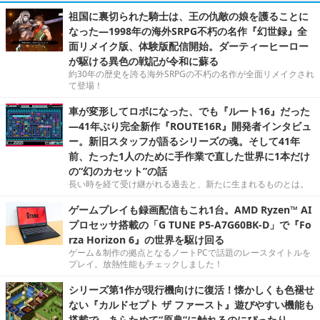
祖国に裏切られた騎士は、王の仇敵の娘を護ることに
なった―1998年の海外SRPG不朽の名作『幻世録』全
面リメイク版、体験版配信開始。ダーティーヒーロー
が駆ける異色の戦記が令和に蘇る
約30年の歴史を誇る海外SRPGの不朽の名作が全面リメイクされ
て登場！
車が変形してロボになった、でも『ルート16』だった
―41年ぶり完全新作『ROUTE16R』開発者インタビュ
ー。新旧スタッフが語るシリーズの魂。そして41年
前、たった1人のために手作業で直した世界に1本だけ
の“幻のカセット”の話
長い時を経て受け継がれる過去と、新たに生まれるものとは。
ゲームプレイも録画配信もこれ1台。AMD Ryzen™ AI
プロセッサ搭載の「G TUNE P5-A7G60BK-D」で『Fo
rza Horizon 6』の世界を駆け回る
ゲーム＆制作の拠点となるノートPCで話題のレースタイトルを
プレイ。放熱性能もチェックしました！
シリーズ第1作が現行機向けに復活！懐かしくも色褪せ
ない『カルドセプト ザ ファースト』遊びやすい機能も
搭載で、あらためて“原典”に触れるのにぴったり