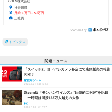
GOEN株式会社
神奈川県
月給30万円～50万円
正社員
Sponsored by
トピックス
関連ニュース
「スイッチ2」ヨドバシカメラ各店にて店頭販売の報告
相次ぐ
家庭用ゲーム
2025.6.21 Sat 13:55
Steam版『モンハンワイルズ』“圧倒的に不評”を記録
―一時期は同接138万人越えの大作
PC
2025.6.20 Fri 10:07