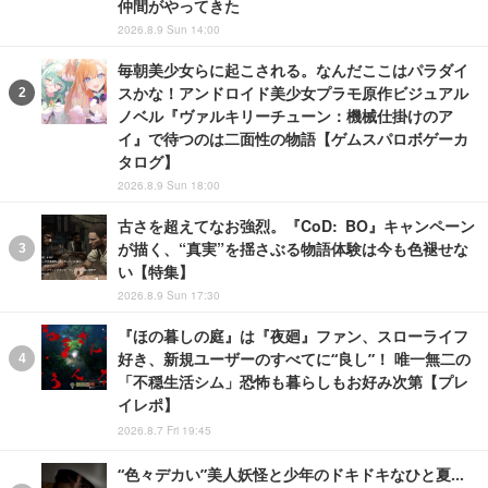
仲間がやってきた
2026.8.9 Sun 14:00
毎朝美少女らに起こされる。なんだここはパラダイ
スかな！アンドロイド美少女プラモ原作ビジュアル
ノベル『ヴァルキリーチューン：機械仕掛けのア
イ』で待つのは二面性の物語【ゲムスパロボゲーカ
タログ】
2026.8.9 Sun 18:00
古さを超えてなお強烈。『CoD: BO』キャンペーン
が描く、“真実”を揺さぶる物語体験は今も色褪せな
い【特集】
2026.8.9 Sun 17:30
『ほの暮しの庭』は『夜廻』ファン、スローライフ
好き、新規ユーザーのすべてに“良し”！ 唯一無二の
「不穏生活シム」恐怖も暮らしもお好み次第【プレ
イレポ】
2026.8.7 Fri 19:45
“色々デカい”美人妖怪と少年のドキドキなひと夏…