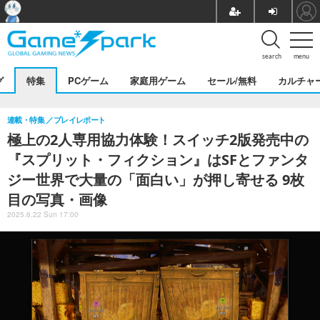
search
menu
グ
特集
PCゲーム
家庭用ゲーム
セール/無料
カルチャ
連載・特集
プレイレポート
極上の2人専用協力体験！スイッチ2版発売中の
『スプリット・フィクション』はSFとファンタ
ジー世界で大量の「面白い」が押し寄せる 9枚
目の写真・画像
2025.6.22 Sun 17:00