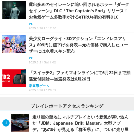
露出多めのセイレーンに追い回されるホラー『ダーク
セイレーン』DLC「The Captain's End」リリース！
お色気ゲーム多数手がけるeTIRUe初の有料DLC
PC
2025.6.20 Fri 17:30
美少女ローグライト3Dアクション『エンドレスアリ
ス』899円に値下げを発表―元の価格で購入したユー
ザーには水着スキン配布
PC
2025.6.21 Sat 1:02
「スイッチ2」ファミマオンラインにて6月22日まで抽
選受付開始―当選発表は6月26日
家庭用ゲーム
2025.6.20 Fri 20:59
プレイレポートアクセスランキング
走り屋の聖地にマルチプレイという新風が舞い込ん
だ『JDM: Japanese Drift Master』大型アプ
デ。“あの峠”が見える「群玉県」に、ついに走り屋