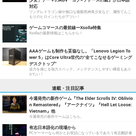
対応
ツンデレドラゴン娘や無口な複眼死神美少女など、属性てんこ
もりのヒロインたちがアツい！
ゲームコマースの最前線ーXsolla特集
Xsollaの最新情報はこちらから！
AAAゲームも制作も妥協なし。「Lenovo Legion To
wer 5」はCore Ultra世代の“全てこなせるゲーミング
デスクトップ”
迫力を感じる強力スペック。メンテナンスしやすい構造もあり
がたい！
連載・注目記事
今週発売の新作ゲーム『The Elder Scrolls IV: Oblivio
n Remastered』『アークナイツ』『Hell Let Loose:
Vietnam』他
今週発売の新作ゲームはこちら。
有志日本語化の現場から
PCゲーマーなら何かとお世話になっているであろう有志翻訳者