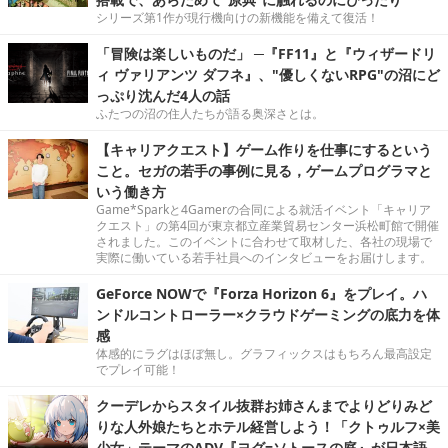
シリーズ第1作が現行機向けの新機能を備えて復活！
「冒険は楽しいものだ」 ─『FF11』と『ウィザードリ
ィ ヴァリアンツ ダフネ』、"優しくないRPG"の沼にど
っぷり沈んだ4人の話
ふたつの沼の住人たちが語る奥深さとは。
【キャリアクエスト】ゲーム作りを仕事にするという
こと。セガの若手の事例に見る，ゲームプログラマと
いう働き方
Game*Sparkと4Gamerの合同による就活イベント「キャリア
クエスト」の第4回が東京都立産業貿易センター浜松町館で開催
されました。このイベントに合わせて取材した、各社の現場で
実際に働いている若手社員へのインタビューをお届けします。
GeForce NOWで『Forza Horizon 6』をプレイ。ハ
ンドルコントローラー×クラウドゲーミングの底力を体
感
体感的にラグはほぼ無し。グラフィックスはもちろん最高設定
でプレイ可能！
クーデレからスタイル抜群お姉さんまでよりどりみど
りな人外娘たちとホテル経営しよう！「クトゥルフ×美
少女」テーマのADV『ヨグ=ソトースの庭』が日本語