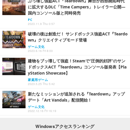
ぶっ壊し強盗ACT『Teardown』舞台が西部開拓時代
に拡大するDLC「Time Campers」トレイラー公開―
国内コンソール版と同時発売
PC
2023.11.9 Thu 0:57
破壊の後は創造だ！ サンドボックス強盗ACT『Teardo
wn』クリエイティブモード登場
ゲーム文化
2023.6.16 Fri 8:00
建物をブッ壊して強盗！Steamで“圧倒的好評”のサン
ドボックスACT『Teardown』コンソール版発表【Pla
yStation Showcase】
家庭用ゲーム
2023.5.25 Thu 5:42
新たなミッションが追加される『Teardown』アップ
デート「Art Vandals」配信開始！
ゲーム文化
2022.12.16 Fri 16:19
Windowsアクセスランキング