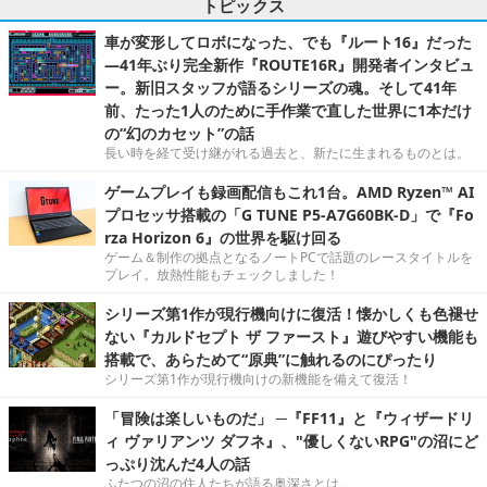
トピックス
車が変形してロボになった、でも『ルート16』だった
―41年ぶり完全新作『ROUTE16R』開発者インタビュ
ー。新旧スタッフが語るシリーズの魂。そして41年
前、たった1人のために手作業で直した世界に1本だけ
の“幻のカセット”の話
長い時を経て受け継がれる過去と、新たに生まれるものとは。
ゲームプレイも録画配信もこれ1台。AMD Ryzen™ AI
プロセッサ搭載の「G TUNE P5-A7G60BK-D」で『Fo
rza Horizon 6』の世界を駆け回る
ゲーム＆制作の拠点となるノートPCで話題のレースタイトルを
プレイ。放熱性能もチェックしました！
シリーズ第1作が現行機向けに復活！懐かしくも色褪せ
ない『カルドセプト ザ ファースト』遊びやすい機能も
搭載で、あらためて“原典”に触れるのにぴったり
シリーズ第1作が現行機向けの新機能を備えて復活！
「冒険は楽しいものだ」 ─『FF11』と『ウィザードリ
ィ ヴァリアンツ ダフネ』、"優しくないRPG"の沼にど
っぷり沈んだ4人の話
ふたつの沼の住人たちが語る奥深さとは。