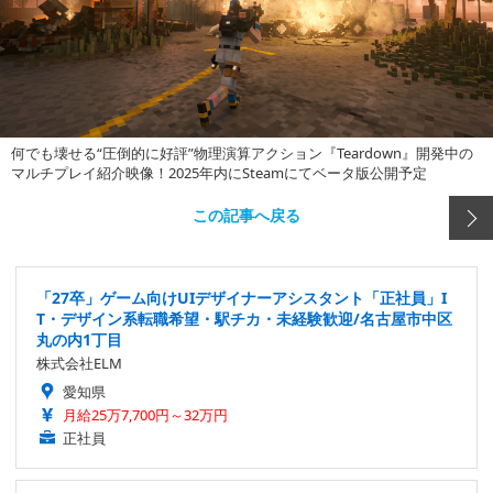
何でも壊せる“圧倒的に好評”物理演算アクション『Teardown』開発中の
マルチプレイ紹介映像！2025年内にSteamにてベータ版公開予定
この記事へ戻る
「27卒」ゲーム向けUIデザイナーアシスタント「正社員」I
T・デザイン系転職希望・駅チカ・未経験歓迎/名古屋市中区
丸の内1丁目
株式会社ELM
愛知県
月給25万7,700円～32万円
正社員