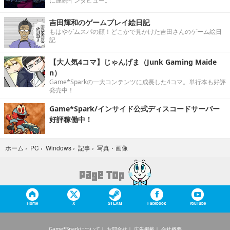
に連続インタビュー。
吉田輝和のゲームプレイ絵日記
もはやゲムスパの顔！どこかで見かけた吉田さんのゲーム絵日
記
【大人気4コマ】じゃんげま（Junk Gaming Maide
n）
Game*Sparkの一大コンテンツに成長した4コマ。単行本も好評
発売中！
Game*Spark/インサイド公式ディスコードサーバー
好評稼働中！
写真・画像
ホーム
›
PC
›
Windows
›
記事
›
Home
X
STEAM
Facebook
YouTube
Game*Sparkについて
お問合せ
広告掲載
会社概要