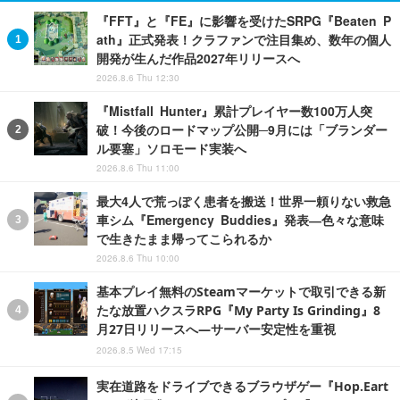
『FFT』と『FE』に影響を受けたSRPG『Beaten P
ath』正式発表！クラファンで注目集め、数年の個人
開発が生んだ作品2027年リリースへ
2026.8.6 Thu 12:30
『Mistfall Hunter』累計プレイヤー数100万人突
破！今後のロードマップ公開─9月には「ブランダー
ル要塞」ソロモード実装へ
2026.8.6 Thu 11:00
最大4人で荒っぽく患者を搬送！世界一頼りない救急
車シム『Emergency Buddies』発表―色々な意味
で生きたまま帰ってこられるか
2026.8.6 Thu 10:00
基本プレイ無料のSteamマーケットで取引できる新
たな放置ハクスラRPG『My Party Is Grinding』8
月27日リリースへ―サーバー安定性を重視
2026.8.5 Wed 17:15
実在道路をドライブできるブラウザゲー『Hop.Eart