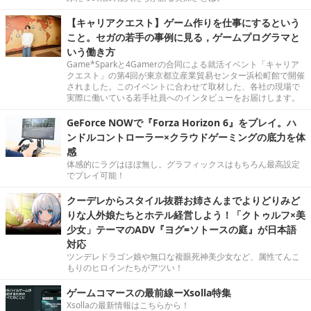
【キャリアクエスト】ゲーム作りを仕事にするという
こと。セガの若手の事例に見る，ゲームプログラマと
いう働き方
Game*Sparkと4Gamerの合同による就活イベント「キャリア
クエスト」の第4回が東京都立産業貿易センター浜松町館で開催
されました。このイベントに合わせて取材した、各社の現場で
実際に働いている若手社員へのインタビューをお届けします。
GeForce NOWで『Forza Horizon 6』をプレイ。ハ
ンドルコントローラー×クラウドゲーミングの底力を体
感
体感的にラグはほぼ無し。グラフィックスはもちろん最高設定
でプレイ可能！
クーデレからスタイル抜群お姉さんまでよりどりみど
りな人外娘たちとホテル経営しよう！「クトゥルフ×美
少女」テーマのADV『ヨグ=ソトースの庭』が日本語
対応
ツンデレドラゴン娘や無口な複眼死神美少女など、属性てんこ
もりのヒロインたちがアツい！
ゲームコマースの最前線ーXsolla特集
Xsollaの最新情報はこちらから！