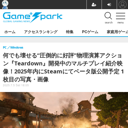
search
menu
ホーム
アクセスランキング
特集
PCゲーム
家庭用ゲー
PC
Windows
何でも壊せる“圧倒的に好評”物理演算アクショ
ン『Teardown』開発中のマルチプレイ紹介映
像！2025年内にSteamにてベータ版公開予定 1
枚目の写真・画像
2025.7.5 Sat 18:05