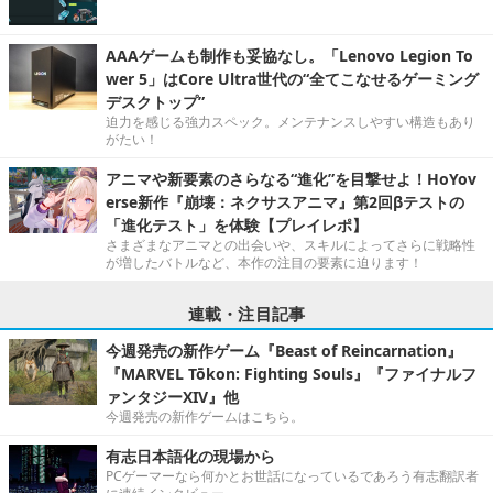
AAAゲームも制作も妥協なし。「Lenovo Legion To
wer 5」はCore Ultra世代の“全てこなせるゲーミング
デスクトップ”
迫力を感じる強力スペック。メンテナンスしやすい構造もあり
がたい！
アニマや新要素のさらなる“進化”を目撃せよ！HoYov
erse新作『崩壊：ネクサスアニマ』第2回βテストの
「進化テスト」を体験【プレイレポ】
さまざまなアニマとの出会いや、スキルによってさらに戦略性
が増したバトルなど、本作の注目の要素に迫ります！
連載・注目記事
今週発売の新作ゲーム『Beast of Reincarnation』
『MARVEL Tōkon: Fighting Souls』『ファイナルフ
ァンタジーXIV』他
今週発売の新作ゲームはこちら。
有志日本語化の現場から
PCゲーマーなら何かとお世話になっているであろう有志翻訳者