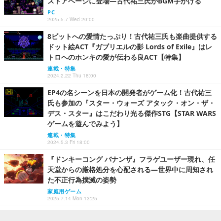
ストアページに登場―古代祐三氏がBGM手がける
PC
2025.5.7 Wed 20:00
8ビットへの愛情たっぷり！古代祐三氏も楽曲提供する
ドット絵ACT『ガブリエルの影 Lords of Exile』はレ
トロへのホンキの愛が伝わる良ACT【特集】
連載・特集
2024.2.22 Thu 18:00
EP4の名シーンを日本の開発者がゲーム化！古代祐三
氏も参加の『スター・ウォーズ アタック・オン・ザ・
デス・スター』はこだわり光る傑作STG【STAR WARS
ゲームを遊んでみよう】
連載・特集
2024.5.3 Fri 18:00
『ドンキーコング バナンザ』フラゲユーザー現れ、任
天堂からの厳格処分を心配される―世界中に周知され
た不正行為撲滅の姿勢
家庭用ゲーム
2025.7.14 Mon 13:25