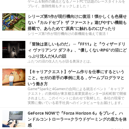
ゲーム＆制作の拠点となるノートPCで話題のレースタイトルを
プレイ。放熱性能もチェックしました！
シリーズ第1作が現行機向けに復活！懐かしくも色褪せ
ない『カルドセプト ザ ファースト』遊びやすい機能も
搭載で、あらためて“原典”に触れるのにぴったり
シリーズ第1作が現行機向けの新機能を備えて復活！
「冒険は楽しいものだ」 ─『FF11』と『ウィザードリ
ィ ヴァリアンツ ダフネ』、"優しくないRPG"の沼にど
っぷり沈んだ4人の話
ふたつの沼の住人たちが語る奥深さとは。
【キャリアクエスト】ゲーム作りを仕事にするという
こと。セガの若手の事例に見る，ゲームプログラマと
いう働き方
Game*Sparkと4Gamerの合同による就活イベント「キャリア
クエスト」の第4回が東京都立産業貿易センター浜松町館で開催
されました。このイベントに合わせて取材した、各社の現場で
実際に働いている若手社員へのインタビューをお届けします。
GeForce NOWで『Forza Horizon 6』をプレイ。ハ
ンドルコントローラー×クラウドゲーミングの底力を体
感