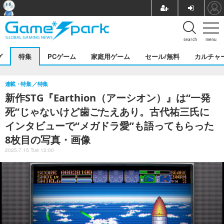
search
menu
グ
特集
PCゲーム
家庭用ゲーム
セール/無料
カルチャ
連載・特集
特集
新作STG『Earthion（アーシオン）』は“一発
死”じゃないけど歯ごたえあり。古代祐三氏に
インタビューで“メガドラ愛”も語ってもらった
8枚目の写真・画像
2025.7.15 Tue 12:00