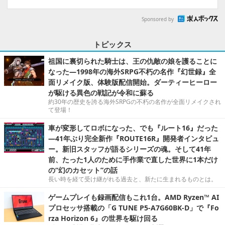
Sponsored by
トピックス
祖国に裏切られた騎士は、王の仇敵の娘を護ることに
なった―1998年の海外SRPG不朽の名作『幻世録』全
面リメイク版、体験版配信開始。ダーティーヒーロー
が駆ける異色の戦記が令和に蘇る
約30年の歴史を誇る海外SRPGの不朽の名作が全面リメイクされ
て登場！
車が変形してロボになった、でも『ルート16』だった
―41年ぶり完全新作『ROUTE16R』開発者インタビュ
ー。新旧スタッフが語るシリーズの魂。そして41年
前、たった1人のために手作業で直した世界に1本だけ
の“幻のカセット”の話
長い時を経て受け継がれる過去と、新たに生まれるものとは。
ゲームプレイも録画配信もこれ1台。AMD Ryzen™ AI
プロセッサ搭載の「G TUNE P5-A7G60BK-D」で『Fo
rza Horizon 6』の世界を駆け回る