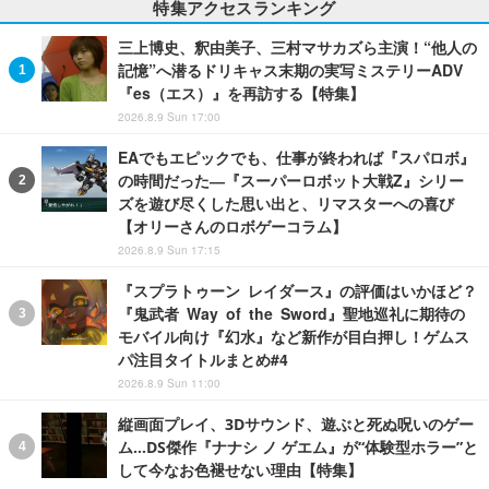
特集アクセスランキング
三上博史、釈由美子、三村マサカズら主演！“他人の
記憶”へ潜るドリキャス末期の実写ミステリーADV
『es（エス）』を再訪する【特集】
2026.8.9 Sun 17:00
EAでもエピックでも、仕事が終われば『スパロボ』
の時間だった―『スーパーロボット大戦Z』シリー
ズを遊び尽くした思い出と、リマスターへの喜び
【オリーさんのロボゲーコラム】
2026.8.9 Sun 17:15
『スプラトゥーン レイダース』の評価はいかほど？
『鬼武者 Way of the Sword』聖地巡礼に期待の
モバイル向け『幻水』など新作が目白押し！ゲムス
パ注目タイトルまとめ#4
2026.8.9 Sun 11:00
縦画面プレイ、3Dサウンド、遊ぶと死ぬ呪いのゲー
ム…DS傑作『ナナシ ノ ゲエム』が“体験型ホラー”と
して今なお色褪せない理由【特集】