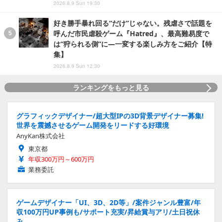
2026.8.9 Sun 19:30
好き勝手暴れ回る“だけ”じゃない。残虐さで話題を
呼んだ市民虐殺ゲーム『Hatred』、最高難易度で
は“狩られる側”に―一変する楽しみ方をご紹介【特
集】
2026.8.9 Sun 12:30
ランキングをもっと見る
グラフィックデザイナー/超大型IPの3D背景デザイナー募集!
世界を震撼させるゲーム開発をリードする好環境
AnyKan株式会社
東京都
年収300万円～600万円
業務委託
ゲームデザイナー「UI、3D、2D等」/案件ジャンル豊富/年
収100万円UP事例も/サポート充実/昇給賞与アリ/土日祝休
み