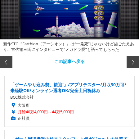
新作STG『Earthion（アーシオン）』は“一発死”じゃないけど歯ごたえあ
り。古代祐三氏にインタビューで“メガドラ愛”も語ってもらった
この記事へ戻る
「ゲームやり込み勢、歓迎!」/アプリテスター/月収30万可/
未経験OK/オンライン選考OK/完全土日祝休み
BCC株式会社
大阪府
月給40万4,000円～44万5,000円
正社員
「ゲーム周辺機器の検品スタッフ」人気ガジェットの品質チ