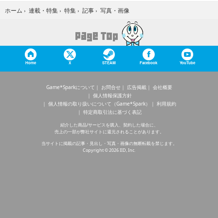
写真・画像
ホーム
›
連載・特集
›
特集
›
記事
›
Home
X
STEAM
Facebook
YouTube
Game*Sparkについて
お問合せ
広告掲載
会社概要
個人情報保護方針
個人情報の取り扱いについて（Game*Spark）
利用規約
特定商取引法に基づく表記
紹介した商品/サービスを購入、契約した場合に、
売上の一部が弊社サイトに還元されることがあります。
当サイトに掲載の記事・見出し・写真・画像の無断転載を禁じます。
Copyright © 2026 IID, Inc.