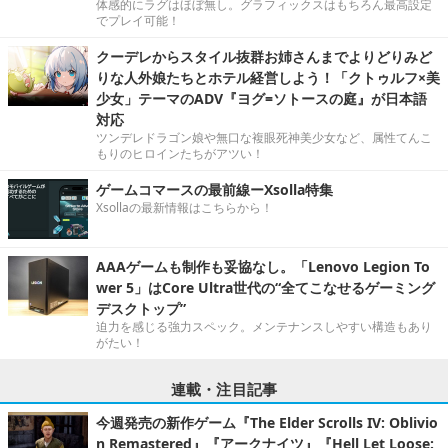
体感的にラグはほぼ無し。グラフィックスはもちろん最高設定
でプレイ可能！
クーデレからスタイル抜群お姉さんまでよりどりみど
りな人外娘たちとホテル経営しよう！「クトゥルフ×美
少女」テーマのADV『ヨグ=ソトースの庭』が日本語
対応
ツンデレドラゴン娘や無口な複眼死神美少女など、属性てんこ
もりのヒロインたちがアツい！
ゲームコマースの最前線ーXsolla特集
Xsollaの最新情報はこちらから！
AAAゲームも制作も妥協なし。「Lenovo Legion To
wer 5」はCore Ultra世代の“全てこなせるゲーミング
デスクトップ”
迫力を感じる強力スペック。メンテナンスしやすい構造もあり
がたい！
連載・注目記事
今週発売の新作ゲーム『The Elder Scrolls IV: Oblivio
n Remastered』『アークナイツ』『Hell Let Loose: