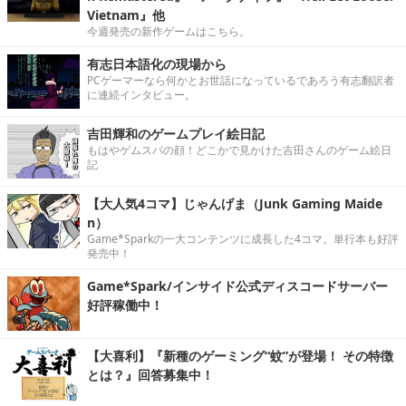
Vietnam』他
今週発売の新作ゲームはこちら。
有志日本語化の現場から
PCゲーマーなら何かとお世話になっているであろう有志翻訳者
に連続インタビュー。
吉田輝和のゲームプレイ絵日記
もはやゲムスパの顔！どこかで見かけた吉田さんのゲーム絵日
記
【大人気4コマ】じゃんげま（Junk Gaming Maide
n）
Game*Sparkの一大コンテンツに成長した4コマ。単行本も好評
発売中！
Game*Spark/インサイド公式ディスコードサーバー
好評稼働中！
【大喜利】『新種のゲーミング“蚊”が登場！ その特徴
とは？』回答募集中！