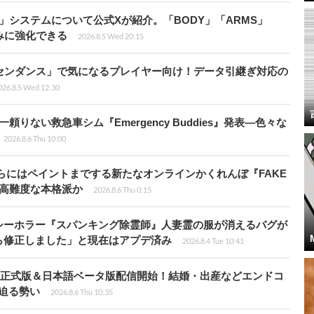
」システムについて公式Xが紹介。「BODY」「ARMS」
みに強化できる
2026.8.5 Wed 20:15
センダンス」で気になるプレイヤー向け！データ引継ぎ対応の
026.8.5 Wed 12:30
りない救急車シム『Emergency Buddies』発表―色々な
2026.8.6 Thu 10:00
らにはペイントまでする新たなオンラインかくれんぼ『FAKE
も高難度な本格派か
2026.8.6 Thu 0:15
シーホラー『スパンキング除霊師』人妻霊の服が消えるバグが
ら修正しました」と現在はアプデ済み
2026.8.4 Tue 10:41
istria』正式版＆日本語ベータ版配信開始！結婚・出産などエンドコ
に迫る勢い
2026.8.6 Thu 10:35