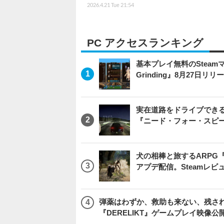
2026.4.21 Tue 21:54
PC アクセスランキング
基本プレイ無料のSteamマ
Grinding』8月27日
実在道路をドライブできるブ
『ニード・フォー・スピ
犬の相棒と旅するARPG『Be
アプデ配信。Steamレ
弾薬はわずか、救助も来ない、残され
『DERELIKT』ゲームプレイ映像公