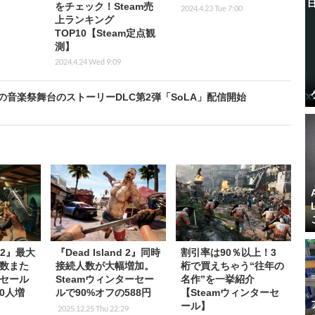
をチェック！Steam売
2024.4.23 Tue 7:00
上ランキング
TOP10【Steam定点観
測】
2024.4.24 Wed 9:09
る悪夢の音楽祭舞台のストーリーDLC第2弾「SoLA」配信開始
d 2』最大
『Dead Island 2』同時
割引率は90％以上！3
数また
接続人数が大幅増加。
桁で買えちゃう“往年の
mセール
Steamウィンターセー
名作”を一挙紹介
00人増
ルで90%オフの588円
【Steamウィンターセ
ール】
2025.12.25 Thu 22:29