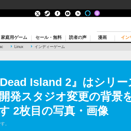
家庭用ゲーム
セール・無料
読者の声
漫画
イン
ac
Linux
インディーゲーム
Dead Island 2』はシ
発スタジオ変更の背景を元De
す 2枚目の写真・画像
です。