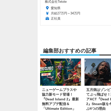
株式会社Tetote
愛知県
月給27万円～34万円
正社員
編集部おすすめの記事
ニューゲームプラスや
五月病はゾンビ
協力新モード登場！
てぶっ飛ばせ！
『Dead Island 2』最新
アACT『Dead I
無料アプデ配信＆
2』Steam版
「Ultimate Edition」
ぶ4つの理由