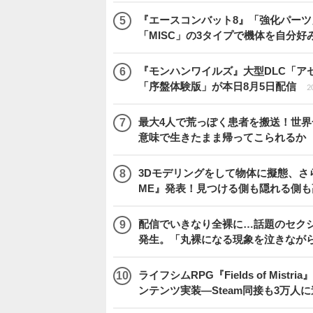
『エースコンバット8』「強化パーツ
「MISC」の3タイプで機体を自分好
『モンハンワイルズ』大型DLC「ア
「序盤体験版」が本日8月5日配信
2
最大4人で荒っぽく患者を搬送！世界一頼
意味で生きたまま帰ってこられるか
3Dモデリングをして物体に擬態、さ
ME』発表！見つける側も隠れる側
配信でいきなり全裸に…話題のセク
発生。「丸裸になる現象を泣きなが
ライフシムRPG『Fields of M
ンテンツ実装―Steam同接も3万人