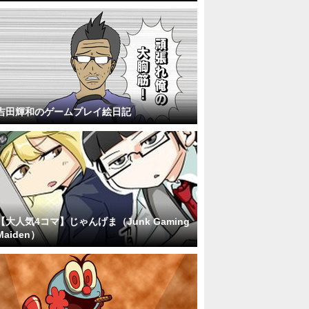
吉田輝和のゲームプレイ絵日記
【大人気4コマ】じゃんげま（Junk Gaming
Maiden）