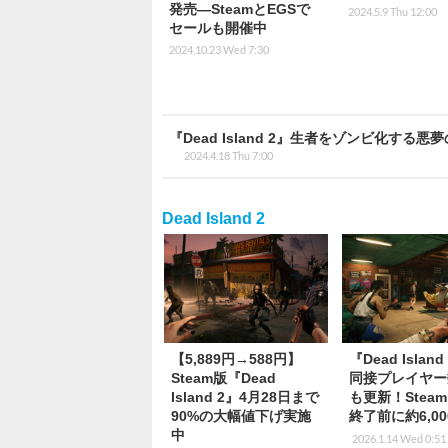
発売―SteamとEGSで
2024.5.9 Thu 12:00
セールも開催中
2024.10.23 Wed 7:30
『Dead Island 2』生者をゾンビ化す
2024.4.18 Thu 7:00
Dead Island 2
【5,889円→588円】
『Dead Islan
Steam版『Dead
同接プレイヤー
Island 2』4月28日まで
も更新！Stea
90%の大幅値下げ実施
終了前に約6,0
中
2026.1.14 Wed 0:51