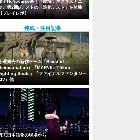
よ！HoYoverse新作『崩壊：ネクサスアニ
マ』第2回βテストの「進化テスト」を体験
【プレイレポ】
連載・注目記事
今週発売の新作ゲーム『Beast of
Reincarnation』『MARVEL Tōkon:
Fighting Souls』『ファイナルファンタジー
XIV』他
有志日本語化の現場から