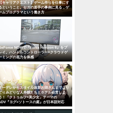
【キャリアクエスト】ゲーム作りを仕事にす
るということ。セガの若手の事例に見る，ゲ
ームプログラマという働き方
GeForce NOWで『Forza Horizon 6』をプ
レイ。ハンドルコントローラー×クラウドゲ
ーミングの底力を体感
クーデレからスタイル抜群お姉さんまでより
どりみどりな人外娘たちとホテル経営しよ
う！「クトゥルフ×美少女」テーマの
ADV『ヨグ=ソトースの庭』が日本語対応