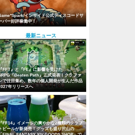
Game*Spark/インサイド公式ディスコードサ
ーバー好評稼働中！
最新ニュース
『FFT』と『FE』に影響を受けた
SRPG『Beaten Path』正式発表！クラファ
ンで注目集め、数年の個人開発が生んだ作品
2027年リリースへ
『FF14』イメージの爽やかな2種類のクラフ
トビールが新発売！グッズも盛り沢山の
「FINAL FANTASY XIV GOODS SHOP」で