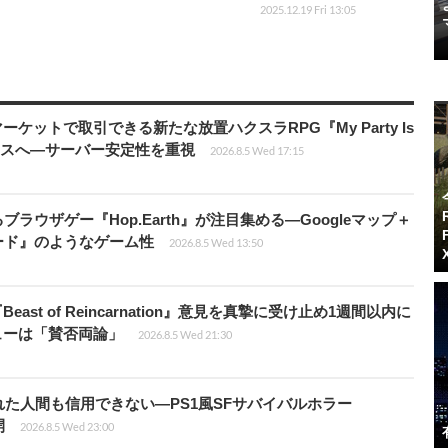
2025.12.19 Fri 13:05
ーケットで取引できる新たな放置ハクスラRPG『My Party Is
リリースへ―サーバー安定性を重視
2026.8.5 Wed 17:15
ラウザゲー『Hop.Earth』が注目集める―Googleマップ＋
ード』のようなゲーム性
2026.8.5 Wed 13:50
ast of Reincarnation』意見を真摯に受け止め1週間以内に
ビューは「賛否両論」
2026.8.5 Wed 21:30
た人間も信用できない―PS1風SFサバイバルホラー
開
2026.8.5 Wed 23:00