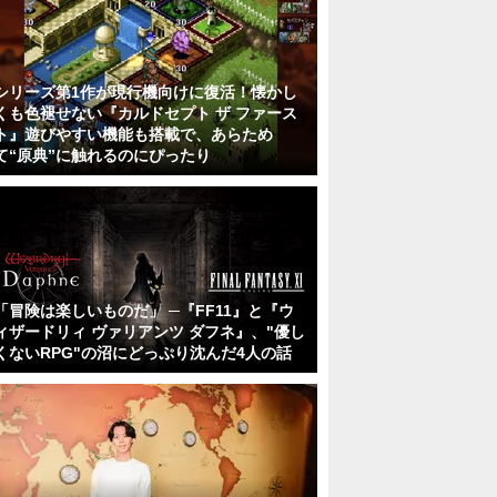
シリーズ第1作が現行機向けに復活！懐かし
くも色褪せない『カルドセプト ザ ファース
ト』遊びやすい機能も搭載で、あらため
て“原典”に触れるのにぴったり
「冒険は楽しいものだ」 ─『FF11』と『ウ
ィザードリィ ヴァリアンツ ダフネ』、"優し
くないRPG"の沼にどっぷり沈んだ4人の話