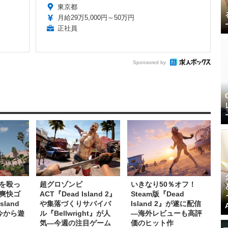
東京都
月給29万5,000円～50万円
正社員
Sponsored by
を殴っ
超グロゾンビ
いきなり50％オフ！
爽快ゴ
ACT『Dead Island 2』
Steam版『Dead
sland
や集落づくりサバイバ
Island 2』が遂に配信
を今から遊
ル『Bellwright』が人
―海外レビューも高評
気―今週の注目ゲーム
価のヒット作