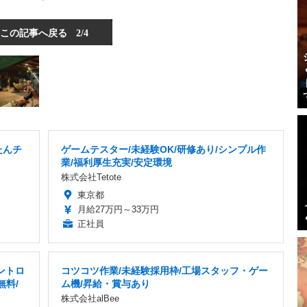
この記事へ戻る
2/4
たんチ
ゲームテスター/未経験OK/研修あり/シンプル作
業/福利厚生充実/安定環境
株式会社Tetote
東京都
月給27万円～33万円
正社員
ントロ
コツコツ作業/未経験採用枠/工場スタッフ・ゲー
無料/
ム機/昇給・賞与あり
株式会社alBee