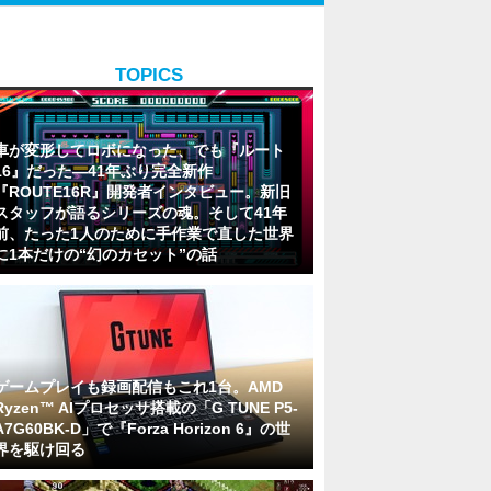
TOPICS
車が変形してロボになった、でも『ルート
16』だった―41年ぶり完全新作
『ROUTE16R』開発者インタビュー。新旧
スタッフが語るシリーズの魂。そして41年
前、たった1人のために手作業で直した世界
に1本だけの“幻のカセット”の話
ゲームプレイも録画配信もこれ1台。AMD
Ryzen™ AIプロセッサ搭載の「G TUNE P5-
A7G60BK-D」で『Forza Horizon 6』の世
界を駆け回る