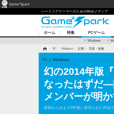
Game*Spark
ハードコアゲーマーのためのWebメディア
ホーム
特集
PCゲーム
Windows
M
ホーム
›
PC
›
Windows
›
記事
›
写真・画像
PC
Windows
幻の2014年版『
なったはずだ―開
メンバーが明か
発表からおよそ9年後に発売された作品