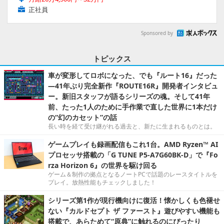
正社員
Sponsored by
トピックス
車が変形してロボになった、でも『ルート16』だった
―41年ぶり完全新作『ROUTE16R』開発者インタビュ
ー。新旧スタッフが語るシリーズの魂。そして41年
前、たった1人のために手作業で直した世界に1本だけ
の“幻のカセット”の話
長い時を経て受け継がれる過去と、新たに生まれるものとは。
ゲームプレイも録画配信もこれ1台。AMD Ryzen™ AI
プロセッサ搭載の「G TUNE P5-A7G60BK-D」で『Fo
rza Horizon 6』の世界を駆け回る
ゲーム＆制作の拠点となるノートPCで話題のレースタイトルを
プレイ。放熱性能もチェックしました！
シリーズ第1作が現行機向けに復活！懐かしくも色褪せ
ない『カルドセプト ザ ファースト』遊びやすい機能も
搭載で、あらためて“原典”に触れるのにぴったり