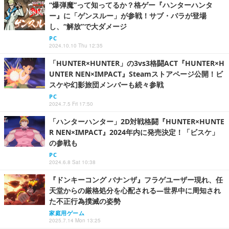
“爆弾魔”って知ってるか？格ゲー『ハンターハンタ
ー』に「ゲンスルー」が参戦！サブ・バラが登場
し、“解放”で大ダメージ
PC
2024.10.10 Thu 12:35
「HUNTER×HUNTER」の3vs3格闘ACT『HUNTER×H
UNTER NEN×IMPACT』Steamストアページ公開！ビ
スケや幻影旅団メンバーも続々参戦
PC
2024.7.5 Fri 17:50
「ハンターハンター」2D対戦格闘『HUNTER×HUNTE
R NEN×IMPACT』2024年内に発売決定！「ビスケ」
の参戦も
PC
2024.6.8 Sat 10:38
『ドンキーコング バナンザ』フラゲユーザー現れ、任
天堂からの厳格処分を心配される―世界中に周知され
た不正行為撲滅の姿勢
家庭用ゲーム
2025.7.14 Mon 13:25