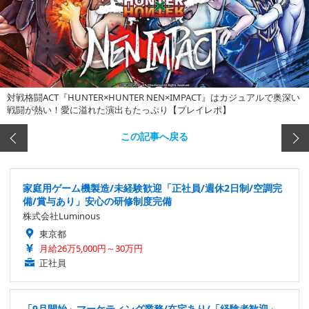
対戦格闘ACT『HUNTER×HUNTER NEN×IMPACT』はカジュアルで奥深い
戦闘が熱い！愛に溢れた演出もたっぷり【プレイレポ】
この記事へ戻る
家庭用ゲーム機製造/未経験歓迎「正社員/週休2日制/空調完
備/賞与あり」安心の研修制度完備
株式会社Luminous
東京都
月給26万5,000円～30万円
正社員
「9月開始」マーケティング業務/在宅あり/「経験者歓迎」