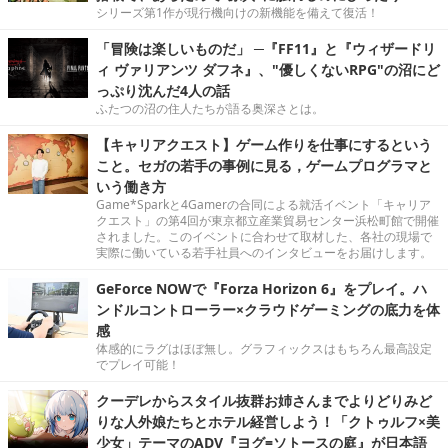
シリーズ第1作が現行機向けの新機能を備えて復活！
「冒険は楽しいものだ」 ─『FF11』と『ウィザードリ
ィ ヴァリアンツ ダフネ』、"優しくないRPG"の沼にど
っぷり沈んだ4人の話
ふたつの沼の住人たちが語る奥深さとは。
【キャリアクエスト】ゲーム作りを仕事にするという
こと。セガの若手の事例に見る，ゲームプログラマと
いう働き方
Game*Sparkと4Gamerの合同による就活イベント「キャリア
クエスト」の第4回が東京都立産業貿易センター浜松町館で開催
されました。このイベントに合わせて取材した、各社の現場で
実際に働いている若手社員へのインタビューをお届けします。
GeForce NOWで『Forza Horizon 6』をプレイ。ハ
ンドルコントローラー×クラウドゲーミングの底力を体
感
体感的にラグはほぼ無し。グラフィックスはもちろん最高設定
でプレイ可能！
クーデレからスタイル抜群お姉さんまでよりどりみど
りな人外娘たちとホテル経営しよう！「クトゥルフ×美
少女」テーマのADV『ヨグ=ソトースの庭』が日本語