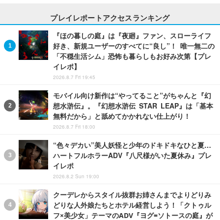
プレイレポートアクセスランキング
『ほの暮しの庭』は『夜廻』ファン、スローライフ
好き、新規ユーザーのすべてに“良し”！ 唯一無二の
「不穏生活シム」恐怖も暮らしもお好み次第【プレ
イレポ】
2026.8.7 Fri 19:45
モバイル向け新作は“やってること”がちゃんと『幻
想水滸伝』。『幻想水滸伝 STAR LEAP』は「基本
無料だから」と舐めてかかれない仕上がり！
2026.8.7 Fri 18:00
“色々デカい”美人妖怪と少年のドキドキなひと夏…
ハートフルホラーADV『八尺様がいた夏休み』プレ
イレポ
2026.8.2 Sun 19:00
クーデレからスタイル抜群お姉さんまでよりどりみ
どりな人外娘たちとホテル経営しよう！「クトゥル
フ×美少女」テーマのADV『ヨグ=ソトースの庭』が