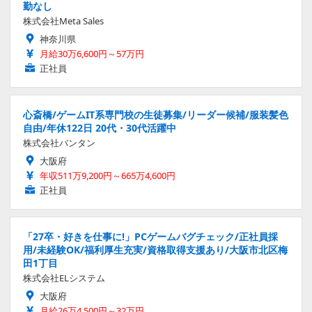
勤なし
株式会社Meta Sales
神奈川県
月給30万6,600円～57万円
正社員
心斎橋/ゲームIT系専門校の生徒募集/リーダー候補/服装髪色
自由/年休122日 20代・30代活躍中
株式会社バンタン
大阪府
年収511万9,200円～665万4,600円
正社員
「27卒・好きを仕事に!」PCゲームバグチェック/正社員採
用/未経験OK/福利厚生充実/資格取得支援あり/大阪市北区梅
田1丁目
株式会社ELシステム
大阪府
月給26万4,500円～32万円