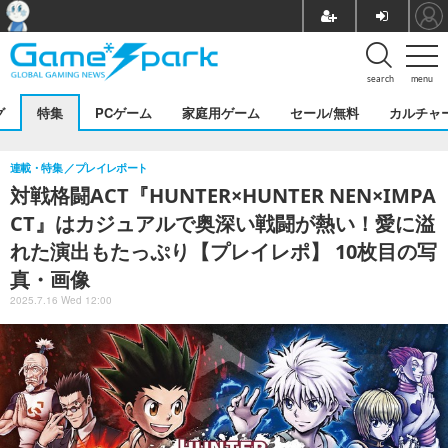
search
menu
グ
特集
PCゲーム
家庭用ゲーム
セール/無料
カルチャ
連載・特集
プレイレポート
対戦格闘ACT『HUNTER×HUNTER NEN×IMPA
CT』はカジュアルで奥深い戦闘が熱い！愛に溢
れた演出もたっぷり【プレイレポ】 10枚目の写
真・画像
2025.7.16 Wed 12:00