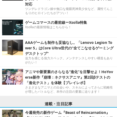
対応
ツンデレドラゴン娘や無口な複眼死神美少女など、属性てんこ
もりのヒロインたちがアツい！
ゲームコマースの最前線ーXsolla特集
Xsollaの最新情報はこちらから！
AAAゲームも制作も妥協なし。「Lenovo Legion To
wer 5」はCore Ultra世代の“全てこなせるゲーミング
デスクトップ”
迫力を感じる強力スペック。メンテナンスしやすい構造もあり
がたい！
アニマや新要素のさらなる“進化”を目撃せよ！HoYov
erse新作『崩壊：ネクサスアニマ』第2回βテストの
「進化テスト」を体験【プレイレポ】
さまざまなアニマとの出会いや、スキルによってさらに戦略性
が増したバトルなど、本作の注目の要素に迫ります！
連載・注目記事
今週発売の新作ゲーム『Beast of Reincarnation』