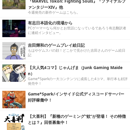
『MARVEL Tōkon: Fighting Souls』『ファイナルフ
ァンタジーXIV』他
今週発売の新作ゲームはこちら。
有志日本語化の現場から
PCゲーマーなら何かとお世話になっているであろう有志翻訳者
に連続インタビュー。
吉田輝和のゲームプレイ絵日記
もはやゲムスパの顔！どこかで見かけた吉田さんのゲーム絵日
記
【大人気4コマ】じゃんげま（Junk Gaming Maide
n）
Game*Sparkの一大コンテンツに成長した4コマ。単行本も好評
発売中！
Game*Spark/インサイド公式ディスコードサーバー
好評稼働中！
【大喜利】『新種のゲーミング“蚊”が登場！ その特徴
とは？』回答募集中！