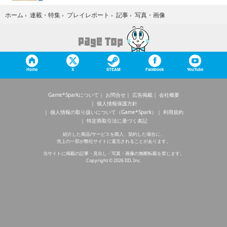
写真・画像
ホーム
›
連載・特集
›
プレイレポート
›
記事
›
Home
X
STEAM
Facebook
YouTube
Game*Sparkについて
お問合せ
広告掲載
会社概要
個人情報保護方針
個人情報の取り扱いについて（Game*Spark）
利用規約
特定商取引法に基づく表記
紹介した商品/サービスを購入、契約した場合に、
売上の一部が弊社サイトに還元されることがあります。
当サイトに掲載の記事・見出し・写真・画像の無断転載を禁じます。
Copyright © 2026 IID, Inc.