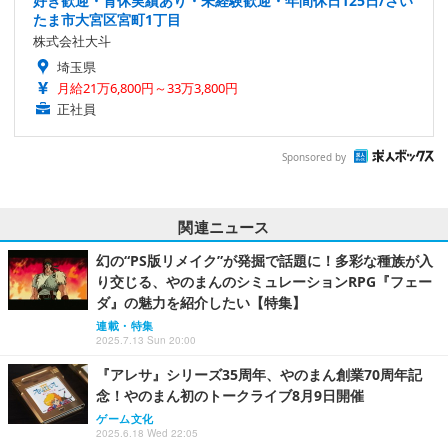
好き歓迎・育休実績あり・未経験歓迎・年間休日125日/さい
たま市大宮区宮町1丁目
株式会社大斗
埼玉県
月給21万6,800円～33万3,800円
正社員
Sponsored by
関連ニュース
幻の“PS版リメイク”が発掘で話題に！多彩な種族が入
り交じる、やのまんのシミュレーションRPG『フェー
ダ』の魅力を紹介したい【特集】
連載・特集
2025.7.13 Sun 20:00
『アレサ』シリーズ35周年、やのまん創業70周年記
念！やのまん初のトークライブ8月9日開催
ゲーム文化
2025.6.18 Wed 22:05