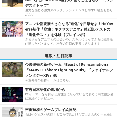
デスクトップ”
迫力を感じる強力スペック。メンテナンスしやすい構造もあり
がたい！
アニマや新要素のさらなる“進化”を目撃せよ！HoYov
erse新作『崩壊：ネクサスアニマ』第2回βテストの
「進化テスト」を体験【プレイレポ】
さまざまなアニマとの出会いや、スキルによってさらに戦略性
が増したバトルなど、本作の注目の要素に迫ります！
連載・注目記事
今週発売の新作ゲーム『Beast of Reincarnation』
『MARVEL Tōkon: Fighting Souls』『ファイナルフ
ァンタジーXIV』他
今週発売の新作ゲームはこちら。
有志日本語化の現場から
PCゲーマーなら何かとお世話になっているであろう有志翻訳者
に連続インタビュー。
吉田輝和のゲームプレイ絵日記
もはやゲムスパの顔！どこかで見かけた吉田さんのゲーム絵日