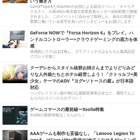
いう働き方
Game*Sparkと4Gamerの合同による就活イベント「キャリア
クエスト」の第4回が東京都立産業貿易センター浜松町館で開催
されました。このイベントに合わせて取材した、各社の現場で
実際に働いている若手社員へのインタビューをお届けします。
GeForce NOWで『Forza Horizon 6』をプレイ。ハ
ンドルコントローラー×クラウドゲーミングの底力を体
感
体感的にラグはほぼ無し。グラフィックスはもちろん最高設定
でプレイ可能！
クーデレからスタイル抜群お姉さんまでよりどりみど
りな人外娘たちとホテル経営しよう！「クトゥルフ×美
少女」テーマのADV『ヨグ=ソトースの庭』が日本語
対応
ツンデレドラゴン娘や無口な複眼死神美少女など、属性てんこ
もりのヒロインたちがアツい！
ゲームコマースの最前線ーXsolla特集
Xsollaの最新情報はこちらから！
AAAゲームも制作も妥協なし。「Lenovo Legion To
wer 5」はCore Ultra世代の“全てこなせるゲーミング