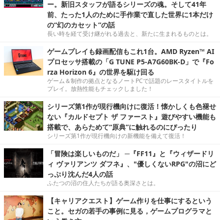
ー。新旧スタッフが語るシリーズの魂。そして41年
前、たった1人のために手作業で直した世界に1本だけ
の“幻のカセット”の話
長い時を経て受け継がれる過去と、新たに生まれるものとは。
ゲームプレイも録画配信もこれ1台。AMD Ryzen™ AI
プロセッサ搭載の「G TUNE P5-A7G60BK-D」で『Fo
rza Horizon 6』の世界を駆け回る
ゲーム＆制作の拠点となるノートPCで話題のレースタイトルを
プレイ。放熱性能もチェックしました！
シリーズ第1作が現行機向けに復活！懐かしくも色褪せ
ない『カルドセプト ザ ファースト』遊びやすい機能も
搭載で、あらためて“原典”に触れるのにぴったり
シリーズ第1作が現行機向けの新機能を備えて復活！
「冒険は楽しいものだ」 ─『FF11』と『ウィザードリ
ィ ヴァリアンツ ダフネ』、"優しくないRPG"の沼にど
っぷり沈んだ4人の話
ふたつの沼の住人たちが語る奥深さとは。
【キャリアクエスト】ゲーム作りを仕事にするという
こと。セガの若手の事例に見る，ゲームプログラマと