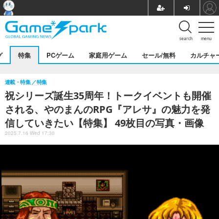
search
menu
グ
特集
PCゲーム
家庭用ゲーム
セール/無料
カルチャ
連載・特集
特集
祝シリーズ誕生35周年！トークイベントも開催
される、やのまんのRPG『アレサ』の魅力を発
信していきたい【特集】 49枚目の写真・画像
2025.7.16 Wed 17:30