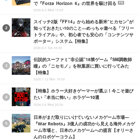
で『Forza Horizon 6』の世界を駆け回る
PR
2026.8.5 Wed 12:00
スイッチ2版『FF14』から始める新米“ヒカセン”が
知っておきたい10のこと―めっちゃ遊べる「フリー
トライアル」や、初心者でも安心の「コンテンツサ
ポーター」システム【特集】
2026.8.4 Tue 22:20
伝説的スーファミ“非公認”18禁ゲーム『SM調教師
瞳』の「ニセモノ」を秋葉原に買いに行ってみた
【特集】
2026.1.12 Mon 19:00
【特集】ホラー大好きゲーマーが選ぶ！今こそ遊び
たい「本当に怖い」ホラゲー10選
2026.5.6 Wed 20:30
日本がまだ取りにいけていないメカゲーム市場―
『War Robots』3億人の成功から見える海外メカゲ
ーム市場と、日本のメカゲームへの提言【オリーさ
んのロボゲーコラム】