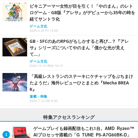
ビキニアーマー女性が目を引く！「やのまん」のレト
ロゲーム・GB版『アレサ』がデビューから35年の時を
経てサントラ化
ゲーム文化
2025.5.30 Fri 15:25
GB・SFCのあのRPGがもしかすると再び…？『アレ
サ』シリーズについてやのまん「僅かな光が見え
て…」
ゲーム文化
2024.10.16 Wed 18:13
「高級レストランのステーキにケチャップをぶちまけ
たようだ」海外レビューひとまとめ『Mecha BREA
K』
連載・特集
2025.7.12 Sat 9:00
特集アクセスランキング
ゲームプレイも録画配信もこれ1台。AMD Ryzen™
AIプロセッサ搭載の「G TUNE P5-A7G60BK-D」