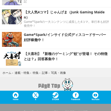
記
【大人気4コマ】じゃんげま（Junk Gaming Maide
n）
Game*Sparkの一大コンテンツに成長した4コマ。単行本も好評
発売中！
Game*Spark/インサイド公式ディスコードサーバー
好評稼働中！
【大喜利】『新種のゲーミング“蚊”が登場！ その特徴
とは？』回答募集中！
写真・画像
ホーム
›
連載・特集
›
特集
›
記事
›
Home
X
STEAM
Facebook
YouTube