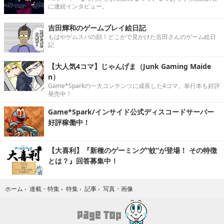
に連続インタビュー。
吉田輝和のゲームプレイ絵日記
もはやゲムスパの顔！どこかで見かけた吉田さんのゲーム絵日
記
【大人気4コマ】じゃんげま（Junk Gaming Maide
n）
Game*Sparkの一大コンテンツに成長した4コマ。単行本も好評
発売中！
Game*Spark/インサイド公式ディスコードサーバー
好評稼働中！
【大喜利】『新種のゲーミング“蚊”が登場！ その特徴
とは？』回答募集中！
写真・画像
ホーム
›
連載・特集
›
特集
›
記事
›