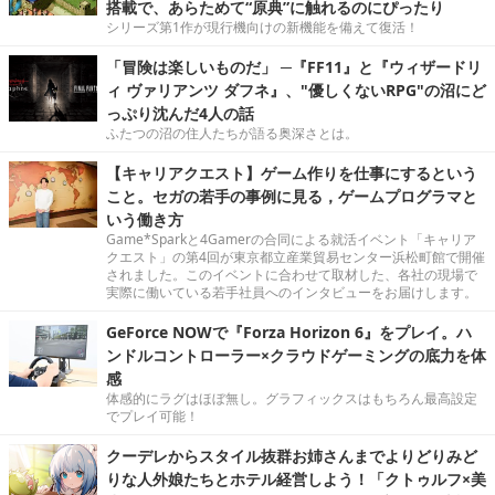
搭載で、あらためて“原典”に触れるのにぴったり
シリーズ第1作が現行機向けの新機能を備えて復活！
「冒険は楽しいものだ」 ─『FF11』と『ウィザードリ
ィ ヴァリアンツ ダフネ』、"優しくないRPG"の沼にど
っぷり沈んだ4人の話
ふたつの沼の住人たちが語る奥深さとは。
【キャリアクエスト】ゲーム作りを仕事にするという
こと。セガの若手の事例に見る，ゲームプログラマと
いう働き方
Game*Sparkと4Gamerの合同による就活イベント「キャリア
クエスト」の第4回が東京都立産業貿易センター浜松町館で開催
されました。このイベントに合わせて取材した、各社の現場で
実際に働いている若手社員へのインタビューをお届けします。
GeForce NOWで『Forza Horizon 6』をプレイ。ハ
ンドルコントローラー×クラウドゲーミングの底力を体
感
体感的にラグはほぼ無し。グラフィックスはもちろん最高設定
でプレイ可能！
クーデレからスタイル抜群お姉さんまでよりどりみど
りな人外娘たちとホテル経営しよう！「クトゥルフ×美