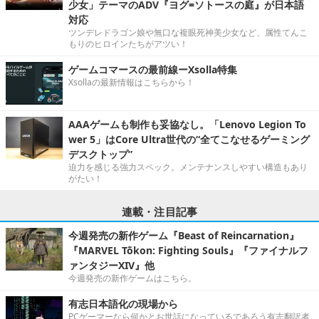
少女」テーマのADV『ヨグ=ソトースの庭』が日本語
対応
ツンデレドラゴン娘や無口な複眼死神美少女など、属性てんこ
もりのヒロインたちがアツい！
ゲームコマースの最前線ーXsolla特集
Xsollaの最新情報はこちらから！
AAAゲームも制作も妥協なし。「Lenovo Legion To
wer 5」はCore Ultra世代の“全てこなせるゲーミング
デスクトップ”
迫力を感じる強力スペック。メンテナンスしやすい構造もあり
がたい！
連載・注目記事
今週発売の新作ゲーム『Beast of Reincarnation』
『MARVEL Tōkon: Fighting Souls』『ファイナルフ
ァンタジーXIV』他
今週発売の新作ゲームはこちら。
有志日本語化の現場から
PCゲーマーなら何かとお世話になっているであろう有志翻訳者