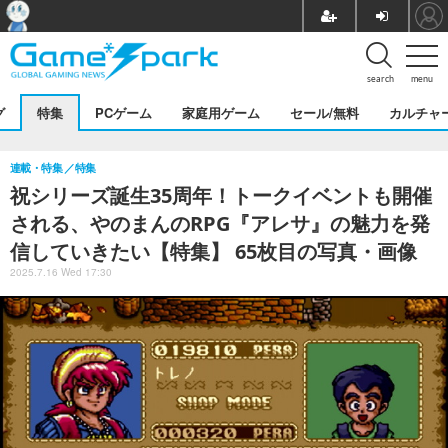
search
menu
グ
特集
PCゲーム
家庭用ゲーム
セール/無料
カルチャ
連載・特集
特集
祝シリーズ誕生35周年！トークイベントも開催
される、やのまんのRPG『アレサ』の魅力を発
信していきたい【特集】 65枚目の写真・画像
2025.7.16 Wed 17:30