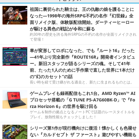
祖国に裏切られた騎士は、王の仇敵の娘を護ることに
なった―1998年の海外SRPG不朽の名作『幻世録』全
面リメイク版、体験版配信開始。ダーティーヒーロー
が駆ける異色の戦記が令和に蘇る
約30年の歴史を誇る海外SRPGの不朽の名作が全面リメイクされ
て登場！
車が変形してロボになった、でも『ルート16』だった
―41年ぶり完全新作『ROUTE16R』開発者インタビュ
ー。新旧スタッフが語るシリーズの魂。そして41年
前、たった1人のために手作業で直した世界に1本だけ
の“幻のカセット”の話
長い時を経て受け継がれる過去と、新たに生まれるものとは。
ゲームプレイも録画配信もこれ1台。AMD Ryzen™ AI
プロセッサ搭載の「G TUNE P5-A7G60BK-D」で『Fo
rza Horizon 6』の世界を駆け回る
ゲーム＆制作の拠点となるノートPCで話題のレースタイトルを
プレイ。放熱性能もチェックしました！
シリーズ第1作が現行機向けに復活！懐かしくも色褪せ
ない『カルドセプト ザ ファースト』遊びやすい機能も