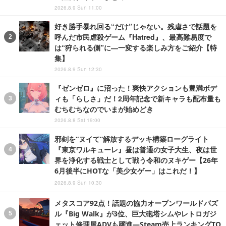
2026.8.9 Sun 11:00
好き勝手暴れ回る“だけ”じゃない。残虐さで話題を
呼んだ市民虐殺ゲーム『Hatred』、最高難易度で
は“狩られる側”に―一変する楽しみ方をご紹介【特
集】
2026.8.9 Sun 12:30
『ゼンゼロ』に沼った！爽快アクションも豊満ボデ
ィも「らしさ」だ！2周年記念で新キャラも配布量も
むちむちなのでいまが始めどき
2026.8.8 Sat 19:00
邪剣を“ヌイて”解放するデッキ構築ローグライト
『東京ワルキューレ』昼は普通の女子大生、夜は世
界を浄化する戦士として戦う令和のヌキゲー【26年
6月後半にHOTな「美少女ゲー」はこれだ！】
2026.8.9 Sun 10:30
メタスコア92点！話題の協力オープンワールドパズ
ル『Big Walk』が3位、巨大砲塔シムやレトロガジ
ェット修理屋ADVも躍進―Steam売上ランキングTO