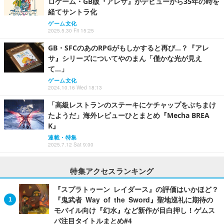
ロゲーム・GB版『アレサ』がデビューから35年の時を
経てサントラ化
ゲーム文化
2025.5.30 Fri 15:25
GB・SFCのあのRPGがもしかすると再び…？『アレ
サ』シリーズについてやのまん「僅かな光が見え
て…」
ゲーム文化
2024.10.16 Wed 18:13
「高級レストランのステーキにケチャップをぶちまけ
たようだ」海外レビューひとまとめ『Mecha BREA
K』
連載・特集
2025.7.12 Sat 9:00
特集アクセスランキング
『スプラトゥーン レイダース』の評価はいかほど？
『鬼武者 Way of the Sword』聖地巡礼に期待の
モバイル向け『幻水』など新作が目白押し！ゲムス
パ注目タイトルまとめ#4