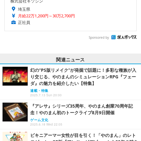
株式会社キソシン
埼玉県
月給22万1,200円～30万2,700円
正社員
Sponsored by
関連ニュース
幻の“PS版リメイク”が発掘で話題に！多彩な種族が入
り交じる、やのまんのシミュレーションRPG『フェー
ダ』の魅力を紹介したい【特集】
連載・特集
2025.7.13 Sun 20:00
『アレサ』シリーズ35周年、やのまん創業70周年記
念！やのまん初のトークライブ8月9日開催
ゲーム文化
2025.6.18 Wed 22:05
ビキニアーマー女性が目を引く！「やのまん」のレト