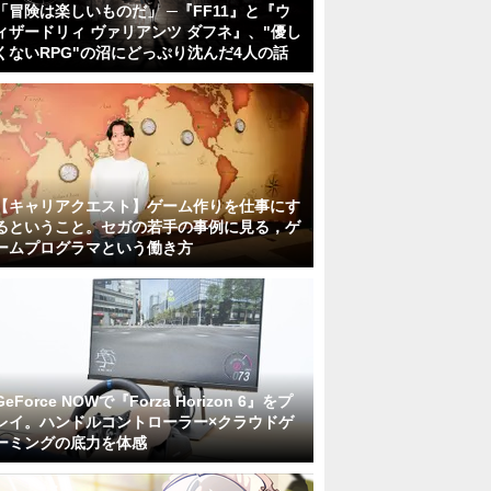
「冒険は楽しいものだ」 ─『FF11』と『ウ
ィザードリィ ヴァリアンツ ダフネ』、"優し
くないRPG"の沼にどっぷり沈んだ4人の話
【キャリアクエスト】ゲーム作りを仕事にす
るということ。セガの若手の事例に見る，ゲ
ームプログラマという働き方
GeForce NOWで『Forza Horizon 6』をプ
レイ。ハンドルコントローラー×クラウドゲ
ーミングの底力を体感