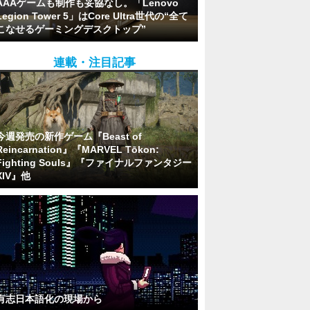
AAAゲームも制作も妥協なし。「Lenovo
Legion Tower 5」はCore Ultra世代の“全て
こなせるゲーミングデスクトップ”
連載・注目記事
今週発売の新作ゲーム『Beast of
Reincarnation』『MARVEL Tōkon:
Fighting Souls』『ファイナルファンタジー
XIV』他
有志日本語化の現場から