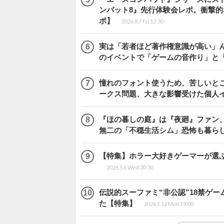
ンバット8』先行体験会レポ。衝撃
ポ】
2026.8.7 Fri 12:30
実は「若者ほど著作権意識が高い」
のイベントで「ゲームの音作り」と
憧れのフォント使うため、苦しいとこ
ークス問題、大きな影響受けた個人
『ほの暮しの庭』は『夜廻』ファン、
無二の「不穏生活シム」恐怖も暮ら
【特集】ホラー大好きゲーマーが選ぶ
2026.5.6 Wed 20:30
伝説的スーファミ“非公認”18禁ゲ
た【特集】
2026.1.12 Mon 19:00