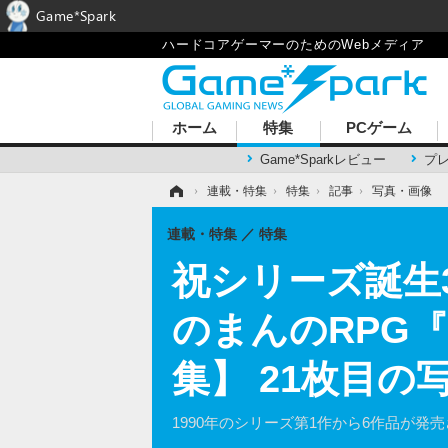
Game*Spark
ハードコアゲーマーのためのWebメディア
ホーム
特集
PCゲーム
Game*Sparkレビュー
プ
ホーム
›
連載・特集
›
特集
›
記事
›
写真・画像
連載・特集
特集
祝シリーズ誕生
のまんのRPG
集】 21枚目の
1990年のシリーズ第1作から6作品が発