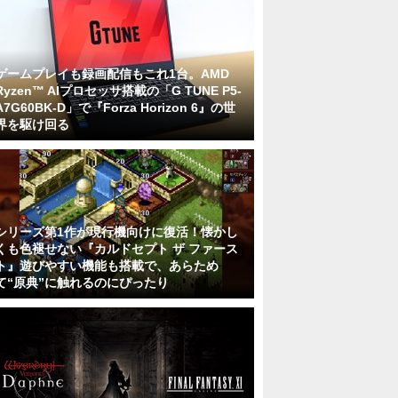
ゲームプレイも録画配信もこれ1台。AMD
Ryzen™ AIプロセッサ搭載の「G TUNE P5-
A7G60BK-D」で『Forza Horizon 6』の世
界を駆け回る
シリーズ第1作が現行機向けに復活！懐かし
くも色褪せない『カルドセプト ザ ファース
ト』遊びやすい機能も搭載で、あらため
て“原典”に触れるのにぴったり