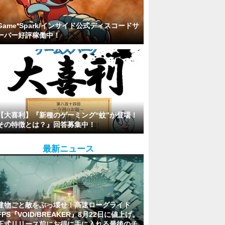
Game*Spark/インサイド公式ディスコードサ
ーバー好評稼働中！
【大喜利】『新種のゲーミング“蚊”が登場！
その特徴とは？』回答募集中！
最新ニュース
建物ごと敵をぶっ壊せ！高速ローグライト
FPS『VOID/BREAKER』8月22日に値上げ。
正式リリース前にお得に手に入れる最後のチ