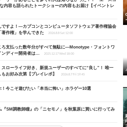
的な内容も語られたトークショーの内容もお届け【イベントレ
んですよ！―カプコンとコンピュータソフトウェア著作権協会
「著作権」を学んできた
2026.8.8 Sat 12:00
ろ支払った数年分がすべて無駄に―Monotype・フォントワ
インディー開発者は…
2025.12.17 Wed 18:00
スローライフ好き、新規ユーザーのすべてに“良し”！ 唯一
しもお好み次第【プレイレポ】
2026.8.7 Fri 19:45
！今こそ遊びたい「本当に怖い」ホラゲー10選
ーム『SM調教師瞳』の「ニセモノ」を秋葉原に買いに行ってみ