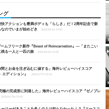
ング
爽快アクションも豊満ボディも「らしさ」だ！2周年記念で新
ちなのでいまが始めどき
2026.8.8 Sat 19:00
ームフリーク新作『Beast of Reincarnation』―「またこい
に残る一人と一匹の旅
2026.8.8 Sat 22:00
時間とお金を注ぎ込むに値する」海外レビューハイスコア
ート エディション』
2026.8.7 Fri 20:36
に究極の完成形に到達した」海外レビューハイスコア『ゼノブレ
2026.8.6 Thu 19:45
トーリーがあることを多くの人は知らなかった！？『エースコ