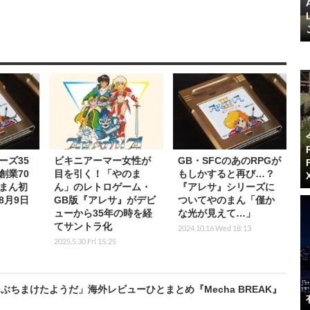
ーズ35
ビキニアーマー女性が
GB・SFCのあのRPGが
創業70
目を引く！「やのま
もしかすると再び…？
まん初
ん」のレトロゲーム・
『アレサ』シリーズに
8月9日
GB版『アレサ』がデビ
ついてやのまん「僅か
ューから35年の時を経
な光が見えて…」
てサントラ化
2024.10.16 Wed 18:13
2025.5.30 Fri 15:25
ちまけたようだ」海外レビューひとまとめ『Mecha BREAK』