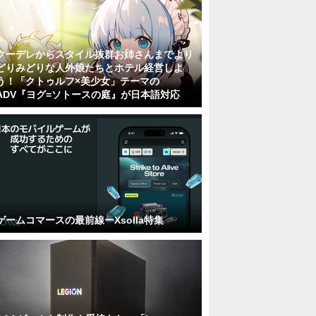
クーデレからスタイル抜群お姉さんまでより
どりみどりな人外娘たちとホテル経営しよ
う！「クトゥルフ×美少女」テーマの
ADV『ヨグ=ソトースの庭』が日本語対応
ゲームコマースの最前線ーXsolla特集