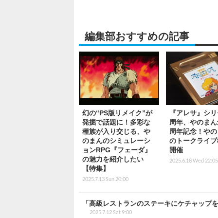
編集部おすすめの記事
幻の“PS版リメイク”が
『アレサ』シリ
発掘で話題に！多彩な
周年、やのまん
種族が入り交じる、や
周年記念！やの
のまんのシミュレーシ
のトークライブ
ョンRPG『フェーダ』
開催
の魅力を紹介したい
2025.6.18 Wed 22:05
【特集】
2025.7.13 Sun 20:00
「高級レストランのステーキにケチャップをぶ
2025.7.12 Sat 9:00