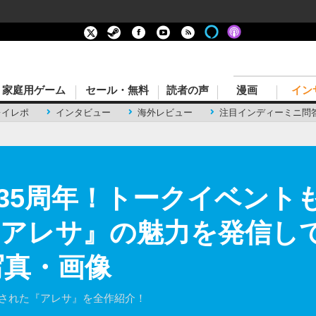
家庭用ゲーム
セール・無料
読者の声
漫画
イン
レイレポ
インタビュー
海外レビュー
注目インディーミニ問
35周年！トークイベント
『アレサ』の魅力を発信し
写真・画像
売された『アレサ』を全作紹介！