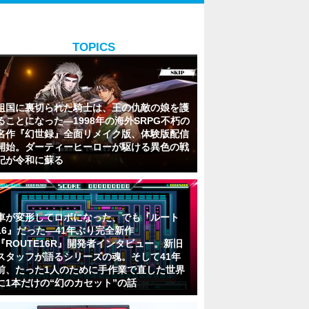
TOPICS
祖国に裏切られた騎士は、王の仇敵の娘を護
ることになった―1998年の海外SRPG不朽の
名作『幻世録』全面リメイク版、体験版配信
開始。ダーティーヒーローが駆ける異色の戦
記が令和に蘇る
車が変形してロボになった、でも『ルート
16』だった―41年ぶり完全新作
『ROUTE16R』開発者インタビュー。新旧
スタッフが語るシリーズの魂。そして41年
前、たった1人のために手作業で直した世界
に1本だけの“幻のカセット”の話