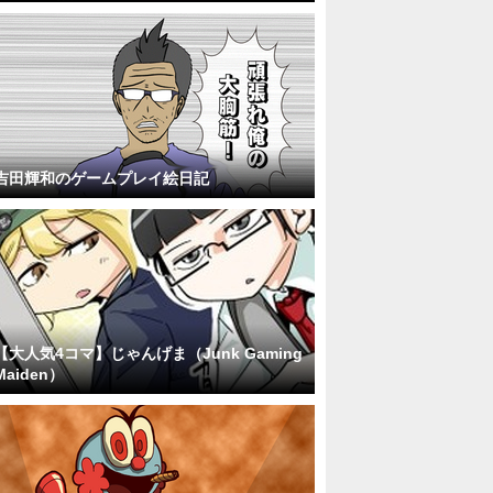
吉田輝和のゲームプレイ絵日記
【大人気4コマ】じゃんげま（Junk Gaming
Maiden）