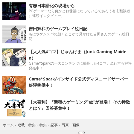
有志日本語化の現場から
PCゲーマーなら何かとお世話になっているであろう有志翻訳者
に連続インタビュー。
吉田輝和のゲームプレイ絵日記
もはやゲムスパの顔！どこかで見かけた吉田さんのゲーム絵日
記
【大人気4コマ】じゃんげま（Junk Gaming Maide
n）
Game*Sparkの一大コンテンツに成長した4コマ。単行本も好評
発売中！
Game*Spark/インサイド公式ディスコードサーバー
好評稼働中！
【大喜利】『新種のゲーミング“蚊”が登場！ その特徴
とは？』回答募集中！
写真・画像
ホーム
›
連載・特集
›
特集
›
記事
›