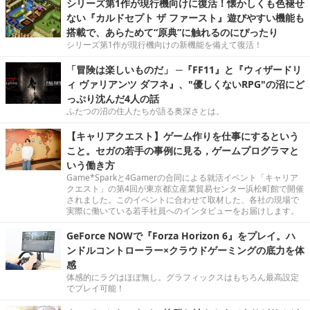
シリーズ第1作が現行機向けに復活！懐かしくも色褪せ
ない『カルドセプト ザ ファースト』遊びやすい機能も
搭載で、あらためて“原典”に触れるのにぴったり
シリーズ第1作が現行機向けの新機能を備えて復活！
「冒険は楽しいものだ」 ─『FF11』と『ウィザードリ
ィ ヴァリアンツ ダフネ』、"優しくないRPG"の沼にど
っぷり沈んだ4人の話
ふたつの沼の住人たちが語る奥深さとは。
【キャリアクエスト】ゲーム作りを仕事にするという
こと。セガの若手の事例に見る，ゲームプログラマと
いう働き方
Game*Sparkと4Gamerの合同による就活イベント「キャリア
クエスト」の第4回が東京都立産業貿易センター浜松町館で開催
されました。このイベントに合わせて取材した、各社の現場で
実際に働いている若手社員へのインタビューをお届けします。
GeForce NOWで『Forza Horizon 6』をプレイ。ハ
ンドルコントローラー×クラウドゲーミングの底力を体
感
体感的にラグはほぼ無し。グラフィックスはもちろん最高設定
でプレイ可能！