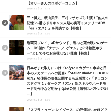
【オリーさんのロボゲーコラム】
2026.8.9 Sun 17:15
三上博史、釈由美子、三村マサカズら主演！“他人の
記憶”へ潜るドリキャス末期の実写ミステリーADV
『es（エス）』を再訪する【特集】
2026.8.9 Sun 17:00
縦画面プレイ、3Dサウンド、遊ぶと死ぬ呪いのゲー
ム…DS傑作『ナナシ ノ ゲエム』が“体験型ホラ
ー”として今なお色褪せない理由【特集】
2026.8.9 Sun 19:30
日本がまだ取りにいけていないメカゲーム市場と日
本のメカゲームへの提言/『Stellar Blade: BLOOD R
AIN』AI使用の映像公開するも反感買う/『ドラゴン
ズドグマ 2：ダークアリズン』新スキルやハードモ
ード制作中など明かすQ&A公開【週刊スパラン7/31
～】
2026.8.9 Sun 15:00
『スプラトゥーン レイダース』の評価はいかほど？