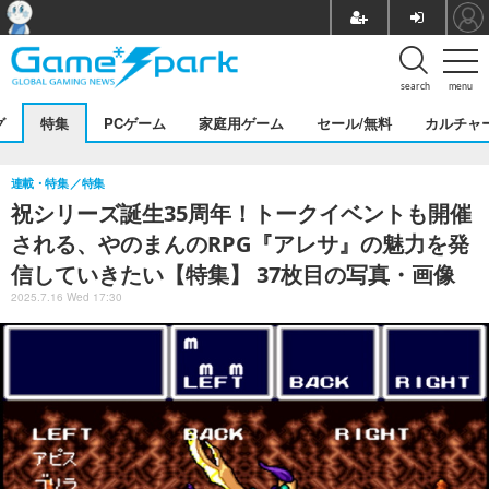
search
menu
グ
特集
PCゲーム
家庭用ゲーム
セール/無料
カルチャ
連載・特集
特集
祝シリーズ誕生35周年！トークイベントも開催
される、やのまんのRPG『アレサ』の魅力を発
信していきたい【特集】 37枚目の写真・画像
2025.7.16 Wed 17:30