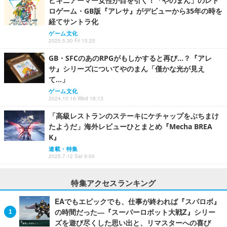
ビキニアーマー女性が目を引く！「やのまん」のレト
ロゲーム・GB版『アレサ』がデビューから35年の時を
経てサントラ化
ゲーム文化
2025.5.30 Fri 15:25
GB・SFCのあのRPGがもしかすると再び…？『アレ
サ』シリーズについてやのまん「僅かな光が見え
て…」
ゲーム文化
2024.10.16 Wed 18:13
「高級レストランのステーキにケチャップをぶちまけ
たようだ」海外レビューひとまとめ『Mecha BREA
K』
連載・特集
2025.7.12 Sat 9:00
特集アクセスランキング
EAでもエピックでも、仕事が終われば『スパロボ』
の時間だった―『スーパーロボット大戦Z』シリー
ズを遊び尽くした思い出と、リマスターへの喜び