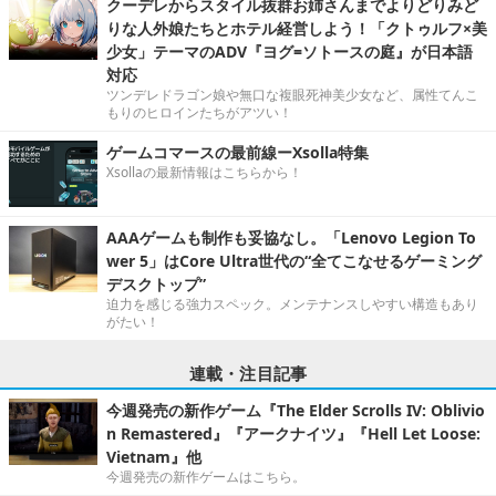
クーデレからスタイル抜群お姉さんまでよりどりみど
りな人外娘たちとホテル経営しよう！「クトゥルフ×美
少女」テーマのADV『ヨグ=ソトースの庭』が日本語
対応
ツンデレドラゴン娘や無口な複眼死神美少女など、属性てんこ
もりのヒロインたちがアツい！
ゲームコマースの最前線ーXsolla特集
Xsollaの最新情報はこちらから！
AAAゲームも制作も妥協なし。「Lenovo Legion To
wer 5」はCore Ultra世代の“全てこなせるゲーミング
デスクトップ”
迫力を感じる強力スペック。メンテナンスしやすい構造もあり
がたい！
連載・注目記事
今週発売の新作ゲーム『The Elder Scrolls IV: Oblivio
n Remastered』『アークナイツ』『Hell Let Loose:
Vietnam』他
今週発売の新作ゲームはこちら。