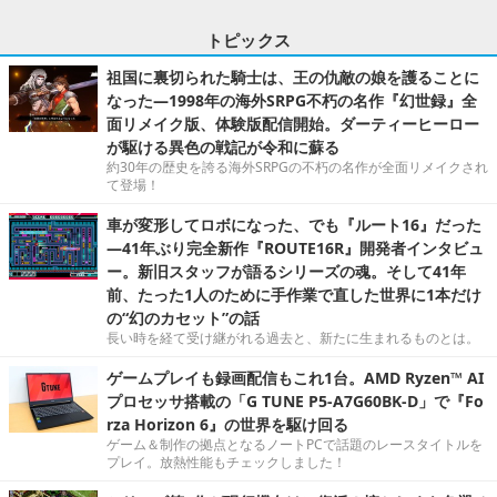
トピックス
祖国に裏切られた騎士は、王の仇敵の娘を護ることに
なった―1998年の海外SRPG不朽の名作『幻世録』全
面リメイク版、体験版配信開始。ダーティーヒーロー
が駆ける異色の戦記が令和に蘇る
約30年の歴史を誇る海外SRPGの不朽の名作が全面リメイクされ
て登場！
車が変形してロボになった、でも『ルート16』だった
―41年ぶり完全新作『ROUTE16R』開発者インタビュ
ー。新旧スタッフが語るシリーズの魂。そして41年
前、たった1人のために手作業で直した世界に1本だけ
の“幻のカセット”の話
長い時を経て受け継がれる過去と、新たに生まれるものとは。
ゲームプレイも録画配信もこれ1台。AMD Ryzen™ AI
プロセッサ搭載の「G TUNE P5-A7G60BK-D」で『Fo
rza Horizon 6』の世界を駆け回る
ゲーム＆制作の拠点となるノートPCで話題のレースタイトルを
プレイ。放熱性能もチェックしました！