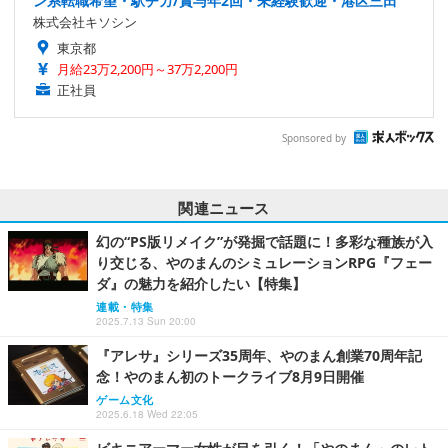
ン系転職希望・駅チカ/賞与年2回・未経験歓迎・港区三田
株式会社キソシン
東京都
月給23万2,200円～37万2,200円
正社員
Sponsored by
関連ニュース
幻の“PS版リメイク”が発掘で話題に！多彩な種族が入
り交じる、やのまんのシミュレーションRPG『フェー
ダ』の魅力を紹介したい【特集】
連載・特集
2025.7.13 Sun 20:00
『アレサ』シリーズ35周年、やのまん創業70周年記
念！やのまん初のトークライブ8月9日開催
ゲーム文化
2025.6.18 Wed 22:05