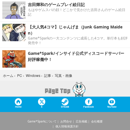
吉田輝和のゲームプレイ絵日記
もはやゲムスパの顔！どこかで見かけた吉田さんのゲーム絵日
記
【大人気4コマ】じゃんげま（Junk Gaming Maide
n）
Game*Sparkの一大コンテンツに成長した4コマ。単行本も好評
発売中！
Game*Spark/インサイド公式ディスコードサーバー
好評稼働中！
写真・画像
ホーム
›
PC
›
Windows
›
記事
›
Home
X
STEAM
Facebook
YouTube
Game*Sparkについて
お問合せ
広告掲載
会社概要
個人情報保護方針