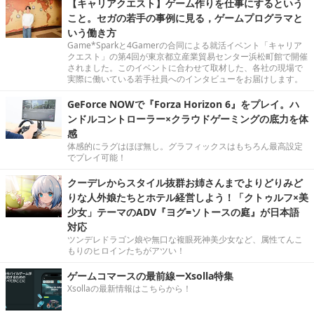
【キャリアクエスト】ゲーム作りを仕事にするという
こと。セガの若手の事例に見る，ゲームプログラマと
いう働き方
Game*Sparkと4Gamerの合同による就活イベント「キャリア
クエスト」の第4回が東京都立産業貿易センター浜松町館で開催
されました。このイベントに合わせて取材した、各社の現場で
実際に働いている若手社員へのインタビューをお届けします。
GeForce NOWで『Forza Horizon 6』をプレイ。ハ
ンドルコントローラー×クラウドゲーミングの底力を体
感
体感的にラグはほぼ無し。グラフィックスはもちろん最高設定
でプレイ可能！
クーデレからスタイル抜群お姉さんまでよりどりみど
りな人外娘たちとホテル経営しよう！「クトゥルフ×美
少女」テーマのADV『ヨグ=ソトースの庭』が日本語
対応
ツンデレドラゴン娘や無口な複眼死神美少女など、属性てんこ
もりのヒロインたちがアツい！
ゲームコマースの最前線ーXsolla特集
Xsollaの最新情報はこちらから！