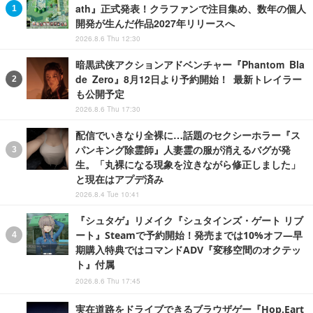
ath』正式発表！クラファンで注目集め、数年の個人
開発が生んだ作品2027年リリースへ
2026.8.6 Thu 12:30
暗黒武侠アクションアドベンチャー『Phantom Bla
de Zero』8月12日より予約開始！ 最新トレイラー
も公開予定
2026.8.6 Thu 17:30
配信でいきなり全裸に…話題のセクシーホラー『ス
パンキング除霊師』人妻霊の服が消えるバグが発
生。「丸裸になる現象を泣きながら修正しました」
と現在はアプデ済み
2026.8.4 Tue 10:41
『シュタゲ』リメイク『シュタインズ・ゲート リブ
ート』Steamで予約開始！発売までは10%オフ―早
期購入特典ではコマンドADV『変移空間のオクテッ
ト』付属
2026.8.6 Thu 17:45
実在道路をドライブできるブラウザゲー『Hop.Eart