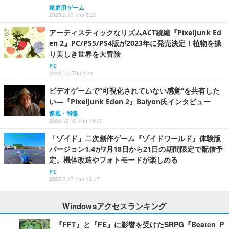
家庭用ゲーム
2025.2.13 Thu 8:26
アーティスティックなリズムACT続編『PixelJunk Ed
en 2』PC/PS5/PS4版が2023年に発売決定！植物を操
り美しき世界を大冒険
PC
2023.7.6 Thu 2:41
ビデオゲームで“可視化されていない感覚”を共有した
い―『PixelJunk Eden 2』Baiyon氏インタビュー
連載・特集
2020.12.10 Thu 19:00
「ゾイド」二次創作ゲーム『ゾイドワールド』体験版
バージョン1.4が7月18日から21日の期間限定で配信予
定。機体改造やフォトモードが楽しめる
PC
2025.7.17 Thu 12:17
Windowsアクセスランキング
『FFT』と『FE』に影響を受けたSRPG『Beaten P