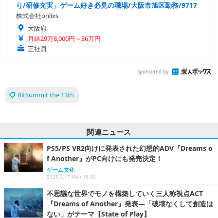
り/研修充実」ゲーム好き必見の職場/大阪市旭区勤務/9717
株式会社onlixs
大阪府
月給29万8,000円～36万円
正社員
Sponsored by
BitSummit the 13th
関連ニュース
PS5/PS VR2向けに発表された幻想的ADV『Dreams o
f Another』がPC向けにも発売決定！
ゲーム文化
2025.3.17 Mon 16:30
不思議な世界でモノを構築していく三人称視点ACT
『Dreams of Another』発表―「破壊なくして創造は
ない」がテーマ【State of Play】