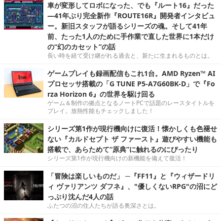
車が変形してロボになった、でも『ルート16』だった
―41年ぶり完全新作『ROUTE16R』開発者インタビュ
ー。新旧スタッフが語るシリーズの魂。そして41年
前、たった1人のために手作業で直した世界に1本だけ
の“幻のカセット”の話
長い時を経て受け継がれる過去と、新たに生まれるものとは。
ゲームプレイも録画配信もこれ1台。AMD Ryzen™ AI
プロセッサ搭載の「G TUNE P5-A7G60BK-D」で『Fo
rza Horizon 6』の世界を駆け回る
ゲーム＆制作の拠点となるノートPCで話題のレースタイトルを
プレイ。放熱性能もチェックしました！
シリーズ第1作が現行機向けに復活！懐かしくも色褪せ
ない『カルドセプト ザ ファースト』遊びやすい機能も
搭載で、あらためて“原典”に触れるのにぴったり
シリーズ第1作が現行機向けの新機能を備えて復活！
「冒険は楽しいものだ」 ─『FF11』と『ウィザードリ
ィ ヴァリアンツ ダフネ』、"優しくないRPG"の沼にど
っぷり沈んだ4人の話
ふたつの沼の住人たちが語る奥深さとは。