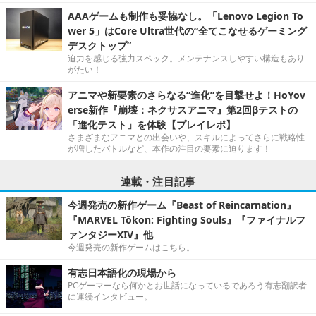
AAAゲームも制作も妥協なし。「Lenovo Legion To
wer 5」はCore Ultra世代の“全てこなせるゲーミング
デスクトップ”
迫力を感じる強力スペック。メンテナンスしやすい構造もあり
がたい！
アニマや新要素のさらなる“進化”を目撃せよ！HoYov
erse新作『崩壊：ネクサスアニマ』第2回βテストの
「進化テスト」を体験【プレイレポ】
さまざまなアニマとの出会いや、スキルによってさらに戦略性
が増したバトルなど、本作の注目の要素に迫ります！
連載・注目記事
今週発売の新作ゲーム『Beast of Reincarnation』
『MARVEL Tōkon: Fighting Souls』『ファイナルフ
ァンタジーXIV』他
今週発売の新作ゲームはこちら。
有志日本語化の現場から
PCゲーマーなら何かとお世話になっているであろう有志翻訳者
に連続インタビュー。