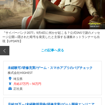
『サイバーパンク2077』9月4日に何かが起こる？公式SNSで謎のメッセ
ージ公開―隠された暗号を発見したと主張する凄腕ネットランナーも出
現【UPDATE】
この記事へ戻る
未経験可/研修充実/ゲーム・スマホアプリのバグチェック
株式会社HIGHEST
埼玉県
月給27万円～50万円
正社員
月給28万～/未経験採用枠/研修充実/ゲーム開発エンジニア