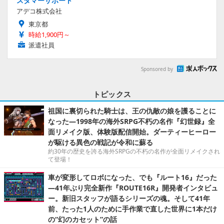
スタマーサポート
アデコ株式会社
東京都
時給1,900円～
派遣社員
Sponsored by
トピックス
祖国に裏切られた騎士は、王の仇敵の娘を護ることに
なった―1998年の海外SRPG不朽の名作『幻世録』全
面リメイク版、体験版配信開始。ダーティーヒーロー
が駆ける異色の戦記が令和に蘇る
約30年の歴史を誇る海外SRPGの不朽の名作が全面リメイクされ
て登場！
車が変形してロボになった、でも『ルート16』だった
―41年ぶり完全新作『ROUTE16R』開発者インタビュ
ー。新旧スタッフが語るシリーズの魂。そして41年
前、たった1人のために手作業で直した世界に1本だけ
の“幻のカセット”の話