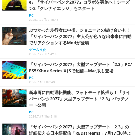
e』『サイバーパンク2077』コラボを実施へ！シーズ
ン2「クレナイエッジ」もスタート
PC
2025.7.22 Tue 18:45
ぶつかった歩行者に中指、ジョニーとの掛け合いも！
『サイバーパンク2077』主人公が色々な出来事に自動
でリアクションするModが登場
ゲーム文化
2025.7.22 Tue 4:18
『サイバーパンク2077』大型アップデート「2.3」PC/
PS5/Xbox Series X|Sで配信―Mac版も登場
PC
2025.7.18 Fri 0:43
新車両に自動運転機能、フォトモード拡張も！『サイ
バーパンク2077』大型アップデート「2.3」パッチノ
ート公開
PC
2025.7.17 Thu 2:18
『サイバーパンク2077』大型アップデート「2.3」の
詳細伝える日本語配信「REDstreams」7月17日0時よ