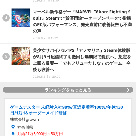
2026.8.7 Fri 13:30
マーベル新作格ゲー『MARVEL Tōkon: Fighting S
ouls』Steamで“賛否両論”―オープンベータで指摘
のPC版パフォーマンス、発売直前に改善報告も不満
の声
2026.8.7 Fri 12:21
美少女サバイバルTPS『アノマリス』Steam体験版
が8月9日配信終了を撤回し無期限で提供へ。想定を
上回る反響―「でもフリューだしな」のゲーム、今
後も改善へ
2026.8.8 Sat 20:00
ランキングをもっと見る
ゲームテスター 未経験入社98%/直近定着率100%/年休130
日/1対1&オーダーメイド研修
株式会社growm
神奈川県
月給21万5,000円～50万円