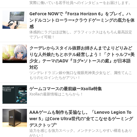
実際に働いている若手社員へのインタビューをお届けします。
GeForce NOWで『Forza Horizon 6』をプレイ。ハ
ンドルコントローラー×クラウドゲーミングの底力を体
感
体感的にラグはほぼ無し。グラフィックスはもちろん最高設定
でプレイ可能！
クーデレからスタイル抜群お姉さんまでよりどりみど
りな人外娘たちとホテル経営しよう！「クトゥルフ×美
少女」テーマのADV『ヨグ=ソトースの庭』が日本語
対応
ツンデレドラゴン娘や無口な複眼死神美少女など、属性てんこ
もりのヒロインたちがアツい！
ゲームコマースの最前線ーXsolla特集
Xsollaの最新情報はこちらから！
AAAゲームも制作も妥協なし。「Lenovo Legion To
wer 5」はCore Ultra世代の“全てこなせるゲーミング
デスクトップ”
迫力を感じる強力スペック。メンテナンスしやすい構造もあり
がたい！