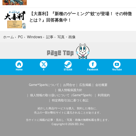
【大喜利】『新種のゲーミング“蚊”が登場！ その特徴
とは？』回答募集中！
写真・画像
ホーム
›
PC
›
Windows
›
記事
›
Home
X
STEAM
Facebook
YouTube
Game*Sparkについて
お問合せ
広告掲載
会社概要
個人情報保護方針
個人情報の取り扱いについて（Game*Spark）
利用規約
特定商取引法に基づく表記
紹介した商品/サービスを購入、契約した場合に、
売上の一部が弊社サイトに還元されることがあります。
当サイトに掲載の記事・見出し・写真・画像の無断転載を禁じます。
Copyright © 2026 IID, Inc.