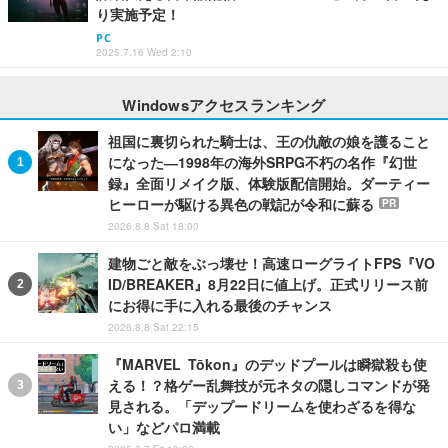
り実施予定！
PC
2025.7.16 Wed 2:10
Windowsアクセスランキング
祖国に裏切られた騎士は、王の仇敵の娘を護ること
になった―1998年の海外SRPG不朽の名作『幻世
録』全面リメイク版、体験版配信開始。ダーティー
ヒーローが駆ける異色の戦記が令和に蘇る
PR
2026.8.8 Sat 18:00
建物ごと敵をぶっ壊せ！高速ローグライトFPS『VO
ID/BREAKER』8月22日に値上げ。正式リリース前
にお得に手に入れる最後のチャンス
2026.8.8 Sat 22:15
『MARVEL Tōkon』のデッドプールは瞬獄殺も使
える！？格ゲー乱舞技が元ネタの隠しコマンドが発
見される。「デップードリームを使わざるを得な
い」などパロ満載