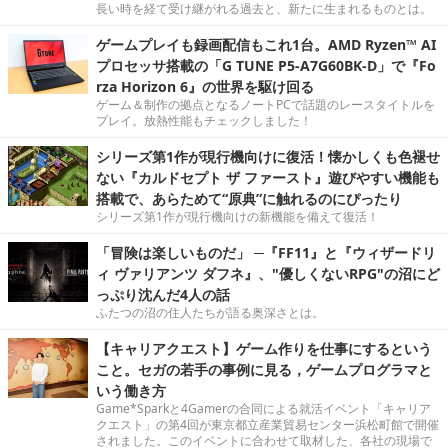
長い時を経て受け継がれる過去と、新たに生まれるものとは。
ゲームプレイも録画配信もこれ1台。AMD Ryzen™ AI
プロセッサ搭載の「G TUNE P5-A7G60BK-D」で『Fo
rza Horizon 6』の世界を駆け回る
ゲーム＆制作の拠点となるノートPCで話題のレースタイトルを
プレイ。放熱性能もチェックしました！
シリーズ第1作が現行機向けに復活！懐かしくも色褪せ
ない『カルドセプト ザ ファースト』遊びやすい機能も
搭載で、あらためて“原典”に触れるのにぴったり
シリーズ第1作が現行機向けの新機能を備えて復活！
「冒険は楽しいものだ」 ─『FF11』と『ウィザードリ
ィ ヴァリアンツ ダフネ』、"優しくないRPG"の沼にど
っぷり沈んだ4人の話
ふたつの沼の住人たちが語る奥深さとは。
【キャリアクエスト】ゲーム作りを仕事にするという
こと。セガの若手の事例に見る，ゲームプログラマと
いう働き方
Game*Sparkと4Gamerの合同による就活イベント「キャリア
クエスト」の第4回が東京都立産業貿易センター浜松町館で開催
されました。このイベントに合わせて取材した、各社の現場で