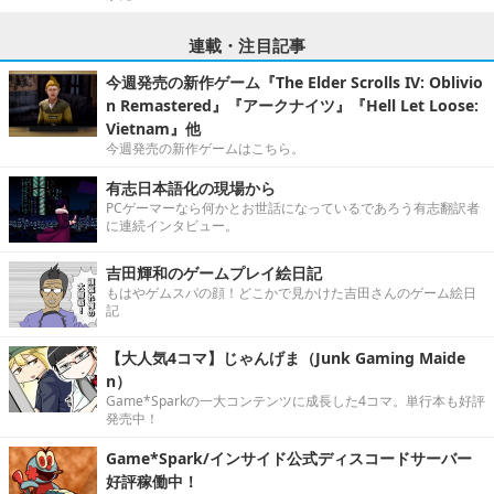
連載・注目記事
今週発売の新作ゲーム『The Elder Scrolls IV: Oblivio
n Remastered』『アークナイツ』『Hell Let Loose:
Vietnam』他
今週発売の新作ゲームはこちら。
有志日本語化の現場から
PCゲーマーなら何かとお世話になっているであろう有志翻訳者
に連続インタビュー。
吉田輝和のゲームプレイ絵日記
もはやゲムスパの顔！どこかで見かけた吉田さんのゲーム絵日
記
【大人気4コマ】じゃんげま（Junk Gaming Maide
n）
Game*Sparkの一大コンテンツに成長した4コマ。単行本も好評
発売中！
Game*Spark/インサイド公式ディスコードサーバー
好評稼働中！