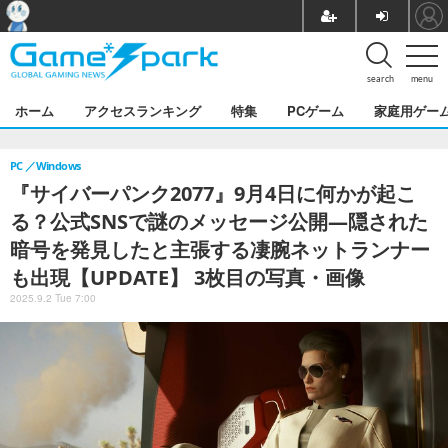
search
menu
ホーム
アクセスランキング
特集
PCゲーム
家庭用ゲー
PC
Windows
『サイバーパンク2077』9月4日に何かが起こ
る？公式SNSで謎のメッセージ公開―隠された
暗号を発見したと主張する凄腕ネットランナー
も出現【UPDATE】 3枚目の写真・画像
2025.9.2 Tue 7:00