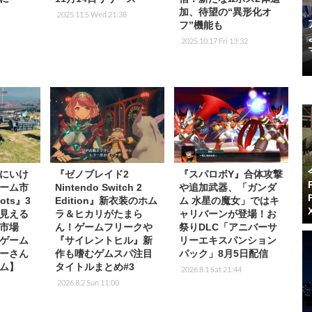
加、待望の“異形化オ
2025.11.5 Wed 21:38
フ”機能も
2025.10.17 Fri 13:32
にいけ
『ゼノブレイド2
『スパロボY』合体攻撃
ーム市
Nintendo Switch 2
や追加武器、「ガンダ
ots』3
Edition』新衣装のホム
ム 水星の魔女」ではキ
見える
ラ＆ヒカリがたまら
ャリバーンが登場！お
市場
ん！ゲームフリークや
祭りDLC「アニバーサ
ゲーム
『サイレントヒル』新
リーエキスパンション
ーさん
作も嗜むゲムスパ注目
パック」8月5日配信
ム】
タイトルまとめ#3
2026.8.1 Sat 21:44
2026.8.2 Sun 11:00