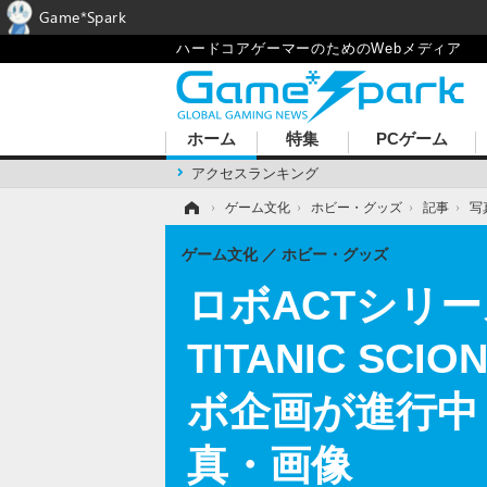
Game*Spark
ハードコアゲーマーのためのWebメディア
ホーム
特集
PCゲーム
アクセスランキング
ホーム
›
ゲーム文化
›
ホビー・グッズ
›
記事
›
写
ゲーム文化
ホビー・グッズ
ロボACTシリーズ
TITANIC S
ボ企画が進行中
真・画像