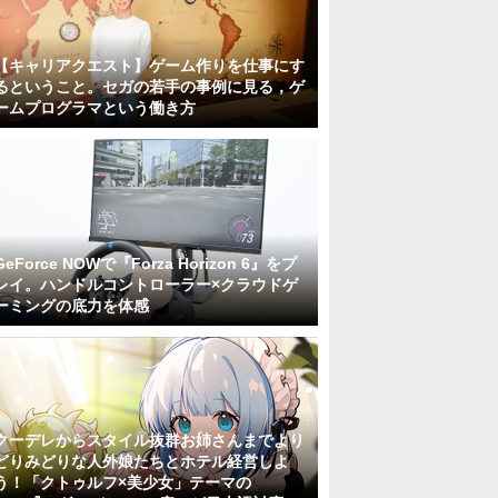
【キャリアクエスト】ゲーム作りを仕事にす
るということ。セガの若手の事例に見る，ゲ
ームプログラマという働き方
GeForce NOWで『Forza Horizon 6』をプ
レイ。ハンドルコントローラー×クラウドゲ
ーミングの底力を体感
クーデレからスタイル抜群お姉さんまでより
どりみどりな人外娘たちとホテル経営しよ
う！「クトゥルフ×美少女」テーマの