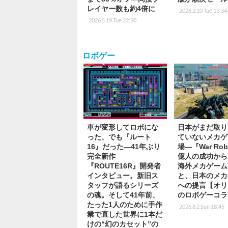
レイヤー数も約4倍に
2026.2.10 Tue 13:34
2026.5.19 Tue 22:50
ロボゲー
車が変形してロボにな
日本がまだ取り
った、でも『ルート
ていないメカゲ
16』だった―41年ぶり
場―『War Rob
完全新作
億人の成功から
『ROUTE16R』開発者
海外メカゲーム
インタビュー。新旧ス
と、日本のメカ
タッフが語るシリーズ
への提言【オリ
の魂。そして41年前、
のロボゲーコラ
たった1人のために手作
2026.8.2 Sun 18:45
業で直した世界に1本だ
けの“幻のカセット”の