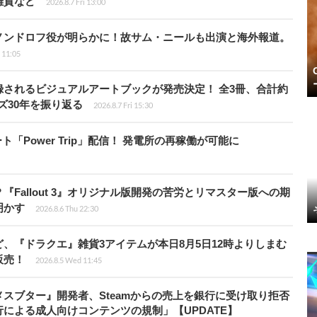
雑貨など
2026.8.7 Fri 13:00
ノンドロフ役が明らかに！故サム・ニールも出演と海外報道。
i 11:05
されるビジュアルアートブックが発売決定！ 全3冊、合計約
ズ30年を振り返る
2026.8.7 Fri 15:30
ート「Power Trip」配信！ 発電所の再稼働が可能に
Fallout 3』オリジナル版開発の苦労とリマスター版への期
明かす
2026.8.6 Thu 22:30
、『ドラクエ』雑貨3アイテムが本日8月5日12時よりしまむ
販売！
2026.8.5 Wed 11:45
スブター』開発者、Steamからの売上を銀行に受け取り拒否
による成人向けコンテンツの規制」【UPDATE】