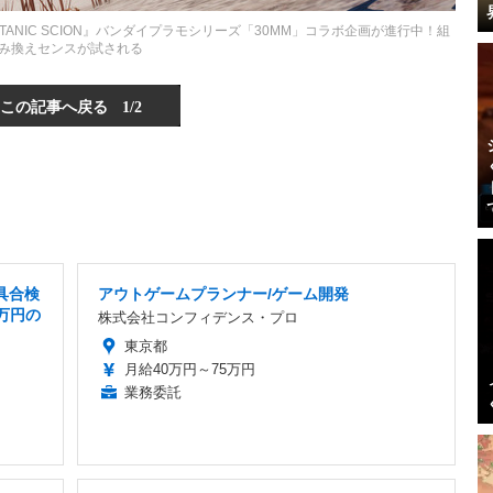
 TITANIC SCION』バンダイプラモシリーズ「30MM」コラボ企画が進行中！組
み換えセンスが試される
この記事へ戻る
1/2
具合検
アウトゲームプランナー/ゲーム開発
5万円の
株式会社コンフィデンス・プロ
東京都
月給40万円～75万円
業務委託