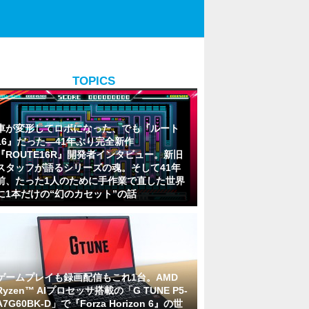
TOPICS
車が変形してロボになった、でも『ルート
16』だった―41年ぶり完全新作
『ROUTE16R』開発者インタビュー。新旧
スタッフが語るシリーズの魂。そして41年
前、たった1人のために手作業で直した世界
に1本だけの“幻のカセット”の話
ゲームプレイも録画配信もこれ1台。AMD
Ryzen™ AIプロセッサ搭載の「G TUNE P5-
A7G60BK-D」で『Forza Horizon 6』の世