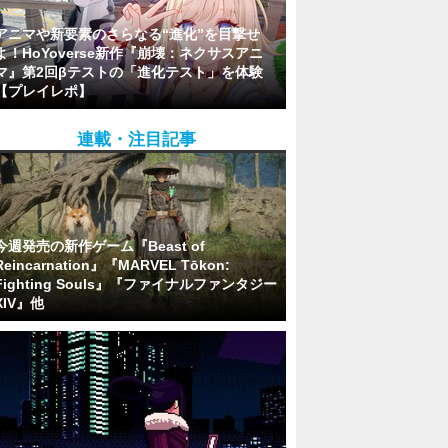
アニマや新要素のさらなる“進化”を目撃せ
よ！HoYoverse新作『崩壊：ネクサスアニ
マ』第2回βテストの「進化テスト」を体験
【プレイレポ】
連載・注目記事
今週発売の新作ゲーム『Beast of
Reincarnation』『MARVEL Tōkon:
Fighting Souls』『ファイナルファンタジー
XIV』他