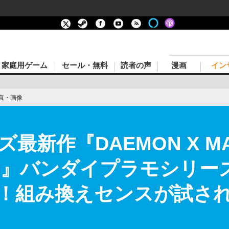
家庭用ゲーム
セール・無料
読者の声
漫画
イン
真・画像
最新作『DAEMON X MA
CION』バンダイプラモシリ
！組み換えセンスが試され