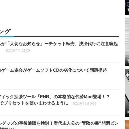
ング
ムが「大切なお知らせ」ーチケット転売、決済代行に注意喚起
」
2026.8.7 Fri 21:00
ロゲーム協会がゲームソフトCDの劣化について問題提起
ィック拡張ツール「ENB」の本格的な代替Mod登場！？
ders」でプリセットを使いまわせるように
2026.8.8 Sat 0:00
ルグッズの事後通販を検討！歴代主人公の“冒険の書”開閉ピン