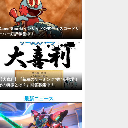
Game*Spark/インサイド公式ディスコードサ
ーバー好評稼働中！
【大喜利】『新種のゲーミング“蚊”が登場！
その特徴とは？』回答募集中！
最新ニュース