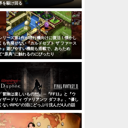
界を駆け回る
シリーズ第1作が現行機向けに復活！懐かし
くも色褪せない『カルドセプト ザ ファース
ト』遊びやすい機能も搭載で、あらため
て“原典”に触れるのにぴったり
「冒険は楽しいものだ」 ─『FF11』と『ウ
ィザードリィ ヴァリアンツ ダフネ』、"優し
くないRPG"の沼にどっぷり沈んだ4人の話