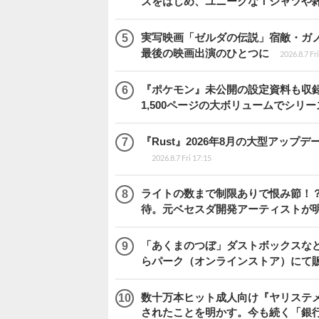
ズをはじめ、ユニークなＴシャツや
実写映画「ゼルダの伝説」宿敵・ガ
最後の映画出演のひとつに
2026.8.7 Fr
『ポケモン』未公開の設定資料も収録
1,500ページの大ボリュームでシリー
『Rust』2026年8月の大型アップデ
2026.8.7 Fri 17:15
ライトの数まで制限ありで恨み節！？『
待。元ベセスダ開発アーティストが
「あくまのつぼ」ダストボックスなど
らパーク（オンラインストア）にて
数十万本ヒット成人向け『ヤリステメ
されたことを明かす。今も続く「銀行