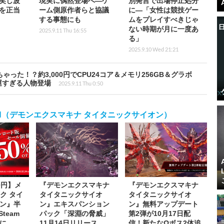
笑し波
現実に偶然登場へ―ゲ
別発言で出場停止処分
を正当
ーム側原作者らと協議
に―「女性は競技ゲー
する事態にも
ムをプレイすべきじゃ
ない時期が月に一度あ
2025.9.11 Thu 16:55
る」
2025.9.10 Wed 21:21
った！？約3,000円でCPU24コア＆メモリ256GB＆グラボ
幸運すぎる人物登場
2025.9.11 Thu 0:50
C SCION（デモンエクスマキナ タイタニックサイオン）
00円】メ
『デモンエクスマキナ
『デモンエクスマキナ
ク タイ
タイタニックサイオ
タイタニックサイオ
ン』半
ン』エキスパンション
ン』無料アップデート
team
パック「深淵の脅威」
第2弾が10月17日配
に
11月14日リリース
信！新たなΩボス2体追