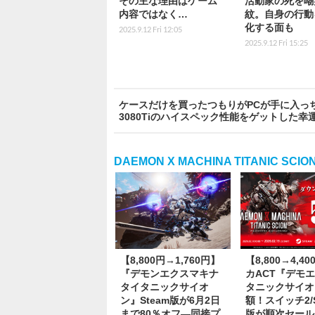
その主な理由はゲーム
活動家の死を嘲
内容ではなく…
紋。自身の行動
化する面も
2025.9.12 Fri 12:05
2025.9.12 Fri 15:25
ケースだけを買ったつもりがPCが手に入っちゃ
3080Tiのハイスペック性能をゲットした
DAEMON X MACHINA TITANI
【8,800円→1,760円】
【8,800→4,4
『デモンエクスマキナ
カACT『デモエ
タイタニックサイオ
タニックサイオ
ン』Steam版が6月2日
額！スイッチ2/S
まで80％オフ―同接プ
版が順次セール