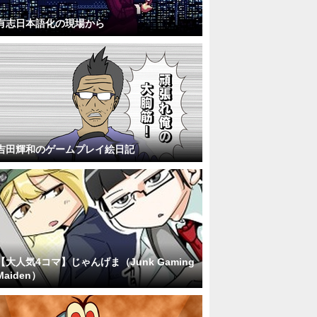
有志日本語化の現場から
吉田輝和のゲームプレイ絵日記
【大人気4コマ】じゃんげま（Junk Gaming
Maiden）