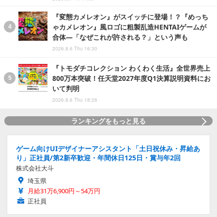
『変態カメレオン』がスイッチに登場！？『めっち
ゃカメレオン』風ロゴに粗製乱造HENTAIゲームが
合体―「なぜこれが許される？」という声も
2026.8.6 Thu 16:30
『トモダチコレクション わくわく生活』全世界売上
800万本突破！任天堂2027年度Q1決算説明資料にお
いて判明
2026.8.6 Thu 18:26
ランキングをもっと見る
ゲーム向けUIデザイナーアシスタント「土日祝休み・昇給あ
り」正社員/第2新卒歓迎・年間休日125日・賞与年2回
株式会社大斗
埼玉県
月給31万6,900円～54万円
正社員