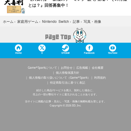
とは？』回答募集中！
写真・画像
ホーム
›
家庭用ゲーム
›
Nintendo Switch
›
記事
›
Home
X
STEAM
Facebook
YouTube
Game*Sparkについて
お問合せ
広告掲載
会社概要
個人情報保護方針
個人情報の取り扱いについて（Game*Spark）
利用規約
特定商取引法に基づく表記
紹介した商品/サービスを購入、契約した場合に、
売上の一部が弊社サイトに還元されることがあります。
当サイトに掲載の記事・見出し・写真・画像の無断転載を禁じます。
Copyright © 2026 IID, Inc.