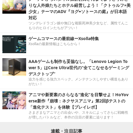
りな人外娘たちとホテル経営しよう！「クトゥルフ×美
少女」テーマのADV『ヨグ=ソトースの庭』が日本語
対応
ツンデレドラゴン娘や無口な複眼死神美少女など、属性てんこ
もりのヒロインたちがアツい！
ゲームコマースの最前線ーXsolla特集
Xsollaの最新情報はこちらから！
AAAゲームも制作も妥協なし。「Lenovo Legion To
wer 5」はCore Ultra世代の“全てこなせるゲーミング
デスクトップ”
迫力を感じる強力スペック。メンテナンスしやすい構造もあり
がたい！
アニマや新要素のさらなる“進化”を目撃せよ！HoYov
erse新作『崩壊：ネクサスアニマ』第2回βテストの
「進化テスト」を体験【プレイレポ】
さまざまなアニマとの出会いや、スキルによってさらに戦略性
が増したバトルなど、本作の注目の要素に迫ります！
連載・注目記事