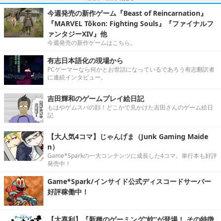
今週発売の新作ゲーム『Beast of Reincarnation』
『MARVEL Tōkon: Fighting Souls』『ファイナルフ
ァンタジーXIV』他
今週発売の新作ゲームはこちら。
有志日本語化の現場から
PCゲーマーなら何かとお世話になっているであろう有志翻訳者
に連続インタビュー。
吉田輝和のゲームプレイ絵日記
もはやゲムスパの顔！どこかで見かけた吉田さんのゲーム絵日
記
【大人気4コマ】じゃんげま（Junk Gaming Maide
n）
Game*Sparkの一大コンテンツに成長した4コマ。単行本も好評
発売中！
Game*Spark/インサイド公式ディスコードサーバー
好評稼働中！
【大喜利】『新種のゲーミング“蚊”が登場！ その特徴