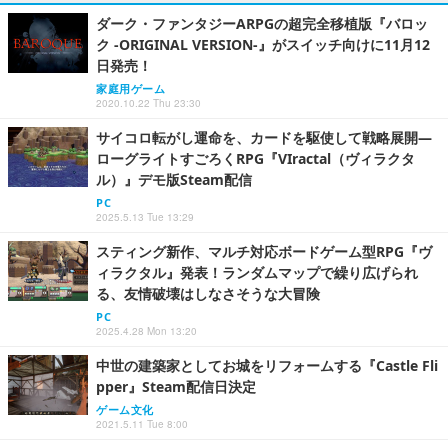
ダーク・ファンタジーARPGの超完全移植版『バロッ
ク -ORIGINAL VERSION-』がスイッチ向けに11月12
日発売！
家庭用ゲーム
2020.10.22 Thu 23:30
サイコロ転がし運命を、カードを駆使して戦略展開―
ローグライトすごろくRPG『VIractal（ヴィラクタ
ル）』デモ版Steam配信
PC
2025.5.13 Tue 13:29
スティング新作、マルチ対応ボードゲーム型RPG『ヴ
ィラクタル』発表！ランダムマップで繰り広げられ
る、友情破壊はしなさそうな大冒険
PC
2025.4.28 Mon 13:20
中世の建築家としてお城をリフォームする『Castle Fli
pper』Steam配信日決定
ゲーム文化
2021.5.11 Tue 8:00