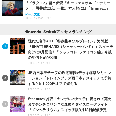
『ドラクエ7』都市伝説「キーファ＝オルゴ・デミー
ラ」、堀井雄二氏が一蹴。本人的には「1mmも…」
ゲーム文化
2025.9.17 Wed 15:52
Nintendo Switchアクセスランキング
隠れた名作ACT『特救指令ソルブレイン』海外版
『SHATTERHAND（シャッターハンド）』スイッチ
向けに9月配信！「ジャレコレ ファミコン編」今後
の配信予定が公開
2026.8.7 Fri 16:30
JR西日本モチーフの鉄道運転×デッキ構築シミュレ
ーション『トレインプラス西日本』スイッチで予約
すると約1,000円オフで買える！
2026.8.7 Fri 17:30
Steam92%好評！ヤンデレの女の子に愛されて死ぬ
までチンチロリン？な血抜きダイスローグライト
『メンヘラリウム』スイッチ版8月13日配信決定
2026.8.7 Fri 17:00