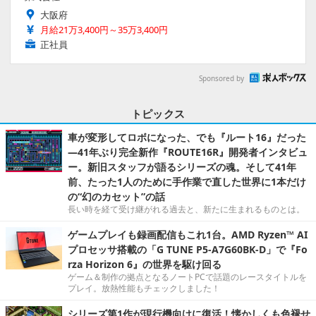
大阪府
月給21万3,400円～35万3,400円
正社員
Sponsored by
トピックス
車が変形してロボになった、でも『ルート16』だった
―41年ぶり完全新作『ROUTE16R』開発者インタビュ
ー。新旧スタッフが語るシリーズの魂。そして41年
前、たった1人のために手作業で直した世界に1本だけ
の“幻のカセット”の話
長い時を経て受け継がれる過去と、新たに生まれるものとは。
ゲームプレイも録画配信もこれ1台。AMD Ryzen™ AI
プロセッサ搭載の「G TUNE P5-A7G60BK-D」で『Fo
rza Horizon 6』の世界を駆け回る
ゲーム＆制作の拠点となるノートPCで話題のレースタイトルを
プレイ。放熱性能もチェックしました！
シリーズ第1作が現行機向けに復活！懐かしくも色褪せ