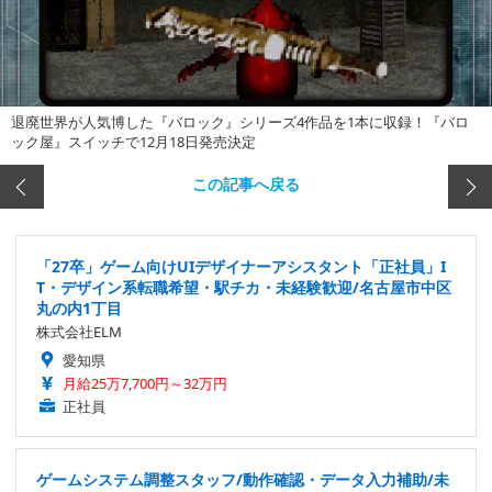
退廃世界が人気博した『バロック』シリーズ4作品を1本に収録！『バロ
ック屋』スイッチで12月18日発売決定
この記事へ戻る
「27卒」ゲーム向けUIデザイナーアシスタント「正社員」I
T・デザイン系転職希望・駅チカ・未経験歓迎/名古屋市中区
丸の内1丁目
株式会社ELM
愛知県
月給25万7,700円～32万円
正社員
ゲームシステム調整スタッフ/動作確認・データ入力補助/未