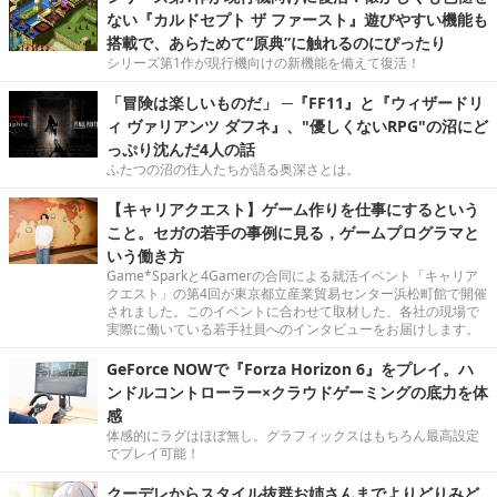
ない『カルドセプト ザ ファースト』遊びやすい機能も
搭載で、あらためて“原典”に触れるのにぴったり
シリーズ第1作が現行機向けの新機能を備えて復活！
「冒険は楽しいものだ」 ─『FF11』と『ウィザードリ
ィ ヴァリアンツ ダフネ』、"優しくないRPG"の沼にど
っぷり沈んだ4人の話
ふたつの沼の住人たちが語る奥深さとは。
【キャリアクエスト】ゲーム作りを仕事にするという
こと。セガの若手の事例に見る，ゲームプログラマと
いう働き方
Game*Sparkと4Gamerの合同による就活イベント「キャリア
クエスト」の第4回が東京都立産業貿易センター浜松町館で開催
されました。このイベントに合わせて取材した、各社の現場で
実際に働いている若手社員へのインタビューをお届けします。
GeForce NOWで『Forza Horizon 6』をプレイ。ハ
ンドルコントローラー×クラウドゲーミングの底力を体
感
体感的にラグはほぼ無し。グラフィックスはもちろん最高設定
でプレイ可能！
クーデレからスタイル抜群お姉さんまでよりどりみど