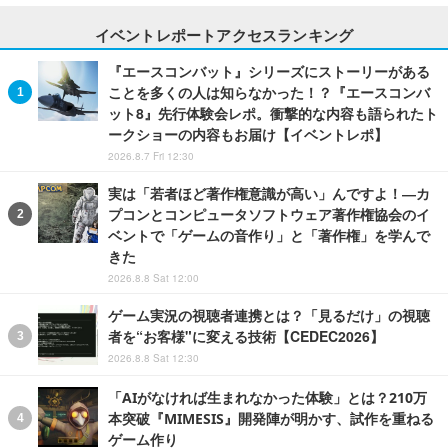
イベントレポートアクセスランキング
『エースコンバット』シリーズにストーリーがある
ことを多くの人は知らなかった！？『エースコンバ
ット8』先行体験会レポ。衝撃的な内容も語られたト
ークショーの内容もお届け【イベントレポ】
2026.8.7 Fri 12:30
実は「若者ほど著作権意識が高い」んですよ！―カ
プコンとコンピュータソフトウェア著作権協会のイ
ベントで「ゲームの音作り」と「著作権」を学んで
きた
2026.8.8 Sat 12:00
ゲーム実況の視聴者連携とは？「見るだけ」の視聴
者を“お客様"に変える技術【CEDEC2026】
2026.8.8 Sat 12:30
「AIがなければ生まれなかった体験」とは？210万
本突破『MIMESIS』開発陣が明かす、試作を重ねる
ゲーム作り