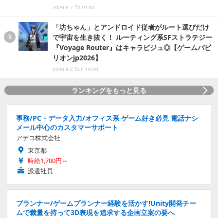
2026.8.7 Fri 19:00
「坊ちゃん」とアンドロイド従者がルート選びだけ
で宇宙を生き抜く！ ルーティング系SFストラテジー
『Voyage Router』はキャラビジュ◎【ゲームパビ
リオンjp2026】
2026.8.2 Sun 16:00
ランキングをもっと見る
事務/PC・データ入力/オフィス系 ゲーム好き必見 電話ナシ
メール中心のカスタマーサポート
アデコ株式会社
東京都
時給1,700円～
派遣社員
プランナー/ゲームプランナー経験を活かす!Unity開発チー
ムで裁量を持って3D表現を追求する企画立案の要へ