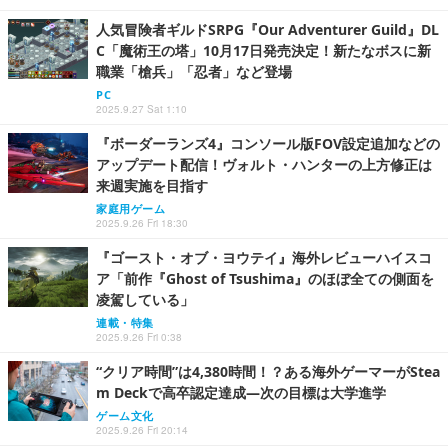
人気冒険者ギルドSRPG『Our Adventurer Guild』DL
C「魔術王の塔」10月17日発売決定！新たなボスに新
職業「槍兵」「忍者」など登場
PC
2025.9.27 Sat 1:10
『ボーダーランズ4』コンソール版FOV設定追加などの
アップデート配信！ヴォルト・ハンターの上方修正は
来週実施を目指す
家庭用ゲーム
2025.9.26 Fri 18:30
『ゴースト・オブ・ヨウテイ』海外レビューハイスコ
ア「前作『Ghost of Tsushima』のほぼ全ての側面を
凌駕している」
連載・特集
2025.9.26 Fri 0:38
“クリア時間”は4,380時間！？ある海外ゲーマーがStea
m Deckで高卒認定達成―次の目標は大学進学
ゲーム文化
2025.9.26 Fri 20:14