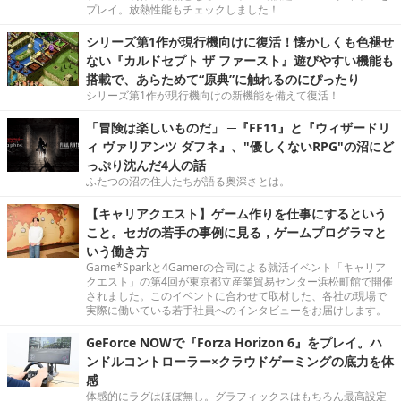
プレイ。放熱性能もチェックしました！
シリーズ第1作が現行機向けに復活！懐かしくも色褪せ
ない『カルドセプト ザ ファースト』遊びやすい機能も
搭載で、あらためて“原典”に触れるのにぴったり
シリーズ第1作が現行機向けの新機能を備えて復活！
「冒険は楽しいものだ」 ─『FF11』と『ウィザードリ
ィ ヴァリアンツ ダフネ』、"優しくないRPG"の沼にど
っぷり沈んだ4人の話
ふたつの沼の住人たちが語る奥深さとは。
【キャリアクエスト】ゲーム作りを仕事にするという
こと。セガの若手の事例に見る，ゲームプログラマと
いう働き方
Game*Sparkと4Gamerの合同による就活イベント「キャリア
クエスト」の第4回が東京都立産業貿易センター浜松町館で開催
されました。このイベントに合わせて取材した、各社の現場で
実際に働いている若手社員へのインタビューをお届けします。
GeForce NOWで『Forza Horizon 6』をプレイ。ハ
ンドルコントローラー×クラウドゲーミングの底力を体
感
体感的にラグはほぼ無し。グラフィックスはもちろん最高設定