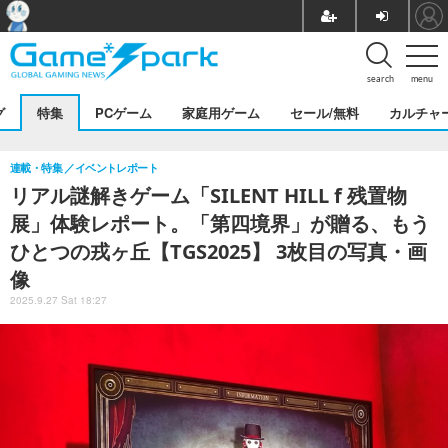
search
menu
グ
特集
PCゲーム
家庭用ゲーム
セール/無料
カルチャ
連載・特集
イベントレポート
リアル謎解きゲーム「SILENT HILL f 残置物
展」体験レポート。「第四境界」が贈る、もう
ひとつの戎ヶ丘【TGS2025】 3枚目の写真・画
像
2025.9.27 Sat 18:27