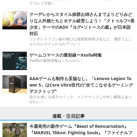
でプレイ可能！
クーデレからスタイル抜群お姉さんまでよりどりみど
りな人外娘たちとホテル経営しよう！「クトゥルフ×美
少女」テーマのADV『ヨグ=ソトースの庭』が日本語
対応
ツンデレドラゴン娘や無口な複眼死神美少女など、属性てんこ
もりのヒロインたちがアツい！
ゲームコマースの最前線ーXsolla特集
Xsollaの最新情報はこちらから！
AAAゲームも制作も妥協なし。「Lenovo Legion To
wer 5」はCore Ultra世代の“全てこなせるゲーミング
デスクトップ”
迫力を感じる強力スペック。メンテナンスしやすい構造もあり
がたい！
連載・注目記事
今週発売の新作ゲーム『Beast of Reincarnation』
『MARVEL Tōkon: Fighting Souls』『ファイナルフ