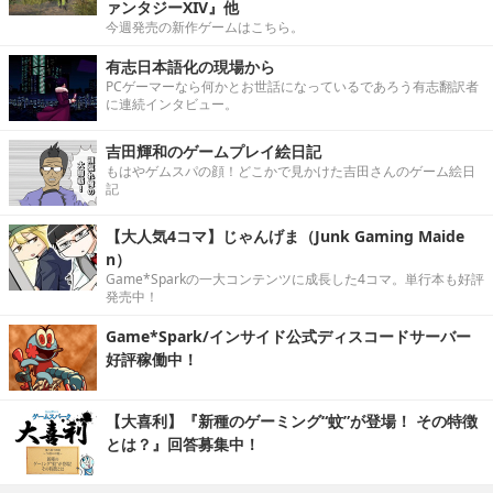
ァンタジーXIV』他
今週発売の新作ゲームはこちら。
有志日本語化の現場から
PCゲーマーなら何かとお世話になっているであろう有志翻訳者
に連続インタビュー。
吉田輝和のゲームプレイ絵日記
もはやゲムスパの顔！どこかで見かけた吉田さんのゲーム絵日
記
【大人気4コマ】じゃんげま（Junk Gaming Maide
n）
Game*Sparkの一大コンテンツに成長した4コマ。単行本も好評
発売中！
Game*Spark/インサイド公式ディスコードサーバー
好評稼働中！
【大喜利】『新種のゲーミング“蚊”が登場！ その特徴
とは？』回答募集中！