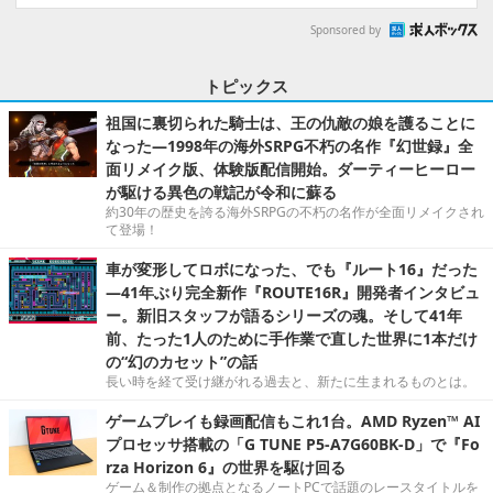
Sponsored by
トピックス
祖国に裏切られた騎士は、王の仇敵の娘を護ることに
なった―1998年の海外SRPG不朽の名作『幻世録』全
面リメイク版、体験版配信開始。ダーティーヒーロー
が駆ける異色の戦記が令和に蘇る
約30年の歴史を誇る海外SRPGの不朽の名作が全面リメイクされ
て登場！
車が変形してロボになった、でも『ルート16』だった
―41年ぶり完全新作『ROUTE16R』開発者インタビュ
ー。新旧スタッフが語るシリーズの魂。そして41年
前、たった1人のために手作業で直した世界に1本だけ
の“幻のカセット”の話
長い時を経て受け継がれる過去と、新たに生まれるものとは。
ゲームプレイも録画配信もこれ1台。AMD Ryzen™ AI
プロセッサ搭載の「G TUNE P5-A7G60BK-D」で『Fo
rza Horizon 6』の世界を駆け回る
ゲーム＆制作の拠点となるノートPCで話題のレースタイトルを