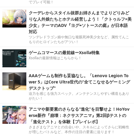
でプレイ可能！
クーデレからスタイル抜群お姉さんまでよりどりみど
りな人外娘たちとホテル経営しよう！「クトゥルフ×美
少女」テーマのADV『ヨグ=ソトースの庭』が日本語
対応
ツンデレドラゴン娘や無口な複眼死神美少女など、属性てんこ
もりのヒロインたちがアツい！
ゲームコマースの最前線ーXsolla特集
Xsollaの最新情報はこちらから！
AAAゲームも制作も妥協なし。「Lenovo Legion To
wer 5」はCore Ultra世代の“全てこなせるゲーミング
デスクトップ”
迫力を感じる強力スペック。メンテナンスしやすい構造もあり
がたい！
アニマや新要素のさらなる“進化”を目撃せよ！HoYov
erse新作『崩壊：ネクサスアニマ』第2回βテストの
「進化テスト」を体験【プレイレポ】
さまざまなアニマとの出会いや、スキルによってさらに戦略性
が増したバトルなど、本作の注目の要素に迫ります！