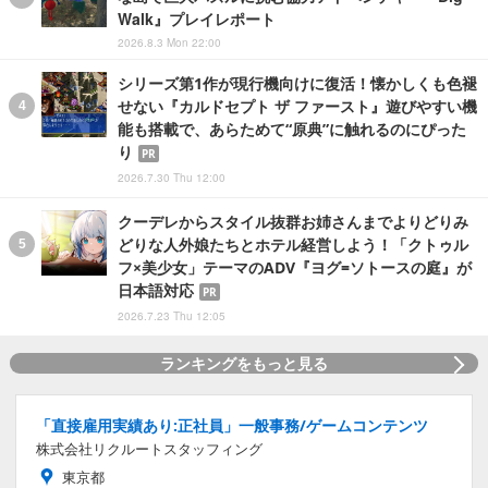
Walk』プレイレポート
2026.8.3 Mon 22:00
シリーズ第1作が現行機向けに復活！懐かしくも色褪
せない『カルドセプト ザ ファースト』遊びやすい機
能も搭載で、あらためて“原典”に触れるのにぴった
り
PR
2026.7.30 Thu 12:00
クーデレからスタイル抜群お姉さんまでよりどりみ
どりな人外娘たちとホテル経営しよう！「クトゥル
フ×美少女」テーマのADV『ヨグ=ソトースの庭』が
日本語対応
PR
2026.7.23 Thu 12:05
ランキングをもっと見る
「直接雇用実績あり:正社員」一般事務/ゲームコンテンツ
株式会社リクルートスタッフィング
東京都