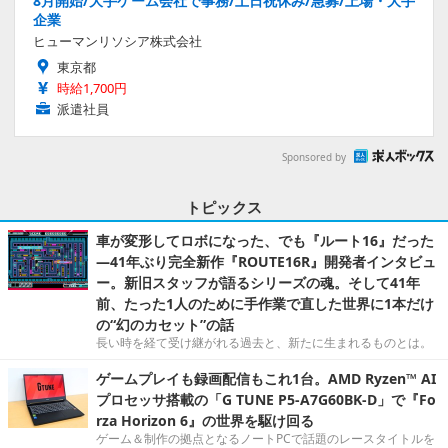
8月開始/大手ゲーム会社で事務/土日祝休み/急募/上場・大手
企業
ヒューマンリソシア株式会社
東京都
時給1,700円
派遣社員
Sponsored by
トピックス
車が変形してロボになった、でも『ルート16』だった
―41年ぶり完全新作『ROUTE16R』開発者インタビュ
ー。新旧スタッフが語るシリーズの魂。そして41年
前、たった1人のために手作業で直した世界に1本だけ
の“幻のカセット”の話
長い時を経て受け継がれる過去と、新たに生まれるものとは。
ゲームプレイも録画配信もこれ1台。AMD Ryzen™ AI
プロセッサ搭載の「G TUNE P5-A7G60BK-D」で『Fo
rza Horizon 6』の世界を駆け回る
ゲーム＆制作の拠点となるノートPCで話題のレースタイトルを