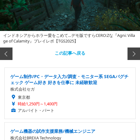
インドネシアからホラー愛をこめて…デモ版ですらCERO:Zな『Agni: Villa
ge of Calamity』プレイレポ【TGS2025】
この記事へ戻る
ゲーム制作/PC・データ入力/調査・モニター系 SEGAバグチ
ェック ゲーム好き 好きを仕事に 未経験歓迎
株式会社セガ
東京都
時給1,250円～1,400円
アルバイト・パート
ゲーム機器の試作支援業務/機械エンジニア
株式会社BREXA Technology