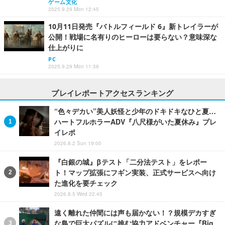
ゲーム文化
2025.9.29 Mon 12:45
10月11日発売『バトルフィールド 6』新トレイラーが
公開！戦場に名有りのヒーローは要らない？意味深な
仕上がりに
PC
2025.9.29 Mon 11:38
プレイレポートアクセスランキング
“色々デカい”美人妖怪と少年のドキドキなひと夏…
ハートフルホラーADV『八尺様がいた夏休み』プレ
イレポ
2026.8.2 Sun 19:00
『白銀の城』βテスト「二分法テスト」をレポー
ト！マップ拡張にフギン実装、正式サービスへ向け
た進化を要チェック
2026.8.5 Wed 22:45
遠く離れた仲間には声も届かない！？規模デカすぎ
な島で巨大パズルに挑む協力アドベンチャー『Big