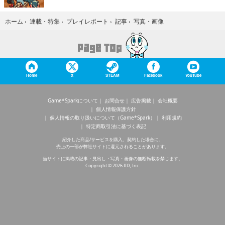
写真・画像
ホーム
›
連載・特集
›
プレイレポート
›
記事
›
Home
X
STEAM
Facebook
YouTube
Game*Sparkについて
お問合せ
広告掲載
会社概要
個人情報保護方針
個人情報の取り扱いについて（Game*Spark）
利用規約
特定商取引法に基づく表記
紹介した商品/サービスを購入、契約した場合に、
売上の一部が弊社サイトに還元されることがあります。
当サイトに掲載の記事・見出し・写真・画像の無断転載を禁じます。
Copyright © 2026 IID, Inc.