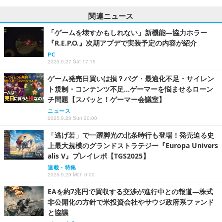
関連ニュース
「ゲームを壊すかもしれない」新機能―協力ホラー
『R.E.P.O.』次期アプデで実装予定の内容が紹介
PC
2025.9.27 Sat 17:15
ゲーム発売日買いは損？バグ・最適化不足・サイレン
ト規制・コンテンツ不足…ゲーマーを悩ませるローン
チ問題【スパッと！ゲーマー会議室】
ニュース
2025.9.28 Sun 20:00
「逃げ若」で一躍脚光の北条時行も登場！発売迫る史
上最大規模のグランドストラテジー『Europa Univers
alis V』プレイレポ【TGS2025】
連載・特集
2025.9.29 Mon 0:00
EAを約7兆円で買収する交渉が進行中との報道―株式
非公開化の方針で米投資会社やサウジ政府系ファンド
と協議