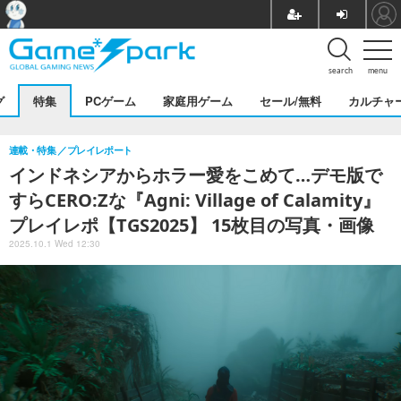
search
menu
グ
特集
PCゲーム
家庭用ゲーム
セール/無料
カルチャ
連載・特集
プレイレポート
インドネシアからホラー愛をこめて…デモ版で
すらCERO:Zな『Agni: Village of Calamity』
プレイレポ【TGS2025】 15枚目の写真・画像
2025.10.1 Wed 12:30