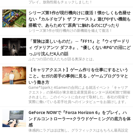
プレイ。放熱性能もチェックしました！
シリーズ第1作が現行機向けに復活！懐かしくも色褪せ
ない『カルドセプト ザ ファースト』遊びやすい機能も
搭載で、あらためて“原典”に触れるのにぴったり
シリーズ第1作が現行機向けの新機能を備えて復活！
「冒険は楽しいものだ」 ─『FF11』と『ウィザードリ
ィ ヴァリアンツ ダフネ』、"優しくないRPG"の沼にど
っぷり沈んだ4人の話
ふたつの沼の住人たちが語る奥深さとは。
【キャリアクエスト】ゲーム作りを仕事にするという
こと。セガの若手の事例に見る，ゲームプログラマと
いう働き方
Game*Sparkと4Gamerの合同による就活イベント「キャリア
クエスト」の第4回が東京都立産業貿易センター浜松町館で開催
されました。このイベントに合わせて取材した、各社の現場で
実際に働いている若手社員へのインタビューをお届けします。
GeForce NOWで『Forza Horizon 6』をプレイ。ハ
ンドルコントローラー×クラウドゲーミングの底力を体
感
体感的にラグはほぼ無し。グラフィックスはもちろん最高設定