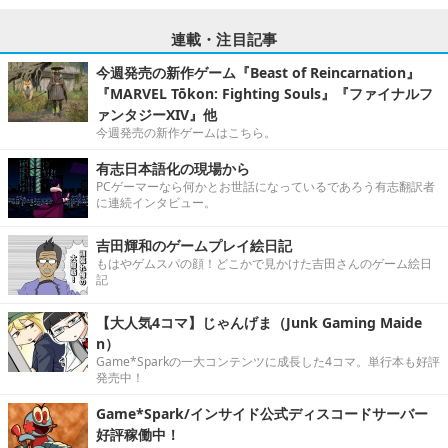
連載・注目記事
今週発売の新作ゲーム『Beast of Reincarnation』
『MARVEL Tōkon: Fighting Souls』『ファイナルフ
ァンタジーXIV』他
今週発売の新作ゲームはこちら。
有志日本語化の現場から
PCゲーマーなら何かとお世話になっているであろう有志翻訳者
に連続インタビュー。
吉田輝和のゲームプレイ絵日記
もはやゲムスパの顔！どこかで見かけた吉田さんのゲーム絵日
記
【大人気4コマ】じゃんげま（Junk Gaming Maide
n）
Game*Sparkの一大コンテンツに成長した4コマ。単行本も好評
発売中！
Game*Spark/インサイド公式ディスコードサーバー
好評稼働中！