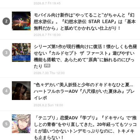
2026.8.7 Fri 19:45
モバイル向け新作は“やってること”がちゃんと『幻
想水滸伝』。『幻想水滸伝 STAR LEAP』は「基本
無料だから」と舐めてかかれない仕上がり！
2026.8.7 Fri 18:00
シリーズ第1作が現行機向けに復活！懐かしくも色褪
せない『カルドセプト ザ ファースト』遊びやすい
機能も搭載で、あらためて“原典”に触れるのにぴっ
たり
PR
2026.7.30 Thu 12:00
“色々デカい”美人妖怪と少年のドキドキなひと夏…
ハートフルホラーADV『八尺様がいた夏休み』プレ
イレポ
2026.8.2 Sun 19:00
「テニプリ」恋愛ADV『学プリ』『ドキサバ』で“推
しとの青春”をやり直してきた。20年経ってもツッコ
ミが追いつかないトンデモっぷりなのに、トキメキ
も止まらない！