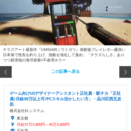
チラズアート最新作『UMIGARI | ウミガリ』体験版プレイレポ―霧深い
日本海で怪魚を釣り上げ、漁船を強化して進め。「チラズらしさ」あり
つつ新境地の海洋探索×不条理ホラー
この記事へ戻る
ゲーム向けUIデザイナーアシスタント正社員・駅チカ「正社
員/月給30万以上可/PCスキル活かしたい方」・品川区西五反
田
株式会社ELシステム
東京都
月給31万3,400円～45万3,400円
正社員