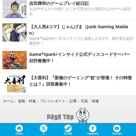
吉田輝和のゲームプレイ絵日記
もはやゲムスパの顔！どこかで見かけた吉田さんのゲーム絵日
記
【大人気4コマ】じゃんげま（Junk Gaming Maide
n）
Game*Sparkの一大コンテンツに成長した4コマ。単行本も好評
発売中！
Game*Spark/インサイド公式ディスコードサーバー
好評稼働中！
【大喜利】『新種のゲーミング“蚊”が登場！ その特徴
とは？』回答募集中！
写真・画像
ホーム
›
連載・特集
›
プレイレポート
›
記事
›
Home
X
STEAM
Facebook
YouTube