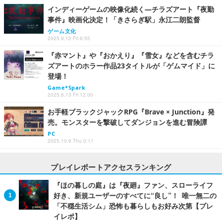
インディーゲームの映像化続く―チラズアート『夜勤
事件』映画化決定！「きさらぎ駅」永江二朗監督
ゲーム文化
2025.9.12 Fri 9:55
『赤マント』や『おかえり』『雪女』などを含むチラ
ズアートのホラー作品23タイトルが「ゲムマイド」に
登場！
Game*Spark
2025.6.13 Fri 12:00
お手軽ブラックジャックRPG『Brave × Junction』発
売。モンスターを撃破してダンジョンを進む冒険譚
PC
2025.10.9 Thu 0:11
プレイレポートアクセスランキング
『ほの暮しの庭』は『夜廻』ファン、スローライフ
好き、新規ユーザーのすべてに“良し”！ 唯一無二の
「不穏生活シム」恐怖も暮らしもお好み次第【プレ
イレポ】