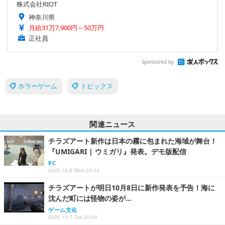
株式会社RIOT
神奈川県
月給31万7,900円～50万円
正社員
Sponsored by
ホラーゲーム
トピックス
関連ニュース
チラズアート新作は日本の霧に包まれた海域が舞台！
『UMIGARI | ウミガリ』発表。デモ版配信
PC
2025.10.8 Wed 23:03
チラズアートが明日10月8日に新作発表を予告！海に
沈んだ町には怪物の姿が…
ゲーム文化
2025.10.7 Tue 20:54