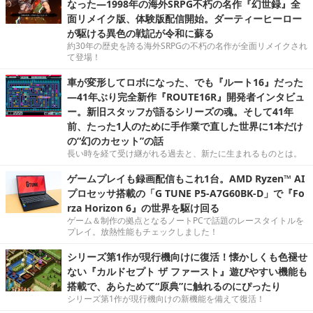
なった―1998年の海外SRPG不朽の名作『幻世録』全
面リメイク版、体験版配信開始。ダーティーヒーロー
が駆ける異色の戦記が令和に蘇る
約30年の歴史を誇る海外SRPGの不朽の名作が全面リメイクされ
て登場！
車が変形してロボになった、でも『ルート16』だった
―41年ぶり完全新作『ROUTE16R』開発者インタビュ
ー。新旧スタッフが語るシリーズの魂。そして41年
前、たった1人のために手作業で直した世界に1本だけ
の“幻のカセット”の話
長い時を経て受け継がれる過去と、新たに生まれるものとは。
ゲームプレイも録画配信もこれ1台。AMD Ryzen™ AI
プロセッサ搭載の「G TUNE P5-A7G60BK-D」で『Fo
rza Horizon 6』の世界を駆け回る
ゲーム＆制作の拠点となるノートPCで話題のレースタイトルを
プレイ。放熱性能もチェックしました！
シリーズ第1作が現行機向けに復活！懐かしくも色褪せ
ない『カルドセプト ザ ファースト』遊びやすい機能も
搭載で、あらためて“原典”に触れるのにぴったり
シリーズ第1作が現行機向けの新機能を備えて復活！