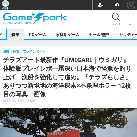
search
menu
グ
特集
PCゲーム
家庭用ゲーム
セール/無料
カルチャ
連載・特集
プレイレポート
チラズアート最新作『UMIGARI | ウミガリ』
体験版プレイレポ―霧深い日本海で怪魚を釣り
上げ、漁船を強化して進め。「チラズらしさ」
ありつつ新境地の海洋探索×不条理ホラー 12枚
目の写真・画像
2025.10.13 Mon 18:00