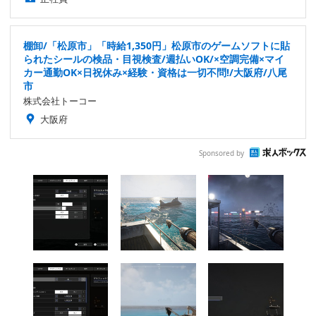
棚卸/「松原市」「時給1,350円」松原市のゲームソフトに貼
られたシールの検品・目視検査/週払いOK/×空調完備×マイ
カー通勤OK×日祝休み×経験・資格は一切不問!/大阪府/八尾
市
株式会社トーコー
大阪府
Sponsored by