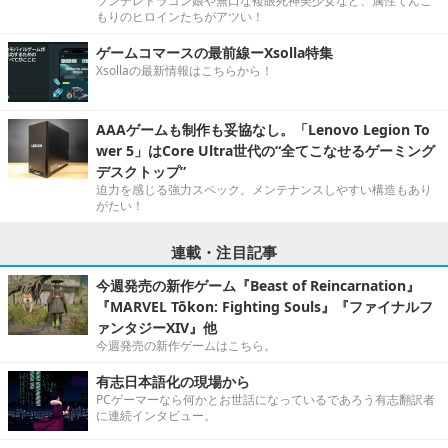
ツンデレドラゴン娘や無口な複眼死神美少女など、属性てんこ
もりのヒロインたちがアツい！
ゲームコマースの最前線ーXsolla特集
Xsollaの最新情報はこちらから！
AAAゲームも制作も妥協なし。「Lenovo Legion To
wer 5」はCore Ultra世代の“全てこなせるゲーミング
デスクトップ”
迫力を感じる強力スペック。メンテナンスしやすい構造もあり
がたい！
連載・注目記事
今週発売の新作ゲーム『Beast of Reincarnation』
『MARVEL Tōkon: Fighting Souls』『ファイナルフ
ァンタジーXIV』他
今週発売の新作ゲームはこちら。
有志日本語化の現場から
PCゲーマーなら何かとお世話になっているであろう有志翻訳者
に連続インタビュー。