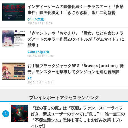
インディーゲームの映像化続く―チラズアート『夜勤
事件』映画化決定！「きさらぎ駅」永江二朗監督
ゲーム文化
2025.9.12 Fri 9:55
『赤マント』や『おかえり』『雪女』などを含むチラ
ズアートのホラー作品23タイトルが「ゲムマイド」に
登場！
Game*Spark
2025.6.13 Fri 12:00
お手軽ブラックジャックRPG『Brave × Junction』発
売。モンスターを撃破してダンジョンを進む冒険譚
PC
2025.10.9 Thu 0:11
プレイレポートアクセスランキング
『ほの暮しの庭』は『夜廻』ファン、スローライフ
好き、新規ユーザーのすべてに“良し”！ 唯一無二の
「不穏生活シム」恐怖も暮らしもお好み次第【プレ
イレポ】