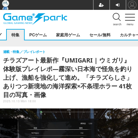
search
menu
グ
特集
PCゲーム
家庭用ゲーム
セール/無料
カルチャ
連載・特集
プレイレポート
チラズアート最新作『UMIGARI | ウミガリ』
体験版プレイレポ―霧深い日本海で怪魚を釣り
上げ、漁船を強化して進め。「チラズらしさ」
ありつつ新境地の海洋探索×不条理ホラー 41枚
目の写真・画像
2025.10.13 Mon 18:00