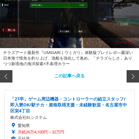
チラズアート最新作『UMIGARI | ウミガリ』体験版プレイレポ―霧深い
日本海で怪魚を釣り上げ、漁船を強化して進め。「チラズらしさ」あり
つつ新境地の海洋探索×不条理ホラー
この記事へ戻る
「27卒」ゲーム周辺機器・コントローラーの組立スタッフ/
即入寮OK/駅チカ・資格取得支援・未経験歓迎・名古屋市中
区栄4丁目
株式会社ELシステム
愛知県
月給26万4,100円～32万円
正社員