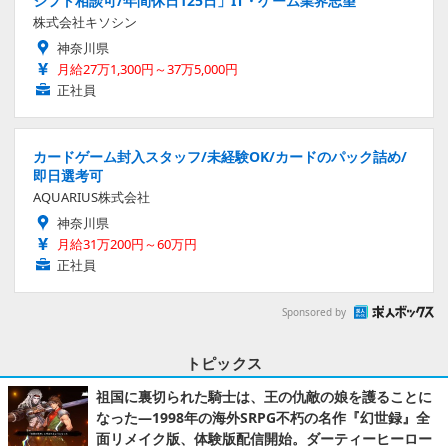
シフト相談可/年間休日125日」IT・ゲーム業界志望
株式会社キソシン
神奈川県
月給27万1,300円～37万5,000円
正社員
カードゲーム封入スタッフ/未経験OK/カードのパック詰め/
即日選考可
AQUARIUS株式会社
神奈川県
月給31万200円～60万円
正社員
Sponsored by
トピックス
祖国に裏切られた騎士は、王の仇敵の娘を護ることに
なった―1998年の海外SRPG不朽の名作『幻世録』全
面リメイク版、体験版配信開始。ダーティーヒーロー