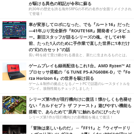
が駆ける異色の戦記が令和に蘇る
約30年の歴史を誇る海外SRPGの不朽の名作が全面リメイクされ
て登場！
車が変形してロボになった、でも『ルート16』だった
―41年ぶり完全新作『ROUTE16R』開発者インタビュ
ー。新旧スタッフが語るシリーズの魂。そして41年
前、たった1人のために手作業で直した世界に1本だけ
の“幻のカセット”の話
長い時を経て受け継がれる過去と、新たに生まれるものとは。
ゲームプレイも録画配信もこれ1台。AMD Ryzen™ AI
プロセッサ搭載の「G TUNE P5-A7G60BK-D」で『Fo
rza Horizon 6』の世界を駆け回る
ゲーム＆制作の拠点となるノートPCで話題のレースタイトルを
プレイ。放熱性能もチェックしました！
シリーズ第1作が現行機向けに復活！懐かしくも色褪せ
ない『カルドセプト ザ ファースト』遊びやすい機能も
搭載で、あらためて“原典”に触れるのにぴったり
シリーズ第1作が現行機向けの新機能を備えて復活！
「冒険は楽しいものだ」 ─『FF11』と『ウィザードリ