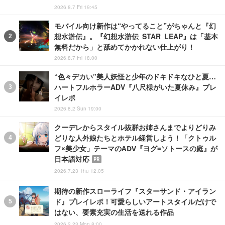
2026.8.7 Fri 19:45
モバイル向け新作は“やってること”がちゃんと『幻
想水滸伝』。『幻想水滸伝 STAR LEAP』は「基本
無料だから」と舐めてかかれない仕上がり！
2026.8.7 Fri 18:00
“色々デカい”美人妖怪と少年のドキドキなひと夏…
ハートフルホラーADV『八尺様がいた夏休み』プレ
イレポ
2026.8.2 Sun 19:00
クーデレからスタイル抜群お姉さんまでよりどりみ
どりな人外娘たちとホテル経営しよう！「クトゥル
フ×美少女」テーマのADV『ヨグ=ソトースの庭』が
日本語対応
PR
2026.7.23 Thu 12:05
期待の新作スローライフ『スターサンド・アイラン
ド』プレイレポ！可愛らしいアートスタイルだけで
はない、要素充実の生活を送れる作品
2026.2.23 Mon 8:00