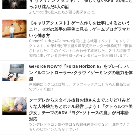
ィ ヴァリアンツ ダフネ』、"優しくないRPG"の沼にど
っぷり沈んだ4人の話
ふたつの沼の住人たちが語る奥深さとは。
【キャリアクエスト】ゲーム作りを仕事にするという
こと。セガの若手の事例に見る，ゲームプログラマと
いう働き方
Game*Sparkと4Gamerの合同による就活イベント「キャリア
クエスト」の第4回が東京都立産業貿易センター浜松町館で開催
されました。このイベントに合わせて取材した、各社の現場で
実際に働いている若手社員へのインタビューをお届けします。
GeForce NOWで『Forza Horizon 6』をプレイ。ハ
ンドルコントローラー×クラウドゲーミングの底力を体
感
体感的にラグはほぼ無し。グラフィックスはもちろん最高設定
でプレイ可能！
クーデレからスタイル抜群お姉さんまでよりどりみど
りな人外娘たちとホテル経営しよう！「クトゥルフ×美
少女」テーマのADV『ヨグ=ソトースの庭』が日本語
対応
ツンデレドラゴン娘や無口な複眼死神美少女など、属性てんこ
もりのヒロインたちがアツい！