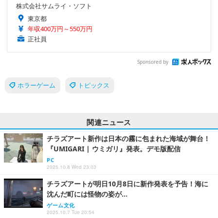
株式会社サムライ・ソフト
東京都
年収400万円～550万円
正社員
Sponsored by
ホラーゲーム
トピックス
関連ニュース
チラズアート新作は日本の霧に包まれた海域が舞台！
『UMIGARI | ウミガリ』発表。デモ版配信
PC
2025.10.8 Wed 23:03
チラズアートが明日10月8日に新作発表を予告！海に
沈んだ町には怪物の姿が…
ゲーム文化
2025.10.7 Tue 20:54