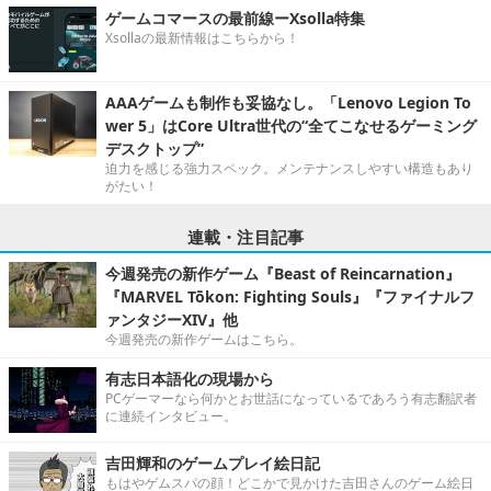
ゲームコマースの最前線ーXsolla特集
Xsollaの最新情報はこちらから！
AAAゲームも制作も妥協なし。「Lenovo Legion To
wer 5」はCore Ultra世代の“全てこなせるゲーミング
デスクトップ”
迫力を感じる強力スペック。メンテナンスしやすい構造もあり
がたい！
連載・注目記事
今週発売の新作ゲーム『Beast of Reincarnation』
『MARVEL Tōkon: Fighting Souls』『ファイナルフ
ァンタジーXIV』他
今週発売の新作ゲームはこちら。
有志日本語化の現場から
PCゲーマーなら何かとお世話になっているであろう有志翻訳者
に連続インタビュー。
吉田輝和のゲームプレイ絵日記
もはやゲムスパの顔！どこかで見かけた吉田さんのゲーム絵日