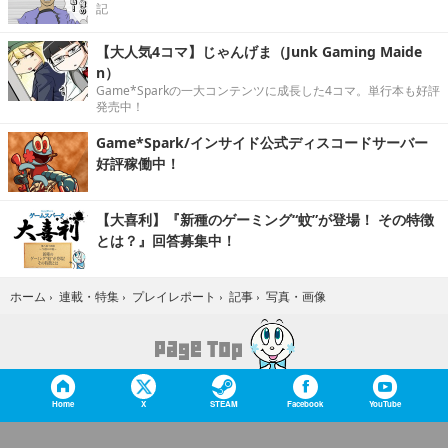
記
【大人気4コマ】じゃんげま（Junk Gaming Maide
n）
Game*Sparkの一大コンテンツに成長した4コマ。単行本も好評
発売中！
Game*Spark/インサイド公式ディスコードサーバー
好評稼働中！
【大喜利】『新種のゲーミング“蚊”が登場！ その特徴
とは？』回答募集中！
写真・画像
ホーム
›
連載・特集
›
プレイレポート
›
記事
›
Home
X
STEAM
Facebook
YouTube