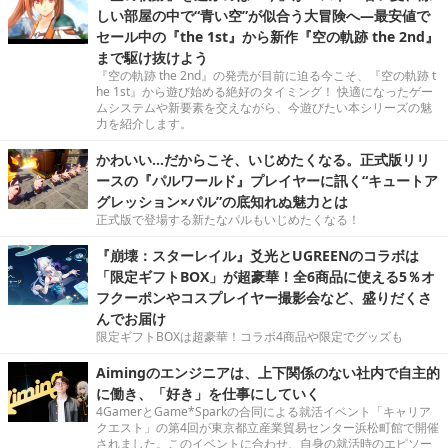
しい部屋の中で“青い空”が似合う大冒険へ―最安値で
セール中の『the 1st』から新作『空の軌跡 the 2nd』
まで駆け抜けよう
『空の軌跡 the 2nd』の発売が目前に迫る今こそ、『空の軌跡 t
he 1st』から遊び始める絶好のタイミング！ 快適になったゲー
ムシステムや新要素を交えながら、今遊びたい本シリーズの魅
力を紹介します。
かわいい…だからこそ、いじめたくなる。正式版リリ
ースの『パルワールド』プレイヤーに訊く“キュートア
グレッション×パル”の底知れぬ魅力とは
正式版で登場する新たなパルもいじめたくなる！
『崩壊：スターレイル』爻光とUGREENのコラボは
「限定ギフトBOX」が超豪華！全6商品に使える5％オ
フクーポンやコスプレイヤー撮影会など、盛りだくさ
んでお届け
限定ギフトBOXは超豪華！コラボ4商品や限定でグッズも
Aimingのエンジニアは、上下関係のない社内で自主的
に働き、「好き」を仕事にしていく
4GamerとGame*Sparkの合同による就活イベント「キャリア
クエスト」の第4回が東京都立産業貿易センター浜松町館で開催
されました。このイベントに合わせ、自身の就活時のエピソー