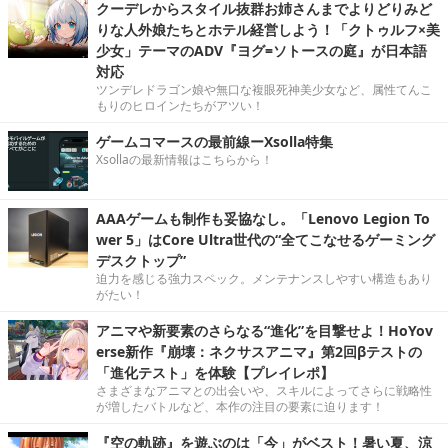
クーデレからスタイル抜群お姉さんまでよりどりみど
りな人外娘たちとホテル経営しよう！「クトゥルフ×美
少女」テーマのADV『ヨグ=ソトースの庭』が日本語
対応
ツンデレドラゴン娘や無口な複眼死神美少女など、属性てんこ
もりのヒロインたちがアツい！
ゲームコマースの最前線ーXsolla特集
Xsollaの最新情報はこちらから！
AAAゲームも制作も妥協なし。「Lenovo Legion To
wer 5」はCore Ultra世代の“全てこなせるゲーミング
デスクトップ”
迫力を感じる強力スペック。メンテナンスしやすい構造もあり
がたい！
アニマや新要素のさらなる“進化”を目撃せよ！HoYov
erse新作『崩壊：ネクサスアニマ』第2回βテストの
「進化テスト」を体験【プレイレポ】
さまざまなアニマとの出会いや、スキルによってさらに戦略性
が増したバトルなど、本作の注目の要素に迫ります！
『空の軌跡』を遊ぶのは「今」がベスト！暑い夏、涼