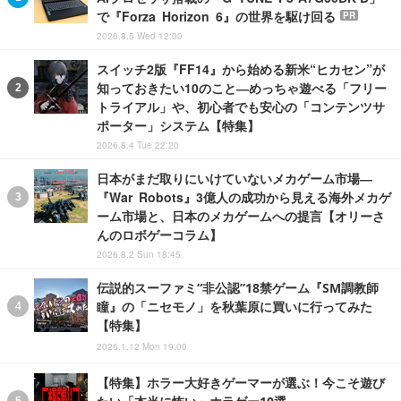
で『Forza Horizon 6』の世界を駆け回る
PR
2026.8.5 Wed 12:00
スイッチ2版『FF14』から始める新米“ヒカセン”が
知っておきたい10のこと―めっちゃ遊べる「フリー
トライアル」や、初心者でも安心の「コンテンツサ
ポーター」システム【特集】
2026.8.4 Tue 22:20
日本がまだ取りにいけていないメカゲーム市場―
『War Robots』3億人の成功から見える海外メカゲ
ーム市場と、日本のメカゲームへの提言【オリーさ
んのロボゲーコラム】
2026.8.2 Sun 18:45
伝説的スーファミ“非公認”18禁ゲーム『SM調教師
瞳』の「ニセモノ」を秋葉原に買いに行ってみた
【特集】
2026.1.12 Mon 19:00
【特集】ホラー大好きゲーマーが選ぶ！今こそ遊び