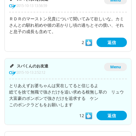
Menu
2015-10-13 13:56:59
ＲＤＲのマーストン兄貴について聞いてみて欲しいな。カミ
さんとの馴れ初めや彼の若かりし頃の過ちとその償い、それ
と息子の成長も含めて。
2
返信
スパくんのお友達
Menu
2015-10-13 2:52:12
とりあえずお婆ちゃんは実在してると信じるよ
総てを捨て無職で強さだけを追い求める根無し草の リュウ
大富豪のボンボンで強さだけを追求する ケン
このボンクラどもをお願いします
12
返信