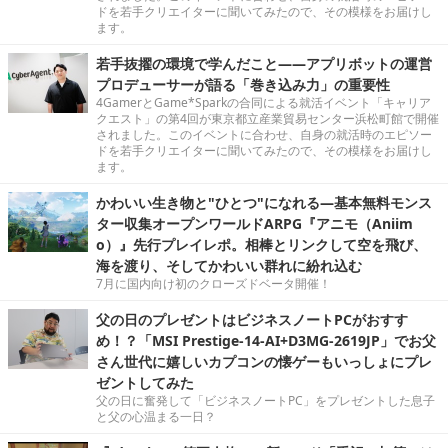
ドを若手クリエイターに聞いてみたので、その模様をお届けし
ます。
若手抜擢の環境で学んだこと――アプリボットの運営
プロデューサーが語る「巻き込み力」の重要性
4GamerとGame*Sparkの合同による就活イベント「キャリア
クエスト」の第4回が東京都立産業貿易センター浜松町館で開催
されました。このイベントに合わせ、自身の就活時のエピソー
ドを若手クリエイターに聞いてみたので、その模様をお届けし
ます。
かわいい生き物と"ひとつ"になれる―基本無料モンス
ター収集オープンワールドARPG『アニモ（Aniim
o）』先行プレイレポ。相棒とリンクして空を飛び、
海を渡り、そしてかわいい群れに紛れ込む
7月に国内向け初のクローズドベータ開催！
父の日のプレゼントはビジネスノートPCがおすす
め！？「MSI Prestige-14-AI+D3MG-2619JP」でお父
さん世代に嬉しいカプコンの懐ゲーもいっしょにプレ
ゼントしてみた
父の日に奮発して「ビジネスノートPC」をプレゼントした息子
と父の心温まる一日？