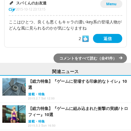
スパくんのお友達
Menu
2015-10-12 23:13:15
ここはひとつ、良くも悪くもキャラの濃いkey系の登場人物が
どんな風に見られるのかが気になりますね
2
返信
コメントをすべて読む（全41件）
関連ニュース
【総力特集】『ゲームに登場する印象的なトイレ』10
選
連載・特集
2015.2.7 Sat 12:00
【総力特集】『ゲームに組み込まれた衝撃の実績/トロ
フィー』10選
連載・特集
2015.5.3 Sun 16:50