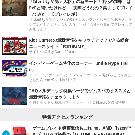
『Identity V 第五人格』の新モード「手記の加筆」は
PvEと聞いたけれど……実際どうなの？集まってプレイ
してみた！【プレイレポ】
『Identity V 第五人格』が好きな人やプレイしたことある人、全
くプレイしたことがない人など、様々な4人を集めてプレイして
みました！
Riot Gamesの最新情報をキャッチアップできる総合
ニュースサイト「FISTBUMP」
サイトの運営はGame*Spark！
インディーゲーム特化のコーナー「Indie Hype Trai
n」
“ハードコアゲーマー”と“インディーゲーム”を繋げることを目的
としたGame*Spark特別企画。
THQノルディック特集ページでゲムスパのオススメと
最新情報をチェックしよう
今最もホットな海外パブリッシャー THQ Nordicを徹底特集！
特集アクセスランキング
ゲームプレイも録画配信もこれ1台。AMD Ryzen™
AIプロセッサ搭載の「G TUNE P5-A7G60BK-D」