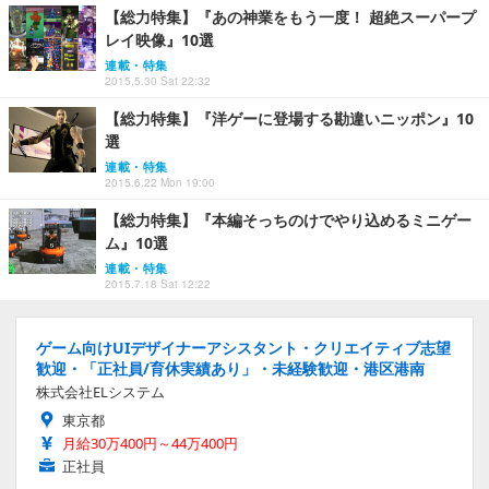
【総力特集】『あの神業をもう一度！ 超絶スーパープ
レイ映像』10選
連載・特集
2015.5.30 Sat 22:32
【総力特集】『洋ゲーに登場する勘違いニッポン』10
選
連載・特集
2015.6.22 Mon 19:00
【総力特集】『本編そっちのけでやり込めるミニゲー
ム』10選
連載・特集
2015.7.18 Sat 12:22
ゲーム向けUIデザイナーアシスタント・クリエイティブ志望
歓迎・「正社員/育休実績あり」・未経験歓迎・港区港南
株式会社ELシステム
東京都
月給30万400円～44万400円
正社員