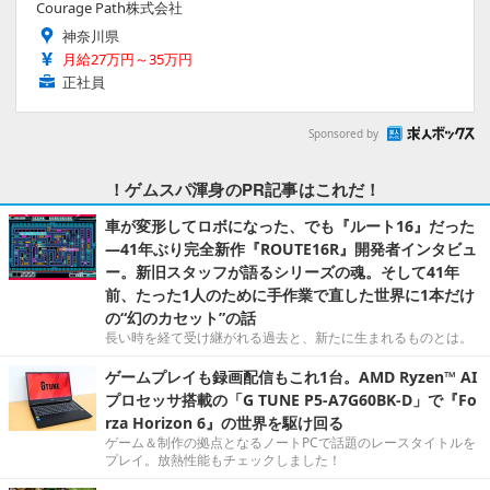
Courage Path株式会社
神奈川県
月給27万円～35万円
正社員
Sponsored by
！ゲムスパ渾身のPR記事はこれだ！
車が変形してロボになった、でも『ルート16』だった
―41年ぶり完全新作『ROUTE16R』開発者インタビュ
ー。新旧スタッフが語るシリーズの魂。そして41年
前、たった1人のために手作業で直した世界に1本だけ
の“幻のカセット”の話
長い時を経て受け継がれる過去と、新たに生まれるものとは。
ゲームプレイも録画配信もこれ1台。AMD Ryzen™ AI
プロセッサ搭載の「G TUNE P5-A7G60BK-D」で『Fo
rza Horizon 6』の世界を駆け回る
ゲーム＆制作の拠点となるノートPCで話題のレースタイトルを
プレイ。放熱性能もチェックしました！