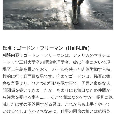
氏名：ゴードン・フリーマン（Half-Life）
相談内容
：ゴードン・フリーマンは、アメリカのマサチュ
ーセッツ工科大学卒の理論物理学者。彼は仕事において現
場至上主義を貫いており、バールを使った肉体労働すら積
極的に行う真面目な男です。今までゴードンは、幾百の雄
弁な言葉より、ひとつの行動を示す事で、周囲と良好な人
間関係を築いてきましたが、あまりにも無口なため仲間か
ら注意を受ける事も……。そこで相談なのですが、昭和に絶
滅したはずの不器用すぎる男は、これからも上手くやって
いけるでしょうか？ちなみに、仕事の同僚の娘とは結構良