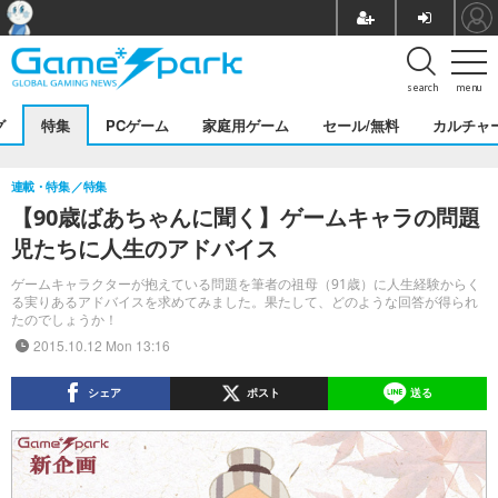
search
menu
グ
特集
PCゲーム
家庭用ゲーム
セール/無料
カルチャ
連載・特集
特集
【90歳ばあちゃんに聞く】ゲームキャラの問題
児たちに人生のアドバイス
ゲームキャラクターが抱えている問題を筆者の祖母（91歳）に人生経験からく
る実りあるアドバイスを求めてみました。果たして、どのような回答が得られ
たのでしょうか！
2015.10.12 Mon 13:16
シェア
ポスト
送る