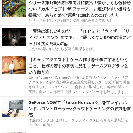
シリーズ第1作が現行機向けに復活！懐かしくも色褪せ
ない『カルドセプト ザ ファースト』遊びやすい機能も
搭載で、あらためて“原典”に触れるのにぴったり
シリーズ第1作が現行機向けの新機能を備えて復活！
「冒険は楽しいものだ」 ─『FF11』と『ウィザードリ
ィ ヴァリアンツ ダフネ』、"優しくないRPG"の沼にど
っぷり沈んだ4人の話
ふたつの沼の住人たちが語る奥深さとは。
【キャリアクエスト】ゲーム作りを仕事にするという
こと。セガの若手の事例に見る，ゲームプログラマと
いう働き方
Game*Sparkと4Gamerの合同による就活イベント「キャリア
クエスト」の第4回が東京都立産業貿易センター浜松町館で開催
されました。このイベントに合わせて取材した、各社の現場で
実際に働いている若手社員へのインタビューをお届けします。
GeForce NOWで『Forza Horizon 6』をプレイ。ハ
ンドルコントローラー×クラウドゲーミングの底力を体
感
体感的にラグはほぼ無し。グラフィックスはもちろん最高設定
でプレイ可能！