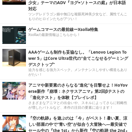
少女」テーマのADV『ヨグ=ソトースの庭』が日本語
対応
ツンデレドラゴン娘や無口な複眼死神美少女など、属性てんこ
もりのヒロインたちがアツい！
ゲームコマースの最前線ーXsolla特集
Xsollaの最新情報はこちらから！
AAAゲームも制作も妥協なし。「Lenovo Legion To
wer 5」はCore Ultra世代の“全てこなせるゲーミング
デスクトップ”
迫力を感じる強力スペック。メンテナンスしやすい構造もあり
がたい！
アニマや新要素のさらなる“進化”を目撃せよ！HoYov
erse新作『崩壊：ネクサスアニマ』第2回βテストの
「進化テスト」を体験【プレイレポ】
さまざまなアニマとの出会いや、スキルによってさらに戦略性
が増したバトルなど、本作の注目の要素に迫ります！
『空の軌跡』を遊ぶのは「今」がベスト！暑い夏、涼
しい部屋の中で“青い空”が似合う大冒険へ―最安値で
セール中の『the 1st』から新作『空の軌跡 the 2nd』