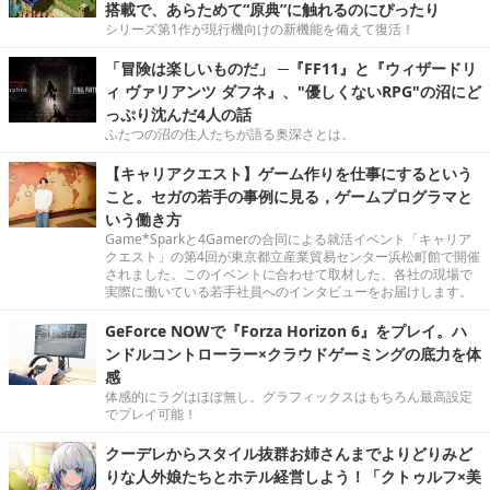
搭載で、あらためて“原典”に触れるのにぴったり
シリーズ第1作が現行機向けの新機能を備えて復活！
「冒険は楽しいものだ」 ─『FF11』と『ウィザードリ
ィ ヴァリアンツ ダフネ』、"優しくないRPG"の沼にど
っぷり沈んだ4人の話
ふたつの沼の住人たちが語る奥深さとは。
【キャリアクエスト】ゲーム作りを仕事にするという
こと。セガの若手の事例に見る，ゲームプログラマと
いう働き方
Game*Sparkと4Gamerの合同による就活イベント「キャリア
クエスト」の第4回が東京都立産業貿易センター浜松町館で開催
されました。このイベントに合わせて取材した、各社の現場で
実際に働いている若手社員へのインタビューをお届けします。
GeForce NOWで『Forza Horizon 6』をプレイ。ハ
ンドルコントローラー×クラウドゲーミングの底力を体
感
体感的にラグはほぼ無し。グラフィックスはもちろん最高設定
でプレイ可能！
クーデレからスタイル抜群お姉さんまでよりどりみど
りな人外娘たちとホテル経営しよう！「クトゥルフ×美