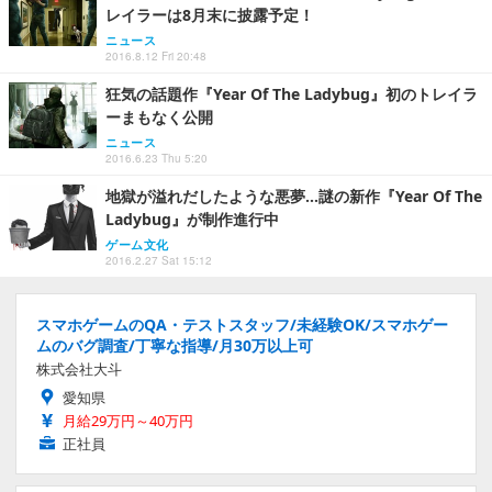
レイラーは8月末に披露予定！
ニュース
2016.8.12 Fri 20:48
狂気の話題作『Year Of The Ladybug』初のトレイラ
ーまもなく公開
ニュース
2016.6.23 Thu 5:20
地獄が溢れだしたような悪夢…謎の新作『Year Of The
Ladybug』が制作進行中
ゲーム文化
2016.2.27 Sat 15:12
スマホゲームのQA・テストスタッフ/未経験OK/スマホゲー
ムのバグ調査/丁寧な指導/月30万以上可
株式会社大斗
愛知県
月給29万円～40万円
正社員