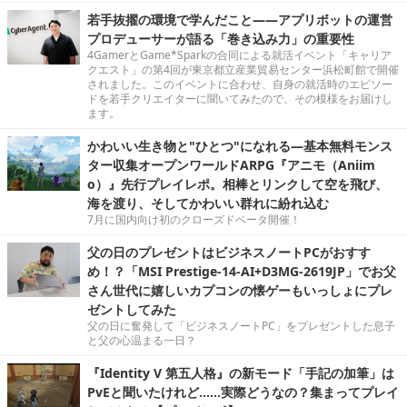
若手抜擢の環境で学んだこと――アプリボットの運営
プロデューサーが語る「巻き込み力」の重要性
4GamerとGame*Sparkの合同による就活イベント「キャリア
クエスト」の第4回が東京都立産業貿易センター浜松町館で開催
されました。このイベントに合わせ、自身の就活時のエピソー
ドを若手クリエイターに聞いてみたので、その模様をお届けし
ます。
かわいい生き物と"ひとつ"になれる―基本無料モンス
ター収集オープンワールドARPG『アニモ（Aniim
o）』先行プレイレポ。相棒とリンクして空を飛び、
海を渡り、そしてかわいい群れに紛れ込む
7月に国内向け初のクローズドベータ開催！
父の日のプレゼントはビジネスノートPCがおすす
め！？「MSI Prestige-14-AI+D3MG-2619JP」でお父
さん世代に嬉しいカプコンの懐ゲーもいっしょにプレ
ゼントしてみた
父の日に奮発して「ビジネスノートPC」をプレゼントした息子
と父の心温まる一日？
『Identity V 第五人格』の新モード「手記の加筆」は
PvEと聞いたけれど……実際どうなの？集まってプレイ