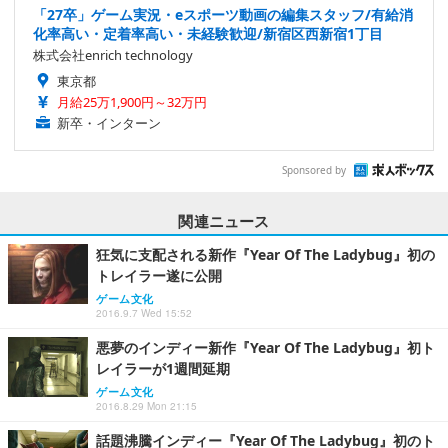
「27卒」ゲーム実況・eスポーツ動画の編集スタッフ/有給消
化率高い・定着率高い・未経験歓迎/新宿区西新宿1丁目
株式会社enrich technology
東京都
月給25万1,900円～32万円
新卒・インターン
Sponsored by
関連ニュース
狂気に支配される新作『Year Of The Ladybug』初の
トレイラー遂に公開
ゲーム文化
2016.9.7 Wed 15:52
悪夢のインディー新作『Year Of The Ladybug』初ト
レイラーが1週間延期
ゲーム文化
2016.8.29 Mon 21:15
話題沸騰インディー『Year Of The Ladybug』初のト