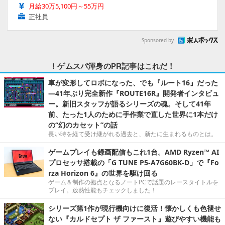
月給30万5,100円～55万円
正社員
Sponsored by
！ゲムスパ渾身のPR記事はこれだ！
車が変形してロボになった、でも『ルート16』だった
―41年ぶり完全新作『ROUTE16R』開発者インタビュ
ー。新旧スタッフが語るシリーズの魂。そして41年
前、たった1人のために手作業で直した世界に1本だけ
の“幻のカセット”の話
長い時を経て受け継がれる過去と、新たに生まれるものとは。
ゲームプレイも録画配信もこれ1台。AMD Ryzen™ AI
プロセッサ搭載の「G TUNE P5-A7G60BK-D」で『Fo
rza Horizon 6』の世界を駆け回る
ゲーム＆制作の拠点となるノートPCで話題のレースタイトルを
プレイ。放熱性能もチェックしました！
シリーズ第1作が現行機向けに復活！懐かしくも色褪せ
ない『カルドセプト ザ ファースト』遊びやすい機能も