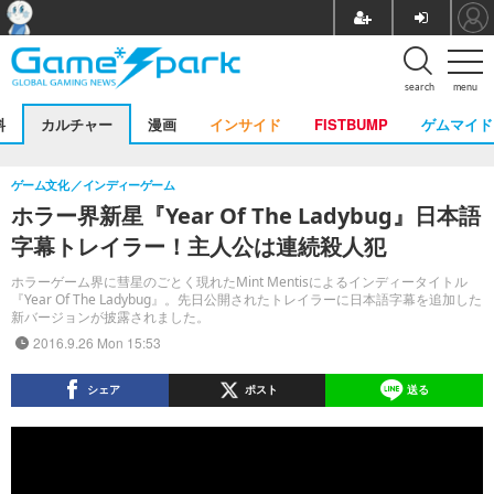
search
menu
料
カルチャー
漫画
インサイド
FISTBUMP
ゲムマイド
ゲーム文化
インディーゲーム
ホラー界新星『Year Of The Ladybug』日本語
字幕トレイラー！主人公は連続殺人犯
ホラーゲーム界に彗星のごとく現れたMint Mentisによるインディータイトル
『Year Of The Ladybug』。先日公開されたトレイラーに日本語字幕を追加した
新バージョンが披露されました。
2016.9.26 Mon 15:53
シェア
ポスト
送る