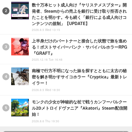
数十万本ヒット成人向け『ヤリステメスブター』開
発者、Steamからの売上を銀行に受け取り拒否され
たことを明かす。今も続く「銀行による成人向けコ
ンテンツの規制」【UPDATE】
2026.8.5 Wed 13:15
上半身だけのパートナーと接合した状態で旅を進め
る！ポストサイバーパンク・サバイバルホラーRPG
『GRAFT』
2025.12.16 Tue 16:48
南極で行方不明になった妹を探すとともに太古の秘
密を解き明かすサイコホラー『Cryptica』最新トレ
イラー！
2026.8.5 Wed 18:30
モンクの少女が神秘的な杖で戦うカンフーパルクー
ル2Dメトロイドヴァニア『Akatori』Steam配信開
始！
2026.8.6 Thu 19:30