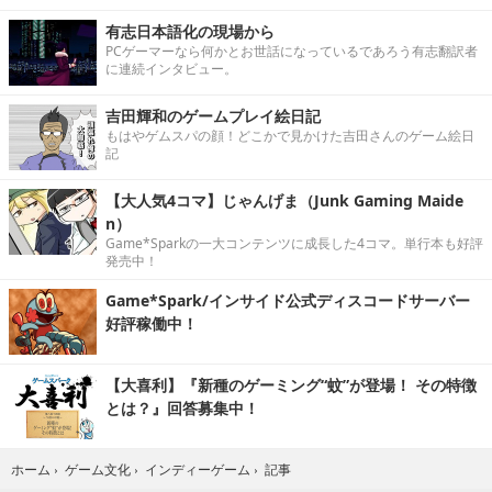
有志日本語化の現場から
PCゲーマーなら何かとお世話になっているであろう有志翻訳者
に連続インタビュー。
吉田輝和のゲームプレイ絵日記
もはやゲムスパの顔！どこかで見かけた吉田さんのゲーム絵日
記
【大人気4コマ】じゃんげま（Junk Gaming Maide
n）
Game*Sparkの一大コンテンツに成長した4コマ。単行本も好評
発売中！
Game*Spark/インサイド公式ディスコードサーバー
好評稼働中！
【大喜利】『新種のゲーミング“蚊”が登場！ その特徴
とは？』回答募集中！
記事
ホーム
›
ゲーム文化
›
インディーゲーム
›