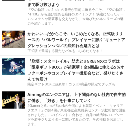
まで駆け抜けよう
『空の軌跡 the 2nd』の発売が目前に迫る今こそ、『空の軌跡 t
he 1st』から遊び始める絶好のタイミング！ 快適になったゲー
ムシステムや新要素を交えながら、今遊びたい本シリーズの魅
力を紹介します。
かわいい…だからこそ、いじめたくなる。正式版リリ
ースの『パルワールド』プレイヤーに訊く“キュートア
グレッション×パル”の底知れぬ魅力とは
正式版で登場する新たなパルもいじめたくなる！
『崩壊：スターレイル』爻光とUGREENのコラボは
「限定ギフトBOX」が超豪華！全6商品に使える5％オ
フクーポンやコスプレイヤー撮影会など、盛りだくさ
んでお届け
限定ギフトBOXは超豪華！コラボ4商品や限定でグッズも
Aimingのエンジニアは、上下関係のない社内で自主的
に働き、「好き」を仕事にしていく
4GamerとGame*Sparkの合同による就活イベント「キャリア
クエスト」の第4回が東京都立産業貿易センター浜松町館で開催
されました。このイベントに合わせ、自身の就活時のエピソー
ドを若手クリエイターに聞いてみたので、その模様をお届けし
ます。