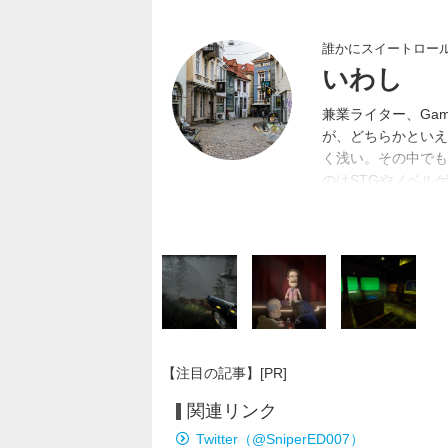
誰かにスイートロー
いわし
兼業ライター、Gam
が、どちらかといえ
く浅い。その中でも
のはSTGやノベル
馬場。
【注目の記事】[PR]
関連リンク
Twitter（@SniperED007）