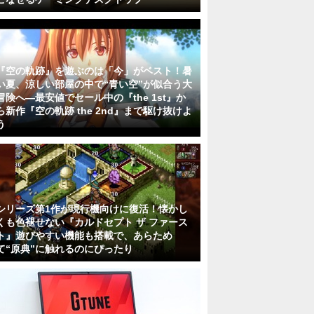
『空の軌跡』を遊ぶのは「今」がベスト！暑
い夏、涼しい部屋の中で“青い空”が似合う大
冒険へ―最安値でセール中の『the 1st』か
ら新作『空の軌跡 the 2nd』まで駆け抜けよ
う
シリーズ第1作が現行機向けに復活！懐かし
くも色褪せない『カルドセプト ザ ファース
ト』遊びやすい機能も搭載で、あらため
て“原典”に触れるのにぴったり