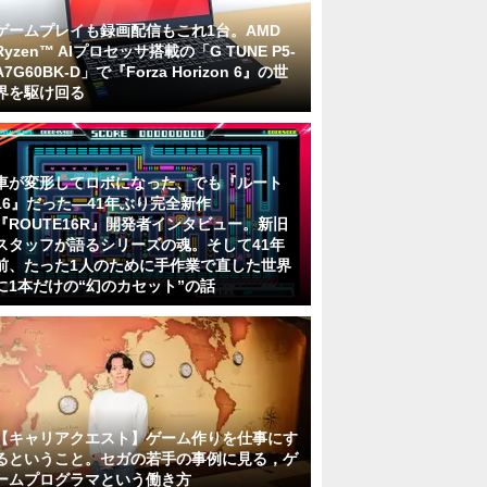
ゲームプレイも録画配信もこれ1台。AMD
Ryzen™ AIプロセッサ搭載の「G TUNE P5-
A7G60BK-D」で『Forza Horizon 6』の世
界を駆け回る
車が変形してロボになった、でも『ルート
16』だった―41年ぶり完全新作
『ROUTE16R』開発者インタビュー。新旧
スタッフが語るシリーズの魂。そして41年
前、たった1人のために手作業で直した世界
に1本だけの“幻のカセット”の話
【キャリアクエスト】ゲーム作りを仕事にす
るということ。セガの若手の事例に見る，ゲ
ームプログラマという働き方