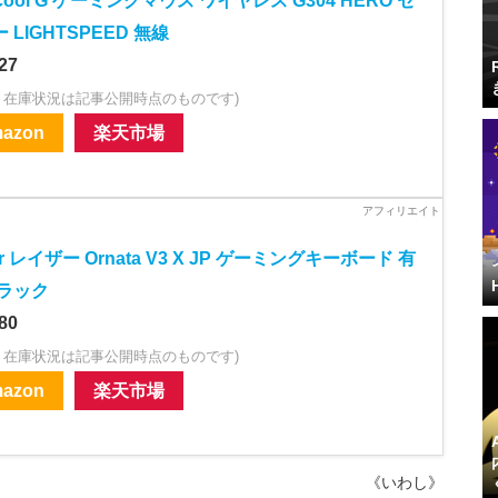
icool G ゲーミングマウス ワイヤレス G304 HERO セ
 LIGHTSPEED 無線
27
・在庫状況は記事公開時点のものです)
azon
楽天市場
er レイザー Ornata V3 X JP ゲーミングキーボード 有
ブラック
80
・在庫状況は記事公開時点のものです)
azon
楽天市場
《いわし》