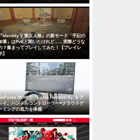
『Identity V 第五人格』の新モード「手記の
加筆」はPvEと聞いたけれど……実際どうな
の？集まってプレイしてみた！【プレイレ
ポ】
GeForce NOWで『Forza Horizon 6』をプ
レイ。ハンドルコントローラー×クラウドゲ
ーミングの底力を体感