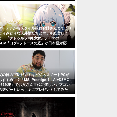
クーデレからスタイル抜群お姉さんまでより
どりみどりな人外娘たちとホテル経営しよ
う！「クトゥルフ×美少女」テーマの
ADV『ヨグ=ソトースの庭』が日本語対応
父の日のプレゼントはビジネスノートPCが
おすすめ！？「MSI Prestige-14-AI+D3MG-
2619JP」でお父さん世代に嬉しいカプコン
の懐ゲーもいっしょにプレゼントしてみた