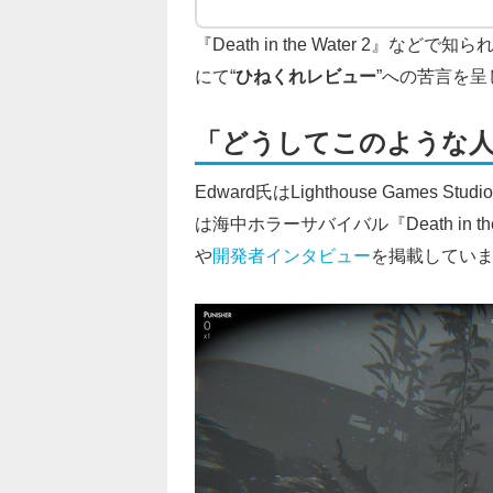
『Death in the Water 2』などで知ら
にて“
ひねくれレビュー
”への苦言を
「どうしてこのような
Edward氏はLighthouse Gam
は海中ホラーサバイバル『Death in the
や
開発者インタビュー
を掲載してい