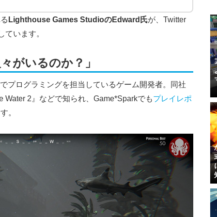
れる
Lighthouse Games StudioのEdward氏
が、Twitter
呈しています。
人々がいるのか？」
es Studioでプログラミングを担当しているゲーム開発者。同社
 Water 2』などで知られ、Game*Sparkでも
プレイレポ
ます。