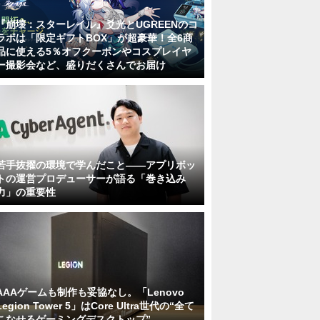
『崩壊：スターレイル』爻光とUGREENのコ
ラボは「限定ギフトBOX」が超豪華！全6商
品に使える5％オフクーポンやコスプレイヤ
ー撮影会など、盛りだくさんでお届け
若手抜擢の環境で学んだこと――アプリボッ
トの運営プロデューサーが語る「巻き込み
力」の重要性
AAAゲームも制作も妥協なし。「Lenovo
Legion Tower 5」はCore Ultra世代の“全て
こなせるゲーミングデスクトップ”