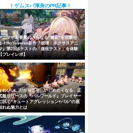
！ゲムスパ渾身のPR記事！
アニマや新要素のさらなる“進化”を目撃せ
よ！HoYoverse新作『崩壊：ネクサスアニ
マ』第2回βテストの「進化テスト」を体験
【プレイレポ】
かわいい…だからこそ、いじめたくなる。正
式版リリースの『パルワールド』プレイヤー
に訊く“キュートアグレッション×パル”の底
知れぬ魅力とは