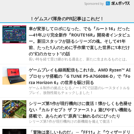
Sponsored by
！ゲムスパ渾身のPR記事はこれだ！
車が変形してロボになった、でも『ルート16』だった
―41年ぶり完全新作『ROUTE16R』開発者インタビュ
ー。新旧スタッフが語るシリーズの魂。そして41年
前、たった1人のために手作業で直した世界に1本だけ
の“幻のカセット”の話
長い時を経て受け継がれる過去と、新たに生まれるものとは。
ゲームプレイも録画配信もこれ1台。AMD Ryzen™ AI
プロセッサ搭載の「G TUNE P5-A7G60BK-D」で『Fo
rza Horizon 6』の世界を駆け回る
ゲーム＆制作の拠点となるノートPCで話題のレースタイトルを
プレイ。放熱性能もチェックしました！
シリーズ第1作が現行機向けに復活！懐かしくも色褪せ
ない『カルドセプト ザ ファースト』遊びやすい機能も
搭載で、あらためて“原典”に触れるのにぴったり
シリーズ第1作が現行機向けの新機能を備えて復活！
「冒険は楽しいものだ」 ─『FF11』と『ウィザードリ