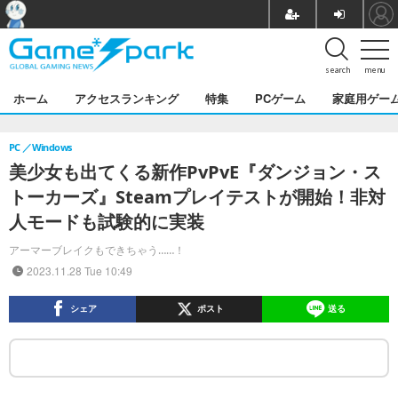
search
menu
ホーム
アクセスランキング
特集
PCゲーム
家庭用ゲー
PC
Windows
美少女も出てくる新作PvPvE『ダンジョン・ス
トーカーズ』Steamプレイテストが開始！非対
人モードも試験的に実装
アーマーブレイクもできちゃう……！
2023.11.28 Tue 10:49
シェア
ポスト
送る