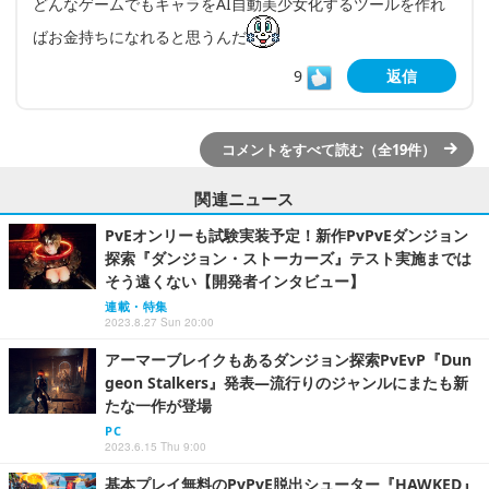
どんなゲームでもキャラをAI自動美少女化するツールを作れ
ばお金持ちになれると思うんだ
9
返信
コメントをすべて読む（全19件）
関連ニュース
PvEオンリーも試験実装予定！新作PvPvEダンジョン
探索『ダンジョン・ストーカーズ』テスト実施までは
そう遠くない【開発者インタビュー】
連載・特集
2023.8.27 Sun 20:00
アーマーブレイクもあるダンジョン探索PvEvP『Dun
geon Stalkers』発表―流行りのジャンルにまたも新
たな一作が登場
PC
2023.6.15 Thu 9:00
基本プレイ無料のPvPvE脱出シューター『HAWKED』