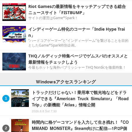
Riot Gamesの最新情報をキャッチアップできる総合
ニュースサイト「FISTBUMP」
サイトの運営はGame*Spark！
インディーゲーム特化のコーナー「Indie Hype Trai
n」
“ハードコアゲーマー”と“インディーゲーム”を繋げることを目的
としたGame*Spark特別企画。
THQノルディック特集ページでゲムスパのオススメと
最新情報をチェックしよう
今最もホットな海外パブリッシャー THQ Nordicを徹底特集！
Windowsアクセスランキング
トラックだけじゃない！乗用車で観光地などをドラ
イブできる『American Truck Simulator』「Road
Trip」の新機能「Atlas」情報公開
2026.8.8 Sat 7:30
時間内に格ゲーコマンドを入力して生き残れ！『CO
MMAND MONSTER』Steam向けに配信―1P/2P側