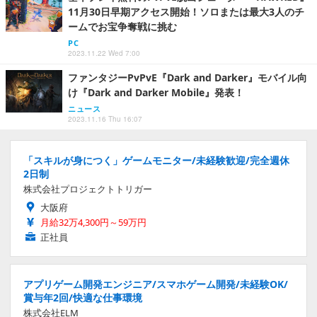
11月30日早期アクセス開始！ソロまたは最大3人のチ
ームでお宝争奪戦に挑む
PC
2023.11.22 Wed 7:00
ファンタジーPvPvE『Dark and Darker』モバイル向
け『Dark and Darker Mobile』発表！
ニュース
2023.11.16 Thu 16:07
「スキルが身につく」ゲームモニター/未経験歓迎/完全週休
2日制
株式会社プロジェクトトリガー
大阪府
月給32万4,300円～59万円
正社員
アプリゲーム開発エンジニア/スマホゲーム開発/未経験OK/
賞与年2回/快適な仕事環境
株式会社ELM