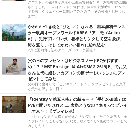
クエスト」の第4回が東京都立産業貿易センター浜松町館で開催
されました。このイベントに合わせ、自身の就活時のエピソー
ドを若手クリエイターに聞いてみたので、その模様をお届けし
ます。
かわいい生き物と"ひとつ"になれる―基本無料モンス
ター収集オープンワールドARPG『アニモ（Aniim
o）』先行プレイレポ。相棒とリンクして空を飛び、
海を渡り、そしてかわいい群れに紛れ込む
7月に国内向け初のクローズドベータ開催！
父の日のプレゼントはビジネスノートPCがおすす
め！？「MSI Prestige-14-AI+D3MG-2619JP」でお父
さん世代に嬉しいカプコンの懐ゲーもいっしょにプレ
ゼントしてみた
父の日に奮発して「ビジネスノートPC」をプレゼントした息子
と父の心温まる一日？
『Identity V 第五人格』の新モード「手記の加筆」は
PvEと聞いたけれど……実際どうなの？集まってプレイ
してみた！【プレイレポ】
『Identity V 第五人格』が好きな人やプレイしたことある人、全
くプレイしたことがない人など、様々な4人を集めてプレイして
みました！