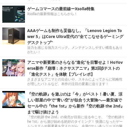
ゲームコマースの最前線ーXsolla特集
Xsollaの最新情報はこちらから！
AAAゲームも制作も妥協なし。「Lenovo Legion To
wer 5」はCore Ultra世代の“全てこなせるゲーミング
デスクトップ”
迫力を感じる強力スペック。メンテナンスしやすい構造もあり
がたい！
アニマや新要素のさらなる“進化”を目撃せよ！HoYov
erse新作『崩壊：ネクサスアニマ』第2回βテストの
「進化テスト」を体験【プレイレポ】
さまざまなアニマとの出会いや、スキルによってさらに戦略性
が増したバトルなど、本作の注目の要素に迫ります！
『空の軌跡』を遊ぶのは「今」がベスト！暑い夏、涼
しい部屋の中で“青い空”が似合う大冒険へ―最安値で
セール中の『the 1st』から新作『空の軌跡 the 2nd』
まで駆け抜けよう
『空の軌跡 the 2nd』の発売が目前に迫る今こそ、『空の軌跡 t
he 1st』から遊び始める絶好のタイミング！ 快適になったゲー
ムシステムや新要素を交えながら、今遊びたい本シリーズの魅