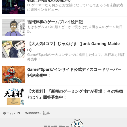
PCゲーマーなら何かとお世話になっているであろう有志翻訳者
に連続インタビュー。
吉田輝和のゲームプレイ絵日記
もはやゲムスパの顔！どこかで見かけた吉田さんのゲーム絵日
記
【大人気4コマ】じゃんげま（Junk Gaming Maide
n）
Game*Sparkの一大コンテンツに成長した4コマ。単行本も好評
発売中！
Game*Spark/インサイド公式ディスコードサーバー
好評稼働中！
【大喜利】『新種のゲーミング“蚊”が登場！ その特徴
とは？』回答募集中！
記事
ホーム
›
PC
›
Windows
›