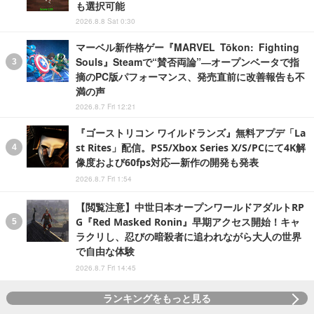
も選択可能
2026.8.8 Sat 0:30
マーベル新作格ゲー『MARVEL Tōkon: Fighting
Souls』Steamで“賛否両論”―オープンベータで指
摘のPC版パフォーマンス、発売直前に改善報告も不
満の声
2026.8.7 Fri 12:21
『ゴーストリコン ワイルドランズ』無料アプデ「La
st Rites」配信。PS5/Xbox Series X/S/PCにて4K解
像度および60fps対応―新作の開発も発表
2026.8.7 Fri 1:54
【閲覧注意】中世日本オープンワールドアダルトRP
G『Red Masked Ronin』早期アクセス開始！キャ
ラクリし、忍びの暗殺者に追われながら大人の世界
で自由な体験
2026.8.7 Fri 14:45
ランキングをもっと見る