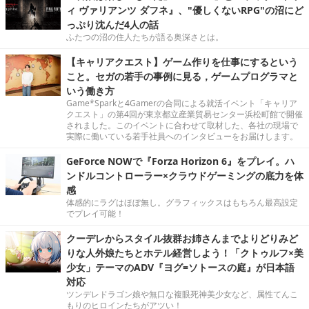
ィ ヴァリアンツ ダフネ』、"優しくないRPG"の沼にど
っぷり沈んだ4人の話
ふたつの沼の住人たちが語る奥深さとは。
【キャリアクエスト】ゲーム作りを仕事にするという
こと。セガの若手の事例に見る，ゲームプログラマと
いう働き方
Game*Sparkと4Gamerの合同による就活イベント「キャリア
クエスト」の第4回が東京都立産業貿易センター浜松町館で開催
されました。このイベントに合わせて取材した、各社の現場で
実際に働いている若手社員へのインタビューをお届けします。
GeForce NOWで『Forza Horizon 6』をプレイ。ハ
ンドルコントローラー×クラウドゲーミングの底力を体
感
体感的にラグはほぼ無し。グラフィックスはもちろん最高設定
でプレイ可能！
クーデレからスタイル抜群お姉さんまでよりどりみど
りな人外娘たちとホテル経営しよう！「クトゥルフ×美
少女」テーマのADV『ヨグ=ソトースの庭』が日本語
対応
ツンデレドラゴン娘や無口な複眼死神美少女など、属性てんこ
もりのヒロインたちがアツい！