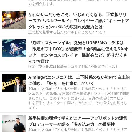
力を紹介します。
かわいい…だからこそ、いじめたくなる。正式版リリ
ースの『パルワールド』プレイヤーに訊く“キュートア
グレッション×パル”の底知れぬ魅力とは
正式版で登場する新たなパルもいじめたくなる！
『崩壊：スターレイル』爻光とUGREENのコラボは
「限定ギフトBOX」が超豪華！全6商品に使える5％オ
フクーポンやコスプレイヤー撮影会など、盛りだくさ
んでお届け
限定ギフトBOXは超豪華！コラボ4商品や限定でグッズも
Aimingのエンジニアは、上下関係のない社内で自主的
に働き、「好き」を仕事にしていく
4GamerとGame*Sparkの合同による就活イベント「キャリア
クエスト」の第4回が東京都立産業貿易センター浜松町館で開催
されました。このイベントに合わせ、自身の就活時のエピソー
ドを若手クリエイターに聞いてみたので、その模様をお届けし
ます。
若手抜擢の環境で学んだこと――アプリボットの運営
プロデューサーが語る「巻き込み力」の重要性
4GamerとGame*Sparkの合同による就活イベント「キャリア