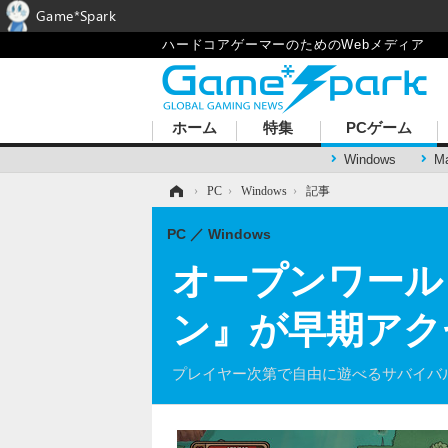
Game*Spark
ハードコアゲーマーのためのWebメディア
ホーム
特集
PCゲーム
Windows
M
ホーム
›
PC
›
Windows
›
記事
PC
Windows
オープンワール
ン』が早期アク
プレイヤー次第で自由に遊べるサバイバル