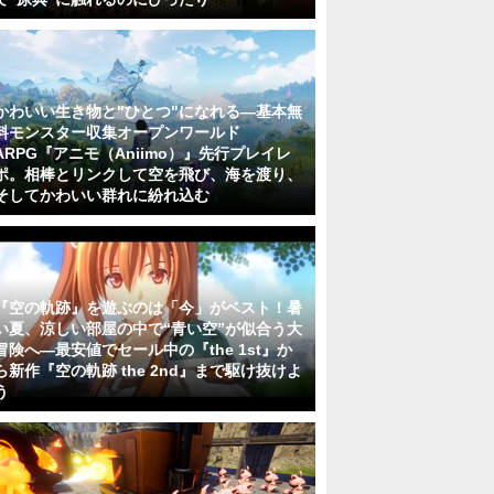
かわいい生き物と"ひとつ"になれる―基本無
料モンスター収集オープンワールド
ARPG『アニモ（Aniimo）』先行プレイレ
ポ。相棒とリンクして空を飛び、海を渡り、
そしてかわいい群れに紛れ込む
『空の軌跡』を遊ぶのは「今」がベスト！暑
い夏、涼しい部屋の中で“青い空”が似合う大
冒険へ―最安値でセール中の『the 1st』か
ら新作『空の軌跡 the 2nd』まで駆け抜けよ
う