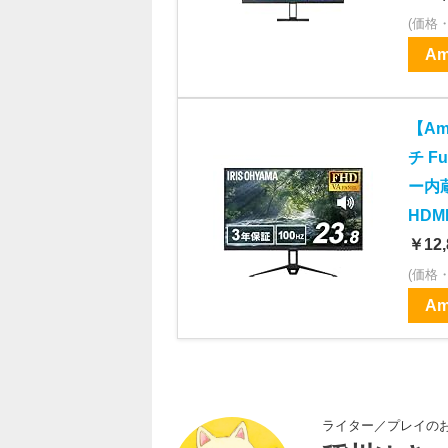
(価格
Am
【Am
チ F
ー内
HDMI
￥12,
(価格
Am
ライター／プレイの