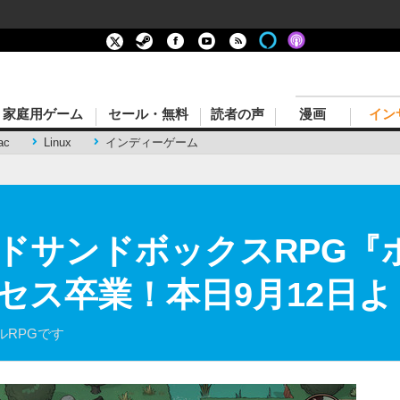
家庭用ゲーム
セール・無料
読者の声
漫画
イン
ac
Linux
インディーゲーム
ドサンドボックスRPG『
セス卒業！本日9月12日
RPGです