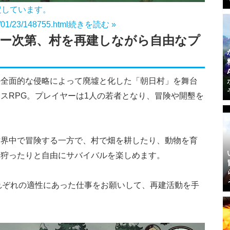
定しています。
5/01/23/148755.html
続きを読む »
ー次第、村を再建しながら自由なプ
の全面的な侵略によって廃墟と化した「朝日村」を舞台
スRPG。プレイヤーは1人の若者となり、冒険や開墾を
世界中で冒険する一方で、村で畑を耕したり、動物を育
を狩ったりと自由にサバイバルを楽しめます。
れぞれの適性にあった仕事をお願いして、再建活動を手