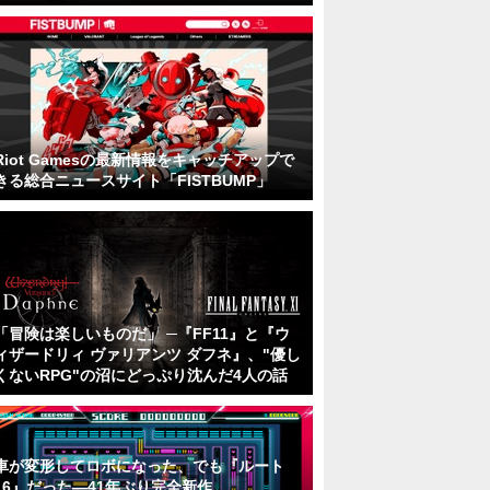
Riot Gamesの最新情報をキャッチアップで
きる総合ニュースサイト「FISTBUMP」
「冒険は楽しいものだ」 ─『FF11』と『ウ
ィザードリィ ヴァリアンツ ダフネ』、"優し
くないRPG"の沼にどっぷり沈んだ4人の話
車が変形してロボになった、でも『ルート
16』だった―41年ぶり完全新作