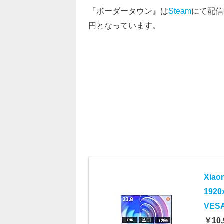
『ボーダータウン』は
Steam
にて配信中
円となっています。
Xia
192
VE
￥10,