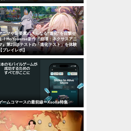
アニマや新要素のさらなる“進化”を目撃せ
よ！HoYoverse新作『崩壊：ネクサスアニ
マ』第2回βテストの「進化テスト」を体験
【プレイレポ】
ゲームコマースの最前線ーXsolla特集