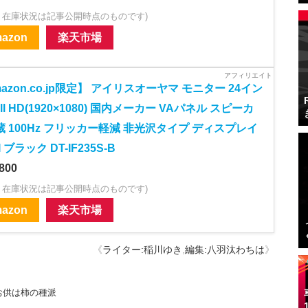
・在庫状況は記事公開時点のものです)
azon
楽天市場
azon.co.jp限定】 アイリスオーヤマ モニター 24イン
ull HD(1920×1080) 国内メーカー VAパネル スピーカ
蔵 100Hz フリッカー軽減 非光沢タイプ ディスプレイ
 ブラック DT-IF235S-B
800
・在庫状況は記事公開時点のものです)
azon
楽天市場
《
ライター:稲川ゆき
,
編集:八羽汰わちは
》
お供は柿の種派