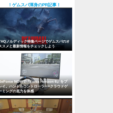
！ゲムスパ渾身のPR記事！
THQノルディック特集ページでゲムスパのオ
ススメと最新情報をチェックしよう
GeForce NOWで『Forza Horizon 6』をプ
レイ。ハンドルコントローラー×クラウドゲ
ーミングの底力を体感