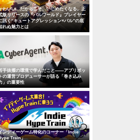
かわいい…だからこそ、いじめたくなる。正
式版リリースの『パルワールド』プレイヤー
に訊く“キュートアグレッション×パル”の底
知れぬ魅力とは
若手抜擢の環境で学んだこと――アプリボッ
トの運営プロデューサーが語る「巻き込み
力」の重要性
インディーゲーム特化のコーナー「Indie
Hype Train」