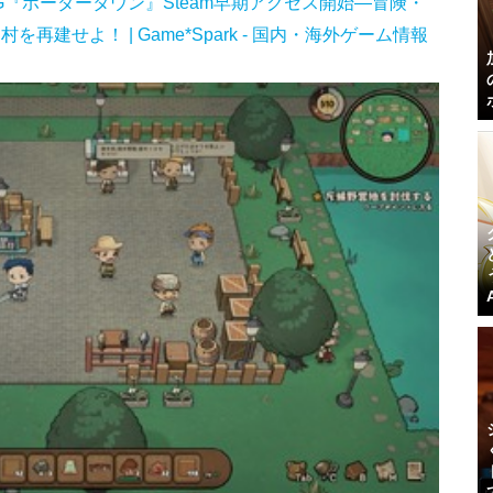
『ボーダータウン』Steam早期アクセス開始―冒険・
建せよ！ | Game*Spark - 国内・海外ゲーム情報