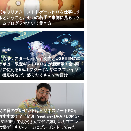
【キャリアクエスト】ゲーム作りを仕事にす
るということ。セガの若手の事例に見る，ゲ
ームプログラマという働き方
『崩壊：スターレイル』爻光とUGREENのコ
ラボは「限定ギフトBOX」が超豪華！全6商
品に使える5％オフクーポンやコスプレイヤ
ー撮影会など、盛りだくさんでお届け
父の日のプレゼントはビジネスノートPCが
おすすめ！？「MSI Prestige-14-AI+D3MG-
2619JP」でお父さん世代に嬉しいカプコン
の懐ゲーもいっしょにプレゼントしてみた