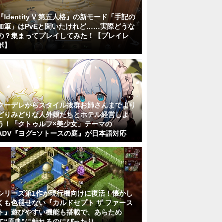
『Identity V 第五人格』の新モード「手記の
加筆」はPvEと聞いたけれど……実際どうな
の？集まってプレイしてみた！【プレイレ
ポ】
クーデレからスタイル抜群お姉さんまでより
どりみどりな人外娘たちとホテル経営しよ
う！「クトゥルフ×美少女」テーマの
ADV『ヨグ=ソトースの庭』が日本語対応
シリーズ第1作が現行機向けに復活！懐かし
くも色褪せない『カルドセプト ザ ファース
ト』遊びやすい機能も搭載で、あらため
て“原典”に触れるのにぴったり