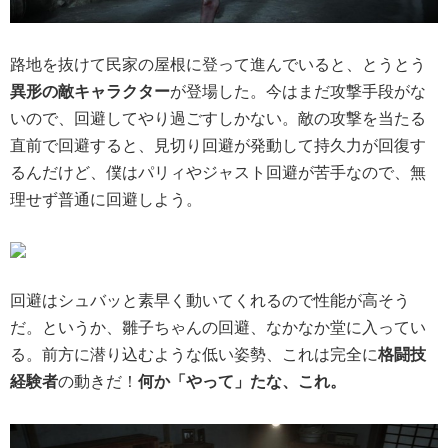
路地を抜けて民家の屋根に登って進んでいると、とうとう
異形の敵キャラクター
が登場した。今はまだ攻撃手段がな
いので、回避してやり過ごすしかない。敵の攻撃を当たる
直前で回避すると、見切り回避が発動して持久力が回復す
るんだけど、僕はパリィやジャスト回避が苦手なので、無
理せず普通に回避しよう。
回避はシュバッと素早く動いてくれるので性能が高そう
だ。というか、雛子ちゃんの回避、なかなか堂に入ってい
る。前方に潜り込むような低い姿勢、これは完全に
格闘技
経験者
の動きだ！
何か「やって」たな、これ。