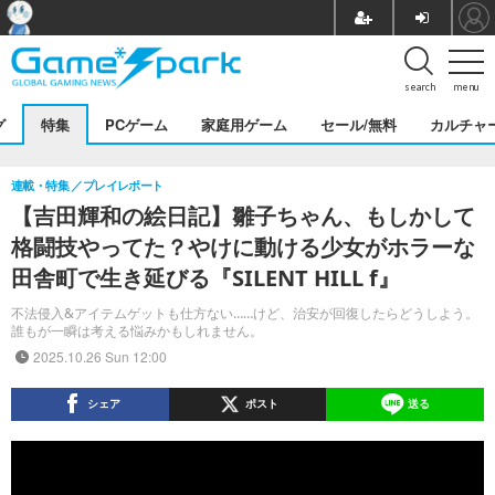
search
menu
グ
特集
PCゲーム
家庭用ゲーム
セール/無料
カルチャ
連載・特集
プレイレポート
【吉田輝和の絵日記】雛子ちゃん、もしかして
格闘技やってた？やけに動ける少女がホラーな
田舎町で生き延びる『SILENT HILL f』
不法侵入&アイテムゲットも仕方ない……けど、治安が回復したらどうしよう。
誰もが一瞬は考える悩みかもしれません。
2025.10.26 Sun 12:00
シェア
ポスト
送る