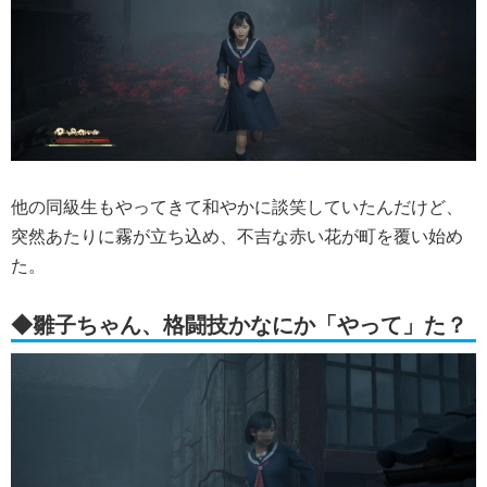
他の同級生もやってきて和やかに談笑していたんだけど、
突然あたりに霧が立ち込め、不吉な赤い花が町を覆い始め
た。
◆雛子ちゃん、格闘技かなにか「やって」た？