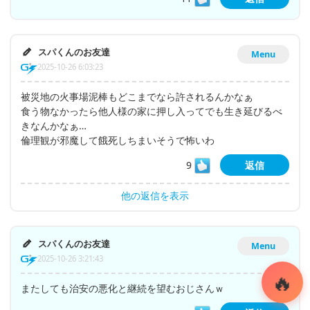
スパくんのお友達
Menu
2025-10-26 6:03:23
被災地の火事場泥棒もどこまでなら許されるんかなぁ
食う物なかったら他人様の家に押し入ってでも生き延びるべ
きなんかなぁ…
倫理観が邪魔して餓死しちまいそうで怖いわ
9
返信
他の返信を表示
スパくんのお友達
Menu
2025-10-26 3:21:43
またしても治安の悪化と継続を望むおじさんｗ