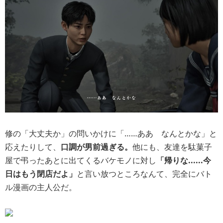
修の「大丈夫か」の問いかけに「……ああ なんとかな」と
応えたりして、
口調が男前過ぎる。
他にも、友達を駄菓子
屋で弔ったあとに出てくるバケモノに対し
「帰りな......今
日はもう閉店だよ」
と言い放つところなんて、完全にバト
ル漫画の主人公だ。