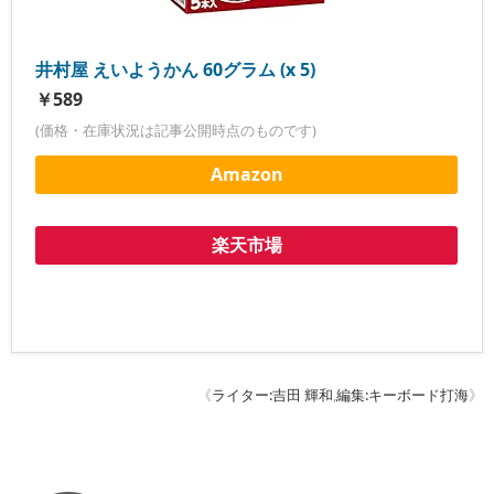
井村屋 えいようかん 60グラム (x 5)
￥589
(価格・在庫状況は記事公開時点のものです)
Amazon
楽天市場
《
ライター:吉田 輝和
,
編集:キーボード打海
》