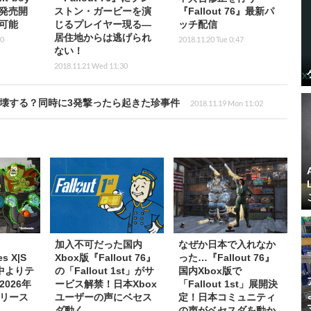
発売開
ストン・ガービーを演
『Fallout 76』最新パ
可能
じるプレイヤー現る―
ッチ配信
居住地からは逃げられ
30
2018.11.20 Tue 0:47
ない！
2018.11.21 Wed 11:30
すら破壊する？同時に3発撃ったら起きた珍事件
2018.11.19 Mon 11:02
加入不可だった国内
なぜか日本で入れなか
es X|S
Xbox版『Fallout 76』
った…『Fallout 76』
中よりテ
の「Fallout 1st」がサ
国内Xbox版で
026年
ービス解禁！日本Xbox
「Fallout 1st」展開決
リース
ユーザーの声にベセス
定！日本コミュニティ
ダ動く
の声がベセスダを動か