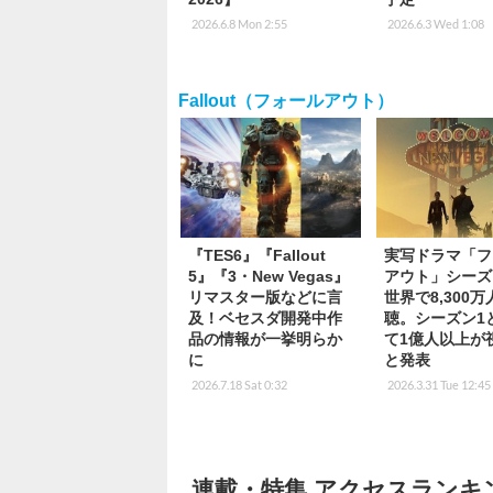
2026.6.8 Mon 2:55
2026.6.3 Wed 1:08
Fallout（フォールアウト）
『TES6』『Fallout
実写ドラマ「フ
5』『3・New Vegas』
アウト」シーズ
リマスター版などに言
世界で8,300
及！ベセスダ開発中作
聴。シーズン1
品の情報が一挙明らか
て1億人以上が
に
と発表
2026.7.18 Sat 0:32
2026.3.31 Tue 12:45
連載・特集 アクセスランキ