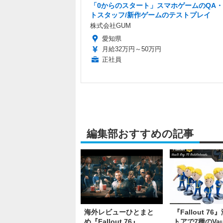
「0からのスタート」スマホゲームのQA
トスタッフ/新作ゲームのテストプレイ
株式会社GUM
愛知県
月給32万円～50万円
正社員
編集部おすすめの記事
海外レビューひとまと
『Fallout 7
め『Fallout 76』
トアで7種のVaul