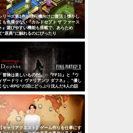
シリーズ第1作が現行機向けに復活！懐かし
くも色褪せない『カルドセプト ザ ファース
ト』遊びやすい機能も搭載で、あらため
て“原典”に触れるのにぴったり
「冒険は楽しいものだ」 ─『FF11』と『ウ
ィザードリィ ヴァリアンツ ダフネ』、"優し
くないRPG"の沼にどっぷり沈んだ4人の話
【キャリアクエスト】ゲーム作りを仕事にす