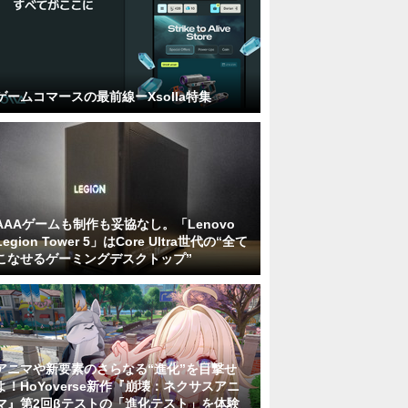
ゲームコマースの最前線ーXsolla特集
AAAゲームも制作も妥協なし。「Lenovo
Legion Tower 5」はCore Ultra世代の“全て
こなせるゲーミングデスクトップ”
アニマや新要素のさらなる“進化”を目撃せ
よ！HoYoverse新作『崩壊：ネクサスアニ
マ』第2回βテストの「進化テスト」を体験