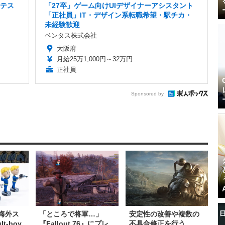
・テス
「27卒」ゲーム向けUIデザイナーアシスタント
「正社員」IT・デザイン系転職希望・駅チカ・
未経験歓迎
ベンタス株式会社
大阪府
月給25万1,000円～32万円
正社員
Sponsored by
6』海外ス
「ところで将軍…」
安定性の改善や複数の
t-boy
『Fallout 76』にプレ
不具合修正を行う