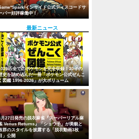
Game*Spark/インサイド公式ディスコードサ
ーバー好評稼働中！
最新ニュース
1025匹全てのポケモンを完全収録！30年の
歴史を詰め込んだ一冊「ポケモン公式ぜんこ
く図鑑 1996-2026」が大ボリューム
8月27日発売の脱衣麻雀『スーパーリアル麻
雀 Venus Returns』「ショウ子」が美貌と
抜群のスタイルを披露する「脱衣動画3枚
目」公開