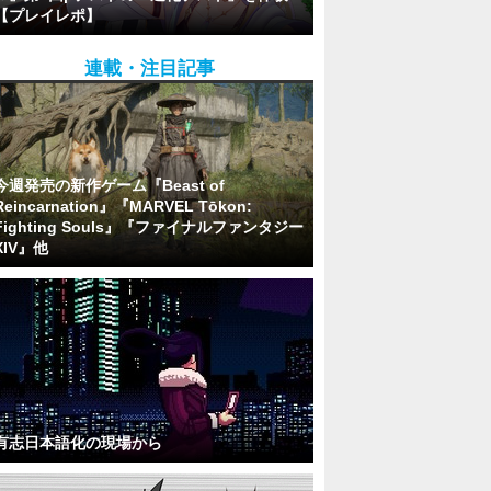
【プレイレポ】
連載・注目記事
今週発売の新作ゲーム『Beast of
Reincarnation』『MARVEL Tōkon:
Fighting Souls』『ファイナルファンタジー
XIV』他
有志日本語化の現場から