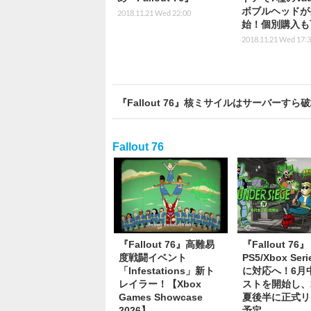
ボブルヘッドが
2018.11.21 Wed 22:00
始！個別購入も
2018.11.21 Wed 17:
『Fallout 76』核ミサイルはサーバー
Fallout 76
『Fallout 76』高難易
『Fallout 76』
度戦闘イベント
PS5/Xbox Seri
「Infestations」新ト
に対応へ！6月
レイラー！【Xbox
ストを開始し、2
Games Showcase
夏後半に正式リ
2026】
予定