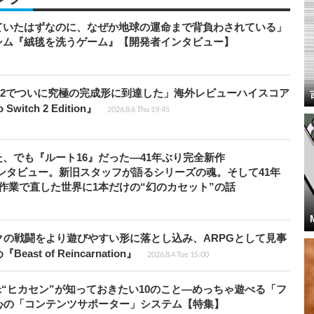
ていたはずなのに、なぜか地球の運命まで背負わされている」
シム『絨毯を洗うゲーム』【開発者インタビュー】
チ2でついに究極の完成形に到達した」海外レビューハイスコア
witch 2 Edition』
2026.8.6 Thu 19:45
、でも『ルート16』だった―41年ぶり完全新作
者インタビュー。新旧スタッフが語るシリーズの魂。そして41年
作業で直した世界に1本だけの“幻のカセット”の話
の戦闘をより遊びやすい形に落とし込み、ARPGとして見事
 of Reincarnation』
2026.8.4 Tue 15:00
米“ヒカセン”が知っておきたい10のこと―めっちゃ遊べる「フ
心の「コンテンツサポーター」システム【特集】