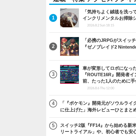
「気持ちよく絨毯を洗っ
インクリメンタルお掃除
2026.8.2 Sun 18:15
「必携のJRPGがスイッ
『ゼノブレイド2 Nintendo S
車が変形してロボになった
『ROUTE16R』開発
前、たった1人のために手
2026.8.6 Thu 12:00
「『ポケモン』開発元がソウルライク
に仕上げた」海外レビューひとまとめ『Beast
スイッチ2版『FF14』から始める新
リートライアル」や、初心者でも安