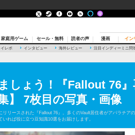
家庭用ゲーム
セール・無料
読者の声
漫画
イン
レイレポ
インタビュー
海外レビュー
注目インディーミニ問
しょう！『Fallout 76
集】 7枚目の写真・画像
リースされた『Fallout 76』。多くのVault居住者がアパラ
ていれば役に立つ豆知識10選をお届けします。