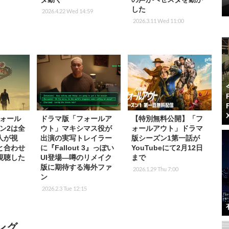
した
2026.4.22 Wed 14:59
2026.3.11 Wed 11:00
ォール
ドラマ版「フォールア
【特別無料公開】「フ
ン2は全
ウト」マキシマス役が
ォールアウト」ドラマ
万人が視
出演の実写トレイラー
版シーズン1第一話が
と合わせ
に『Fallout 3』っぽい
YouTubeにて2月12日
視聴した
UI登場―噂のリメイク
まで
版に期待する海外ファ
2026.1.29 Thu 7:00
ン
2026.2.3 Tue 12:15
ング