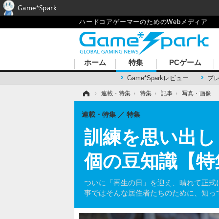
Game*Spark
ハードコアゲーマーのためのWebメディア
ホーム
特集
PCゲーム
Game*Sparkレビュー
プ
ホーム
›
連載・特集
›
特集
›
記事
›
写真・画像
連載・特集
特集
訓練を思い出しま
個の豆知識【特
ついに「再生の日」を迎え、晴れて正式にリ
事ではそんな居住者たちのために、知っ