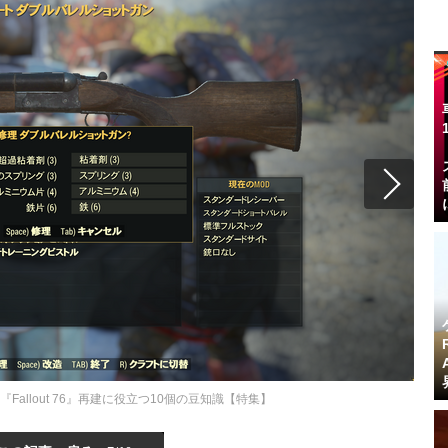
allout 76』再建に役立つ10個の豆知識【特集】