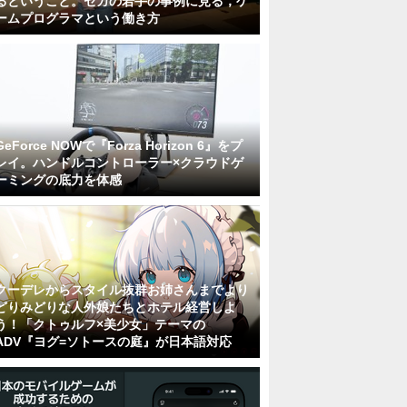
るということ。セガの若手の事例に見る，ゲ
ームプログラマという働き方
GeForce NOWで『Forza Horizon 6』をプ
レイ。ハンドルコントローラー×クラウドゲ
ーミングの底力を体感
クーデレからスタイル抜群お姉さんまでより
どりみどりな人外娘たちとホテル経営しよ
う！「クトゥルフ×美少女」テーマの
ADV『ヨグ=ソトースの庭』が日本語対応