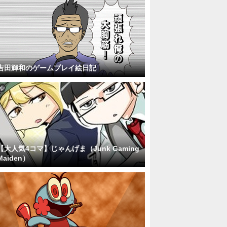
吉田輝和のゲームプレイ絵日記
【大人気4コマ】じゃんげま（Junk Gaming
Maiden）