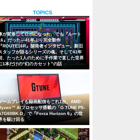
TOPICS
車が変形してロボになった、でも『ルート
16』だった―41年ぶり完全新作
『ROUTE16R』開発者インタビュー。新旧
スタッフが語るシリーズの魂。そして41年
前、たった1人のために手作業で直した世界
に1本だけの“幻のカセット”の話
ゲームプレイも録画配信もこれ1台。AMD
Ryzen™ AIプロセッサ搭載の「G TUNE P5-
A7G60BK-D」で『Forza Horizon 6』の世
界を駆け回る