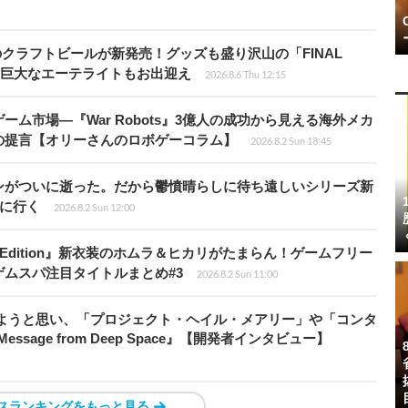
のクラフトビールが新発売！グッズも盛り沢山の「FINAL
P」では巨大なエーテライトもお出迎え
2026.8.6 Thu 12:15
ム市場―『War Robots』3億人の成功から見える海外メカ
の提言【オリーさんのロボゲーコラム】
2026.8.2 Sun 18:45
ンがついに逝った。だから鬱憤晴らしに待ち遠しいシリーズ新
6』に行く
2026.8.2 Sun 12:00
ch 2 Edition』新衣装のホムラ＆ヒカリがたまらん！ゲームフリー
ムスパ注目タイトルまとめ#3
2026.8.2 Sun 11:00
みようと思い、「プロジェクト・ヘイル・メアリー」や「コンタ
ssage from Deep Space』【開発者インタビュー】
スランキングをもっと見る