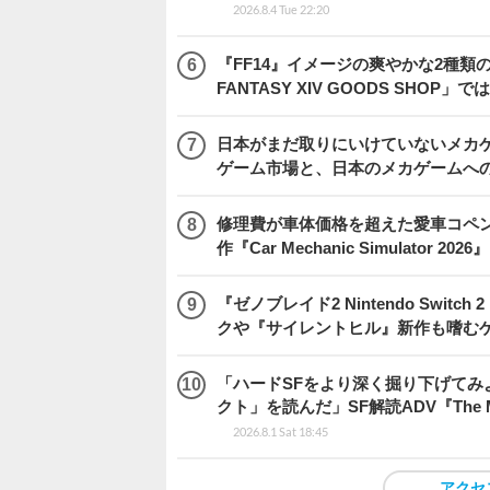
2026.8.4 Tue 22:20
『FF14』イメージの爽やかな2種類
FANTASY XIV GOODS SHO
日本がまだ取りにいけていないメカゲー
ゲーム市場と、日本のメカゲームへ
修理費が車体価格を超えた愛車コペ
作『Car Mechanic Simulator 202
『ゼノブレイド2 Nintendo Swit
クや『サイレントヒル』新作も嗜むゲ
「ハードSFをより深く掘り下げて
クト」を読んだ」SF解読ADV『The Me
2026.8.1 Sat 18:45
アクセ