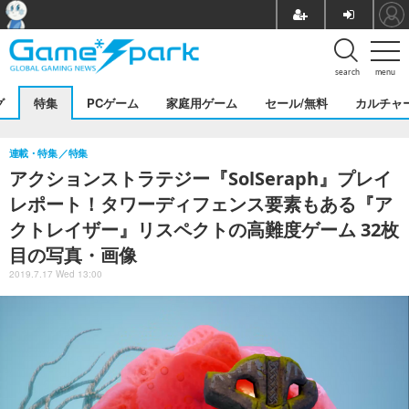
search
menu
グ
特集
PCゲーム
家庭用ゲーム
セール/無料
カルチャ
連載・特集
特集
アクションストラテジー『SolSeraph』プレイ
レポート！タワーディフェンス要素もある『ア
クトレイザー』リスペクトの高難度ゲーム 32枚
目の写真・画像
2019.7.17 Wed 13:00