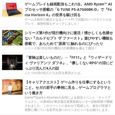
ゲームプレイも録画配信もこれ1台。AMD Ryzen™ AI
プロセッサ搭載の「G TUNE P5-A7G60BK-D」で『Fo
rza Horizon 6』の世界を駆け回る
ゲーム＆制作の拠点となるノートPCで話題のレースタイトルを
プレイ。放熱性能もチェックしました！
シリーズ第1作が現行機向けに復活！懐かしくも色褪せ
ない『カルドセプト ザ ファースト』遊びやすい機能も
搭載で、あらためて“原典”に触れるのにぴったり
シリーズ第1作が現行機向けの新機能を備えて復活！
「冒険は楽しいものだ」 ─『FF11』と『ウィザードリ
ィ ヴァリアンツ ダフネ』、"優しくないRPG"の沼にど
っぷり沈んだ4人の話
ふたつの沼の住人たちが語る奥深さとは。
【キャリアクエスト】ゲーム作りを仕事にするという
こと。セガの若手の事例に見る，ゲームプログラマと
いう働き方
Game*Sparkと4Gamerの合同による就活イベント「キャリア
クエスト」の第4回が東京都立産業貿易センター浜松町館で開催
されました。このイベントに合わせて取材した、各社の現場で
実際に働いている若手社員へのインタビューをお届けします。