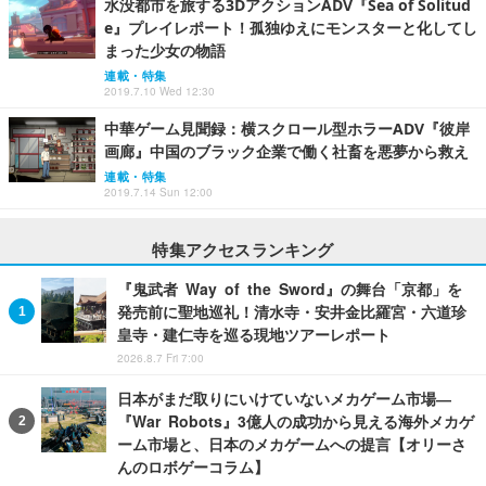
水没都市を旅する3DアクションADV『Sea of Solitud
e』プレイレポート！孤独ゆえにモンスターと化してし
まった少女の物語
連載・特集
2019.7.10 Wed 12:30
中華ゲーム見聞録：横スクロール型ホラーADV『彼岸
画廊』中国のブラック企業で働く社畜を悪夢から救え
連載・特集
2019.7.14 Sun 12:00
特集アクセスランキング
『鬼武者 Way of the Sword』の舞台「京都」を
発売前に聖地巡礼！清水寺・安井金比羅宮・六道珍
皇寺・建仁寺を巡る現地ツアーレポート
2026.8.7 Fri 7:00
日本がまだ取りにいけていないメカゲーム市場―
『War Robots』3億人の成功から見える海外メカゲ
ーム市場と、日本のメカゲームへの提言【オリーさ
んのロボゲーコラム】