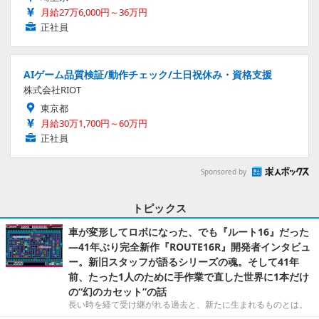
月給27万6,000円～36万円
正社員
AIゲーム品質検証/動作チェック/土日祝休み・資格支援
株式会社RIOT
東京都
月給30万1,700円～60万円
正社員
Sponsored by
トピックス
車が変形してロボになった、でも『ルート16』だった
―41年ぶり完全新作『ROUTE16R』開発者インタビュ
ー。新旧スタッフが語るシリーズの魂。そして41年
前、たった1人のために手作業で直した世界に1本だけ
の“幻のカセット”の話
長い時を経て受け継がれる過去と、新たに生まれるものとは。