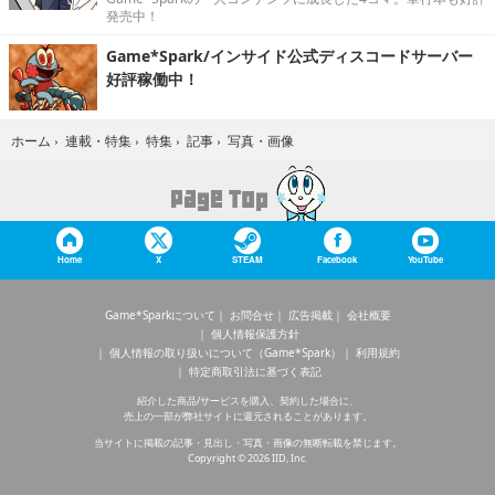
発売中！
Game*Spark/インサイド公式ディスコードサーバー
好評稼働中！
写真・画像
ホーム
›
連載・特集
›
特集
›
記事
›
Home
X
STEAM
Facebook
YouTube
Game*Sparkについて
お問合せ
広告掲載
会社概要
個人情報保護方針
個人情報の取り扱いについて（Game*Spark）
利用規約
特定商取引法に基づく表記
紹介した商品/サービスを購入、契約した場合に、
売上の一部が弊社サイトに還元されることがあります。
当サイトに掲載の記事・見出し・写真・画像の無断転載を禁じます。
Copyright © 2026 IID, Inc.