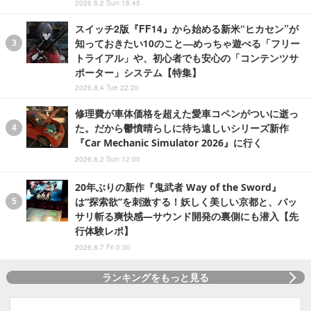
2026.8.2 Sun 18:45
スイッチ2版『FF14』から始める新米“ヒカセン”が
知っておきたい10のこと―めっちゃ遊べる「フリー
トライアル」や、初心者でも安心の「コンテンツサ
ポーター」システム【特集】
2026.8.4 Tue 22:20
修理費が車体価格を超えた愛車コペンがついに逝っ
た。だから鬱憤晴らしに待ち遠しいシリーズ新作
『Car Mechanic Simulator 2026』に行く
2026.8.2 Sun 12:00
20年ぶりの新作『鬼武者 Way of the Sword』
は“探索欲”を刺激する！妖しく美しい京都と、バッ
サリ斬る爽快感―サウンド開発の裏側にも潜入【先
行体験レポ】
2026.8.7 Fri 0:00
ランキングをもっと見る