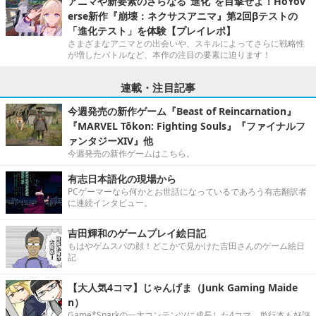
アニマや新要素のさらなる“進化”を目撃せよ！HoYov
erse新作『崩壊：ネクサスアニマ』第2回βテストの
「進化テスト」を体験【プレイレポ】
さまざまなアニマとの出会いや、スキルによってさらに戦略性
が増したバトルなど、本作の注目の要素に迫ります！
連載・注目記事
今週発売の新作ゲーム『Beast of Reincarnation』
『MARVEL Tōkon: Fighting Souls』『ファイナルフ
ァンタジーXIV』他
今週発売の新作ゲームはこちら。
有志日本語化の現場から
PCゲーマーなら何かとお世話になっているであろう有志翻訳者
に連続インタビュー。
吉田輝和のゲームプレイ絵日記
もはやゲムスパの顔！どこかで見かけた吉田さんのゲーム絵日
記
【大人気4コマ】じゃんげま（Junk Gaming Maide
n）
Game*Sparkの一大コンテンツに成長した4コマ。単行本も好評