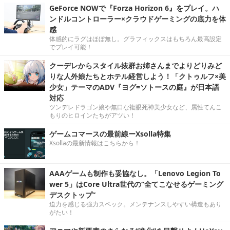
GeForce NOWで『Forza Horizon 6』をプレイ。ハ
ンドルコントローラー×クラウドゲーミングの底力を体
感
体感的にラグはほぼ無し。グラフィックスはもちろん最高設定
でプレイ可能！
クーデレからスタイル抜群お姉さんまでよりどりみど
りな人外娘たちとホテル経営しよう！「クトゥルフ×美
少女」テーマのADV『ヨグ=ソトースの庭』が日本語
対応
ツンデレドラゴン娘や無口な複眼死神美少女など、属性てんこ
もりのヒロインたちがアツい！
ゲームコマースの最前線ーXsolla特集
Xsollaの最新情報はこちらから！
AAAゲームも制作も妥協なし。「Lenovo Legion To
wer 5」はCore Ultra世代の“全てこなせるゲーミング
デスクトップ”
迫力を感じる強力スペック。メンテナンスしやすい構造もあり
がたい！