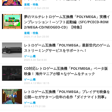
連載・特集
2020.11.8 Sun 23:00
夢のマルチレトロゲーム互換機「POLYMEGA」実機イ
ンプレッション！―ソフト起動編（SFC/PCECD-ROM
2/MEGA-CD/NEOGEO-CD）【特集】
連載・特集
2020.11.8 Sun 23:00
レトロゲーム互換機「POLYMEGA」最新世代のゲーム
ストリーミングサービスをサポートへ！
ゲーム機
2020.5.30 Sat 8:30
CD対応レトロゲーム互換機「POLYMEGA」ベータ版
映像！ 海外マニアが様々なゲームをチェック
ゲーム機
2020.4.13 Mon 18:15
レトロゲーム互換機「POLYMEGA」プレイデモ映像を
公開―セガサターン往年の名作『ダイナマイト刑事』
ゲーム機
2019.4.5 Fri 21:00