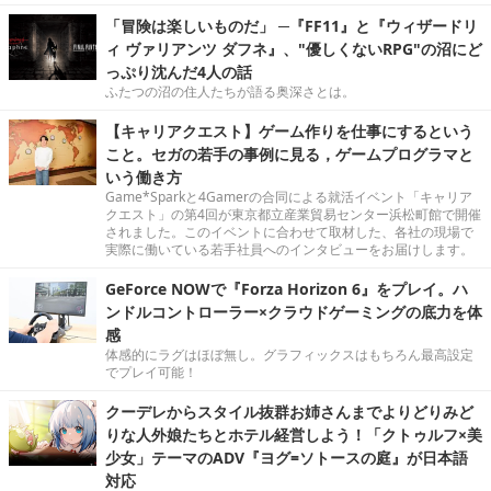
「冒険は楽しいものだ」 ─『FF11』と『ウィザードリ
ィ ヴァリアンツ ダフネ』、"優しくないRPG"の沼にど
っぷり沈んだ4人の話
ふたつの沼の住人たちが語る奥深さとは。
【キャリアクエスト】ゲーム作りを仕事にするという
こと。セガの若手の事例に見る，ゲームプログラマと
いう働き方
Game*Sparkと4Gamerの合同による就活イベント「キャリア
クエスト」の第4回が東京都立産業貿易センター浜松町館で開催
されました。このイベントに合わせて取材した、各社の現場で
実際に働いている若手社員へのインタビューをお届けします。
GeForce NOWで『Forza Horizon 6』をプレイ。ハ
ンドルコントローラー×クラウドゲーミングの底力を体
感
体感的にラグはほぼ無し。グラフィックスはもちろん最高設定
でプレイ可能！
クーデレからスタイル抜群お姉さんまでよりどりみど
りな人外娘たちとホテル経営しよう！「クトゥルフ×美
少女」テーマのADV『ヨグ=ソトースの庭』が日本語
対応