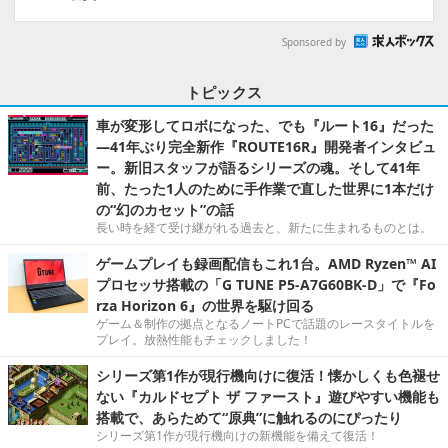
Sponsored by
トピックス
車が変形してロボになった、でも『ルート16』だった
―41年ぶり完全新作『ROUTE16R』開発者インタビュ
ー。新旧スタッフが語るシリーズの魂。そして41年
前、たった1人のために手作業で直した世界に1本だけ
の“幻のカセット”の話
長い時を経て受け継がれる過去と、新たに生まれるものとは。
ゲームプレイも録画配信もこれ1台。AMD Ryzen™ AI
プロセッサ搭載の「G TUNE P5-A7G60BK-D」で『Fo
rza Horizon 6』の世界を駆け回る
ゲーム＆制作の拠点となるノートPCで話題のレースタイトルを
プレイ。放熱性能もチェックしました！
シリーズ第1作が現行機向けに復活！懐かしくも色褪せ
ない『カルドセプト ザ ファースト』遊びやすい機能も
搭載で、あらためて“原典”に触れるのにぴったり
シリーズ第1作が現行機向けの新機能を備えて復活！