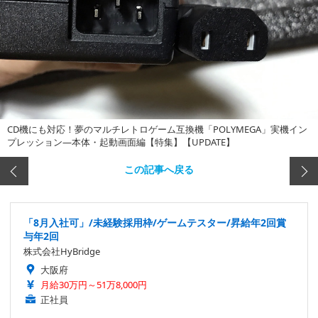
CD機にも対応！夢のマルチレトロゲーム互換機「POLYMEGA」実機イン
プレッション―本体・起動画面編【特集】【UPDATE】
この記事へ戻る
「8月入社可」/未経験採用枠/ゲームテスター/昇給年2回賞
与年2回
株式会社HyBridge
大阪府
月給30万円～51万8,000円
正社員