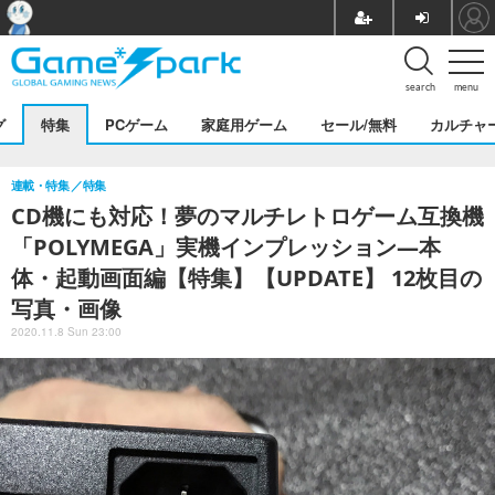
search
menu
グ
特集
PCゲーム
家庭用ゲーム
セール/無料
カルチャ
連載・特集
特集
CD機にも対応！夢のマルチレトロゲーム互換機
「POLYMEGA」実機インプレッション―本
体・起動画面編【特集】【UPDATE】 12枚目の
写真・画像
2020.11.8 Sun 23:00