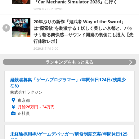
『Car Mechanic Simulator 2026』に行く
2026.8.2 Sun 12:00
20年ぶりの新作『鬼武者 Way of the Sword』
は“探索欲”を刺激する！妖しく美しい京都と、バッ
サリ斬る爽快感―サウンド開発の裏側にも潜入【先
行体験レポ】
2026.8.7 Fri 0:00
ランキングをもっと見る
経験者募集「ゲームプログラマー」/年間休日124日/残業少
なめ
株式会社ラクジン
東京都
月給26万円～34万円
正社員
未経験採用枠/ゲームデバッガー/研修制度充実/年間休日125