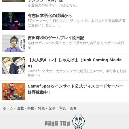
今週発売の新作ゲームはこちら。
有志日本語化の現場から
PCゲーマーなら何かとお世話になっているであろう有志翻訳者
に連続インタビュー。
吉田輝和のゲームプレイ絵日記
もはやゲムスパの顔！どこかで見かけた吉田さんのゲーム絵日
記
【大人気4コマ】じゃんげま（Junk Gaming Maide
n）
Game*Sparkの一大コンテンツに成長した4コマ。単行本も好評
発売中！
Game*Spark/インサイド公式ディスコードサーバー
好評稼働中！
写真・画像
ホーム
›
連載・特集
›
特集
›
記事
›