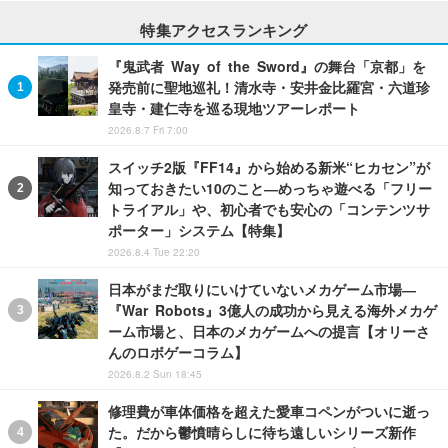
特集アクセスランキング
『鬼武者 Way of the Sword』の舞台「京都」を
発売前に聖地巡礼！清水寺・安井金比羅宮・六道珍
皇寺・建仁寺を巡る現地ツアーレポート
2026.8.7 Fri 7:00
スイッチ2版『FF14』から始める新米“ヒカセン”が
知っておきたい10のこと―めっちゃ遊べる「フリー
トライアル」や、初心者でも安心の「コンテンツサ
ポーター」システム【特集】
2026.8.4 Tue 22:20
日本がまだ取りにいけていないメカゲーム市場―
『War Robots』3億人の成功から見える海外メカゲ
ーム市場と、日本のメカゲームへの提言【オリーさ
んのロボゲーコラム】
2026.8.2 Sun 18:45
修理費が車体価格を超えた愛車コペンがついに逝っ
た。だから鬱憤晴らしに待ち遠しいシリーズ新作