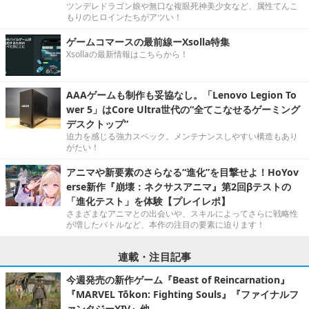
ツンデレドラゴン娘や無口な複眼死神美少女など、属性てんこ
もりのヒロインたちがアツい！
ゲームコマースの最前線ーXsolla特集
Xsollaの最新情報はこちらから！
AAAゲームも制作も妥協なし。「Lenovo Legion To
wer 5」はCore Ultra世代の“全てこなせるゲーミング
デスクトップ”
迫力を感じる強力スペック。メンテナンスしやすい構造もあり
がたい！
アニマや新要素のさらなる“進化”を目撃せよ！HoYov
erse新作『崩壊：ネクサスアニマ』第2回βテストの
「進化テスト」を体験【プレイレポ】
さまざまなアニマとの出会いや、スキルによってさらに戦略性
が増したバトルなど、本作の注目の要素に迫ります！
連載・注目記事
今週発売の新作ゲーム『Beast of Reincarnation』
『MARVEL Tōkon: Fighting Souls』『ファイナルフ
ァンタジーXIV』他