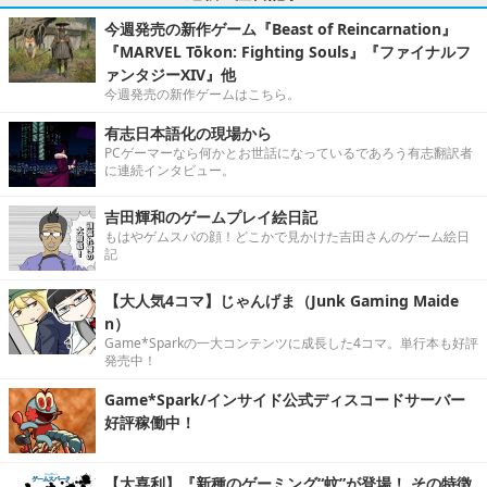
今週発売の新作ゲーム『Beast of Reincarnation』
『MARVEL Tōkon: Fighting Souls』『ファイナルフ
ァンタジーXIV』他
今週発売の新作ゲームはこちら。
有志日本語化の現場から
PCゲーマーなら何かとお世話になっているであろう有志翻訳者
に連続インタビュー。
吉田輝和のゲームプレイ絵日記
もはやゲムスパの顔！どこかで見かけた吉田さんのゲーム絵日
記
【大人気4コマ】じゃんげま（Junk Gaming Maide
n）
Game*Sparkの一大コンテンツに成長した4コマ。単行本も好評
発売中！
Game*Spark/インサイド公式ディスコードサーバー
好評稼働中！
【大喜利】『新種のゲーミング“蚊”が登場！ その特徴