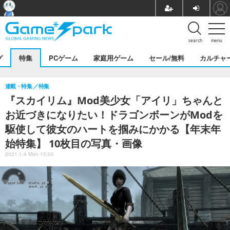
search
menu
グ
特集
PCゲーム
家庭用ゲーム
セール/無料
カルチャ
連載・特集
特集
『スカイリム』Mod美少女「アイリ」ちゃんと
お近づきになりたい！ドラゴンボーンがModを
駆使して彼女のハートを掴みにかかる【年末年
始特集】 10枚目の写真・画像
2021.1.4 Mon 15:00