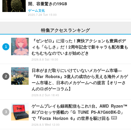
開、容量驚きの19GB
ゲーム文化
2020.7.28 Tue 15:00
特集アクセスランキング
『ゼンゼロ』に沼った！爽快アクションも豊満ボデ
ィも「らしさ」だ！2周年記念で新キャラも配布量も
むちむちなのでいまが始めどき
2026.8.8 Sat 19:00
日本がまだ取りにいけていないメカゲーム市場―
『War Robots』3億人の成功から見える海外メカゲ
ーム市場と、日本のメカゲームへの提言【オリーさ
んのロボゲーコラム】
2026.8.2 Sun 18:45
ゲームプレイも録画配信もこれ1台。AMD Ryzen™
AIプロセッサ搭載の「G TUNE P5-A7G60BK-D」
で『Forza Horizon 6』の世界を駆け回る
PR
2026.8.5 Wed 12:00