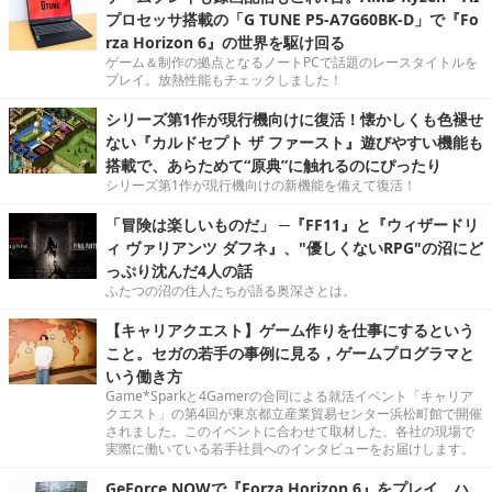
プロセッサ搭載の「G TUNE P5-A7G60BK-D」で『Fo
rza Horizon 6』の世界を駆け回る
ゲーム＆制作の拠点となるノートPCで話題のレースタイトルを
プレイ。放熱性能もチェックしました！
シリーズ第1作が現行機向けに復活！懐かしくも色褪せ
ない『カルドセプト ザ ファースト』遊びやすい機能も
搭載で、あらためて“原典”に触れるのにぴったり
シリーズ第1作が現行機向けの新機能を備えて復活！
「冒険は楽しいものだ」 ─『FF11』と『ウィザードリ
ィ ヴァリアンツ ダフネ』、"優しくないRPG"の沼にど
っぷり沈んだ4人の話
ふたつの沼の住人たちが語る奥深さとは。
【キャリアクエスト】ゲーム作りを仕事にするという
こと。セガの若手の事例に見る，ゲームプログラマと
いう働き方
Game*Sparkと4Gamerの合同による就活イベント「キャリア
クエスト」の第4回が東京都立産業貿易センター浜松町館で開催
されました。このイベントに合わせて取材した、各社の現場で
実際に働いている若手社員へのインタビューをお届けします。
GeForce NOWで『Forza Horizon 6』をプレイ。ハ