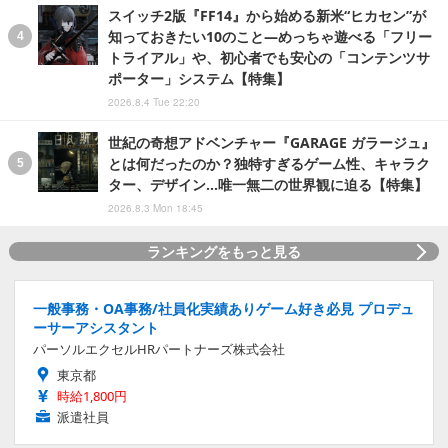
スイッチ2版『FF14』から始める新米“ヒカセン”が
知っておきたい10のこと―めっちゃ遊べる「フリー
トライアル」や、初心者でも安心の「コンテンツサ
ポーター」システム【特集】
2026.8.4 Tue 22:20
世紀の奇想アドベンチャー『GARAGE ガラージュ』
とは何だったのか？独特すぎるゲーム性、キャラク
ター、デザイン…唯一無二の世界観に迫る【特集】
2026.8.3 Mon 18:45
ランキングをもっと見る
一般事務・OA事務/社員化実績ありゲーム好き必見 プロデュ
ーサーアシスタント
パーソルエクセルHRパートナーズ株式会社
東京都
時給1,800円
派遣社員