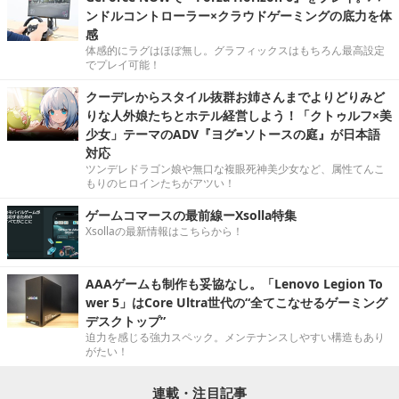
ンドルコントローラー×クラウドゲーミングの底力を体
感
体感的にラグはほぼ無し。グラフィックスはもちろん最高設定
でプレイ可能！
クーデレからスタイル抜群お姉さんまでよりどりみど
りな人外娘たちとホテル経営しよう！「クトゥルフ×美
少女」テーマのADV『ヨグ=ソトースの庭』が日本語
対応
ツンデレドラゴン娘や無口な複眼死神美少女など、属性てんこ
もりのヒロインたちがアツい！
ゲームコマースの最前線ーXsolla特集
Xsollaの最新情報はこちらから！
AAAゲームも制作も妥協なし。「Lenovo Legion To
wer 5」はCore Ultra世代の“全てこなせるゲーミング
デスクトップ”
迫力を感じる強力スペック。メンテナンスしやすい構造もあり
がたい！
連載・注目記事