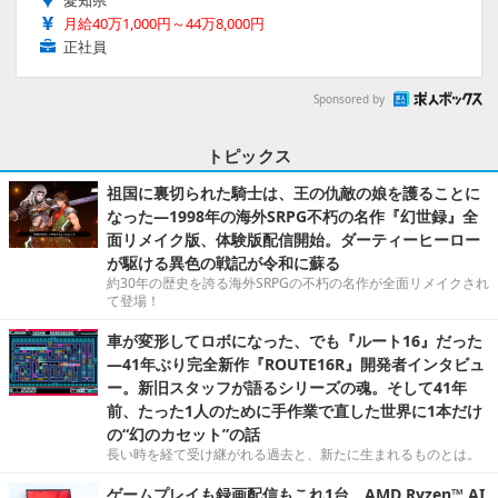
月給40万1,000円～44万8,000円
正社員
Sponsored by
トピックス
祖国に裏切られた騎士は、王の仇敵の娘を護ることに
なった―1998年の海外SRPG不朽の名作『幻世録』全
面リメイク版、体験版配信開始。ダーティーヒーロー
が駆ける異色の戦記が令和に蘇る
約30年の歴史を誇る海外SRPGの不朽の名作が全面リメイクされ
て登場！
車が変形してロボになった、でも『ルート16』だった
―41年ぶり完全新作『ROUTE16R』開発者インタビュ
ー。新旧スタッフが語るシリーズの魂。そして41年
前、たった1人のために手作業で直した世界に1本だけ
の“幻のカセット”の話
長い時を経て受け継がれる過去と、新たに生まれるものとは。
ゲームプレイも録画配信もこれ1台。AMD Ryzen™ AI