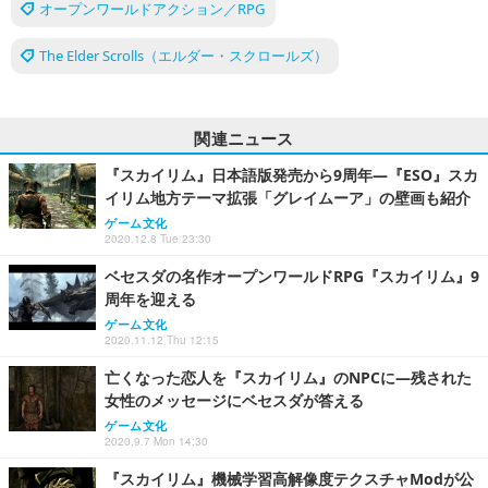
オープンワールドアクション／RPG
The Elder Scrolls（エルダー・スクロールズ）
関連ニュース
『スカイリム』日本語版発売から9周年―『ESO』スカ
イリム地方テーマ拡張「グレイムーア」の壁画も紹介
ゲーム文化
2020.12.8 Tue 23:30
ベセスダの名作オープンワールドRPG『スカイリム』9
周年を迎える
ゲーム文化
2020.11.12 Thu 12:15
亡くなった恋人を『スカイリム』のNPCに―残された
女性のメッセージにベセスダが答える
ゲーム文化
2020.9.7 Mon 14:30
『スカイリム』機械学習高解像度テクスチャModが公