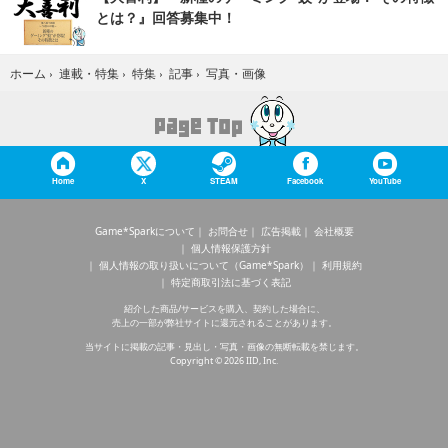
とは？』回答募集中！
写真・画像
ホーム
›
連載・特集
›
特集
›
記事
›
Home
X
STEAM
Facebook
YouTube
Game*Sparkについて
お問合せ
広告掲載
会社概要
個人情報保護方針
個人情報の取り扱いについて（Game*Spark）
利用規約
特定商取引法に基づく表記
紹介した商品/サービスを購入、契約した場合に、
売上の一部が弊社サイトに還元されることがあります。
当サイトに掲載の記事・見出し・写真・画像の無断転載を禁じます。
Copyright © 2026 IID, Inc.