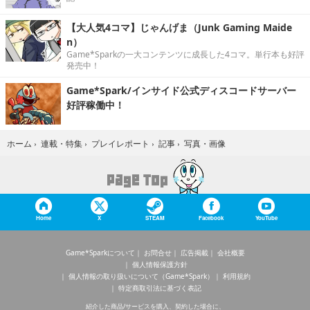
【大人気4コマ】じゃんげま（Junk Gaming Maide
n）
Game*Sparkの一大コンテンツに成長した4コマ。単行本も好評
発売中！
Game*Spark/インサイド公式ディスコードサーバー
好評稼働中！
写真・画像
ホーム
›
連載・特集
›
プレイレポート
›
記事
›
Home
X
STEAM
Facebook
YouTube
Game*Sparkについて
お問合せ
広告掲載
会社概要
個人情報保護方針
個人情報の取り扱いについて（Game*Spark）
利用規約
特定商取引法に基づく表記
紹介した商品/サービスを購入、契約した場合に、