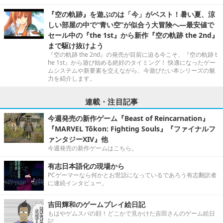
『空の軌跡』を遊ぶのは「今」がベスト！暑い夏、涼
しい部屋の中で“青い空”が似合う大冒険へ―最安値で
セール中の『the 1st』から新作『空の軌跡 the 2nd』
まで駆け抜けよう
『空の軌跡 the 2nd』の発売が目前に迫る今こそ、『空の軌跡 t
he 1st』から遊び始める絶好のタイミング！ 快適になったゲー
ムシステムや新要素を交えながら、今遊びたい本シリーズの魅
力を紹介します。
連載・注目記事
今週発売の新作ゲーム『Beast of Reincarnation』
『MARVEL Tōkon: Fighting Souls』『ファイナルフ
ァンタジーXIV』他
今週発売の新作ゲームはこちら。
有志日本語化の現場から
PCゲーマーなら何かとお世話になっているであろう有志翻訳者
に連続インタビュー。
吉田輝和のゲームプレイ絵日記
もはやゲムスパの顔！どこかで見かけた吉田さんのゲーム絵日
記