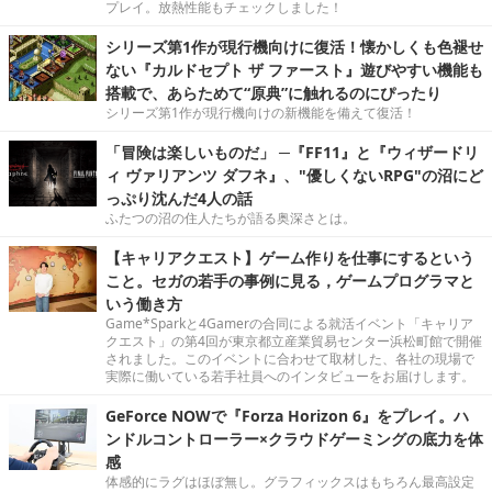
プレイ。放熱性能もチェックしました！
シリーズ第1作が現行機向けに復活！懐かしくも色褪せ
ない『カルドセプト ザ ファースト』遊びやすい機能も
搭載で、あらためて“原典”に触れるのにぴったり
シリーズ第1作が現行機向けの新機能を備えて復活！
「冒険は楽しいものだ」 ─『FF11』と『ウィザードリ
ィ ヴァリアンツ ダフネ』、"優しくないRPG"の沼にど
っぷり沈んだ4人の話
ふたつの沼の住人たちが語る奥深さとは。
【キャリアクエスト】ゲーム作りを仕事にするという
こと。セガの若手の事例に見る，ゲームプログラマと
いう働き方
Game*Sparkと4Gamerの合同による就活イベント「キャリア
クエスト」の第4回が東京都立産業貿易センター浜松町館で開催
されました。このイベントに合わせて取材した、各社の現場で
実際に働いている若手社員へのインタビューをお届けします。
GeForce NOWで『Forza Horizon 6』をプレイ。ハ
ンドルコントローラー×クラウドゲーミングの底力を体
感
体感的にラグはほぼ無し。グラフィックスはもちろん最高設定