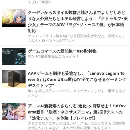
でプレイ可能！
クーデレからスタイル抜群お姉さんまでよりどりみど
りな人外娘たちとホテル経営しよう！「クトゥルフ×美
少女」テーマのADV『ヨグ=ソトースの庭』が日本語
対応
ツンデレドラゴン娘や無口な複眼死神美少女など、属性てんこ
もりのヒロインたちがアツい！
ゲームコマースの最前線ーXsolla特集
Xsollaの最新情報はこちらから！
AAAゲームも制作も妥協なし。「Lenovo Legion To
wer 5」はCore Ultra世代の“全てこなせるゲーミング
デスクトップ”
迫力を感じる強力スペック。メンテナンスしやすい構造もあり
がたい！
アニマや新要素のさらなる“進化”を目撃せよ！HoYov
erse新作『崩壊：ネクサスアニマ』第2回βテストの
「進化テスト」を体験【プレイレポ】
さまざまなアニマとの出会いや、スキルによってさらに戦略性
が増したバトルなど、本作の注目の要素に迫ります！