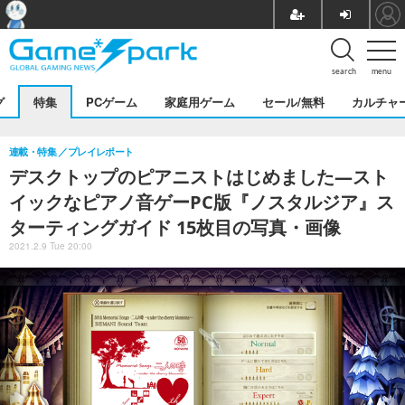
search
menu
グ
特集
PCゲーム
家庭用ゲーム
セール/無料
カルチャ
連載・特集
プレイレポート
デスクトップのピアニストはじめました―スト
イックなピアノ音ゲーPC版『ノスタルジア』ス
ターティングガイド 15枚目の写真・画像
2021.2.9 Tue 20:00