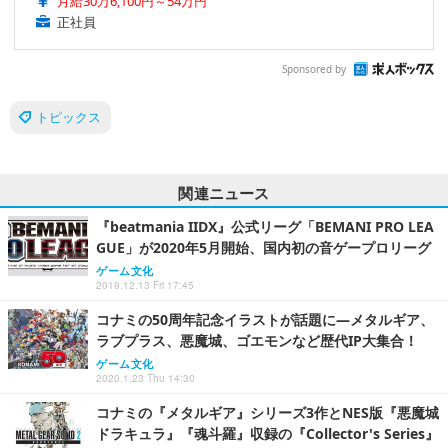
月給30万6,100円～54万円
正社員
Sponsored by
トピックス
関連ニュース
『beatmania IIDX』公式リーグ「BEMANI PRO LEA
GUE」が2020年5月開始、国内初の音ゲープロリーグ
ゲーム文化
2019.12.13 Fri 17:45
コナミの50周年記念イラストが話題に―メタルギア、
ラブプラス、悪魔城、ゴエモンなど歴代IP大集合！
ゲーム文化
2020.1.23 Thu 14:30
コナミの『メタルギア』シリーズ3作とNES版『悪魔城
ドラキュラ』『魂斗羅』収録の『Collector's Series』