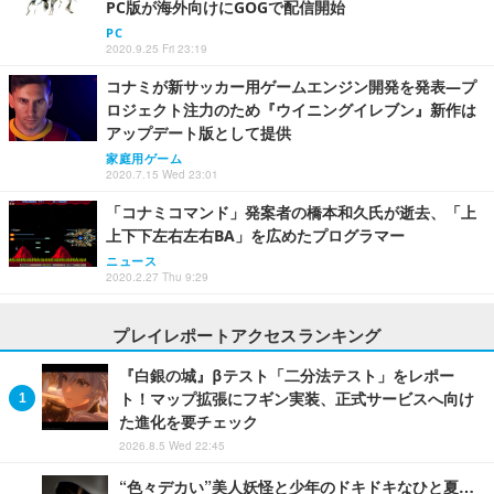
PC版が海外向けにGOGで配信開始
PC
2020.9.25 Fri 23:19
コナミが新サッカー用ゲームエンジン開発を発表―プ
ロジェクト注力のため『ウイニングイレブン』新作は
アップデート版として提供
家庭用ゲーム
2020.7.15 Wed 23:01
「コナミコマンド」発案者の橋本和久氏が逝去、「上
上下下左右左右BA」を広めたプログラマー
ニュース
2020.2.27 Thu 9:29
プレイレポートアクセスランキング
『白銀の城』βテスト「二分法テスト」をレポー
ト！マップ拡張にフギン実装、正式サービスへ向け
た進化を要チェック
2026.8.5 Wed 22:45
“色々デカい”美人妖怪と少年のドキドキなひと夏…