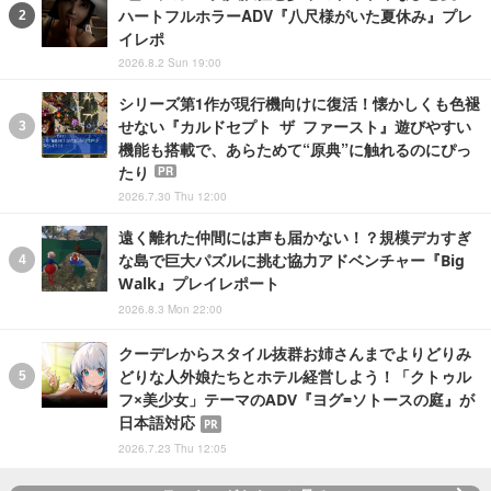
ハートフルホラーADV『八尺様がいた夏休み』プレ
イレポ
2026.8.2 Sun 19:00
シリーズ第1作が現行機向けに復活！懐かしくも色褪
せない『カルドセプト ザ ファースト』遊びやすい
機能も搭載で、あらためて“原典”に触れるのにぴっ
たり
PR
2026.7.30 Thu 12:00
遠く離れた仲間には声も届かない！？規模デカすぎ
な島で巨大パズルに挑む協力アドベンチャー『Big
Walk』プレイレポート
2026.8.3 Mon 22:00
クーデレからスタイル抜群お姉さんまでよりどりみ
どりな人外娘たちとホテル経営しよう！「クトゥル
フ×美少女」テーマのADV『ヨグ=ソトースの庭』が
日本語対応
PR
2026.7.23 Thu 12:05