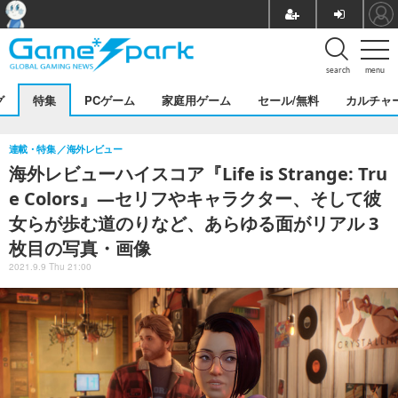
search
menu
グ
特集
PCゲーム
家庭用ゲーム
セール/無料
カルチャ
連載・特集
海外レビュー
海外レビューハイスコア『Life is Strange: Tru
e Colors』―セリフやキャラクター、そして彼
女らが歩む道のりなど、あらゆる面がリアル 3
枚目の写真・画像
2021.9.9 Thu 21:00