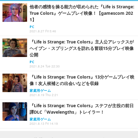
他者の感情を操る能力が収められた『Life is Strange:
True Colors』ゲームプレイ映像！【gamescom 202
1】
PC
2021.8.27 Fri 5:46
『Life is Strange: True Colors』主人公アレックスが
ヘイブン・スプリングスを訪れる冒頭15分プレイ映像
公開
PC
2021.8.24 Tue 22:30
『Life is Strange: True Colors』13分ゲームプレイ映
像！友人候補との出会いなどを収録
家庭用ゲーム
2021.8.19 Thu 2:21
『Life is Strange: True Colors』ステフが主役の前日
譚DLC「Wavelengths」トレイラー！
家庭用ゲーム
2021.8.13 Fri 14:19