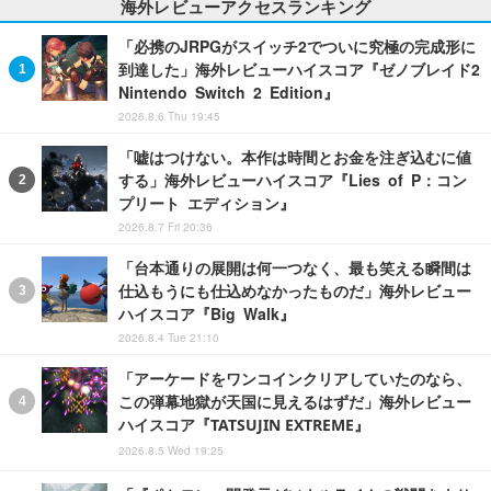
海外レビューアクセスランキング
「必携のJRPGがスイッチ2でついに究極の完成形に
到達した」海外レビューハイスコア『ゼノブレイド2
Nintendo Switch 2 Edition』
2026.8.6 Thu 19:45
「嘘はつけない。本作は時間とお金を注ぎ込むに値
する」海外レビューハイスコア『Lies of P：コン
プリート エディション』
2026.8.7 Fri 20:36
「台本通りの展開は何一つなく、最も笑える瞬間は
仕込もうにも仕込めなかったものだ」海外レビュー
ハイスコア『Big Walk』
2026.8.4 Tue 21:10
「アーケードをワンコインクリアしていたのなら、
この弾幕地獄が天国に見えるはずだ」海外レビュー
ハイスコア『TATSUJIN EXTREME』
2026.8.5 Wed 19:25