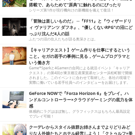
搭載で、あらためて“原典”に触れるのにぴったり
シリーズ第1作が現行機向けの新機能を備えて復活！
「冒険は楽しいものだ」 ─『FF11』と『ウィザードリ
ィ ヴァリアンツ ダフネ』、"優しくないRPG"の沼にど
っぷり沈んだ4人の話
ふたつの沼の住人たちが語る奥深さとは。
【キャリアクエスト】ゲーム作りを仕事にするという
こと。セガの若手の事例に見る，ゲームプログラマと
いう働き方
Game*Sparkと4Gamerの合同による就活イベント「キャリア
クエスト」の第4回が東京都立産業貿易センター浜松町館で開催
されました。このイベントに合わせて取材した、各社の現場で
実際に働いている若手社員へのインタビューをお届けします。
GeForce NOWで『Forza Horizon 6』をプレイ。ハ
ンドルコントローラー×クラウドゲーミングの底力を体
感
体感的にラグはほぼ無し。グラフィックスはもちろん最高設定
でプレイ可能！
クーデレからスタイル抜群お姉さんまでよりどりみど
りな人外娘たちとホテル経営しよう！「クトゥルフ×美