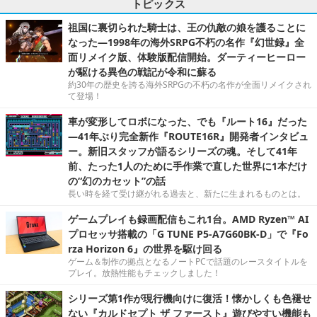
トピックス
祖国に裏切られた騎士は、王の仇敵の娘を護ることに
なった―1998年の海外SRPG不朽の名作『幻世録』全
面リメイク版、体験版配信開始。ダーティーヒーロー
が駆ける異色の戦記が令和に蘇る
約30年の歴史を誇る海外SRPGの不朽の名作が全面リメイクされ
て登場！
車が変形してロボになった、でも『ルート16』だった
―41年ぶり完全新作『ROUTE16R』開発者インタビュ
ー。新旧スタッフが語るシリーズの魂。そして41年
前、たった1人のために手作業で直した世界に1本だけ
の“幻のカセット”の話
長い時を経て受け継がれる過去と、新たに生まれるものとは。
ゲームプレイも録画配信もこれ1台。AMD Ryzen™ AI
プロセッサ搭載の「G TUNE P5-A7G60BK-D」で『Fo
rza Horizon 6』の世界を駆け回る
ゲーム＆制作の拠点となるノートPCで話題のレースタイトルを
プレイ。放熱性能もチェックしました！
シリーズ第1作が現行機向けに復活！懐かしくも色褪せ
ない『カルドセプト ザ ファースト』遊びやすい機能も