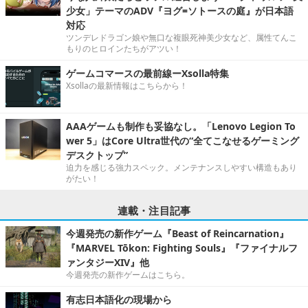
少女」テーマのADV『ヨグ=ソトースの庭』が日本語
対応
ツンデレドラゴン娘や無口な複眼死神美少女など、属性てんこ
もりのヒロインたちがアツい！
ゲームコマースの最前線ーXsolla特集
Xsollaの最新情報はこちらから！
AAAゲームも制作も妥協なし。「Lenovo Legion To
wer 5」はCore Ultra世代の“全てこなせるゲーミング
デスクトップ”
迫力を感じる強力スペック。メンテナンスしやすい構造もあり
がたい！
連載・注目記事
今週発売の新作ゲーム『Beast of Reincarnation』
『MARVEL Tōkon: Fighting Souls』『ファイナルフ
ァンタジーXIV』他
今週発売の新作ゲームはこちら。
有志日本語化の現場から