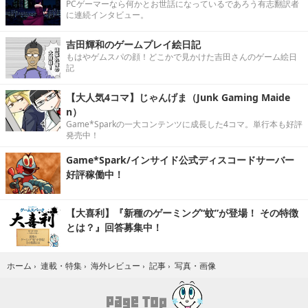
PCゲーマーなら何かとお世話になっているであろう有志翻訳者
に連続インタビュー。
吉田輝和のゲームプレイ絵日記
もはやゲムスパの顔！どこかで見かけた吉田さんのゲーム絵日
記
【大人気4コマ】じゃんげま（Junk Gaming Maide
n）
Game*Sparkの一大コンテンツに成長した4コマ。単行本も好評
発売中！
Game*Spark/インサイド公式ディスコードサーバー
好評稼働中！
【大喜利】『新種のゲーミング“蚊”が登場！ その特徴
とは？』回答募集中！
写真・画像
ホーム
›
連載・特集
›
海外レビュー
›
記事
›