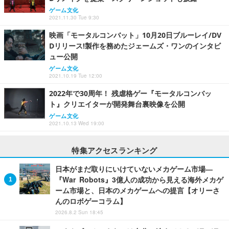
ゲーム文化
2021.11.30 Tue 9:30
映画「モータルコンバット」10月20日ブルーレイ/DV
Dリリース!製作を務めたジェームズ・ワンのインタビ
ュー公開
ゲーム文化
2021.10.19 Tue 12:00
2022年で30周年！ 残虐格ゲー『モータルコンバッ
ト』クリエイターが開発舞台裏映像を公開
ゲーム文化
2021.10.13 Wed 19:00
特集アクセスランキング
日本がまだ取りにいけていないメカゲーム市場―
『War Robots』3億人の成功から見える海外メカゲ
ーム市場と、日本のメカゲームへの提言【オリーさ
んのロボゲーコラム】
2026.8.2 Sun 18:45