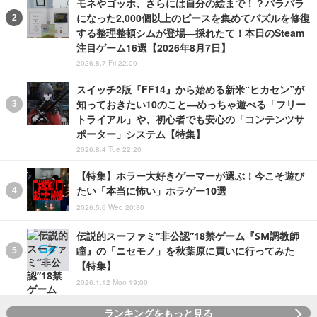
モネやゴッホ、さらには自分の絵まで！？バラバラ
になった2,000個以上のピースを集めてパズルを修復
する整理整頓シムが登場―採れたて！本日のSteam
注目ゲーム16選【2026年8月7日】
2026.8.7 Fri 22:00
スイッチ2版『FF14』から始める新米“ヒカセン”が
知っておきたい10のこと―めっちゃ遊べる「フリー
トライアル」や、初心者でも安心の「コンテンツサ
ポーター」システム【特集】
2026.8.4 Tue 22:20
【特集】ホラー大好きゲーマーが選ぶ！今こそ遊び
たい「本当に怖い」ホラゲー10選
2026.5.6 Wed 20:30
伝説的スーファミ“非公認”18禁ゲーム『SM調教師
瞳』の「ニセモノ」を秋葉原に買いに行ってみた
【特集】
2026.1.12 Mon 19:00
ランキングをもっと見る