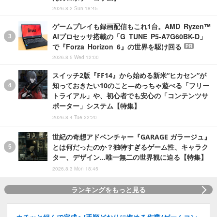
2026.8.2 Sun 18:45
ゲームプレイも録画配信もこれ1台。AMD Ryzen™
AIプロセッサ搭載の「G TUNE P5-A7G60BK-D」
で『Forza Horizon 6』の世界を駆け回る
PR
2026.8.5 Wed 12:00
スイッチ2版『FF14』から始める新米“ヒカセン”が
知っておきたい10のこと―めっちゃ遊べる「フリー
トライアル」や、初心者でも安心の「コンテンツサ
ポーター」システム【特集】
2026.8.4 Tue 22:20
世紀の奇想アドベンチャー『GARAGE ガラージュ』
とは何だったのか？独特すぎるゲーム性、キャラク
ター、デザイン…唯一無二の世界観に迫る【特集】
2026.8.3 Mon 18:45
ランキングをもっと見る