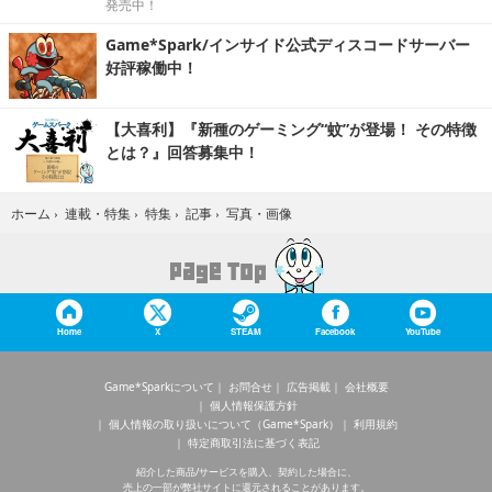
発売中！
Game*Spark/インサイド公式ディスコードサーバー
好評稼働中！
【大喜利】『新種のゲーミング“蚊”が登場！ その特徴
とは？』回答募集中！
写真・画像
ホーム
›
連載・特集
›
特集
›
記事
›
Home
X
STEAM
Facebook
YouTube
Game*Sparkについて
お問合せ
広告掲載
会社概要
個人情報保護方針
個人情報の取り扱いについて（Game*Spark）
利用規約
特定商取引法に基づく表記
紹介した商品/サービスを購入、契約した場合に、
売上の一部が弊社サイトに還元されることがあります。