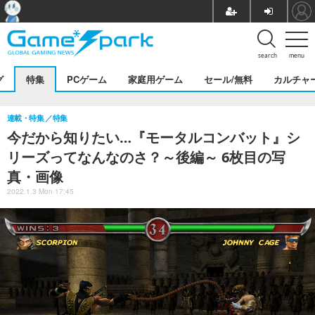
search
menu
グ
特集
PCゲーム
家庭用ゲーム
セール/無料
カルチャ
連載・特集
特集
今だから知りたい…『モータルコンバット』シ
リーズってなんなのさ？～後編～ 6枚目の写
真・画像
2022.1.3 Mon 17:45