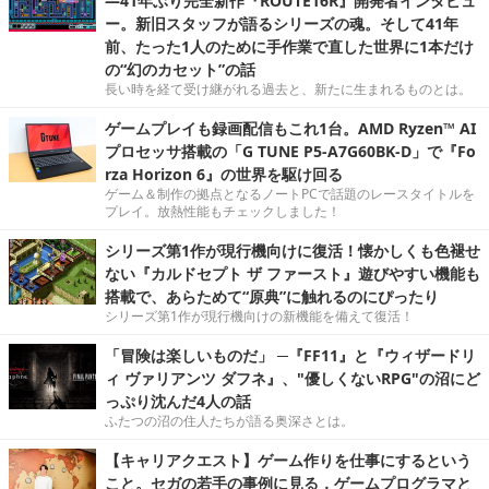
―41年ぶり完全新作『ROUTE16R』開発者インタビュ
ー。新旧スタッフが語るシリーズの魂。そして41年
前、たった1人のために手作業で直した世界に1本だけ
の“幻のカセット”の話
長い時を経て受け継がれる過去と、新たに生まれるものとは。
ゲームプレイも録画配信もこれ1台。AMD Ryzen™ AI
プロセッサ搭載の「G TUNE P5-A7G60BK-D」で『Fo
rza Horizon 6』の世界を駆け回る
ゲーム＆制作の拠点となるノートPCで話題のレースタイトルを
プレイ。放熱性能もチェックしました！
シリーズ第1作が現行機向けに復活！懐かしくも色褪せ
ない『カルドセプト ザ ファースト』遊びやすい機能も
搭載で、あらためて“原典”に触れるのにぴったり
シリーズ第1作が現行機向けの新機能を備えて復活！
「冒険は楽しいものだ」 ─『FF11』と『ウィザードリ
ィ ヴァリアンツ ダフネ』、"優しくないRPG"の沼にど
っぷり沈んだ4人の話
ふたつの沼の住人たちが語る奥深さとは。
【キャリアクエスト】ゲーム作りを仕事にするという
こと。セガの若手の事例に見る，ゲームプログラマと