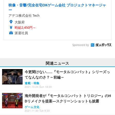
映像・音響/完全在宅OKゲーム会社 プロジェクトマネージャ
ー
アデコ株式会社 Tech
大阪府
時給2,450円～
派遣社員
Sponsored by
関連ニュース
今更聞けない……『モータルコンバット』シリーズっ
てなんなのさ？～前編～
連載・特集
2021.10.24 Sun 18:30
海外開発者が『モータルコンバット トリロジー』のH
Dリメイクを提案―スクリーンショットも披露
ゲーム文化
2021.11.30 Tue 9:30