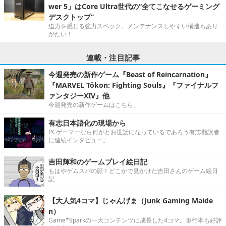
wer 5」はCore Ultra世代の“全てこなせるゲーミング
デスクトップ”
迫力を感じる強力スペック。メンテナンスしやすい構造もあり
がたい！
連載・注目記事
今週発売の新作ゲーム『Beast of Reincarnation』
『MARVEL Tōkon: Fighting Souls』『ファイナルフ
ァンタジーXIV』他
今週発売の新作ゲームはこちら。
有志日本語化の現場から
PCゲーマーなら何かとお世話になっているであろう有志翻訳者
に連続インタビュー。
吉田輝和のゲームプレイ絵日記
もはやゲムスパの顔！どこかで見かけた吉田さんのゲーム絵日
記
【大人気4コマ】じゃんげま（Junk Gaming Maide
n）
Game*Sparkの一大コンテンツに成長した4コマ。単行本も好評