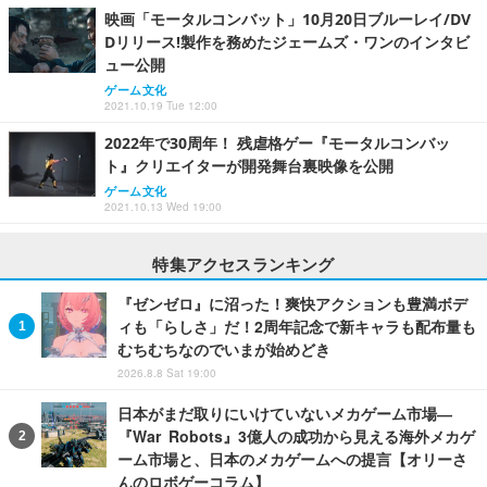
映画「モータルコンバット」10月20日ブルーレイ/DV
Dリリース!製作を務めたジェームズ・ワンのインタビ
ュー公開
ゲーム文化
2021.10.19 Tue 12:00
2022年で30周年！ 残虐格ゲー『モータルコンバッ
ト』クリエイターが開発舞台裏映像を公開
ゲーム文化
2021.10.13 Wed 19:00
特集アクセスランキング
『ゼンゼロ』に沼った！爽快アクションも豊満ボデ
ィも「らしさ」だ！2周年記念で新キャラも配布量も
むちむちなのでいまが始めどき
2026.8.8 Sat 19:00
日本がまだ取りにいけていないメカゲーム市場―
『War Robots』3億人の成功から見える海外メカゲ
ーム市場と、日本のメカゲームへの提言【オリーさ
んのロボゲーコラム】