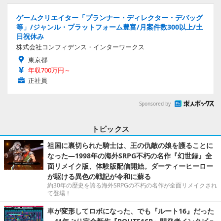
ゲームクリエイター「プランナー・ディレクター・デバッグ
等」/ジャンル・プラットフォーム豊富/月案件数300以上/土
日祝休み
株式会社コンフィデンス・インターワークス
東京都
年収700万円～
正社員
Sponsored by
トピックス
祖国に裏切られた騎士は、王の仇敵の娘を護ることに
なった―1998年の海外SRPG不朽の名作『幻世録』全
面リメイク版、体験版配信開始。ダーティーヒーロー
が駆ける異色の戦記が令和に蘇る
約30年の歴史を誇る海外SRPGの不朽の名作が全面リメイクされ
て登場！
車が変形してロボになった、でも『ルート16』だった