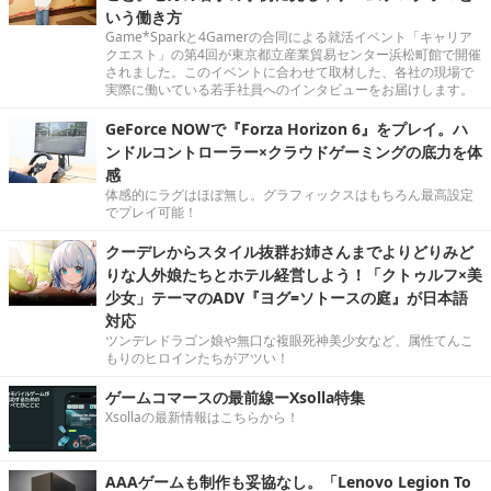
いう働き方
Game*Sparkと4Gamerの合同による就活イベント「キャリア
クエスト」の第4回が東京都立産業貿易センター浜松町館で開催
されました。このイベントに合わせて取材した、各社の現場で
実際に働いている若手社員へのインタビューをお届けします。
GeForce NOWで『Forza Horizon 6』をプレイ。ハ
ンドルコントローラー×クラウドゲーミングの底力を体
感
体感的にラグはほぼ無し。グラフィックスはもちろん最高設定
でプレイ可能！
クーデレからスタイル抜群お姉さんまでよりどりみど
りな人外娘たちとホテル経営しよう！「クトゥルフ×美
少女」テーマのADV『ヨグ=ソトースの庭』が日本語
対応
ツンデレドラゴン娘や無口な複眼死神美少女など、属性てんこ
もりのヒロインたちがアツい！
ゲームコマースの最前線ーXsolla特集
Xsollaの最新情報はこちらから！
AAAゲームも制作も妥協なし。「Lenovo Legion To