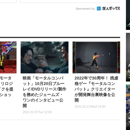
Sponsored by
モータ
映画「モータルコンバ
2022年で30周年！ 残虐
トリロジ
ット」10月20日ブルー
格ゲー『モータルコン
イクを提
レイ/DVDリリース!製作
バット』クリエイター
ショッ
を務めたジェームズ・
が開発舞台裏映像を公
ワンのインタビュー公
開
開
2021.10.13 Wed 19:00
2021.10.19 Tue 12:00