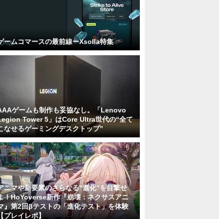
ゲームコマースの最前線ーXsolla特集
AAAゲームも制作も妥協なし。「Lenovo
Legion Tower 5」はCore Ultra世代の“全て
こなせるゲーミングデスクトップ”
アニマや新要素のさらなる“進化”を目撃せ
よ！HoYoverse新作『崩壊：ネクサスアニ
マ』第2回βテストの「進化テスト」を体験
【プレイレポ】