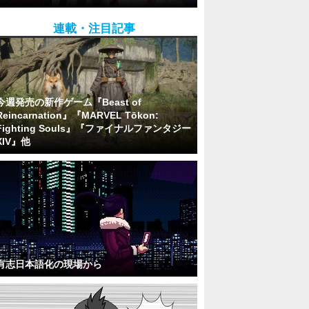
連載・注目記事
今週発売の新作ゲーム『Beast of
Reincarnation』『MARVEL Tōkon:
Fighting Souls』『ファイナルファンタジー
XIV』他
有志日本語化の現場から