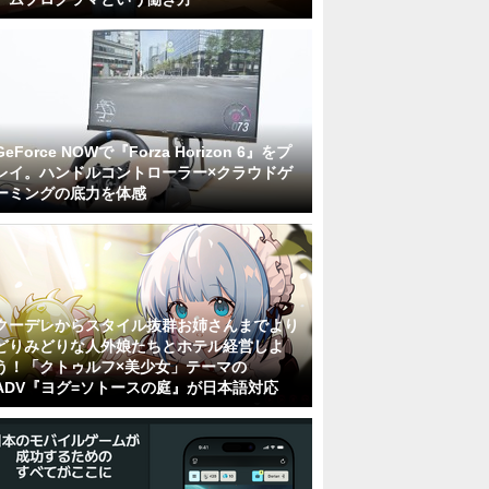
GeForce NOWで『Forza Horizon 6』をプ
レイ。ハンドルコントローラー×クラウドゲ
ーミングの底力を体感
クーデレからスタイル抜群お姉さんまでより
どりみどりな人外娘たちとホテル経営しよ
う！「クトゥルフ×美少女」テーマの
ADV『ヨグ=ソトースの庭』が日本語対応