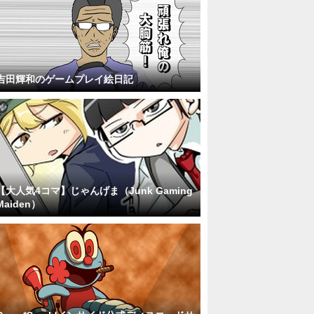
吉田輝和のゲームプレイ絵日記
【大人気4コマ】じゃんげま（Junk Gaming
Maiden）