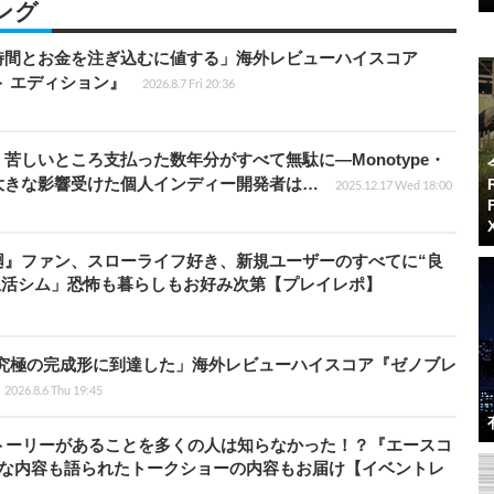
ング
時間とお金を注ぎ込むに値する」海外レビューハイスコア
ート エディション』
2026.8.7 Fri 20:36
苦しいところ支払った数年分がすべて無駄に―Monotype・
大きな影響受けた個人インディー開発者は…
2025.12.17 Wed 18:00
廻』ファン、スローライフ好き、新規ユーザーのすべてに“良
生活シム」恐怖も暮らしもお好み次第【プレイレポ】
に究極の完成形に到達した」海外レビューハイスコア『ゼノブレ
2026.8.6 Thu 19:45
トーリーがあることを多くの人は知らなかった！？『エースコ
的な内容も語られたトークショーの内容もお届け【イベントレ