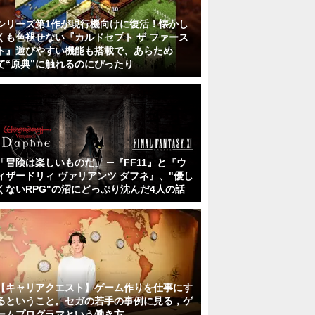
シリーズ第1作が現行機向けに復活！懐かし
くも色褪せない『カルドセプト ザ ファース
ト』遊びやすい機能も搭載で、あらため
て“原典”に触れるのにぴったり
「冒険は楽しいものだ」 ─『FF11』と『ウ
ィザードリィ ヴァリアンツ ダフネ』、"優し
くないRPG"の沼にどっぷり沈んだ4人の話
【キャリアクエスト】ゲーム作りを仕事にす
るということ。セガの若手の事例に見る，ゲ
ームプログラマという働き方