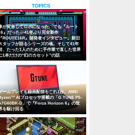
TOPICS
車が変形してロボになった、でも『ルート
16』だった―41年ぶり完全新作
『ROUTE16R』開発者インタビュー。新旧
スタッフが語るシリーズの魂。そして41年
前、たった1人のために手作業で直した世界
に1本だけの“幻のカセット”の話
ゲームプレイも録画配信もこれ1台。AMD
Ryzen™ AIプロセッサ搭載の「G TUNE P5-
A7G60BK-D」で『Forza Horizon 6』の世
界を駆け回る