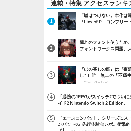
連載・特集 アクセスランキ
「嘘はつけない。本作は
『Lies of P：コンプリ
憧れのフォント使うため、
フォントワークス問題、
『ほの暮しの庭』は『夜
し”！ 唯一無二の「不穏
2026.8.7 Fri 19:45
「必携のJRPGがスイッチ2でつい
イド2 Nintendo Switch 2 Edition』
『エースコンバット』シリーズにス
ンバット8』先行体験会レポ。衝撃
ポ】
2026.8.7 Fri 12:30