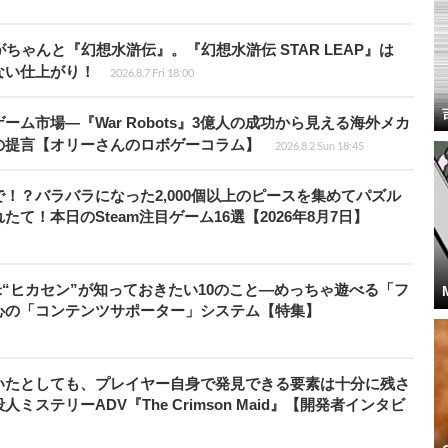
ちゃんと『幻想水滸伝』。『幻想水滸伝 STAR LEAP』は
ない仕上がり！
2026.8.7 Fri 18:00
ム市場―『War Robots』3億人の成功から見える海外メカ
の提言【オリーさんのロボゲーコラム】
2026.8.2 Sun 18:45
！？バラバラになった2,000個以上のピースを集めてパズル
！本日のSteam注目ゲーム16選【2026年8月7日】
米“ヒカセン”が知っておきたい10のこと―めっちゃ遊べる「フ
心の「コンテンツサポーター」システム【特集】
いたとしても、プレイヤー自身で発見できる要素は十分に残さ
ステリーADV『The Crimson Maid』【開発者インタビ