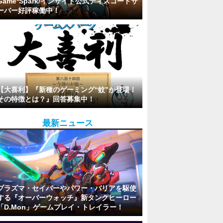
Game*Spark/インサイド公式ディスコードサ
ーバー好評稼働中！
【大喜利】『新種のゲーミング“蚊”が登場！
その特徴とは？』回答募集中！
最新ニュース
プラズマ・セイバーやパワー・バリアを駆使
する『オーバーウォッチ』新タンクヒーロー
「D.Mon」ゲームプレイ・トレイラー！