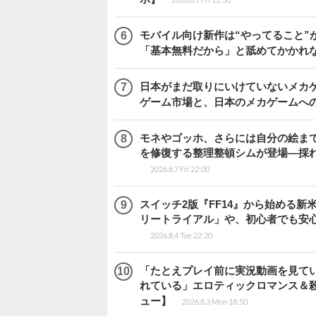
モバイル向け新作は“やってること”が
「基本無料だから」と舐めてかかれ
日本がまだ取りにいけていないメカゲー
ゲーム市場と、日本のメカゲームへ
モネやゴッホ、さらには自分の絵まで
を修復する整理整頓シムが登場―採れたて
2026.8.7 Fri 22:00
スイッチ2版『FF14』から始める新
リートライアル」や、初心者でも安
2026.8.4 Tue 22:20
「たとえプレイ前に実況動画を見て
れている」エロティックロマンス＆殺人ミ
ュー】
2026.8.3 Mon 18:50