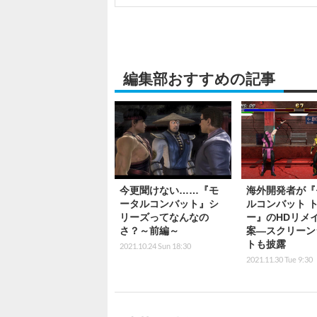
編集部おすすめの記事
今更聞けない……『モ
海外開発者が『
ータルコンバット』シ
ルコンバット 
リーズってなんなの
ー』のHDリメ
さ？～前編～
案―スクリーン
トも披露
2021.10.24 Sun 18:30
2021.11.30 Tue 9:30