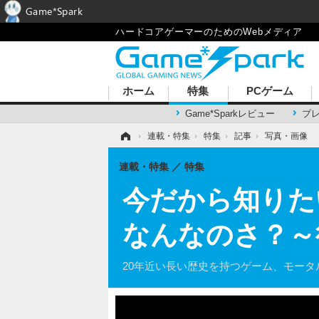
Game*Spark
ハードコアゲーマーのためのWebメディア
ホーム
特集
PCゲーム
Game*Sparkレビュー
プ
ホーム
›
連載・特集
›
特集
›
記事
›
写真・画像
連載・特集
特集
今だから知りた
なんなのさ？～
20年近い長い歴史を持つゲーム、モー