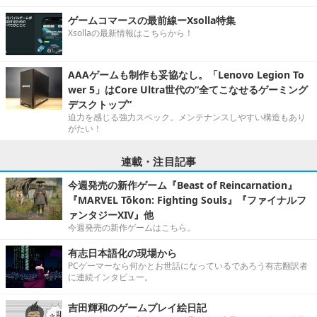
ゲームコマースの最前線ーXsolla特集
Xsollaの最新情報はこちらから！
AAAゲームも制作も妥協なし。「Lenovo Legion To
wer 5」はCore Ultra世代の“全てこなせるゲーミング
デスクトップ”
迫力を感じる強力スペック。メンテナンスしやすい構造もあり
がたい！
連載・注目記事
今週発売の新作ゲーム『Beast of Reincarnation』
『MARVEL Tōkon: Fighting Souls』『ファイナルフ
ァンタジーXIV』他
今週発売の新作ゲームはこちら。
有志日本語化の現場から
PCゲーマーなら何かとお世話になっているであろう有志翻訳者
に連続インタビュー。
吉田輝和のゲームプレイ絵日記