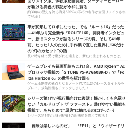
面リメイク版、体験版配信開始。ダーティーヒーロー
が駆ける異色の戦記が令和に蘇る
約30年の歴史を誇る海外SRPGの不朽の名作が全面リメイクされ
て登場！
車が変形してロボになった、でも『ルート16』だった
―41年ぶり完全新作『ROUTE16R』開発者インタビュ
ー。新旧スタッフが語るシリーズの魂。そして41年
前、たった1人のために手作業で直した世界に1本だけ
の“幻のカセット”の話
長い時を経て受け継がれる過去と、新たに生まれるものとは。
ゲームプレイも録画配信もこれ1台。AMD Ryzen™ AI
プロセッサ搭載の「G TUNE P5-A7G60BK-D」で『Fo
rza Horizon 6』の世界を駆け回る
ゲーム＆制作の拠点となるノートPCで話題のレースタイトルを
プレイ。放熱性能もチェックしました！
シリーズ第1作が現行機向けに復活！懐かしくも色褪せ
ない『カルドセプト ザ ファースト』遊びやすい機能も
搭載で、あらためて“原典”に触れるのにぴったり
シリーズ第1作が現行機向けの新機能を備えて復活！
「冒険は楽しいものだ」 ─『FF11』と『ウィザードリ