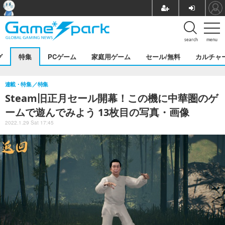
search
menu
グ
特集
PCゲーム
家庭用ゲーム
セール/無料
カルチャ
連載・特集
特集
Steam旧正月セール開幕！この機に中華圏のゲ
ームで遊んでみよう 13枚目の写真・画像
2022.1.29 Sat 17:45