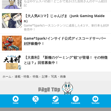
もはやゲムスパの顔！どこかで見かけた吉田さんのゲーム絵日
記
【大人気4コマ】じゃんげま（Junk Gaming Maide
n）
Game*Sparkの一大コンテンツに成長した4コマ。単行本も好評
発売中！
Game*Spark/インサイド公式ディスコードサーバー
好評稼働中！
【大喜利】『新種のゲーミング“蚊”が登場！ その特徴
とは？』回答募集中！
写真・画像
ホーム
›
連載・特集
›
特集
›
記事
›
Home
X
STEAM
Facebook
YouTube