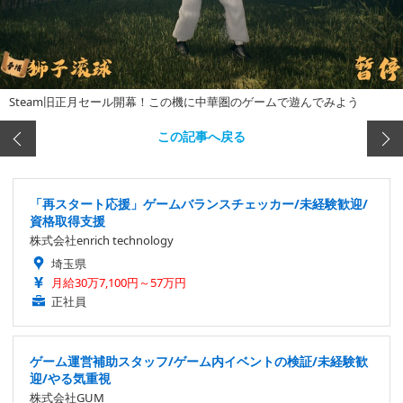
Steam旧正月セール開幕！この機に中華圏のゲームで遊んでみよう
この記事へ戻る
「再スタート応援」ゲームバランスチェッカー/未経験歓迎/
資格取得支援
株式会社enrich technology
埼玉県
月給30万7,100円～57万円
正社員
ゲーム運営補助スタッフ/ゲーム内イベントの検証/未経験歓
迎/やる気重視
株式会社GUM