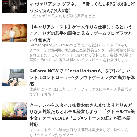
ィ ヴァリアンツ ダフネ』、"優しくないRPG"の沼にど
っぷり沈んだ4人の話
ふたつの沼の住人たちが語る奥深さとは。
【キャリアクエスト】ゲーム作りを仕事にするという
こと。セガの若手の事例に見る，ゲームプログラマと
いう働き方
Game*Sparkと4Gamerの合同による就活イベント「キャリア
クエスト」の第4回が東京都立産業貿易センター浜松町館で開催
されました。このイベントに合わせて取材した、各社の現場で
実際に働いている若手社員へのインタビューをお届けします。
GeForce NOWで『Forza Horizon 6』をプレイ。ハ
ンドルコントローラー×クラウドゲーミングの底力を体
感
体感的にラグはほぼ無し。グラフィックスはもちろん最高設定
でプレイ可能！
クーデレからスタイル抜群お姉さんまでよりどりみど
りな人外娘たちとホテル経営しよう！「クトゥルフ×美
少女」テーマのADV『ヨグ=ソトースの庭』が日本語
対応
ツンデレドラゴン娘や無口な複眼死神美少女など、属性てんこ
もりのヒロインたちがアツい！