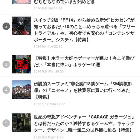
むちむちなのでいまが始めどき
2026.8.8 Sat 19:00
スイッチ2版『FF14』から始める新米“ヒカセン”が
知っておきたい10のこと―めっちゃ遊べる「フリー
トライアル」や、初心者でも安心の「コンテンツサ
ポーター」システム【特集】
2026.8.4 Tue 22:20
【特集】ホラー大好きゲーマーが選ぶ！今こそ遊び
たい「本当に怖い」ホラゲー10選
2026.5.6 Wed 20:30
伝説的スーファミ“非公認”18禁ゲーム『SM調教師
瞳』の「ニセモノ」を秋葉原に買いに行ってみた
【特集】
2026.1.12 Mon 19:00
世紀の奇想アドベンチャー『GARAGE ガラージュ』
とは何だったのか？独特すぎるゲーム性、キャラク
ター、デザイン…唯一無二の世界観に迫る【特集】
2026.8.3 Mon 18:45