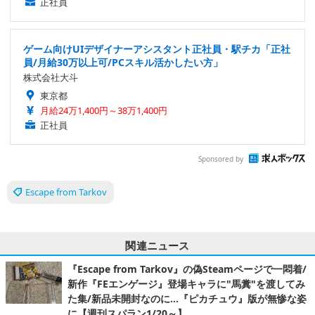
正社員
ゲーム向けUIデザイナーアシスタント正社員・駅チカ「正社
員/月給30万以上可/PCスキル活かしたい方」
株式会社大斗
東京都
月給24万1,400円～38万1,400円
正社員
Sponsored by
Escape from Tarkov
関連ニュース
『Escape from Tarkov』の偽Steamページで一悶着/
新作『FEエンゲージ』登場キャラに"馬糞"を渡してみ
た集/新品未開封なのに…『ピカチュウ』版が無惨な姿
に【週刊スパラン1/20～】