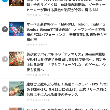
録』全面リメイク版、体験版配信開始。ダーティー
ヒーローが駆ける異色の戦記が令和に蘇る
PR
2026.8.8 Sat 18:00
マーベル新作格ゲー『MARVEL Tōkon: Fighting
Souls』Steamで“賛否両論”―オープンベータで指
摘のPC版パフォーマンス、発売直前に改善報告も不
満の声
2026.8.7 Fri 12:21
美少女サバイバルTPS『アノマリス』Steam体験版
が8月9日配信終了を撤回し無期限で提供へ。想定を
上回る反響―「でもフリューだしな」のゲーム、今
後も改善へ
2026.8.8 Sat 20:00
建物ごと敵をぶっ壊せ！高速ローグライトFPS『VOI
D/BREAKER』8月22日に値上げ。正式リリース前に
お得に手に入れる最後のチャンス
2026.8.8 Sat 22:15