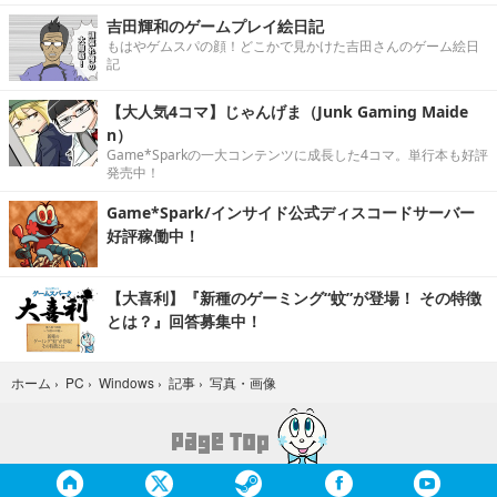
吉田輝和のゲームプレイ絵日記
もはやゲムスパの顔！どこかで見かけた吉田さんのゲーム絵日
記
【大人気4コマ】じゃんげま（Junk Gaming Maide
n）
Game*Sparkの一大コンテンツに成長した4コマ。単行本も好評
発売中！
Game*Spark/インサイド公式ディスコードサーバー
好評稼働中！
【大喜利】『新種のゲーミング“蚊”が登場！ その特徴
とは？』回答募集中！
写真・画像
ホーム
›
PC
›
Windows
›
記事
›