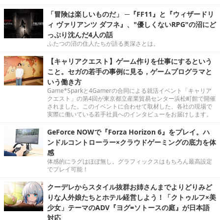
「冒険は楽しいものだ」 ─『FF11』と『ウィザードリ
ィ ヴァリアンツ ダフネ』、"優しくないRPG"の沼にど
っぷり沈んだ4人の話
ふたつの沼の住人たちが語る奥深さとは。
【キャリアクエスト】ゲーム作りを仕事にするという
こと。セガの若手の事例に見る，ゲームプログラマと
いう働き方
Game*Sparkと4Gamerの合同による就活イベント「キャリア
クエスト」の第4回が東京都立産業貿易センター浜松町館で開催
されました。このイベントに合わせて取材した、各社の現場で
実際に働いている若手社員へのインタビューをお届けします。
GeForce NOWで『Forza Horizon 6』をプレイ。ハ
ンドルコントローラー×クラウドゲーミングの底力を体
感
体感的にラグはほぼ無し。グラフィックスはもちろん最高設定
でプレイ可能！
クーデレからスタイル抜群お姉さんまでよりどりみど
りな人外娘たちとホテル経営しよう！「クトゥルフ×美
少女」テーマのADV『ヨグ=ソトースの庭』が日本語
対応