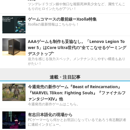
ツンデレドラゴン娘や無口な複眼死神美少女など、属性てんこ
もりのヒロインたちがアツい！
ゲームコマースの最前線ーXsolla特集
Xsollaの最新情報はこちらから！
AAAゲームも制作も妥協なし。「Lenovo Legion To
wer 5」はCore Ultra世代の“全てこなせるゲーミング
デスクトップ”
迫力を感じる強力スペック。メンテナンスしやすい構造もあり
がたい！
連載・注目記事
今週発売の新作ゲーム『Beast of Reincarnation』
『MARVEL Tōkon: Fighting Souls』『ファイナルフ
ァンタジーXIV』他
今週発売の新作ゲームはこちら。
有志日本語化の現場から
PCゲーマーなら何かとお世話になっているであろう有志翻訳者
に連続インタビュー。