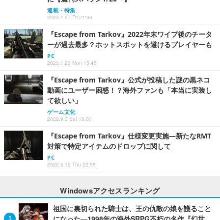
連載・特集
2023.1.27 Fri 21:00
『Escape from Tarkov』2022年末ワイプ後のチータ
ーが過去最多？ホットスポットを避けるプレイヤーも
PC
2023.1.23 Mon 15:45
『Escape from Tarkov』公式が投稿した謎の黒ネコ
動画にユーザー困惑！？海外ファンも「本当に実装し
て欲しい」
ゲーム文化
2022.9.3 Sat 18:00
『Escape from Tarkov』仕様変更実施―新たなRMT
対策で特定アイテムのドロップに関して
PC
2022.5.12 Thu 22:55
Windowsアクセスランキング
祖国に裏切られた騎士は、王の仇敵の娘を護ること
になった―1998年の海外SRPG不朽の名作『幻世