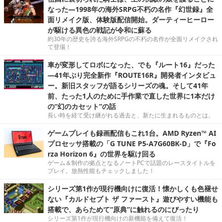
なった―1998年の海外SRPG不朽の名作『幻世録』全
面リメイク版、体験版配信開始。ダーティーヒーロー
が駆ける異色の戦記が令和に蘇る
約30年の歴史を誇る海外SRPGの不朽の名作が全面リメイクされ
て登場！
車が変形してロボになった、でも『ルート16』だった
―41年ぶり完全新作『ROUTE16R』開発者インタビュ
ー。新旧スタッフが語るシリーズの魂。そして41年
前、たった1人のために手作業で直した世界に1本だけ
の“幻のカセット”の話
長い時を経て受け継がれる過去と、新たに生まれるものとは。
ゲームプレイも録画配信もこれ1台。AMD Ryzen™ AI
プロセッサ搭載の「G TUNE P5-A7G60BK-D」で『Fo
rza Horizon 6』の世界を駆け回る
ゲーム＆制作の拠点となるノートPCで話題のレースタイトルを
プレイ。放熱性能もチェックしました！
シリーズ第1作が現行機向けに復活！懐かしくも色褪せ
ない『カルドセプト ザ ファースト』遊びやすい機能も
搭載で、あらためて“原典”に触れるのにぴったり
シリーズ第1作が現行機向けの新機能を備えて復活！