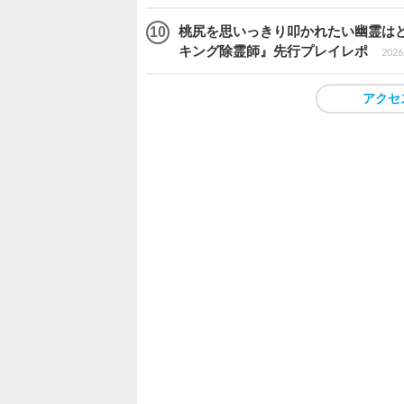
桃尻を思いっきり叩かれたい幽霊は
キング除霊師』先行プレイレポ
2026.
アクセ