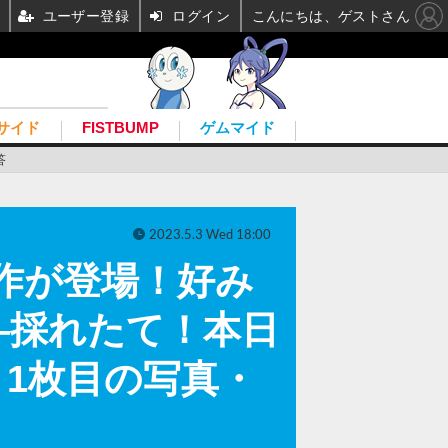
ユーザー登録
ログイン
こんにちは、ゲストさん
サイド
FISTBUMP
ゲムマイド
答
2023.5.3 Wed 18:00
新作が登場！好み
―採れたて！本日
】 1枚目の写真・