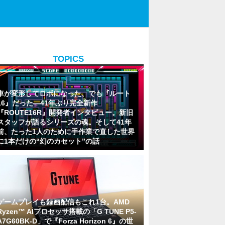
TOPICS
車が変形してロボになった、でも『ルート
16』だった―41年ぶり完全新作
『ROUTE16R』開発者インタビュー。新旧
スタッフが語るシリーズの魂。そして41年
前、たった1人のために手作業で直した世界
に1本だけの“幻のカセット”の話
ゲームプレイも録画配信もこれ1台。AMD
Ryzen™ AIプロセッサ搭載の「G TUNE P5-
A7G60BK-D」で『Forza Horizon 6』の世