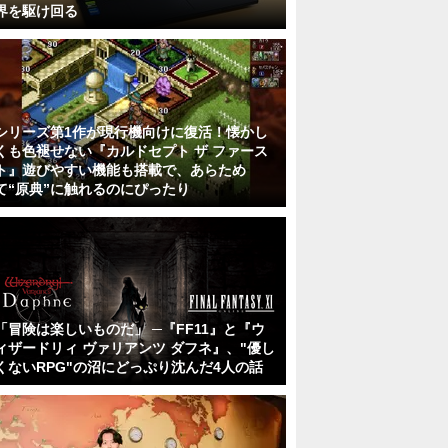
界を駆け回る
シリーズ第1作が現行機向けに復活！懐かし
くも色褪せない『カルドセプト ザ ファース
ト』遊びやすい機能も搭載で、あらため
て“原典”に触れるのにぴったり
「冒険は楽しいものだ」 ─『FF11』と『ウ
ィザードリィ ヴァリアンツ ダフネ』、"優し
くないRPG"の沼にどっぷり沈んだ4人の話