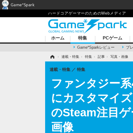
Game*Spark
ハードコアゲーマーのためのWebメディア
ホーム
特集
PCゲーム
Game*Sparkレビュー
プ
ホーム
›
連載・特集
›
特集
›
記事
›
写真・画像
連載・特集
特集
ファンタジー系
にカスタマイズ
のSteam注目ゲ
画像