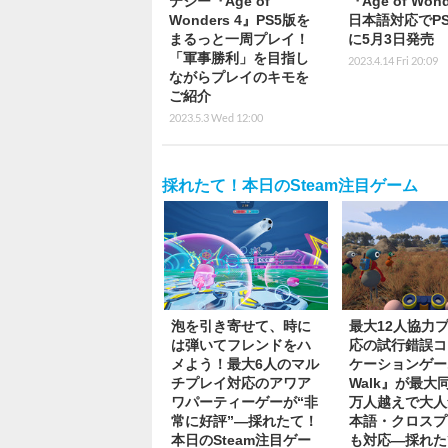
テジー『Age of
『Age of Wond
Wonders 4』PS5版を
日本語対応でPS
まるっと一周プレイ！
に5月3日発売
「軍事勝利」を目指し
2023.4.14 Fri 20:09
ながらプレイのキモを
ご紹介
2023.5.3 Wed 12:00
採れたて！本日のSteam注目ゲーム
泡を引き寄せて、時に
最大12人協力
は弾いてフレンドをハ
応の試行錯誤コ
メよう！最大6人のマル
ケーションゲー
チプレイ対応のアワア
Walk』が最大同
ワパーティーゲーが“非
万人越えで大人
常に好評”―採れたて！
本語・クロスプ
本日のSteam注目ゲー
も対応―採れた