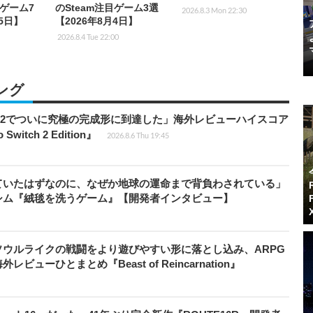
目ゲーム7
のSteam注目ゲーム3選
2026.8.3 Mon 22:30
月5日】
【2026年8月4日】
2026.8.4 Tue 22:00
ング
チ2でついに究極の完成形に到達した」海外レビューハイスコア
witch 2 Edition』
2026.8.6 Thu 19:45
ていたはずなのに、なぜか地球の運命まで背負わされている」
シム『絨毯を洗うゲーム』【開発者インタビュー】
ウルライクの戦闘をより遊びやすい形に落とし込み、ARPG
ューひとまとめ『Beast of Reincarnation』