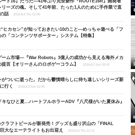
ト16』だった―41年ぶり完全新作『ROUTE16R』開発者
リーズの魂。そして41年前、たった1人のために手作業で直
”の話
2026.8.6 Thu 12:00
米“ヒカセン”が知っておきたい10のこと―めっちゃ遊べる「フ
心の「コンテンツサポーター」システム【特集】
ム市場―『War Robots』3億人の成功から見える海外メカ
の提言【オリーさんのロボゲーコラム】
2026.8.2 Sun 18:45
ンがついに逝った。だから鬱憤晴らしに待ち遠しいシリーズ新
6』に行く
2026.8.2 Sun 12:00
ドキなひと夏…ハートフルホラーADV『八尺様がいた夏休み』
のクラフトビールが新発売！グッズも盛り沢山の「FINAL
P」では巨大なエーテライトもお出迎え
2026.8.6 Thu 12:15