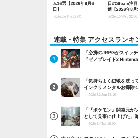
ム16選【2026年8月6
日のSteam注
日】
選【2026年8
2026.8.6 Thu 22:00
2026.8.5 Wed 22:00
連載・特集 アクセスランキ
「必携のJRPGがスイッ
『ゼノブレイド2 Nintendo S
「気持ちよく絨毯を洗っ
インクリメンタルお掃除
2026.8.2 Sun 18:15
「『ポケモン』開発元がソ
として見事に仕上げた」海外レビ
2026.8.4 Tue 15:00