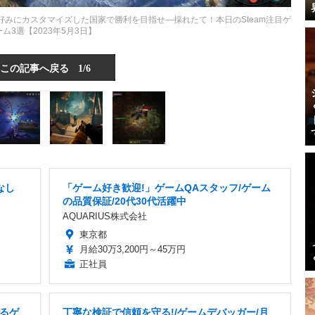
好みにカスタマイズした国家で勝利を目指せ―採れたて！本日のSteam注目ゲ
ーム3選【2023年5月3日】
この記事へ戻る
1/6
なし
「ゲーム好き歓迎!」ゲームQAスタッフ/ゲーム
の品質保証/20代30代活躍中
AQUARIUS株式会社
東京都
月給30万3,200円～45万円
正社員
るゲ
丁寧な検証で信頼を守る!/ゲームデバッガー/月