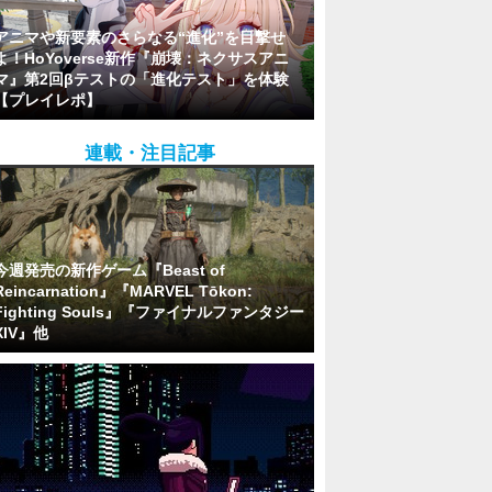
アニマや新要素のさらなる“進化”を目撃せ
よ！HoYoverse新作『崩壊：ネクサスアニ
マ』第2回βテストの「進化テスト」を体験
【プレイレポ】
連載・注目記事
今週発売の新作ゲーム『Beast of
Reincarnation』『MARVEL Tōkon:
Fighting Souls』『ファイナルファンタジー
XIV』他