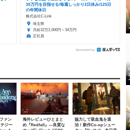
35万円を目指せる/毎週しっかり2日休み/125日
の年間休日
株式会社C-Link
埼玉県
月給32万2,000円～34万円
正社員
Sponsored by
ファン
海外レビューひとまと
協力して吸血鬼を退
ラテジー
め『Redfall』―良質な
治！新作Co-opシュー