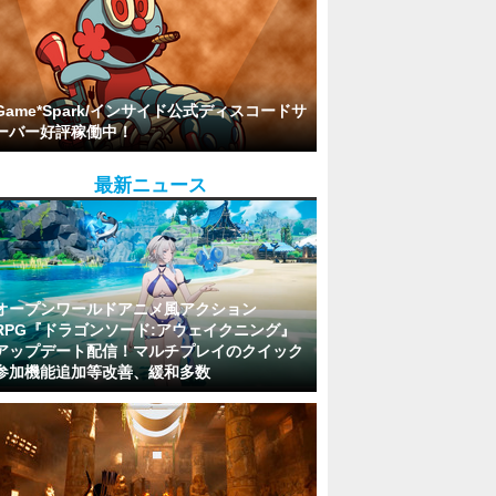
Game*Spark/インサイド公式ディスコードサ
ーバー好評稼働中！
最新ニュース
オープンワールドアニメ風アクション
RPG『ドラゴンソード:アウェイクニング』
アップデート配信！マルチプレイのクイック
参加機能追加等改善、緩和多数