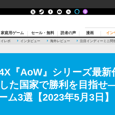
家庭用ゲーム
セール・無料
読者の声
漫画
イン
レイレポ
インタビュー
海外レビュー
注目インディーミニ問
4X『AoW』シリーズ最
した国家で勝利を目指せ
ーム3選【2023年5月3日