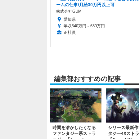
ームの仕事/月給30万円以上可
株式会社GUM
愛知県
年収540万円～630万円
正社員
編集部おすすめの記事
時間を溶かしたくなる
シリーズ最新作
ファンタジー系ストラ
タジー4Xスト