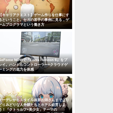
【キャリアクエスト】ゲーム作りを仕事にす
るということ。セガの若手の事例に見る，ゲ
ームプログラマという働き方
GeForce NOWで『Forza Horizon 6』をプ
レイ。ハンドルコントローラー×クラウドゲ
ーミングの底力を体感
クーデレからスタイル抜群お姉さんまでより
どりみどりな人外娘たちとホテル経営しよ
う！「クトゥルフ×美少女」テーマの