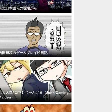
有志日本語化の現場から
吉田輝和のゲームプレイ絵日記
【大人気4コマ】じゃんげま（Junk Gaming
Maiden）