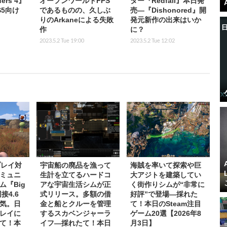
ers 4』
オープンワールドFPS
ター『Redfall』本日発
5向け
であるものの、久しぶ
売―『Dishonored』開
りのArkaneによる失敗
発元新作の出来はいか
作
に？
2023.5.2 Tue 19:00
2023.5.2 Tue 12:02
プレイ対
宇宙船の廃品を漁って
海賊を率いて探索や巨
ミュニ
生計を立てるハードコ
大アジトを建築してい
ム『Big
アな宇宙生活シムが正
く街作りシムが“非常に
接4.6
式リリース。多額の借
好評”で登場―採れた
気。日
金と船とクルーを管理
て！本日のSteam注目
レイに
するスカベンジャーラ
ゲーム20選【2026年8
て！本
イフ―採れたて！本日
月3日】