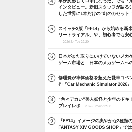
車が変形してロボになった、でも『ルー
インタビュー。新旧スタッフが語るシ
した世界に1本だけの“幻のカセット
スイッチ2版『FF14』から始める新
リートライアル」や、初心者でも安
2026.8.4 Tue 22:20
日本がまだ取りにいけていないメカゲー
ゲーム市場と、日本のメカゲームへ
修理費が車体価格を超えた愛車コペ
作『Car Mechanic Simulator 202
“色々デカい”美人妖怪と少年のドキ
プレイレポ
2026.8.2 Sun 19:00
『FF14』イメージの爽やかな2種類
FANTASY XIV GOODS SHO