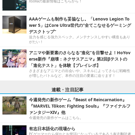
Xsollaの最新情報はこちらから！
AAAゲームも制作も妥協なし。「Lenovo Legion To
wer 5」はCore Ultra世代の“全てこなせるゲーミング
デスクトップ”
迫力を感じる強力スペック。メンテナンスしやすい構造もあり
がたい！
アニマや新要素のさらなる“進化”を目撃せよ！HoYov
erse新作『崩壊：ネクサスアニマ』第2回βテストの
「進化テスト」を体験【プレイレポ】
さまざまなアニマとの出会いや、スキルによってさらに戦略性
が増したバトルなど、本作の注目の要素に迫ります！
連載・注目記事
今週発売の新作ゲーム『Beast of Reincarnation』
『MARVEL Tōkon: Fighting Souls』『ファイナルフ
ァンタジーXIV』他
今週発売の新作ゲームはこちら。
有志日本語化の現場から
PCゲーマーなら何かとお世話になっているであろう有志翻訳者