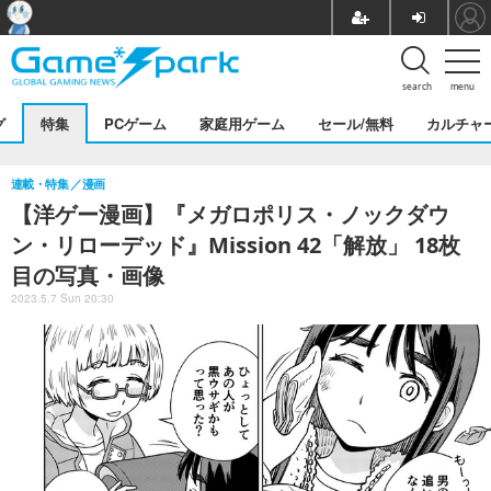
search
menu
グ
特集
PCゲーム
家庭用ゲーム
セール/無料
カルチャ
連載・特集
漫画
【洋ゲー漫画】『メガロポリス・ノックダウ
ン・リローデッド』Mission 42「解放」 18枚
目の写真・画像
2023.5.7 Sun 20:30