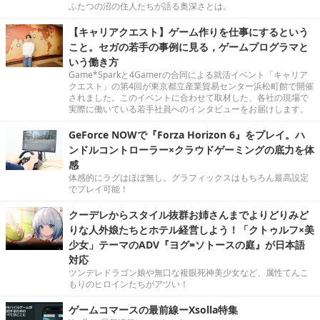
ふたつの沼の住人たちが語る奥深さとは。
【キャリアクエスト】ゲーム作りを仕事にするという
こと。セガの若手の事例に見る，ゲームプログラマと
いう働き方
Game*Sparkと4Gamerの合同による就活イベント「キャリア
クエスト」の第4回が東京都立産業貿易センター浜松町館で開催
されました。このイベントに合わせて取材した、各社の現場で
実際に働いている若手社員へのインタビューをお届けします。
GeForce NOWで『Forza Horizon 6』をプレイ。ハ
ンドルコントローラー×クラウドゲーミングの底力を体
感
体感的にラグはほぼ無し。グラフィックスはもちろん最高設定
でプレイ可能！
クーデレからスタイル抜群お姉さんまでよりどりみど
りな人外娘たちとホテル経営しよう！「クトゥルフ×美
少女」テーマのADV『ヨグ=ソトースの庭』が日本語
対応
ツンデレドラゴン娘や無口な複眼死神美少女など、属性てんこ
もりのヒロインたちがアツい！
ゲームコマースの最前線ーXsolla特集