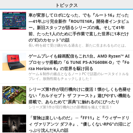
トピックス
車が変形してロボになった、でも『ルート16』だった
―41年ぶり完全新作『ROUTE16R』開発者インタビュ
ー。新旧スタッフが語るシリーズの魂。そして41年
前、たった1人のために手作業で直した世界に1本だけ
の“幻のカセット”の話
長い時を経て受け継がれる過去と、新たに生まれるものとは。
ゲームプレイも録画配信もこれ1台。AMD Ryzen™ AI
プロセッサ搭載の「G TUNE P5-A7G60BK-D」で『Fo
rza Horizon 6』の世界を駆け回る
ゲーム＆制作の拠点となるノートPCで話題のレースタイトルを
プレイ。放熱性能もチェックしました！
シリーズ第1作が現行機向けに復活！懐かしくも色褪せ
ない『カルドセプト ザ ファースト』遊びやすい機能も
搭載で、あらためて“原典”に触れるのにぴったり
シリーズ第1作が現行機向けの新機能を備えて復活！
「冒険は楽しいものだ」 ─『FF11』と『ウィザードリ
ィ ヴァリアンツ ダフネ』、"優しくないRPG"の沼にど
っぷり沈んだ4人の話