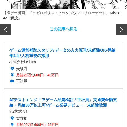
【洋ゲー漫画】『メガロポリス・ノックダウン・リローデッド』Mission
42「解放」
この記事へ戻る
ゲーム運営補助スタッフ/データの入力管理/未経験OK/昇給
年2回/人柄重視の採用
株式会社Le Lien
大阪府
月給28万5,600円～40万円
正社員
AIテストエンジニアゲーム品質検証「正社員」交通費全額支
給・月給30万以上可/ゲーム業界デビュー・未経験歓迎
Yts株式会社
東京都
月給29万5,600円～45万円