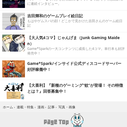
に連続インタビュー。
吉田輝和のゲームプレイ絵日記
もはやゲムスパの顔！どこかで見かけた吉田さんのゲーム絵日
記
【大人気4コマ】じゃんげま（Junk Gaming Maide
n）
Game*Sparkの一大コンテンツに成長した4コマ。単行本も好評
発売中！
Game*Spark/インサイド公式ディスコードサーバー
好評稼働中！
【大喜利】『新種のゲーミング“蚊”が登場！ その特徴
とは？』回答募集中！
写真・画像
ホーム
›
連載・特集
›
漫画
›
記事
›