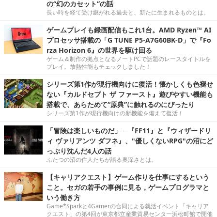
の“幻のカセット”の話
長い時を経て受け継がれる過去と、新たに生まれるものとは。
ゲームプレイも録画配信もこれ1台。AMD Ryzen™ AI
プロセッサ搭載の「G TUNE P5-A7G60BK-D」で『Fo
rza Horizon 6』の世界を駆け回る
ゲーム＆制作の拠点となるノートPCで話題のレースタイトルを
プレイ。放熱性能もチェックしました！
シリーズ第1作が現行機向けに復活！懐かしくも色褪せ
ない『カルドセプト ザ ファースト』遊びやすい機能も
搭載で、あらためて“原典”に触れるのにぴったり
シリーズ第1作が現行機向けの新機能を備えて復活！
「冒険は楽しいものだ」 ─『FF11』と『ウィザードリ
ィ ヴァリアンツ ダフネ』、"優しくないRPG"の沼にど
っぷり沈んだ4人の話
ふたつの沼の住人たちが語る奥深さとは。
【キャリアクエスト】ゲーム作りを仕事にするという
こと。セガの若手の事例に見る，ゲームプログラマと
いう働き方
Game*Sparkと4Gamerの合同による就活イベント「キャリア
クエスト」の第4回が東京都立産業貿易センター浜松町館で開催