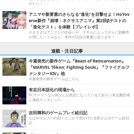
がたい！
アニマや新要素のさらなる“進化”を目撃せよ！HoYov
erse新作『崩壊：ネクサスアニマ』第2回βテストの
「進化テスト」を体験【プレイレポ】
さまざまなアニマとの出会いや、スキルによってさらに戦略性
が増したバトルなど、本作の注目の要素に迫ります！
連載・注目記事
今週発売の新作ゲーム『Beast of Reincarnation』
『MARVEL Tōkon: Fighting Souls』『ファイナルフ
ァンタジーXIV』他
今週発売の新作ゲームはこちら。
有志日本語化の現場から
PCゲーマーなら何かとお世話になっているであろう有志翻訳者
に連続インタビュー。
吉田輝和のゲームプレイ絵日記
もはやゲムスパの顔！どこかで見かけた吉田さんのゲーム絵日
記