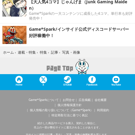
【大人気4コマ】じゃんげま（Junk Gaming Maide
n）
Game*Sparkの一大コンテンツに成長した4コマ。単行本も好評
発売中！
Game*Spark/インサイド公式ディスコードサーバー
好評稼働中！
写真・画像
ホーム
›
連載・特集
›
特集
›
記事
›
Home
X
STEAM
Facebook
YouTube
Game*Sparkについて
お問合せ
広告掲載
会社概要
個人情報保護方針
個人情報の取り扱いについて（Game*Spark）
利用規約
特定商取引法に基づく表記
紹介した商品/サービスを購入、契約した場合に、
売上の一部が弊社サイトに還元されることがあります。
当サイトに掲載の記事・見出し・写真・画像の無断転載を禁じます。