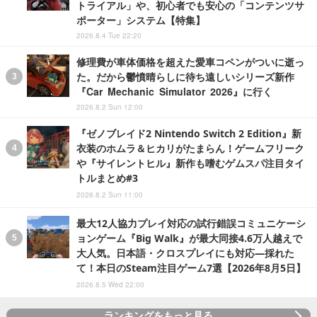
トライアル」や、初心者でも安心の「コンテンツサ
ポーター」システム【特集】
2026.8.4 Tue 22:20
修理費が車体価格を超えた愛車コペンがついに逝っ
た。だから鬱憤晴らしに待ち遠しいシリーズ新作
『Car Mechanic Simulator 2026』に行く
2026.8.2 Sun 12:00
『ゼノブレイド2 Nintendo Switch 2 Edition』新
衣装のホムラ＆ヒカリがたまらん！ゲームフリーク
や『サイレントヒル』新作も嗜むゲムスパ注目タイ
トルまとめ#3
2026.8.2 Sun 11:00
最大12人協力プレイ対応の試行錯誤コミュニケーシ
ョンゲーム『Big Walk』が最大同接4.6万人越えで
大人気。日本語・クロスプレイにも対応―採れた
て！本日のSteam注目ゲーム7選【2026年8月5日】
2026.8.5 Wed 22:00
ランキングをもっと見る