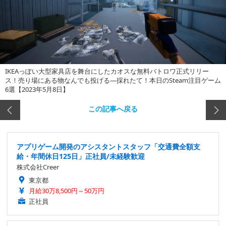
IKEAっぽい大型家具店を舞台にしたカオスな無料バトロワ正式リリー
ス！売り場にある物なんでも投げる―採れたて！本日のSteam注目ゲーム
6選【2023年5月8日】
この記事へ戻る
アプリゲーム開発のアシスタントスタッフ「交通費全額支
給・年間休日125日」正社員/未経験歓迎
株式会社Creer
東京都
月給30万8,500円～50万円
正社員