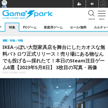
search
menu
グ
特集
PCゲーム
家庭用ゲーム
セール/無料
カルチャ
連載・特集
特集
IKEAっぽい大型家具店を舞台にしたカオスな無
料バトロワ正式リリース！売り場にある物なん
でも投げる―採れたて！本日のSteam注目ゲー
ム6選【2023年5月8日】 3枚目の写真・画像
2023.5.8 Mon 18:00