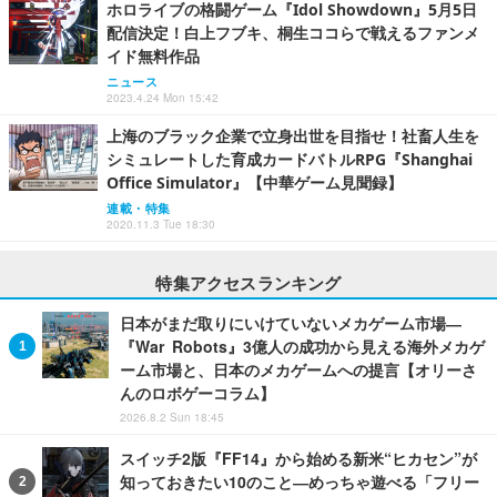
ホロライブの格闘ゲーム『Idol Showdown』5月5日
配信決定！白上フブキ、桐生ココらで戦えるファンメ
イド無料作品
ニュース
2023.4.24 Mon 15:42
上海のブラック企業で立身出世を目指せ！社畜人生を
シミュレートした育成カードバトルRPG『Shanghai
Office Simulator』【中華ゲーム見聞録】
連載・特集
2020.11.3 Tue 18:30
特集アクセスランキング
日本がまだ取りにいけていないメカゲーム市場―
『War Robots』3億人の成功から見える海外メカゲ
ーム市場と、日本のメカゲームへの提言【オリーさ
んのロボゲーコラム】
2026.8.2 Sun 18:45
スイッチ2版『FF14』から始める新米“ヒカセン”が
知っておきたい10のこと―めっちゃ遊べる「フリー