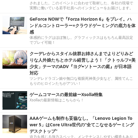
されました。このイベントに合わせて取材した、各社の現場で
実際に働いている若手社員へのインタビューをお届けします。
GeForce NOWで『Forza Horizon 6』をプレイ。ハ
ンドルコントローラー×クラウドゲーミングの底力を体
感
体感的にラグはほぼ無し。グラフィックスはもちろん最高設定
でプレイ可能！
クーデレからスタイル抜群お姉さんまでよりどりみど
りな人外娘たちとホテル経営しよう！「クトゥルフ×美
少女」テーマのADV『ヨグ=ソトースの庭』が日本語
対応
ツンデレドラゴン娘や無口な複眼死神美少女など、属性てんこ
もりのヒロインたちがアツい！
ゲームコマースの最前線ーXsolla特集
Xsollaの最新情報はこちらから！
AAAゲームも制作も妥協なし。「Lenovo Legion To
wer 5」はCore Ultra世代の“全てこなせるゲーミング
デスクトップ”
迫力を感じる強力スペック。メンテナンスしやすい構造もあり