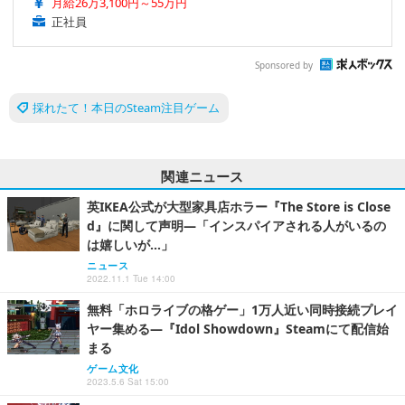
月給26万3,100円～55万円
正社員
Sponsored by
採れたて！本日のSteam注目ゲーム
関連ニュース
英IKEA公式が大型家具店ホラー『The Store is Close
d』に関して声明―「インスパイアされる人がいるの
は嬉しいが…」
ニュース
2022.11.1 Tue 14:00
無料「ホロライブの格ゲー」1万人近い同時接続プレイ
ヤー集める―『Idol Showdown』Steamにて配信始
まる
ゲーム文化
2023.5.6 Sat 15:00