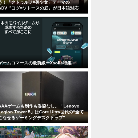
う！「クトゥルフ×美少女」テーマの
ADV『ヨグ=ソトースの庭』が日本語対応
ゲームコマースの最前線ーXsolla特集
AAAゲームも制作も妥協なし。「Lenovo
Legion Tower 5」はCore Ultra世代の“全て
こなせるゲーミングデスクトップ”