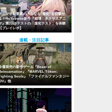
アニマや新要素のさらなる“進化”を目撃せ
よ！HoYoverse新作『崩壊：ネクサスアニ
マ』第2回βテストの「進化テスト」を体験
【プレイレポ】
連載・注目記事
今週発売の新作ゲーム『Beast of
Reincarnation』『MARVEL Tōkon:
Fighting Souls』『ファイナルファンタジー
XIV』他