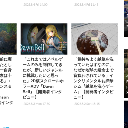
2023.8.4 Fri 14:00
2023.8.4 Fri 11:45
前に実
「これまではノベルゲ
「気持ちよく絨毯を洗
たとし
ームのみを制作してき
っていたはずなのに、
ー自身
たが、新しいジャンル
なぜか地球の運命まで
素は十
に挑戦したいと思っ
背負わされている」イ
る」エ
た」2D横スクロールホ
ンクリメンタルお掃除
ンス＆
ラーADV『Dawn
シム『絨毯を洗うゲー
Bell』【開発者インタ
ム』【開発者インタビ
mson
ビュー】
ュー】
者インタ
2026.8.3 Mon 17:30
2026.8.2 Sun 18:15