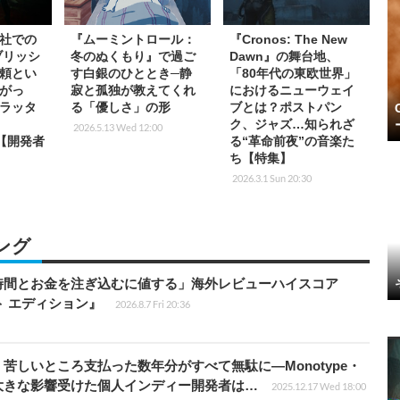
社での
『ムーミントロール：
『Cronos: The New
ブリッシ
冬のぬくもり』で過ご
Dawn』の舞台地、
頼とい
す白銀のひととき─静
「80年代の東欧世界」
がっ
寂と孤独が教えてくれ
におけるニューウェイ
ラッタ
る「優しさ」の形
ブとは？ポストパン
ク、ジャズ…知られざ
2026.5.13 Wed 12:00
』【開発者
る“革命前夜”の音楽た
ち【特集】
2026.3.1 Sun 20:30
ング
時間とお金を注ぎ込むに値する」海外レビューハイスコア
ート エディション』
2026.8.7 Fri 20:36
苦しいところ支払った数年分がすべて無駄に―Monotype・
大きな影響受けた個人インディー開発者は…
2025.12.17 Wed 18:00