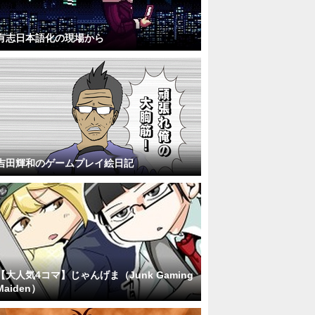
有志日本語化の現場から
吉田輝和のゲームプレイ絵日記
【大人気4コマ】じゃんげま（Junk Gaming
Maiden）