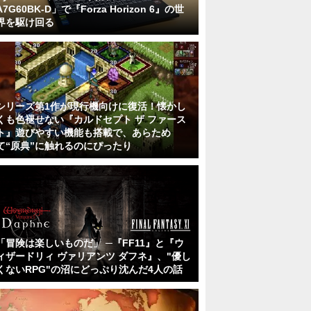
A7G60BK-D」で『Forza Horizon 6』の世
界を駆け回る
シリーズ第1作が現行機向けに復活！懐かし
くも色褪せない『カルドセプト ザ ファース
ト』遊びやすい機能も搭載で、あらため
て“原典”に触れるのにぴったり
「冒険は楽しいものだ」 ─『FF11』と『ウ
ィザードリィ ヴァリアンツ ダフネ』、"優し
くないRPG"の沼にどっぷり沈んだ4人の話