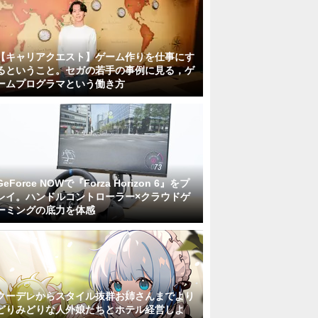
【キャリアクエスト】ゲーム作りを仕事にす
るということ。セガの若手の事例に見る，ゲ
ームプログラマという働き方
GeForce NOWで『Forza Horizon 6』をプ
レイ。ハンドルコントローラー×クラウドゲ
ーミングの底力を体感
クーデレからスタイル抜群お姉さんまでより
どりみどりな人外娘たちとホテル経営しよ