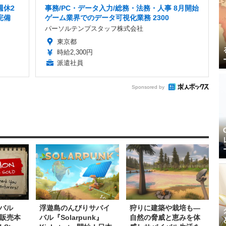
週休2
事務/PC・データ入力/総務・法務・人事 8月開始
完備
ゲーム業界でのデータ可視化業務 2300
パーソルテンプスタッフ株式会社
東京都
時給2,300円
派遣社員
Sponsored by
バル
浮遊島のんびりサバイ
狩りに建築や栽培も―
l』販売本
バル『Solarpunk』
自然の脅威と恵みを体