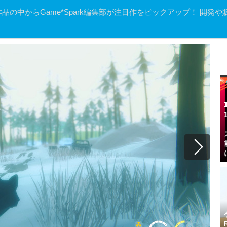
で紹介された作品の中からGame*Spark編集部が注目作をピックアップ！