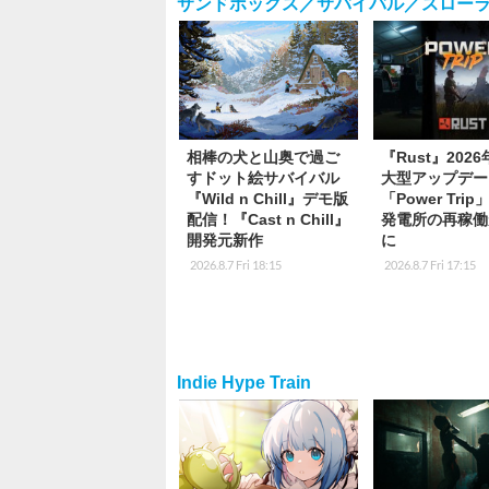
サンドボックス／サバイバル／スロー
相棒の犬と山奥で過ご
『Rust』202
すドット絵サバイバル
大型アップデー
『Wild n Chill』デモ版
「Power Tri
配信！『Cast n Chill』
発電所の再稼働
開発元新作
に
2026.8.7 Fri 18:15
2026.8.7 Fri 17:15
Indie Hype Train