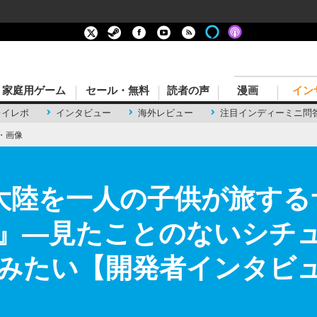
家庭用ゲーム
セール・無料
読者の声
漫画
イン
レイレポ
インタビュー
海外レビュー
注目インディーミニ問
・画像
極大陸を一人の子供が旅す
画』―見たことのないシチ
みたい【開発者インタビュ