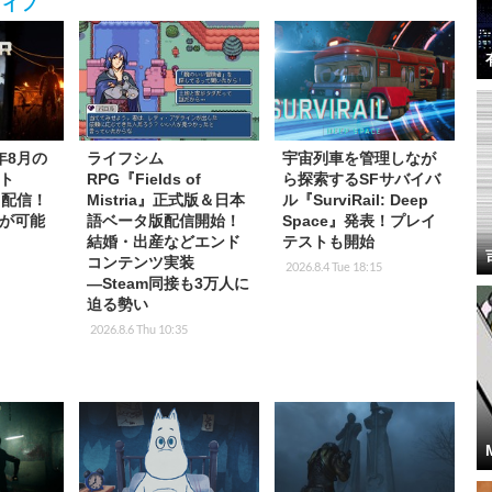
ライフ
6年8月の
ライフシム
宇宙列車を管理しなが
ト
RPG『Fields of
ら探索するSFサバイバ
p」配信！
Mistria』正式版＆日本
ル『SurviRail: Deep
が可能
語ベータ版配信開始！
Space』発表！プレイ
結婚・出産などエンド
テストも開始
コンテンツ実装
2026.8.4 Tue 18:15
―Steam同接も3万人に
迫る勢い
2026.8.6 Thu 10:35