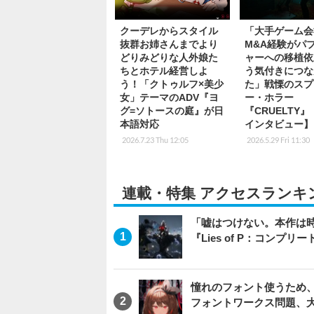
クーデレからスタイル
「大手ゲーム会
抜群お姉さんまでより
M&A経験がパ
どりみどりな人外娘た
ャーへの移植依
ちとホテル経営しよ
う気付きにつな
う！「クトゥルフ×美少
た」戦慄のスプ
女」テーマのADV『ヨ
ー・ホラー
グ=ソトースの庭』が日
『CRUELTY
本語対応
インタビュー】
2026.7.23 Thu 12:05
2026.5.29 Fri 11:30
連載・特集 アクセスランキ
「嘘はつけない。本作は
『Lies of P：コンプリ
憧れのフォント使うため、
フォントワークス問題、