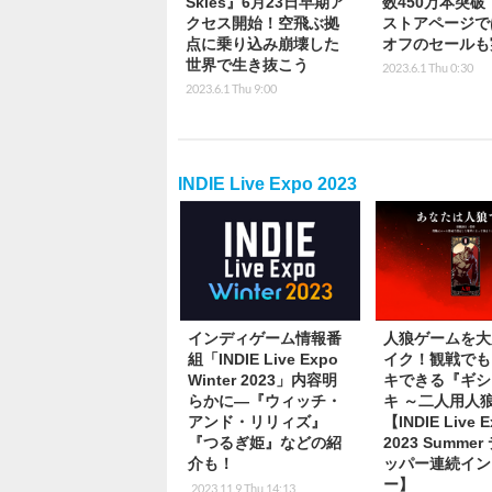
Skies』6月23日早期ア
数450万本突破！
クセス開始！空飛ぶ拠
ストアページで
点に乗り込み崩壊した
オフのセールも
世界で生き抜こう
2023.6.1 Thu 0:30
2023.6.1 Thu 9:00
INDIE Live Expo 2023
インディゲーム情報番
人狼ゲームを大
組「INDIE Live Expo
イク！観戦でも
Winter 2023」内容明
キできる『ギシ
らかに―『ウィッチ・
キ ～二人用人
アンド・リリィズ』
【INDIE Live 
『つるぎ姫』などの紹
2023 Summe
介も！
ッパー連続イン
ー】
2023.11.9 Thu 14:13