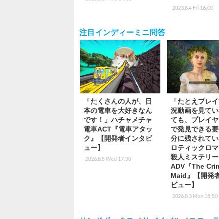
2023.8.4 Fri 16:00
注目インディーミニ問答
「たくさんの人が、日
「たとえプレイ
本の電車を大好きなん
況動画を見てい
です！」ハチャメチャ
ても、プレイヤ
電車ACT『電車アタッ
で発見できる要
ク』【開発者インタビ
分に残されてい
ュー】
ロティックロマ
殺人ミステリー
2026.8.5 Wed 17:30
ADV『The Cri
Maid』【開発
ビュー】
2026.8.3 Mon 18:50