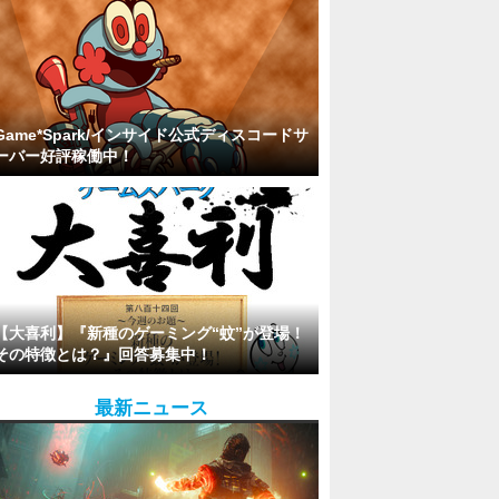
Game*Spark/インサイド公式ディスコードサ
ーバー好評稼働中！
【大喜利】『新種のゲーミング“蚊”が登場！
その特徴とは？』回答募集中！
最新ニュース