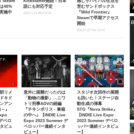
Steam
Kickstarter開始！日本
感しサバイバル生活を
は40%
語にも対応予定
営むサンドボックス
実施中
『Wild Frontier』
2023.5.31 Wed 8:00
Steamで早期アクセス
開始
2023.5.23 Tue 12:45
胆リメ
意外に困難だったのは
スタジオ次回作の展開
ドキド
「動物の撮影」…ニワ
も訊いた！ステージ自
ンアン
トリ刑事ADVの続編
動生成の弾幕
狼～』
『チキンポリス - 巣箱
STG『Nova Strike』
Expo
の中へ』【INDIE Live
【INDIE Live Expo
r デベロ
Expo 2023 Summer デ
2023 Summer デベロ
タビュ
ベロッパー連続インタ
ッパー連続インタビュ
ビュー】
ー】