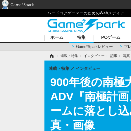
Game*Spark
ハードコアゲーマーのためのWebメディア
ホーム
特集
PCゲーム
Game*Sparkレビュー
プ
ホーム
›
連載・特集
›
インタビュー
›
記事
›
写真
連載・特集
インタビュー
900年後の南
ADV『南極計
ームに落とし込
真・画像