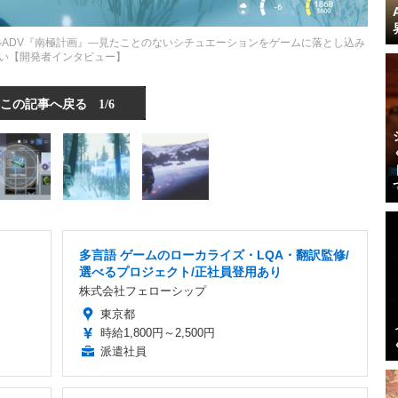
ルADV『南極計画』―見たことのないシチュエーションをゲームに落とし込み
い【開発者インタビュー】
この記事へ戻る
1/6
多言語 ゲームのローカライズ・LQA・翻訳監修/
選べるプロジェクト/正社員登用あり
株式会社フェローシップ
東京都
時給1,800円～2,500円
派遣社員