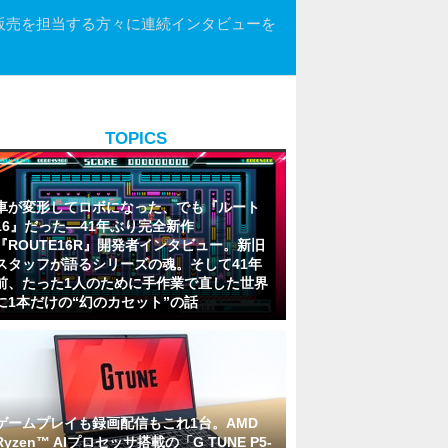
 開発や販売を担当する方々に連続インタビューを
TOPICS
車が変形してロボになった、でも『ルート
16』だった―41年ぶり完全新作
『ROUTE16R』開発者インタビュー。新旧
スタッフが語るシリーズの魂。そして41年
前、たった1人のために手作業で直した世界
に1本だけの“幻のカセット”の話
ゲームプレイも録画配信もこれ1台。AMD
Ryzen™ AIプロセッサ搭載の「G TUNE P5-