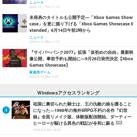
ニュース
2022.12.1 Thu 11:12
未発表のタイトルも公開予定―「Xbox Games Show
case」を更に掘り下げる「Xbox Games Showcase E
xtended」6月14日午前2時から
ニュース
2023.6.12 Mon 11:57
『サイバーパンク2077』拡張「仮初めの自由」最新映
像公開、事前予約も開始に―9月26日発売決定【Xbox
Games Showcase】
家庭用ゲーム
2023.6.12 Mon 3:00
Windowsアクセスランキング
祖国に裏切られた騎士は、王の仇敵の娘を護ること
になった―1998年の海外SRPG不朽の名作『幻世
録』全面リメイク版、体験版配信開始。ダーティー
ヒーローが駆ける異色の戦記が令和に蘇る
PR
2026.8.8 Sat 18:00