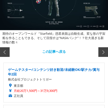
期待のオープンワールド『Starfield』惑星表面は自動生成、変な形の宇宙
船を作ることもできる、そして目指すは“NASAパンク”！？壮大過ぎる新
情報の数々
この記事へ戻る
ゲームテスター/コンテンツ好き歓迎/未経験OK/駅チカ/賞与
年2回
株式会社プロジェクトトリガー
東京都
月給20万1,500円～31万9,300円
正社員