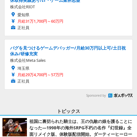
休取得実績あり/IT・ゲーム業界志望
株式会社RIOT
愛知県
月給31万1,700円～60万円
正社員
バグを見つけるゲームデバッガー/月給30万円以上可/土日祝
休み/研修充実
株式会社Meta Sales
埼玉県
月給29万4,700円～57万円
正社員
Sponsored by
トピックス
祖国に裏切られた騎士は、王の仇敵の娘を護ることに
なった―1998年の海外SRPG不朽の名作『幻世録』全
面リメイク版、体験版配信開始。ダーティーヒーロー