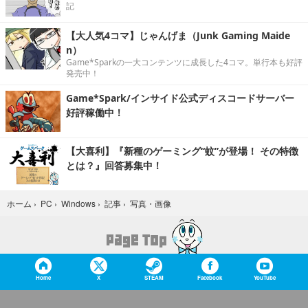
記
【大人気4コマ】じゃんげま（Junk Gaming Maide
n）
Game*Sparkの一大コンテンツに成長した4コマ。単行本も好評
発売中！
Game*Spark/インサイド公式ディスコードサーバー
好評稼働中！
【大喜利】『新種のゲーミング“蚊”が登場！ その特徴
とは？』回答募集中！
写真・画像
ホーム
›
PC
›
Windows
›
記事
›
Home
X
STEAM
Facebook
YouTube