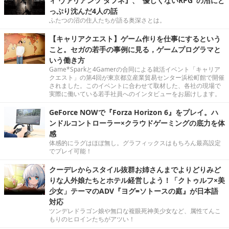
ィ ヴァリアンツ ダフネ』、"優しくないRPG"の沼にど
っぷり沈んだ4人の話
ふたつの沼の住人たちが語る奥深さとは。
【キャリアクエスト】ゲーム作りを仕事にするという
こと。セガの若手の事例に見る，ゲームプログラマと
いう働き方
Game*Sparkと4Gamerの合同による就活イベント「キャリア
クエスト」の第4回が東京都立産業貿易センター浜松町館で開催
されました。このイベントに合わせて取材した、各社の現場で
実際に働いている若手社員へのインタビューをお届けします。
GeForce NOWで『Forza Horizon 6』をプレイ。ハ
ンドルコントローラー×クラウドゲーミングの底力を体
感
体感的にラグはほぼ無し。グラフィックスはもちろん最高設定
でプレイ可能！
クーデレからスタイル抜群お姉さんまでよりどりみど
りな人外娘たちとホテル経営しよう！「クトゥルフ×美
少女」テーマのADV『ヨグ=ソトースの庭』が日本語
対応
ツンデレドラゴン娘や無口な複眼死神美少女など、属性てんこ
もりのヒロインたちがアツい！