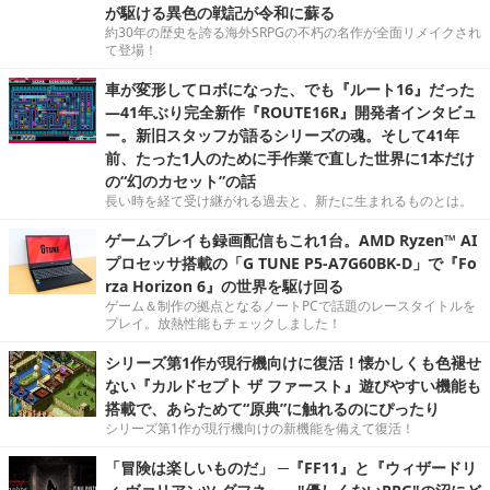
が駆ける異色の戦記が令和に蘇る
約30年の歴史を誇る海外SRPGの不朽の名作が全面リメイクされ
て登場！
車が変形してロボになった、でも『ルート16』だった
―41年ぶり完全新作『ROUTE16R』開発者インタビュ
ー。新旧スタッフが語るシリーズの魂。そして41年
前、たった1人のために手作業で直した世界に1本だけ
の“幻のカセット”の話
長い時を経て受け継がれる過去と、新たに生まれるものとは。
ゲームプレイも録画配信もこれ1台。AMD Ryzen™ AI
プロセッサ搭載の「G TUNE P5-A7G60BK-D」で『Fo
rza Horizon 6』の世界を駆け回る
ゲーム＆制作の拠点となるノートPCで話題のレースタイトルを
プレイ。放熱性能もチェックしました！
シリーズ第1作が現行機向けに復活！懐かしくも色褪せ
ない『カルドセプト ザ ファースト』遊びやすい機能も
搭載で、あらためて“原典”に触れるのにぴったり
シリーズ第1作が現行機向けの新機能を備えて復活！
「冒険は楽しいものだ」 ─『FF11』と『ウィザードリ