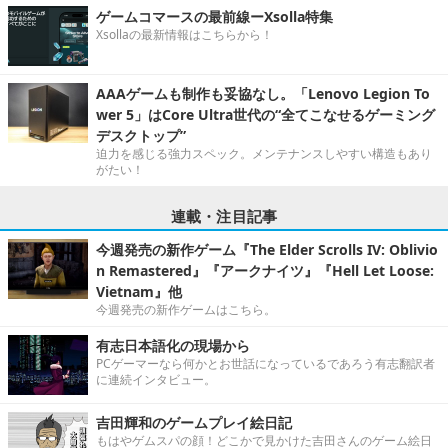
ゲームコマースの最前線ーXsolla特集
Xsollaの最新情報はこちらから！
AAAゲームも制作も妥協なし。「Lenovo Legion To
wer 5」はCore Ultra世代の“全てこなせるゲーミング
デスクトップ”
迫力を感じる強力スペック。メンテナンスしやすい構造もあり
がたい！
連載・注目記事
今週発売の新作ゲーム『The Elder Scrolls IV: Oblivio
n Remastered』『アークナイツ』『Hell Let Loose:
Vietnam』他
今週発売の新作ゲームはこちら。
有志日本語化の現場から
PCゲーマーなら何かとお世話になっているであろう有志翻訳者
に連続インタビュー。
吉田輝和のゲームプレイ絵日記
もはやゲムスパの顔！どこかで見かけた吉田さんのゲーム絵日