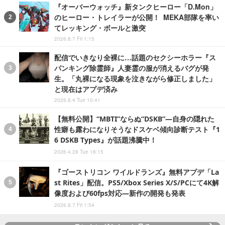
『オーバーウォッチ』新タンクヒーロー「D.Mon」
のヒーロー・トレイラーが公開！ MEKA部隊を率い
てレッキング・ボールと激突
2026.8.7 Fri 1:15
配信でいきなり全裸に…話題のセクシーホラー『ス
パンキング除霊師』人妻霊の服が消えるバグが発
生。「丸裸になる現象を泣きながら修正しました」
と現在はアプデ済み
2026.8.4 Tue 10:41
【無料公開】“MBTI”ならぬ“DSKB”―自身の隠れた
性癖も露わになりそうなドスケベ傾向診断テスト『1
6 DSKB Types』が話題沸騰中！
2026.4.28 Tue 18:15
『ゴーストリコン ワイルドランズ』無料アプデ「La
st Rites」配信。PS5/Xbox Series X/S/PCにて4K解
像度および60fps対応―新作の開発も発表
2026.8.7 Fri 1:54